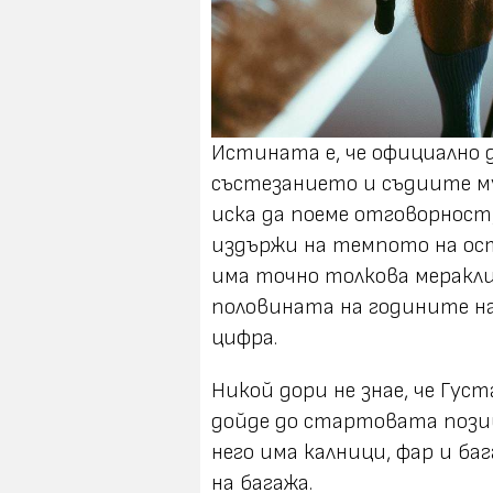
Истината е, че официално 
състезанието и съдиите му
иска да поеме отговорност,
издържи на темпото на ос
има точно толкова меракли
половината на годините на 
цифра.
Никой дори не знае, че Гус
дойде до стартовата позиц
него има калници, фар и ба
на багажа.