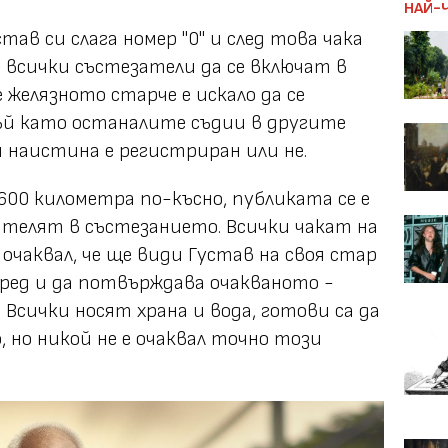
НАЙ-
тав си слага номер "0" и след това чака
же всички състезатели да се включат в
е желязното старче е искало да се
ъй като останалите съдии в другите
и наистина е регистриран или не.
 1600 километра по-късно, публиката се е
дителят в състезанието. Всички чакат на
 очаквал, че ще види Густав на своя стар
пред и да потвърждава очакваното -
Всички носят храна и вода, готови са да
 но никой не е очаквал точно този