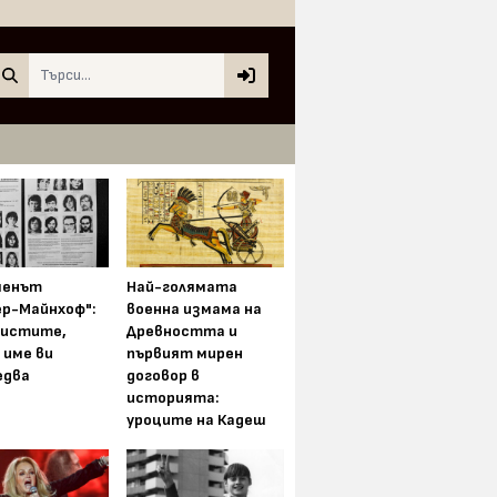
Search
менът
Най-голямата
ер-Майнхоф":
военна измама на
истите,
Древността и
 име ви
първият мирен
едва
договор в
историята:
уроците на Кадеш