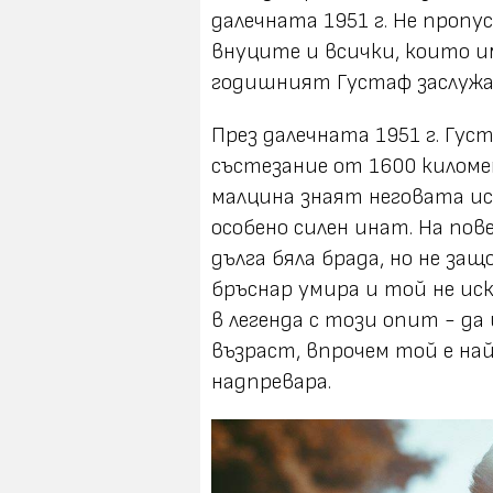
далечната 1951 г. Не пропу
внуците и всички, които и
годишният Густаф заслужа
През далечната 1951 г. Гус
състезание от 1600 киломе
малцина знаят неговата ис
особено силен инат. На пов
дълга бяла брада, но не за
бръснар умира и той не иск
в легенда с този опит - да
възраст, впрочем той е н
надпревара.