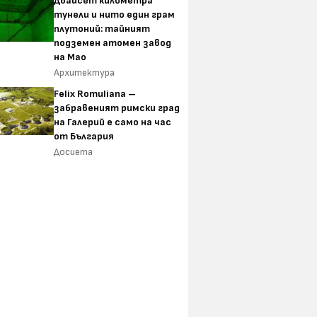
Двайсет километра
тунели и нито един грам
плутоний: тайният
подземен атомен завод
на Мао
Архитектура
Felix Romuliana –
забравеният римски град
на Галерий е само на час
от България
Досиета