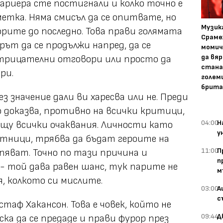
ариера сте постигнали и колко точно е
етка. Няма смисъл да се опитвате, но
Музика
орите до последно. Това прави голямата
Сраме
рът да се продължи напред, да се
момич
да вяр
отрицателни отговори или просто да
стана
ри.
голем
брита
ез значение дали ви харесва или не. Преди
го доказва, противно на всички критици,
04:00
Н
щу всички очаквания. Личности като
у
тници, трябва да бъдат героите на
11:00
П
зпяват. Точно по тази причина и
п
- той дава равен шанс, тук парите не
м
, колкото си мислите.
03:00
А
с
стаф Хакансон. Това е човек, който не
09:44
Д
ска да се предаде и прави фурор през