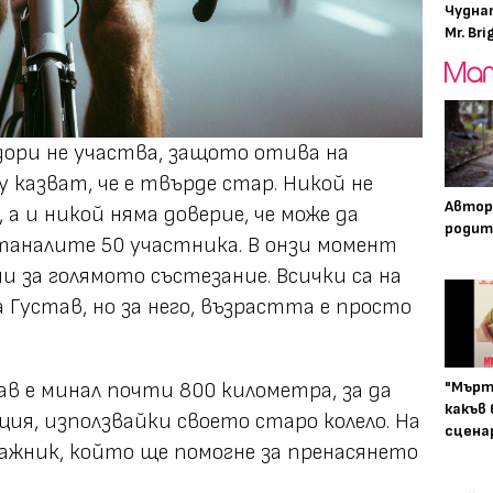
Чудна
Mr. Bri
дори не участва, защото отива на
 казват, че е твърде стар. Никой не
Автор
 а и никой няма доверие, че може да
родит
таналите 50 участника. В онзи момент
и за голямото състезание. Всички са на
Густав, но за него, възрастта е просто
тав е минал почти 800 километра, за да
"Мърт
какъв
ия, използвайки своето старо колело. На
сцена
гажник, който ще помогне за пренасянето