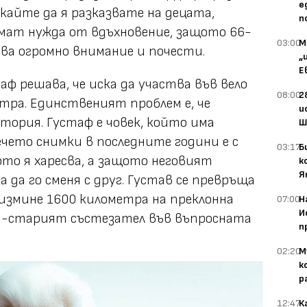
е
скайте да я разказвате на децата,
п
мат нужда от вдъхновение, защото 66-
03:00
М
ва огромно внимание и почести.
„
Е
таф решава, че иска да участва във вело
08:00
2
тра. Единственият проблем е, че
и
тория. Густаф е човек, който има
Ш
ечето снимки в последните години е с
03:17
Б
щото я харесва, а защото неговият
к
Я
а да го сменя с друг. Густав се превръща
 измине 1600 километра на преклонна
07:00
Н
И
ай-старият състезател във въпросната
п
02:20
М
к
р
12:47
К