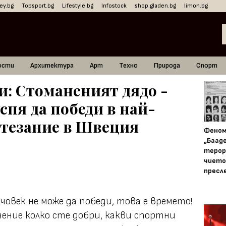
ey.bg
Topsport.bg
Lifestyle.bg
Infostock
shop.gladen.bg
limon.bg
ости
Архитектура
Арт
Техно
Природа
Спорт
: Стоманеният дядо -
успя да победи в най-
стезание в Швеция
Фено
„Баад
терор
чието
пресл
овек не може да победи, това е времето!
ачение колко сте добри, какви спортни