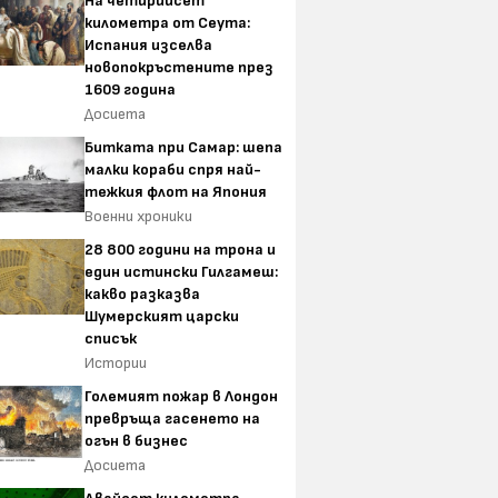
На четирийсет
километра от Сеута:
Испания изселва
новопокръстените през
1609 година
Досиета
Битката при Самар: шепа
малки кораби спря най-
тежкия флот на Япония
Военни хроники
28 800 години на трона и
един истински Гилгамеш:
какво разказва
Шумерският царски
списък
Истории
Големият пожар в Лондон
превръща гасенето на
огън в бизнес
Досиета