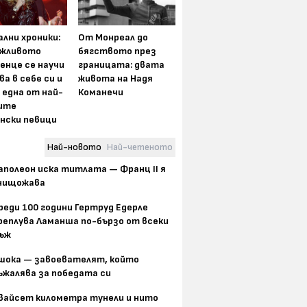
лни хроники:
От Монреал до
жливото
бягството през
енце се научи
границата: двата
ва в себе си и
живота на Надя
 една от най-
Команечи
ите
нски певици
Най-новото
Най-четеното
аполеон иска титлата — Франц II я
нищожава
реди 100 години Гертруд Едерле
реплува Ламанша по-бързо от всеки
ъж
шока — завоевателят, който
ъжалява за победата си
вайсет километра тунели и нито