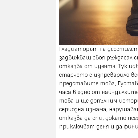
Гладиаторът на десетилет
задвижващ своя ръждясал ст
отказва от идеята. Тук ид
старчето е изпреварило вс
представите това, Густав 
часа в едно от най-дългит
това и ще допълним истори
сериозна измама, нарушавай
отказва да спи, докато не
приключват деня и да фин