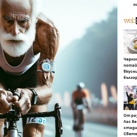
н
Черно
потай
вкусн
бълга
От ра
Лас Ве
стади
Свето