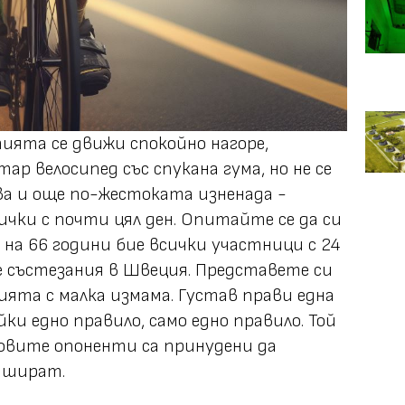
ията се движи спокойно нагоре,
ар велосипед със спукана гума, но не се
ва и още по-жестоката изненада -
ички с почти цял ден. Опитайте се да си
на 66 години бие всички участници с 24
е състезания в Швеция. Представете си
ята с малка измама. Густав прави една
ки едно правило, само едно правило. Той
говите опоненти са принудени да
ишират.