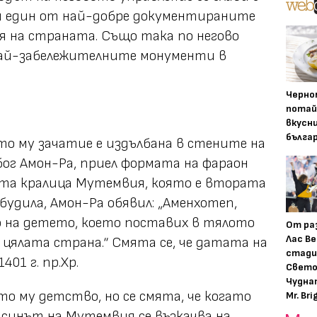
и един от най-добре документираните
я на страната. Също така по негово
най-забележителните монументи в
Черно
потай
вкусн
бълга
о му зачатие е издълбана в стените на
 бог Амон-Ра, приел формата на фараон
ата кралица Мутемвия, която е втората
будила, Амон-Ра обявил: „
Аменхотеп,
о на детето, което поставих в тялото
От ра
Лас Ве
е цялата страна
.“ Смята се, че датата на
стади
01 г. пр.Хр.
Свето
Чудна
то му детство, но се смята, че когато
Mr. Bri
и синът на Мутемвия се възкачва на