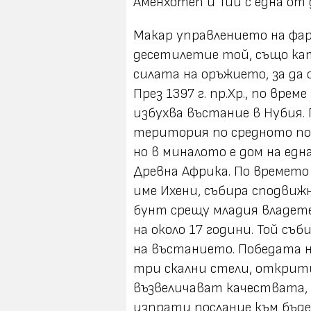
Аменхотеп и Тий с една от
Макар управлението на фара
десетилетие той, също ка
силата на оръжието, за да
През 1397 г. пр.Хр., по вре
избухва въстание в Нубия.
територия по средното пор
но в миналото е дом на ед
Древна Африка. По времето 
име Ихени, събира сподвижн
бунт срещу младия владете
на около 17 години. Той съ
на въстанието. Победата н
три скални стели, открити
възвеличават качествата, 
изпрати послание към бъде