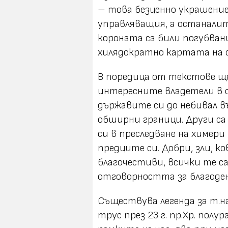
– това безценно украшение
управляващия, а останалите
короната са били погубван
хилядократно картата на
В поредица от текстове ще
интересните владетели в 
държавите си до небивал в
обширни граници. Други с
си в преследване на химер
предците си. Добри, зли, к
благочестиви, всички те с
отговорността за благоде
Съществува легенда за т.н
трус през 23 г. пр.Хр. пол