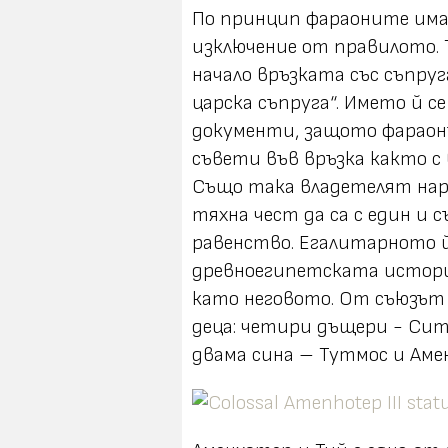
По принцип фараоните имат
изключение от правилото. 
начало връзката със съпруг
царска съпруга“. Името й с
документи, защото фараон
съвети във връзка както с
Също така владетелят нар
тяхна чест да са с един и 
равенство. Егалитарното й
древноегипетската история
като неговото. От съюзът
деца: четири дъщери - Сит
двама сина – Тутмос и Аме