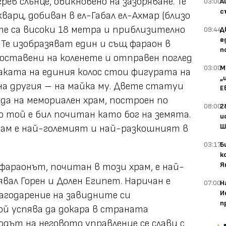
ев слънце, обикновено на зазоряване. Те
03:00
А
с
варц, добиван в ел-Габал ел-Ахмар (близо
е са високи 18 метра и приблизително
09:44
Д
е
 Те изобразяват един и същ фараон в
п
 поставени на коленете и отправен поглед
03:00
М
раката на единия колос стои фигурата на
„
на другия – на майка му. Двете статуи
Е
да на мемориален храм, построен по
08:00
2
о той е бил почитан като бог на земята.
и
Ш
рам е най-големият и най-разкошният в
03:17
Б
к
Я
фараонът, почитан в този храм, е най-
вал Горен и Долен Египет. Наричан е
07:00
Н
И
Благодарение на завидните си
п
й успява да докара в страната
дът на неговото управление се слави с