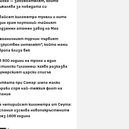
шока — завоевателят, който
ъжалява за победата си
вайсет километра тунели и нито
дин грам плутоний: тайният
одземен атомен завод на Мао
еханичният турчин: първият
изкуствен интелект“, който мами
вропа близо век
8 800 години на трона и един
стински Гилгамеш: какво разказва
умерският царски списък
итката при Самар: шепа малки
ораби спря най-тежкия флот на
пония
а четирийсет километра от Сеута:
спания изселва новопокръстените
рез 1609 година