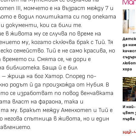
теп III, момчето е на възраст между 7 и
алото е водил политиката си под опеката
ни документи, кои са били те.
 в живота му се случва по време на
Детск
ието му, когато сключва брак с Тий. Тя
да на
ско семейство. Тий е не само красива, но
качес
съдър
 времето си. Смята се, че дори е
любоп
на библиотека. Баща й е бил
хора
 – жрица на бог Хатор. Според по-
жно родът й да произхожда от Нубия. В
ито се изработват по повод венчавката
ата власт на фараона, така и
И най
та му. Бракът между Аменхотеп и Тий е
цвят з
о негова спътница в живота, но и един
първа 
авлението.
НАЙ-