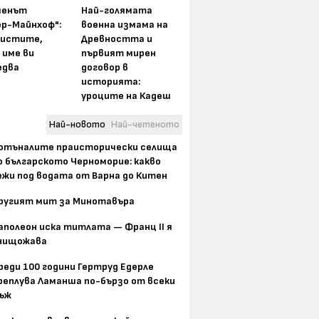
менът
Най-голямата
ер-Майнхоф":
военна измама на
истите,
Древността и
 име ви
първият мирен
едва
договор в
историята:
уроците на Кадеш
Най-новото
Най-четеното
отъналите праисторически селища
о българското Черноморие: какво
ежи под водата от Варна до Китен
ругият мит за Минотавъра
аполеон иска титлата — Франц II я
нищожава
реди 100 години Гертруд Едерле
реплува Ламанша по-бързо от всеки
ъж