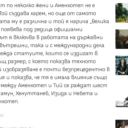
 по няколко жени и Аменхотеп не е
Той създава харем, но още от самото
ата му е различна и той я нарича „Велика
е появява под редица официални
ът я включва в работата на държавни
 вътрешни, така и с международни дела.
ежда статуите, които се издигат в
същ размер, с което показва тяхното
 изобразяване е почти безпрецедентно в
 и показва, че тя е имала влияние също
 между Аменхотеп и Тий се раждат шест
амун, Хенуттанеб, Изида и Небета и
нхотеп.