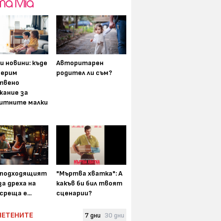
и новини: къде
Авторитарен
мерим
родител ли съм?
твено
жание за
итните малки
-подходящият
"Мъртва хватка": А
а дреха на
какъв би бил твоят
среща е...
сценарии?
ЧЕТЕНИТЕ
7 дни
30 дни