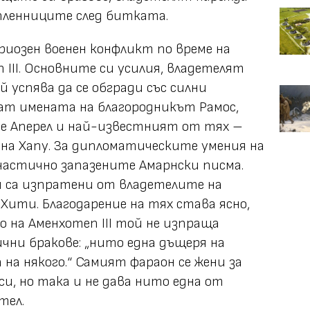
пленниците след битката.
риозен военен конфликт по време на
III. Основните си усилия, владетелят
й успява да се обгради със силни
ат имената на благородникът Рамос,
е Аперел и най-известният от тях –
на Хапу. За дипломатическите умения на
частично запазените Амарнски писма.
и са изпратени от владетелите на
Хити. Благодарение на тях става ясно,
о на Аменхотеп III той не изпраща
чни бракове: „
нито една дъщеря на
 на някого.
“ Самият фараон се жени за
и, но така и не дава нито една от
тел.