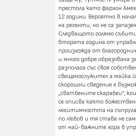
престола като фараон Амехо
12 години. Вероятно в нач
на регенти, но не са запазе
Следващото голямо събитие
втората година от управлен
произхожда от благородниче
и много добре образована за
разполага със своя собстве
свещенослужител а майка й
скорошни сведения е възмо
„сватбените скарабеи“, ко
се описва както божествен
легитимността на съпруга
по любов и тя става не сам
от най-важните хора в упр