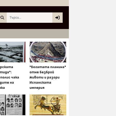
Search
арската
"Богатата планина"
тида":
отне безброй
полис чака
животи и разори
одите на
Испанската
нка
империя