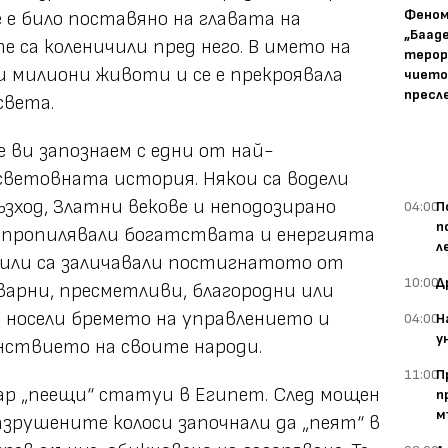
Фено
 е било поставяно на главата на
„Баад
 са коленичили пред него. В името на
терор
и милиони животи и се е прекроявала
чието
пресл
 света.
 ви запознаем с едни от най-
световната история. Някои са водели
ъзход, Златни векове и неподозирано
04:00
П
п
а пропилявали богатствата и енергията
л
и или са заличавали постигнатото от
10:00
Д
оварни, пресметливи, благородни или
а носели бремето на управлението и
04:00
Н
у
нствието на своите народи.
11:00
П
ар „пеещи“ статуи в Египет. След мощен
п
м
уразрушените колоси започнали да „пеят“ в