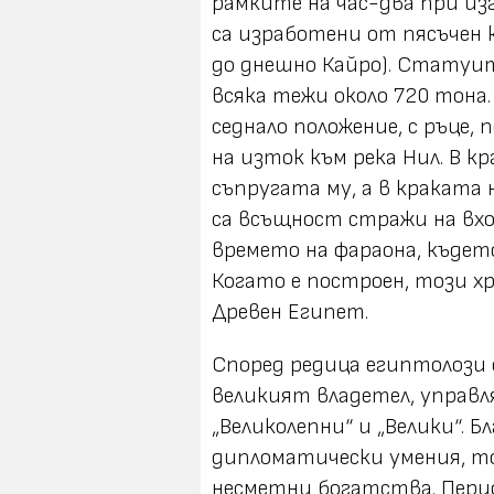
рамките на час-два при изгр
са изработени от пясъчен к
до днешно Кайро). Статуит
всяка тежи около 720 тона.
седнало положение, с ръце,
на изток към река Нил. В к
съпругата му, а в краката 
са всъщност стражи на вхо
времето на фараона, къдет
Когато е построен, този х
Древен Египет.
Според редица египтолози 
великият владетел, управля
„Великолепни“ и „Велики“. 
дипломатически умения, то
несметни богатства. Перио