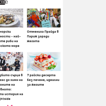
морски
Отмениха Прайда в
ности - най-
Париж заради
ите риби на
жегата
рското море
збито сърце в
7 райски десерта
гас до химн на
без печене, идеални
оните на
за жегите
вното:
та история на
ghtside