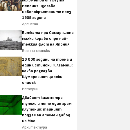
километра от Сеута:
Испания изселва
новопокръстените през
1609 година
Досиета
Битката при Самар: шепа
малки кораби спря най-
тежкия флот на Япония
Военни хроники
28 800 години на трона и
един истински Гилгамеш:
какво разказва
Шумерският царски
списък
Истории
Двайсет километра
тунели и нито един грам
плутоний: тайният
подземен атомен завод
на Мао
Архитектура