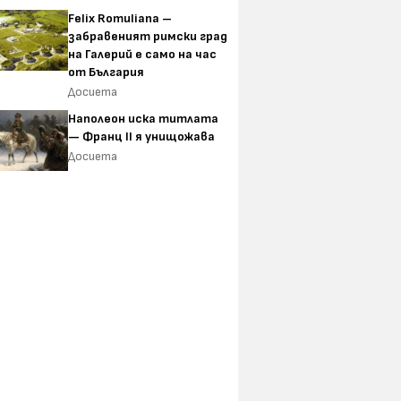
Felix Romuliana –
забравеният римски град
на Галерий е само на час
от България
Досиета
Наполеон иска титлата
— Франц II я унищожава
Досиета