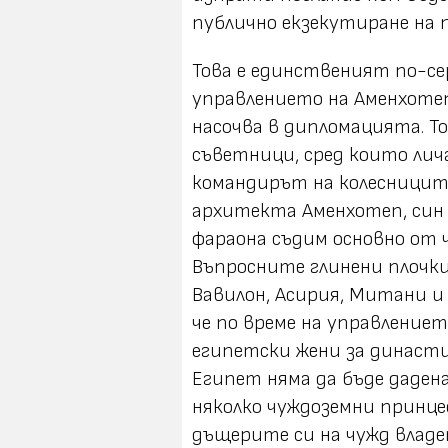
публично екзекутиране на 
Това е единственият по-се
управлението на Аменхотеп 
насочва в дипломацията. То
съветници, сред които лич
командирът на колесницит
архитекта Аменхотеп, син 
фараона съдим основно от 
Въпросните глинени плочк
Вавилон, Асирия, Митани и 
че по време на управлениет
египетски жени за династи
Египет няма да бъде дадена
няколко чуждоземни принцес
дъщерите си на чужд владе