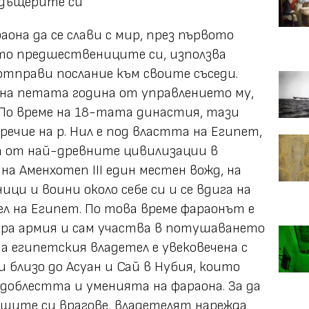
 дъщерите си
она да се слави с мир, през първото
то предшествениците си, използва
 отправи послание към своите съседи.
ме на петата година от управлението му,
 По време на 18-тата династия, тази
ечие на р. Нил е под властта на Египет,
на от най-древните цивилизации в
на Аменхотеп III един местен вожд, на
ици и воини около себе си и се вдига на
л на Египет. По това време фараонът е
бира армия и сам участва в потушаването
а египетския владетел е увековечена с
 близо до Асуан и Сай в Нубия, които
доблестта и уменията на фараона. За да
щите си врагове, владетелят нарежда