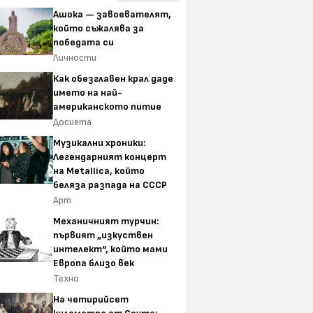
Ашока — завоевателят,
който съжалява за
победата си
Личности
Как обезглавен крал даде
името на най-
американското питие
Досиета
Музикални хроники:
Легендарният концерт
на Metallica, който
беляза разпада на СССР
Арт
Механичният турчин:
първият „изкуствен
интелект“, който мами
Европа близо век
Техно
На четирийсет