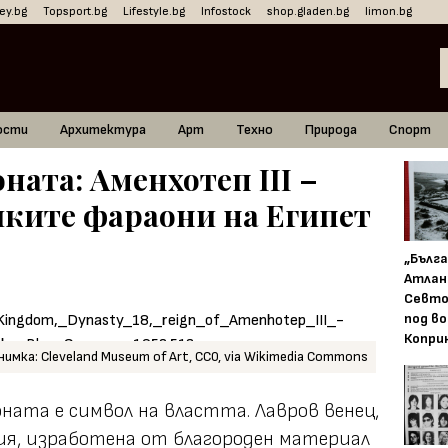
ey.bg
Topsport.bg
Lifestyle.bg
Infostock
shop.gladen.bg
limon.bg
ости
Архитектура
Арт
Техно
Природа
Спорт
ната: Аменхотеп III –
иките фараони на Египет
„Бълг
Атлан
Севто
под в
Копри
нимка: Cleveland Museum of Art, CC0, via Wikimedia Commons
ата е символ на властта. Лавров венец,
ия, изработена от благороден материал