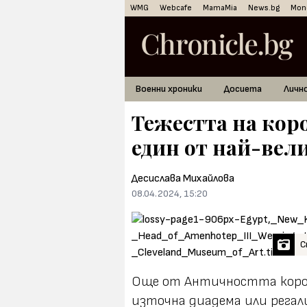
WMG
Webcafe
MamaMia
News.bg
Mon
Военни хроники
Досиета
Личн
Тежестта на коро
един от най-вел
Десислава Михайлова
08.04.2024, 15:20
С
Още от Античността корон
източна диадема или регал