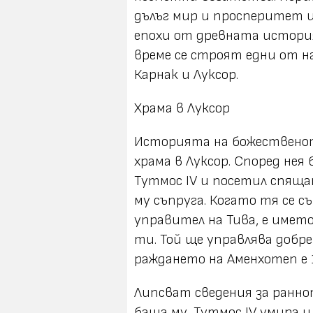
дълъг мир и просперитет 
епохи от древната истори
време се строят едни от 
Карнак и Луксор.
Храма в Луксор
Историята на божественот
храма в Луксор. Според нея
Тутмос IV и посетил спящ
му съпруга. Когато тя се съ
управител на Тива, е имет
ти. Той ще управлява добр
раждането на Аменхотеп е 14
Липсват сведения за ранно
баща му, Тутмос IV умира 