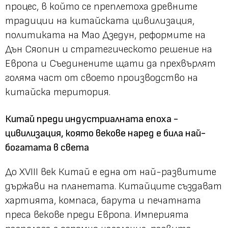
процес, в който се преплетоха древните
традиции на китайската цивилизация,
политиката на Мао Дзедун, реформите на
Дън Сяопин и стратегическото решение на
Европа и Съединените щати да прехвърлят
голяма част от своето производство на
китайска територия.
Китай преди индустриалната епоха -
цивилизация, която векове наред е била най-
богатата в света
До XVIII век Китай е една от най-развитите
държави на планетата. Китайците създават
хартията, компаса, барута и печатната
преса векове преди Европа. Империята