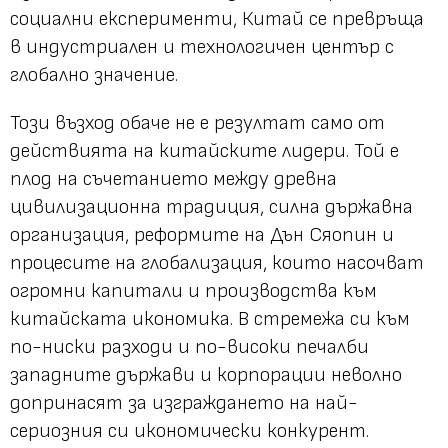
социални експерименти, Китай се превръща
в индустриален и технологичен център с
глобално значение.
Този възход обаче не е резултат само от
действията на китайските лидери. Той е
плод на съчетанието между древна
цивилизационна традиция, силна държавна
организация, реформите на Дън Сяопин и
процесите на глобализация, които насочват
огромни капитали и производства към
китайската икономика. В стремежа си към
по-ниски разходи и по-високи печалби
западните държави и корпорации неволно
допринасят за изграждането на най-
сериозния си икономически конкурент.