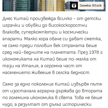
Снимка: iStock
Днес Китай произвежда всичко - от детски
играчки и обувки до високоскоростни
влакове, суперкомпютри и космически
апарати. Малко хора обаче си дават сметка,
че само преди половин век страната беше
сред най-бедните на планетата. През 1978 г.
икономиката на Китай беше по-малка от
тази на Италия, а огромна част от
населението живееше в селска бедност.
Само за едно поколение Китай извървя пътя
от изостанала аграрна държава до втората
по големина икономика в света. Това не беше
чудо, а резултат от дълъг исторически