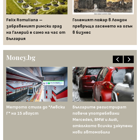
Felix Romuliana –
Големият пожар в Лондон
Ак
забравеният римски град
превръща гасенето на огън
но
на Галерий е само на час от
в бизнес
ри
България
Money.bg
Метрото стига до "Левски
Българите регистрират
Пр
Г" на 15 август
повече употребявани
съ
Mercedes, BMW и Audi,
ко
отколкото всички закупени
ко
нови автомобили
Те
пр