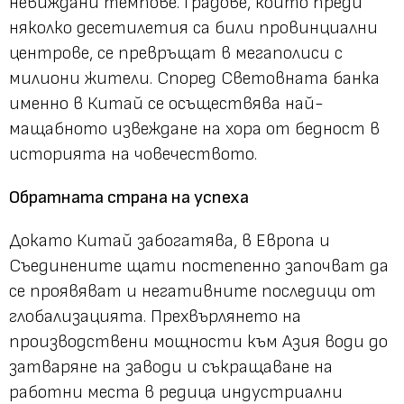
невиждани темпове. Градове, които преди
няколко десетилетия са били провинциални
центрове, се превръщат в мегаполиси с
милиони жители. Според Световната банка
именно в Китай се осъществява най-
мащабното извеждане на хора от бедност в
историята на човечеството.
Обратната страна на успеха
Докато Китай забогатява, в Европа и
Съединените щати постепенно започват да
се проявяват и негативните последици от
глобализацията. Прехвърлянето на
производствени мощности към Азия води до
затваряне на заводи и съкращаване на
работни места в редица индустриални