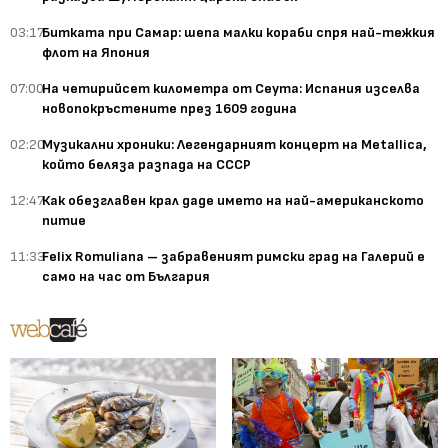
03:17
Битката при Самар: шепа малки кораби спря най-тежкия
флот на Япония
07:00
На четирийсет километра от Сеута: Испания изселва
новопокръстените през 1609 година
02:20
Музикални хроники: Легендарният концерт на Metallica,
който беляза разпада на СССР
12:47
Как обезглавен крал даде името на най-американското
питие
11:33
Felix Romuliana – забравеният римски град на Галерий е
само на час от България