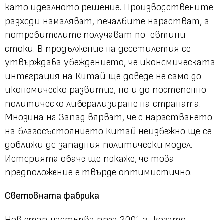
като идеалното решение. Производствените
разходи намаляват, печалбите нарастват, а
потребителите получават по-евтини
стоки. В продължение на десетилетия се
утвърждава убеждението, че икономическата
интеграция на Китай ще доведе не само до
икономическо развитие, но и до постепенно
политическо либерализиране на страната.
Мнозина на Запад вярват, че с нарастването
на благосъстоянието Китай неизбежно ще се
доближи до западния политически модел.
Историята обаче ще покаже, че това
предположение е твърде оптимистично.
Световната фабрика
Нов етап настъпва през 2001 г., когато