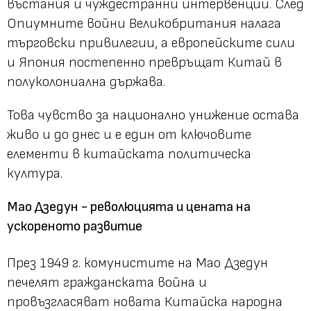
въстания и чуждестранни интервенции. След
Опиумните войни Великобритания налага
търговски привилегии, а европейските сили
и Япония постепенно превръщат Китай в
полуколониална държава.
Това чувство за национално унижение остава
живо и до днес и е един от ключовите
елементи в китайската политическа
култура.
Мао Дзедун - революцията и цената на
ускореното развитие
През 1949 г. комунистите на Мао Дзедун
печелят гражданската война и
провъзгласяват новата Китайска народна