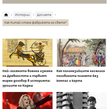
Истории
Досиета
Как Китай стана фабриката на света?
Най-голямата военна измама
Как полинезийците населиха
на Древността и първият
половината планета без
мирен договор в историята:
компас и карта
уроците на Кадеш