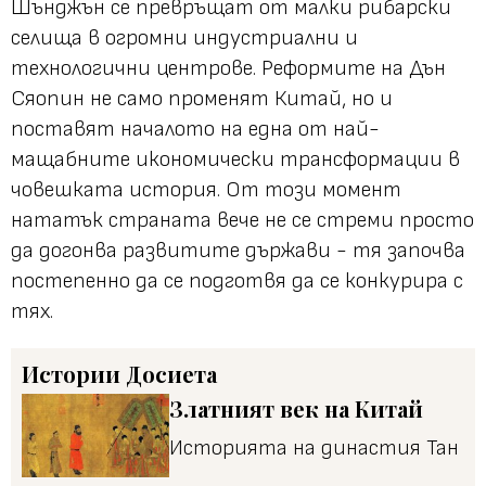
Шънджън се превръщат от малки рибарски
селища в огромни индустриални и
технологични центрове. Реформите на Дън
Сяопин не само променят Китай, но и
поставят началото на една от най-
мащабните икономически трансформации в
човешката история. От този момент
нататък страната вече не се стреми просто
да догонва развитите държави - тя започва
постепенно да се подготвя да се конкурира с
тях.
Истории
Досиета
Златният век на Китай
Историята на династия Тан