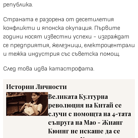
република.
Страната е разорена от десетилетия
конфликти и японска окупация. Първите
години носят известни успехи - изграждат
се предприятия, железници, електроцентрали
и тежка индустрия със съветска помощ.
След това идва катастрофата.
Истории
Личности
Великата Културна
революция на Китай се
случи с помощта на 4-тата
съпруга на Мао - Жианг
Кюинг не искаше да се