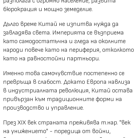
разполага с огромно население, развита
бюрокрация и мощно земеделие.
Дълго време Китай не изпитва нужда да
завладява света. Империята се възприема
като самодостатъчна и гледа на околните
народи повече като на периферия, отколкото
като на равностойни партньори.
Именно това самочувствие постепенно се
превръща в слабост. Докато Европа навлиза
в индустриалната революция, Китай остава
привързан към традиционните форми на
производство и управление.
През XIX век страната преживява т.нар. "век
на унижението" - поредица от войни,