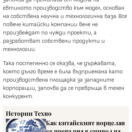
евтиното производство към модел, основан
на собствена научна и технологична база. Все
повече китайски компании вече не
произвеждат по чужди проекти, а
разработват собствени продукти и
технологии.
Така постепенно се оказва, че държавата,
която дълго време е била възприемана като
производствена площадка за западните
корпорации, започва да се превръща в техен
конкурент.
Истории
Техно
Как китайският порцелан
се превърна в символ на