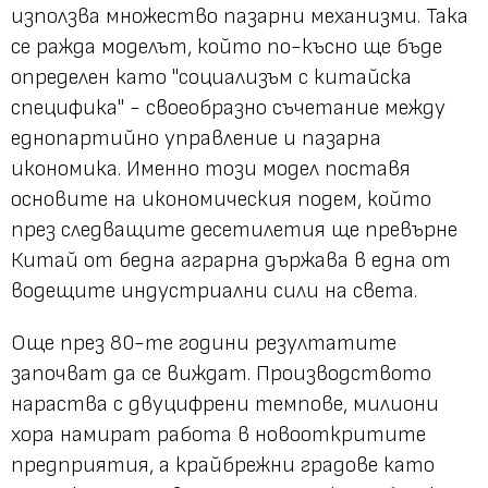
използва множество пазарни механизми. Така
се ражда моделът, който по-късно ще бъде
определен като "социализъм с китайска
специфика" - своеобразно съчетание между
еднопартийно управление и пазарна
икономика. Именно този модел поставя
основите на икономическия подем, който
през следващите десетилетия ще превърне
Китай от бедна аграрна държава в една от
водещите индустриални сили на света.
Още през 80-те години резултатите
започват да се виждат. Производството
нараства с двуцифрени темпове, милиони
хора намират работа в новооткритите
предприятия, а крайбрежни градове като