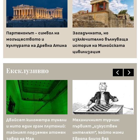
Партенонът - символ на
Загадъчната, но
Те
могъществото и
изключително вълнуваща
им
а
културата на Древна Атина
история на Минойската
цивилизация
Ексклузивно
Двайсет километра тунели
Механичният турчин:
28
и нито един грам плутоний:
първият „изкуствен
ед
тайният подземен атомен
интелект“, който мами
ка
завод на Мао
Европа близо век
ца