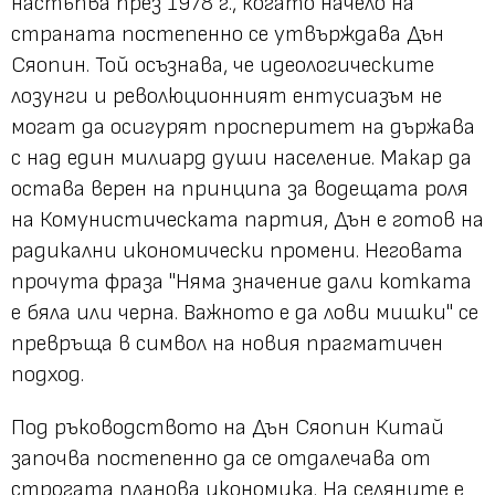
настъпва през 1978 г., когато начело на
страната постепенно се утвърждава Дън
Сяопин. Той осъзнава, че идеологическите
лозунги и революционният ентусиазъм не
могат да осигурят просперитет на държава
с над един милиард души население. Макар да
остава верен на принципа за водещата роля
на Комунистическата партия, Дън е готов на
радикални икономически промени. Неговата
прочута фраза "Няма значение дали котката
е бяла или черна. Важното е да лови мишки" се
превръща в символ на новия прагматичен
подход.
Под ръководството на Дън Сяопин Китай
започва постепенно да се отдалечава от
строгата планова икономика. На селяните е