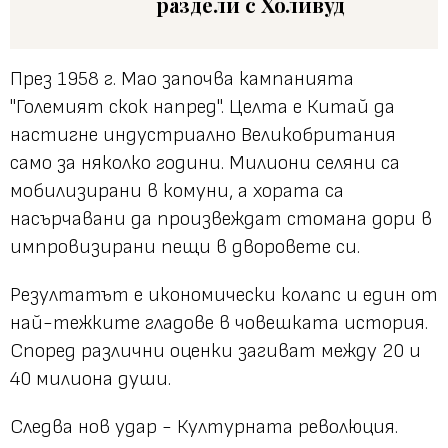
раздели с Холивуд
През 1958 г. Мао започва кампанията
"Големият скок напред". Целта е Китай да
настигне индустриално Великобритания
само за няколко години. Милиони селяни са
мобилизирани в комуни, а хората са
насърчавани да произвеждат стомана дори в
импровизирани пещи в дворовете си.
Резултатът е икономически колапс и един от
най-тежките гладове в човешката история.
Според различни оценки загиват между 20 и
40 милиона души.
Следва нов удар - Културната революция.