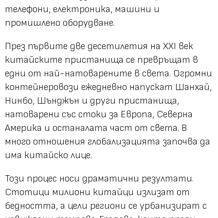
телефони, електроника, машини и
промишлено оборудване.
През първите две десетилетия на XXI век
китайските пристанища се превръщат в
едни от най-натоварените в света. Огромни
контейнеровози ежедневно напускат Шанхай,
Нинбо, Шънджън и други пристанища,
натоварени със стоки за Европа, Северна
Америка и останалата част от света. В
много отношения глобализацията започва да
има китайско лице.
Този процес носи драматични резултати.
Стотици милиони китайци излизат от
бедността, а цели региони се урбанизират с