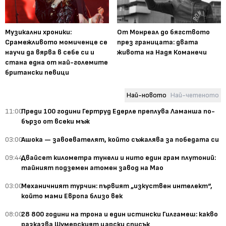
Музикални хроники:
От Монреал до бягството
Срамежливото момиченце се
през границата: двата
научи да вярва в себе си и
живота на Надя Команечи
стана една от най-големите
британски певици
Най-новото
Най-четеното
11:00
Преди 100 години Гертруд Едерле преплува Ламанша по-
бързо от всеки мъж
03:00
Ашока — завоевателят, който съжалява за победата си
09:44
Двайсет километра тунели и нито един грам плутоний:
тайният подземен атомен завод на Мао
03:00
Механичният турчин: първият „изкуствен интелект“,
който мами Европа близо век
08:00
28 800 години на трона и един истински Гилгамеш: какво
разказва Шумерският царски списък