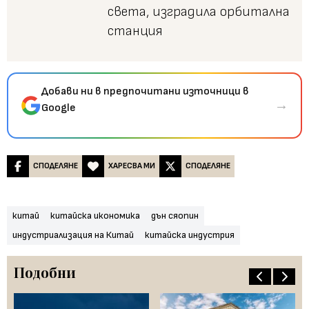
света, изградила орбитална
станция
Добави ни в предпочитани източници в
→
Google
СПОДЕЛЯНЕ
ХАРЕСВА МИ
СПОДЕЛЯНЕ
китай
китайска икономика
дън сяопин
индустриализация на Китай
китайска индустрия
Подобни