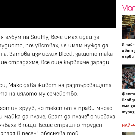
 албум на Soulfly, вече имах идеи за
тудиото, почувствах, че имам нужда да
И най
цвят з
на. Затова измислих Bleed, защото така
първа 
още страдахме, все още кървяхме заради
си, Макс дава живот на разтърсващата
ата на цялото му семейство.
Фести
Пловди
сме з
о готин груув, но текстът я прави много
туриз
ш майка да плаче, брат да плаче" описваха
лучваха вкъщи. Беше страшно труден
НАЙ-
разя в песен", обяснява той.