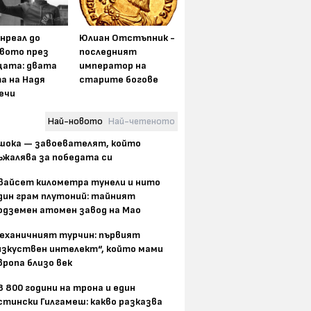
нреал до
Юлиан Отстъпник -
вото през
последният
цата: двата
император на
а на Надя
старите богове
ечи
Най-новото
Най-четеното
шока — завоевателят, който
ъжалява за победата си
вайсет километра тунели и нито
дин грам плутоний: тайният
одземен атомен завод на Мао
еханичният турчин: първият
изкуствен интелект“, който мами
вропа близо век
8 800 години на трона и един
стински Гилгамеш: какво разказва