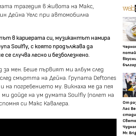
мата трагедия в живота на Макс,
ин Дейна Уелс при автомобилна
път в кариерата си, музикантът намира
упа Soulfly, с която продължава да
Черно
потай
е се случва лесно и безболезнено.
вкусн
бълга
 за мен. Беше първият ми албум след
 след смъртта на Дейна. Групата Deftones
 и на погребението му. Викнаха ме да пея
ми дойде на ум думата Soulfly (полет на
От ра
 спомня си Макс Кавалера.
Лас Ве
стади
Свето
Чудна
Mr. Bri