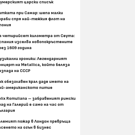
умерският царски списък
итката при Самар: шепа малки
ораби спря най-тежкия флот на
пония
а четирийсет километра от Сеута:
спания изселва новопокръстените
рез 1609 година
узикални хроники: Легендарният
онцерт на Metallica, който беляза
азпада на СССР
ак обезглавен крал даде името на
ай-американското питие
elix Romuliana – забравеният римски
рад на Галерий е само на час от
ългария
олемият пожар в Лондон превръща
асенето на огън в бизнес