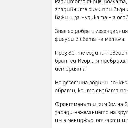
Разбитото сърце, болката,
градивните сили при възн
важи и за музиката - а осо
Знае го добре и легендарни
фигури в света на метъла.
През 80-те години певецът
брат си Игор и я превръща
историята.
Но десетина години по-къс
обрати, които съдбата пон
Фронтменът и символ на Se
заради нежеланието на гру
им е мениджър, отчасти и 