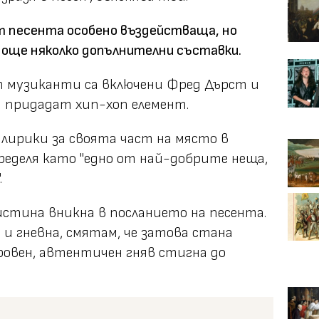
т песента особено въздействаща, но
 още няколко допълнителни съставки.
т музиканти са включени Фред Дърст и
 да придадат хип-хоп елемент.
лирики за своята част на място в
ределя като "едно от най-добрите неща,
.
истина вникна в посланието на песента.
о и гневна, смятам, че затова стана
ровен, автентичен гняв стигна до