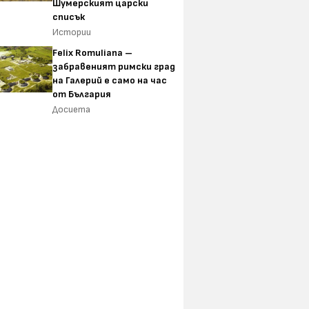
Шумерският царски
списък
Истории
Felix Romuliana –
забравеният римски град
на Галерий е само на час
от България
Досиета