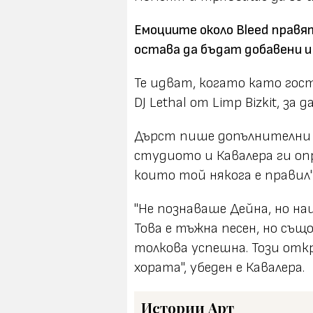
Емоциите около Bleed правя
остава да бъдат добавени и
Те идват, когато като гос
DJ Lethal от Limp Bizkit, за
Дърст пише допълнителни 
студиото и Кавалера ги оп
които той някога е правил"
"Не познаваше Дейна, но на
Това е тъжна песен, но същ
толкова успешна. Този отк
хората", убеден е Кавалера.
Истории
Арт