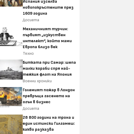
Испания изселва
новопокръстените през
1609 година
Досиета
Механичният турчин:
първият „изкуствен
интелект“, който мами
Европа близо век
Техно
Битката при Самар: шепа
малки кораби спря най-
тежкия флот на Япония
Военни хроники
Големият пожар в Лондон
превръща гасенето на
огън в бизнес
Досиета
28 800 години на трона и
един истински Гилгамеш:
какво разказва