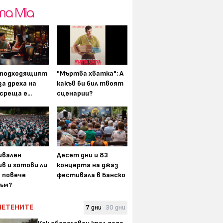
-подходящият
"Мъртва хватка": А
а дреха на
какъв би бил твоят
среща е...
сценарии?
вален
Десет дни и 83
в и готови ли
концерта на джаз
а повече
фестивала в Банско
ъм?
ЧЕТЕНИТЕ
7 дни
30 дни