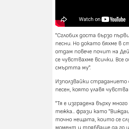
"Сглобих доста бързо първия
песни. Но докато бяхме в с
отдам повече почит на Дей
се чувствахме всички. Все 
смъртта му".
Използвайки страданието 
песен, която улавя чувств
"Тя е изградена върху мног
тежка... фрази като "Вижда
точно нещата, които се с
момент и трябваше да го из