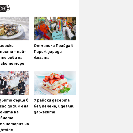
морски
Отмениха Прайда в
ности - най-
Париж заради
ите риби на
жегата
рското море
збито сърце в
7 райски десерта
гас до химн на
без печене, идеални
оните на
за жегите
вното:
та история на
ghtside