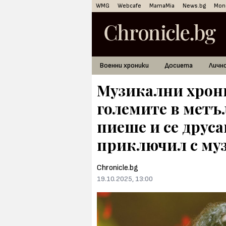
WMG
Webcafe
MamaMia
News.bg
Mon
Военни хроники
Досиета
Личн
Музикални хрони
големите в метъл
пиеше и се друса
приключил с му
Chronicle.bg
19.10.2025, 13:00