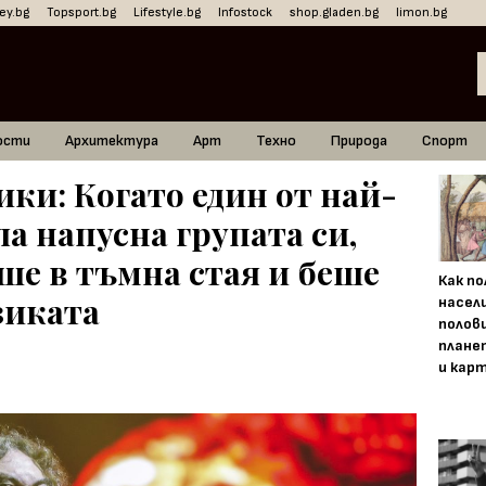
ey.bg
Topsport.bg
Lifestyle.bg
Infostock
shop.gladen.bg
limon.bg
ости
Архитектура
Арт
Техно
Природа
Спорт
ки: Когато един от най-
а напусна групата си,
ше в тъмна стая и беше
Как п
зиката
насел
полов
плане
и кар