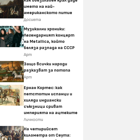
Как обезглавен крал даде
името на най-
американското питие
Досиета
Музикални хроники:
Легендарният концерт
на Metallica, който
беляза разпада на СССР
Арт
Защо всички народи
разказват за потопа
Арт
Ернан Кортес: как
петстотин испанци и
хиляди индиански
съюзници сриват
империята на ацтеките
Личности
На четирийсет
километра от Сеута: