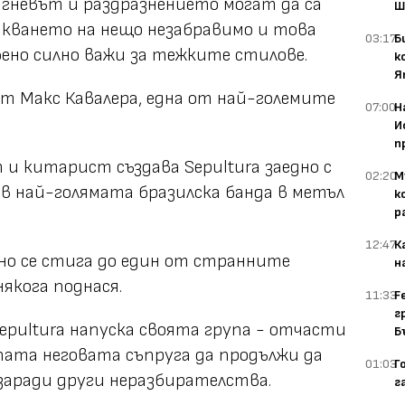
 гневът и раздразнението могат да са
Ш
икването на нещо незабравимо и това
03:17
Б
бено силно важи за тежките стилове.
к
Я
ят Макс Кавалера, една от най-големите
07:00
Н
И
п
 и китарист създава Sepultura заедно с
02:20
М
 в най-голямата бразилска банда в метъл
к
р
12:47
К
но се стига до един от странните
н
якога поднася.
11:33
F
г
pultura напуска своята група - отчасти
Б
пата неговата съпруга да продължи да
01:03
Г
заради други неразбирателства.
г