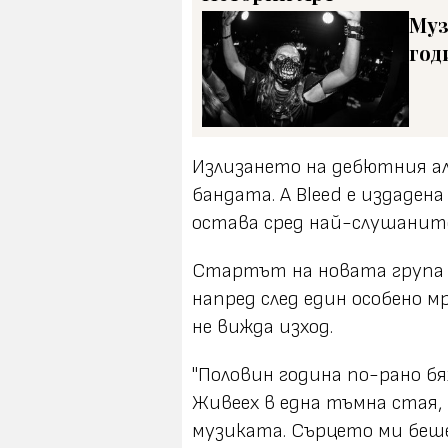
Муз
год
Излизането на дебютния алб
бандата. А Bleed е издаден
остава сред най-слушаните 
Стартът на новата група 
напред след един особено 
не вижда изход.
"Половин година по-рано бях
Живеех в една тъмна стая, п
музиката. Сърцето ми беше 