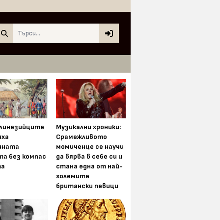
Search
олинезийците
Музикални хроники:
иха
Срамежливото
ината
момиченце се научи
та без компас
да вярва в себе си и
та
стана една от най-
големите
британски певици