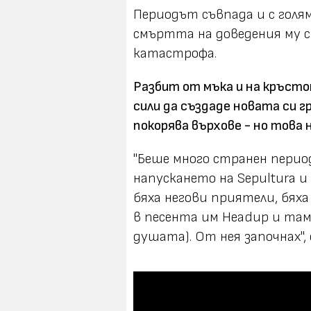
Периодът съвпада и с голя
смъртта на доведения му с
катастрофа.
Разбит от мъка и на кръсто
сили да създаде новата си гр
покорява върхове - но това н
"Беше много странен период
напускането на Sepultura и
бяха негови приятели, бяха
в песента им Headup и там 
душата). От нея започнах",