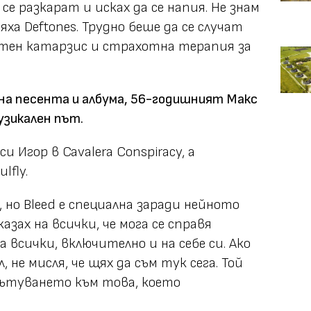
се разкарат и исках да се напия. Не знам
бяха Deftones. Трудно беше да се случат
отен катарзис и страхотна терапия за
 на песента и албума, 56-годишният Макс
узикален път.
и Игор в Cavalera Conspiracy, а
lfly.
 но Bleed е специална заради нейното
азах на всички, че мога се справя
на всички, включително и на себе си. Ако
, не мисля, че щях да съм тук сега. Той
ътуването към това, което