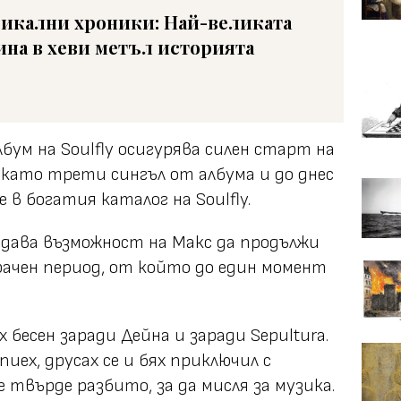
икални хроники: Най-великата
ина в хеви метъл историята
ум на Soulfly осигурява силен старт на
а като трети сингъл от албума и до днес
в богатия каталог на Soulfly.
дава възможност на Макс да продължи
мрачен период, от който до един момент
 бесен заради Дейна и заради Sepultura.
иех, друсах се и бях приключил с
твърде разбито, за да мисля за музика.