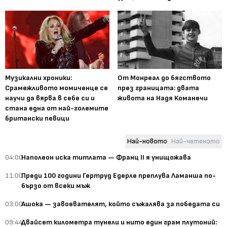
Музикални хроники:
От Монреал до бягството
Срамежливото момиченце се
през границата: двата
научи да вярва в себе си и
живота на Надя Команечи
стана една от най-големите
британски певици
Най-новото
Най-четеното
04:00
Наполеон иска титлата — Франц II я унищожава
11:00
Преди 100 години Гертруд Едерле преплува Ламанша по-
бързо от всеки мъж
03:00
Ашока — завоевателят, който съжалява за победата си
09:44
Двайсет километра тунели и нито един грам плутоний: