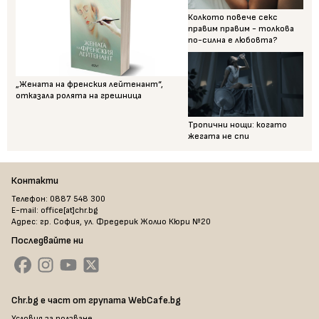
Колкото повече секс
правим правим - толкова
по-силна е любовта?
„Жената на френския лейтенант“,
отказала ролята на грешница
Тропични нощи: когато
жегата не спи
Контакти
Телефон: 0887 548 300
E-mail: office[at]chr.bg
Адрес: гр. София, ул. Фредерик Жолио Кюри №20
Последвайте ни
Chr.bg е част от групата WebCafe.bg
Условия за ползване