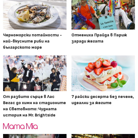
Черноморски потайности -
Отмениха Прайда в Париж
най-вкусните риби на
заради жегата
българското море
От разбито сърце в Лас
7 райски десерта без печене,
Вегас до химн на стадионите
идеални за жегите
на Световното: Чудната
история на Mr. Brightside