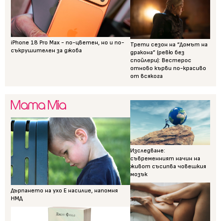
iPhone 18 Pro Max - по-цветен, но и по-
Трети сезон на “Домът на
съкрушителен за джоба
дракона” (ревю без
спойлери): Вестерос
отново кърви по-красиво
от всякога
Изследване:
съвременният начин на
живот съсипва човешкия
мозък
Дърпането на ухо Е насилие, напомня
НМД