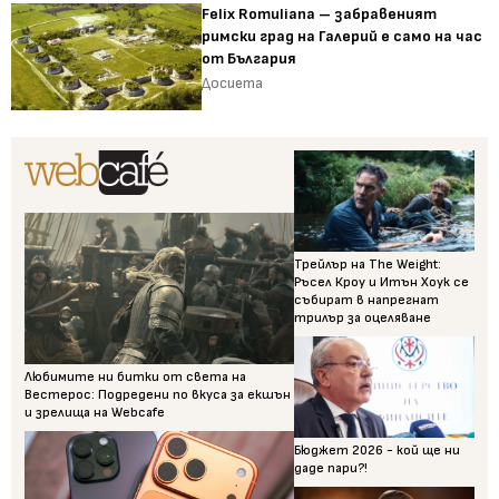
Felix Romuliana – забравеният
римски град на Галерий е само на час
от България
Досиета
Трейлър на The Weight:
Ръсел Кроу и Итън Хоук се
събират в напрегнат
трилър за оцеляване
Любимите ни битки от света на
Вестерос: Подредени по вкуса за екшън
и зрелища на Webcafe
Бюджет 2026 - кой ще ни
даде пари?!