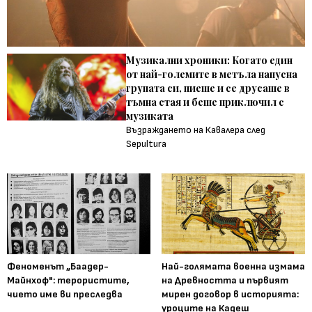
Музикални хроники: Когато един
от най-големите в метъла напусна
групата си, пиеше и се друсаше в
тъмна стая и беше приключил с
музиката
Възраждането на Кавалера след
Sepultura
Феноменът „Баадер-
Най-голямата военна измама
Майнхоф": терористите,
на Древността и първият
чието име ви преследва
мирен договор в историята:
уроците на Кадеш