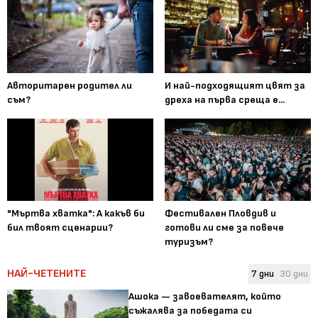
Авторитарен родител ли
И най-подходящият цвят за
съм?
дреха на първа среща е...
"Мъртва хватка": А какъв би
Фестивален Пловдив и
бил твоят сценарии?
готови ли сме за повече
туризъм?
НАЙ-ЧЕТЕНИТЕ
7 дни
30 дни
Ашока — завоевателят, който
съжалява за победата си