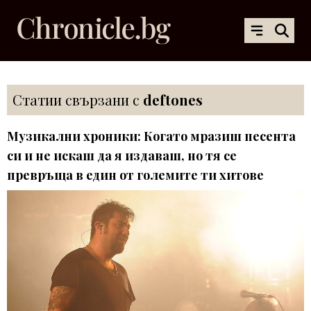
Статии свързани с
deftones
Музикални хроники: Когато мразиш песента
си и не искаш да я издаваш, но тя се
превръща в един от големите ти хитове