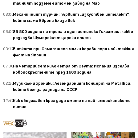
тайният подземен атомен завод на Мао
03:00
Механичният турчин: първият „изкуствен интелект“,
който мами Европа близо век
08:00
28 800 години на трона и един истински Гилгамеш: какво
разказва Шумерският царски списък
03:17
Битката при Самар: шепа малки кораби спря най-тежкия
флот на Япония
07:00
На четирийсет километра от Сеута: Испания изселва
новопокръстените през 1609 година
02:20
Музикални хроники: Легендарният концерт на Metallica,
който беляза разпада на СССР
12:47
Как обезглавен крал даде името на най-американското
питие