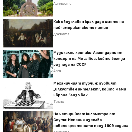
Личности
Как обезглавен крал даде името на
най-американското питие
Досиета
Музикални хроники: Легендарният
концерт на Metallica, който беляза
разпада на СССР
Арт
Механичният турчин: първият
„изкуствен интелект“, който мами
Европа близо век
Техно
На четирийсет километра от
Сеута: Испания изселва
новопокръстените през 1609 година