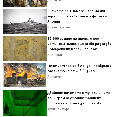
Досиета
Битката при Самар: шепа малки
кораби спря най-тежкия флот на
Япония
Военни хроники
28 800 години на трона и един
истински Гилгамеш: какво разказва
Шумерският царски списък
Истории
Големият пожар в Лондон превръща
гасенето на огън в бизнес
Досиета
Двайсет километра тунели и нито
един грам плутоний: тайният
подземен атомен завод на Мао
Архитектура