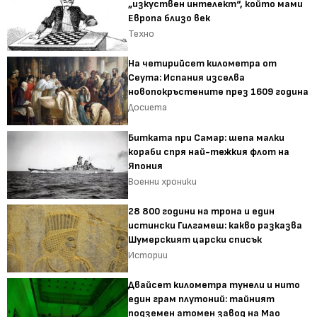
„изкуствен интелект“, който мами
Европа близо век
Техно
На четирийсет километра от
Сеута: Испания изселва
новопокръстените през 1609 година
Досиета
Битката при Самар: шепа малки
кораби спря най-тежкия флот на
Япония
Военни хроники
28 800 години на трона и един
истински Гилгамеш: какво разказва
Шумерският царски списък
Истории
Двайсет километра тунели и нито
един грам плутоний: тайният
подземен атомен завод на Мао