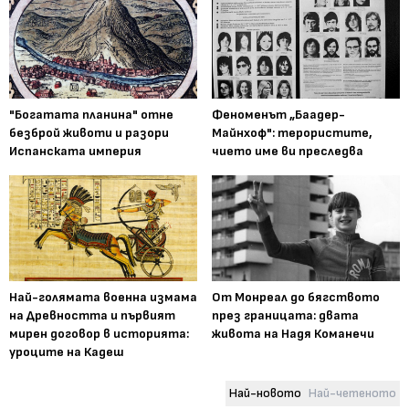
"Богатата планина" отне
Феноменът „Баадер-
безброй животи и разори
Майнхоф": терористите,
Испанската империя
чието име ви преследва
Най-голямата военна измама
От Монреал до бягството
на Древността и първият
през границата: двата
мирен договор в историята:
живота на Надя Команечи
уроците на Кадеш
Най-новото
Най-четеното