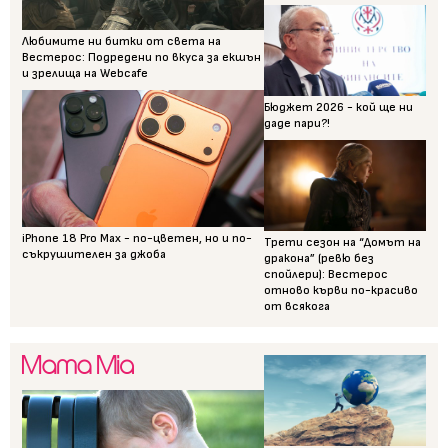
Любимите ни битки от света на
Вестерос: Подредени по вкуса за екшън
и зрелища на Webcafe
Бюджет 2026 - кой ще ни
даде пари?!
iPhone 18 Pro Max - по-цветен, но и по-
Трети сезон на “Домът на
съкрушителен за джоба
дракона” (ревю без
спойлери): Вестерос
отново кърви по-красиво
от всякога