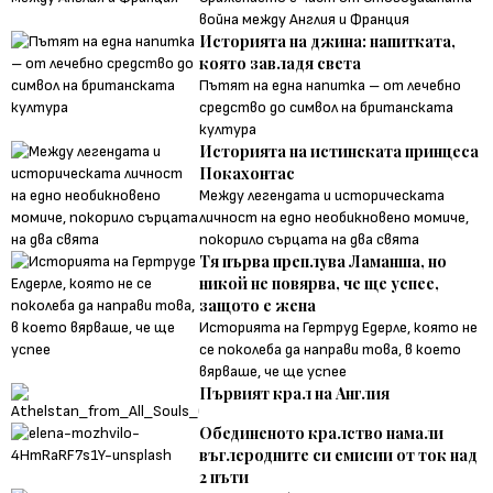
война между Англия и Франция
Историята на джина: напитката,
която завладя света
Пътят на една напитка – от лечебно
средство до символ на британската
култура
Историята на истинската принцеса
Покахонтас
Между легендата и историческата
личност на едно необикновено момиче,
покорило сърцата на два свята
Тя първа преплува Ламанша, но
никой не повярва, че ще успее,
защото е жена
Историята на Гертруд Едерле, която не
се поколеба да направи това, в което
вярваше, че ще успее
Първият крал на Англия
Обединеното кралство намали
въглеродните си емисии от ток над
2 пъти