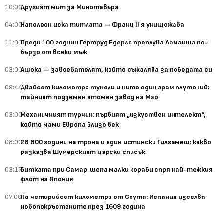
10:00
Другият мит за Минотавъра
04:00
Наполеон иска титлата — Франц II я унищожава
11:00
Преди 100 години Гертруд Едерле преплува Ламанша по-
бързо от всеки мъж
03:00
Ашока — завоевателят, който съжалява за победата си
09:44
Двайсет километра тунели и нито един грам плутоний:
тайният подземен атомен завод на Мао
03:00
Механичният турчин: първият „изкуствен интелект“,
който мами Европа близо век
08:00
28 800 години на трона и един истински Гилгамеш: какво
разказва Шумерският царски списък
03:17
Битката при Самар: шепа малки кораби спря най-тежкия
флот на Япония
07:00
На четирийсет километра от Сеута: Испания изселва
новопокръстените през 1609 година