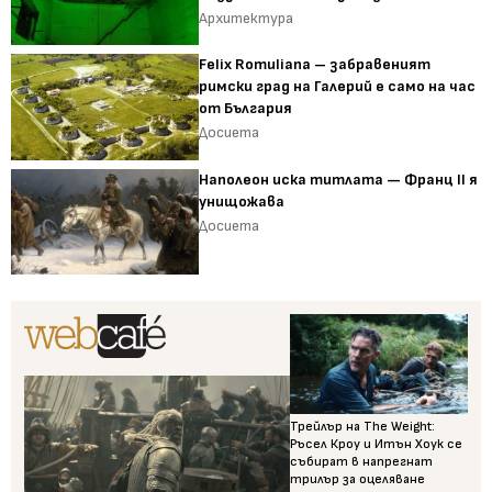
Архитектура
Felix Romuliana – забравеният
римски град на Галерий е само на час
от България
Досиета
Наполеон иска титлата — Франц II я
унищожава
Досиета
Трейлър на The Weight:
Ръсел Кроу и Итън Хоук се
събират в напрегнат
трилър за оцеляване