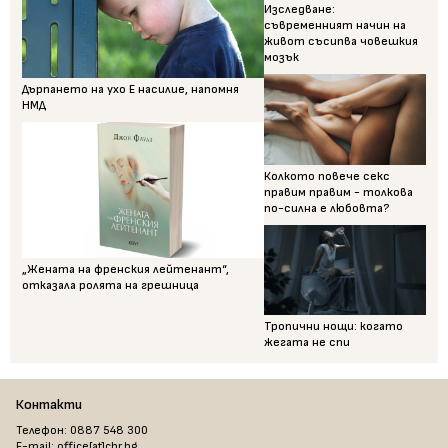
Изследване:
съвременният начин на
живот съсипва човешкия
мозък
Дърпането на ухо Е насилие, напомня
НМД
Колкото повече секс
правим правим - толкова
по-силна е любовта?
„Жената на френския лейтенант“,
отказала ролята на грешница
Тропични нощи: когато
жегата не спи
Контакти
Телефон: 0887 548 300
E-mail: office[at]chr.bg