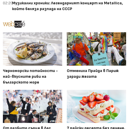
02:20
Музикални хроники: Легендарният концерт на Metallica,
който беляза разпада на СССР
Черноморски потайности -
Отмениха Прайда в Париж
най-вкусните риби на
заради жегата
българското море
От разбито сърце в Лас
7 райски десерта без печене,