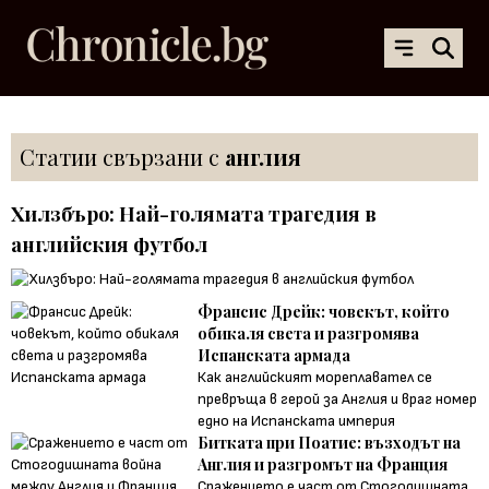
Статии свързани с
англия
Хилзбъро: Най-голямата трагедия в
английския футбол
Франсис Дрейк: човекът, който
обикаля света и разгромява
Испанската армада
Как английският мореплавател се
превръща в герой за Англия и враг номер
едно на Испанската империя
Битката при Поатие: възходът на
Англия и разгромът на Франция
Сражението е част от Стогодишната