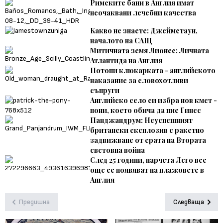
Римските бани в Англия имат
неочаквани лечебни качества
Какво не знаете: Джеймстаун,
началото на САЩ
Митичната земя Лионес: Личната
Атлантида на Англия
Потопи клюкарката - английското
наказание за словохотливи
съпруги
Английско село си избра нов кмет -
пони, което обича да пие Гинес
Панджандрум: Неуспешният
британски експлозив с ракетно
задвижване от ерата на Втората
световна война
След 25 години, парчета Лего все
още се появяват на плажовете в
Англия
Предишна
Следваща