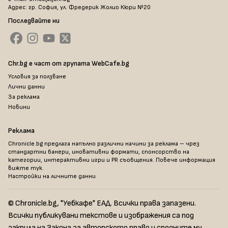
Адрес: гр. София, ул. Фредерик Жолио Кюри №20
Последвайте ни
Chr.bg е част от групата WebCafe.bg
Условия за ползване
Лични данни
За реклама
Новини
Реклама
Chronicle.bg предлага напълно различни начини за реклама – чрез
стандартни банери, иновативни формати, спонсорство на
категории, интерактивни игри и PR съобщения. Повече информация
вижте тук
.
Настройки на личните данни
© Chronicle.bg, "Уебкафе" ЕАД. Всички права запазени.
Всички публикувани текстове и изображения са под
закрила на Закона за авторското право и сродните му