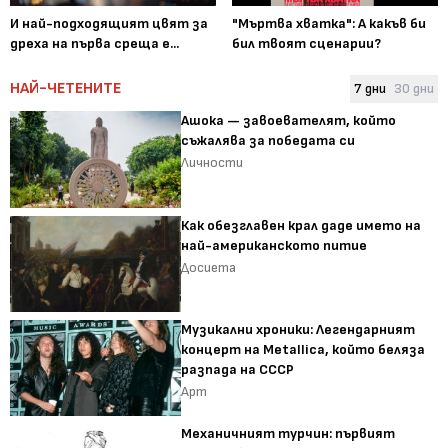
И най-подходящият цвят за
"Мъртва хватка": А какъв би
дреха на първа среща е...
бил твоят сценарии?
НАЙ-ЧЕТЕНИТЕ
7 дни
30 дни
Ашока — завоевателят, който
съжалява за победата си
Личности
Как обезглавен крал даде името на
най-американското питие
Досиета
Музикални хроники: Легендарният
концерт на Metallica, който беляза
разпада на СССР
Арт
Механичният турчин: първият