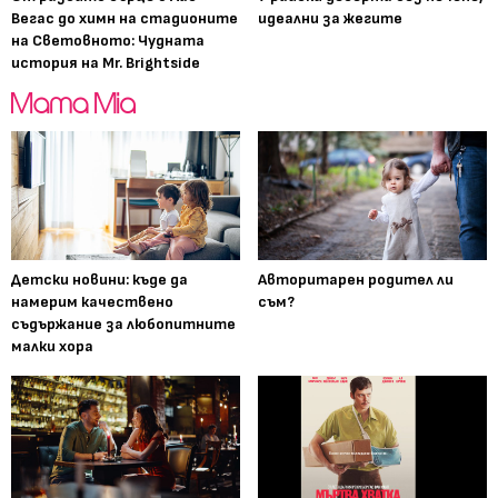
Вегас до химн на стадионите
идеални за жегите
на Световното: Чудната
история на Mr. Brightside
Детски новини: къде да
Авторитарен родител ли
намерим качествено
съм?
съдържание за любопитните
малки хора