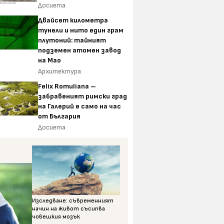
Досиета
Двайсет километра
тунели и нито един грам
плутоний: тайният
подземен атомен завод
на Мао
Архитектура
Felix Romuliana –
забравеният римски град
на Галерий е само на час
от България
Досиета
Изследване: съвременният
начин на живот съсипва
човешкия мозък