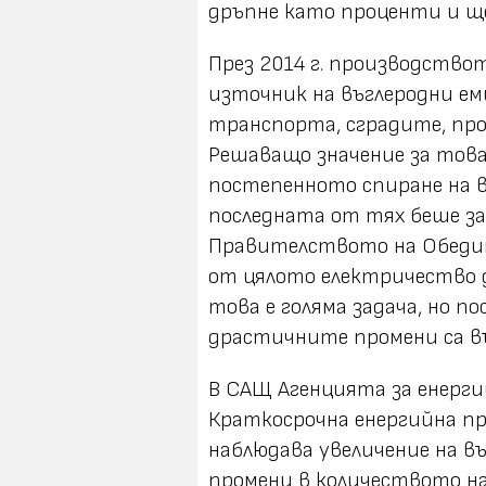
дръпне като проценти и ще 
През 2014 г. производство
източник на въглеродни еми
транспорта, сградите, пр
Решаващо значение за това
постепенното спиране на 
последната от тях беше за
Правителството на Обедин
от цялото електричество д
това е голяма задача, но п
драстичните промени са в
В САЩ Агенцията за енерги
Краткосрочна енергийна прогн
наблюдава увеличение на въ
промени в количеството на