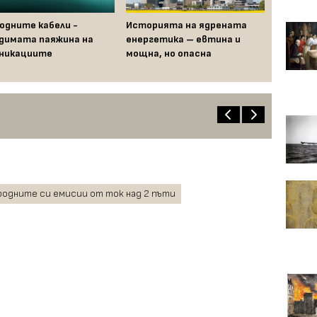
одните кабели -
Историята на ядрената
димата паяжина на
енергетика – евтина и
никациите
мощна, но опасна
одните си емисии от ток над 2 пъти