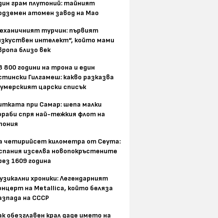
дин грам плутоний: тайният
одземен атомен завод на Мао
еханичният турчин: първият
изкуствен интелект“, който мами
вропа близо век
8 800 години на трона и един
стински Гилгамеш: какво разказва
умерският царски списък
итката при Самар: шепа малки
ораби спря най-тежкия флот на
пония
а четирийсет километра от Сеута:
спания изселва новопокръстените
рез 1609 година
узикални хроники: Легендарният
онцерт на Metallica, който беляза
азпада на СССР
ак обезглавен крал даде името на