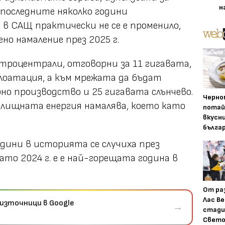
н
 последните няколко години
в САЩ практически не се е променило,
но намаление през 2025 г.
троцентрали, отговорни за 11 гигавата,
лоатация, а към мрежата да бъдат
но производство и 25 гигавата слънчево.
Черно
ъглищната енергия намалява, което като
потай
вкусн
бълга
дини в историята се случиха през
то 2024 г. е е най-горещата година в
От ра
Лас Ве
източници в Google
→
стади
Свето