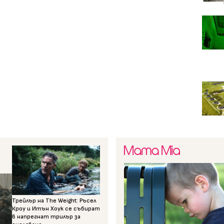
Трейлър на The Weight: Ръсел
Кроу и Итън Хоук се събират
в напрегнат трилър за