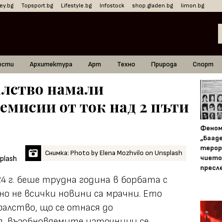
ey.bg
Topsport.bg
Lifestyle.bg
Infostock
shop.gladen.bg
limon.bg
ости
Архитектура
Арт
Техно
Природа
Спорт
алство намали
емисии от ток над 2 пъти
Фено
„Баад
терор
Снимка: Photo by Elena Mozhvilo on Unsplash
чието
пресл
24 г. беше трудна година в борбата с
но не всички новини са мрачни. Ето
алство, що се отнася до
я, възобновяемите източници се