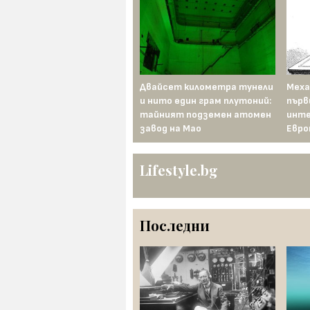
Ашока — завоевателят,
Двайсет километра тунели
Меха
който съжалява за
и нито един грам плутоний:
първ
победата си
тайният подземен атомен
инте
завод на Мао
Евро
Lifestyle.bg
Последни