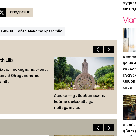
Чудна
Mr. Bri
СПОДЕЛЯНЕ
англия
обединеното кралство
Детск
да на
качес
Елис, последната жена,
съдър
ена в Обединеното
любоп
ство
хора
Ашока — завоевателят,
който съжалява за
победата си
И най
цвят з