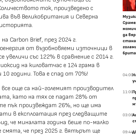
Количеството ток, произведено с
ива във Великобритания и Северна
Музика
Сраме
 историята.
момич
да вяр
а Carbon Brief, през 2024 г.
стана
голем
оенергия от възобновяеми източници в
брита
 увеличи със 122% в сравнение с 2014 г.
иоксид на киловатчас е 124 грама в
 10 години. Това е спад от 70%!
04:00
Н
у
 все още са най-големият производител
11:00
П
ата, като на тях се падат 28% от
п
м
е пък произвеждат 26%, но ще има
нати в експлоатация през следващите
03:00
А
с
вид, че миналата година беше по-малко
 смята, че през 2025 г. вятърът ще
09:44
Д