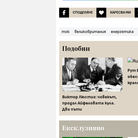
СПОДЕЛЯНЕ
ХАРЕСВА МИ
ток
великобритания
енергетика
Подобни
Рут 
обес
крал
Историята на ядрената
Виктор Люстиг: човекът,
енергетика – евтина и
продал Айфеловата кула.
мощна, но опасна
Два пъти
Ексклузивно