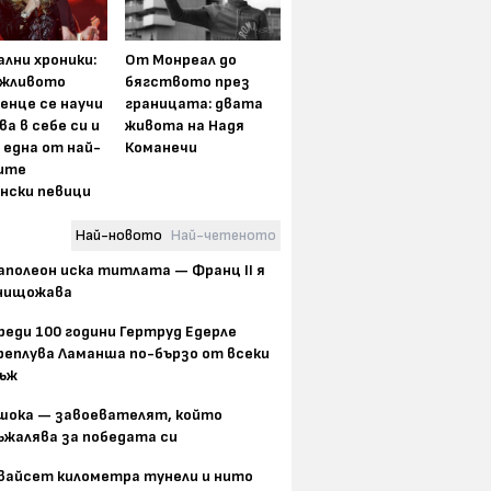
лни хроники:
От Монреал до
жливото
бягството през
енце се научи
границата: двата
ва в себе си и
живота на Надя
 една от най-
Команечи
ите
нски певици
Най-новото
Най-четеното
аполеон иска титлата — Франц II я
нищожава
реди 100 години Гертруд Едерле
реплува Ламанша по-бързо от всеки
ъж
шока — завоевателят, който
ъжалява за победата си
вайсет километра тунели и нито