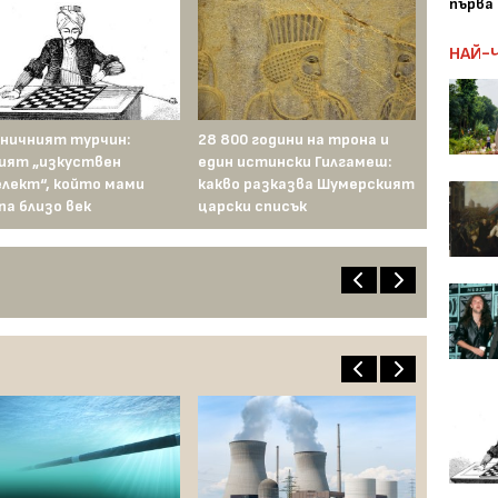
първа 
НАЙ-
ничният турчин:
28 800 години на трона и
ият „изкуствен
един истински Гилгамеш:
лект“, който мами
какво разказва Шумерският
па близо век
царски списък