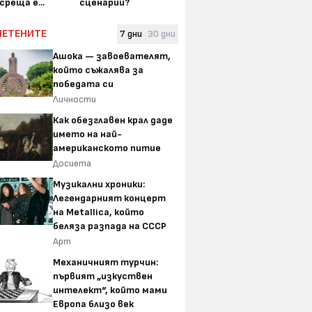
среща е...
сценарии?
ЧЕТЕНИТЕ
7 дни
30 дни
Ашока — завоевателят,
който съжалява за
победата си
Личности
Как обезглавен крал даде
името на най-
американското питие
Досиета
Музикални хроники:
Легендарният концерт
на Metallica, който
беляза разпада на СССР
Арт
Механичният турчин:
първият „изкуствен
интелект“, който мами
Европа близо век