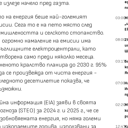
е
излезе начело пред газта.
п
то на енергия беше най-големият
03:00
М
„
сии. Сега то е на пето място след
Е
омишлеността и селското стопанство.
08:00
2
 огромно намаление на емисии има
и
въглищните електроцентрали, като
Ш
творена само преди няколко месеца.
03:17
Б
еното кралство планира до 2030 г. 95%
к
а се произвежда от чиста енергия -
Я
оследното десетилетие показва, че
07:00
Н
ъзможни.
И
п
йна информация (EIA) заяви в своята
02:20
М
оза (STEO) за 2024 г. и 2025 г., че се
к
р
зобновяемата енергия, но няма големи
 изкопаемите горива, използвани за
12:47
К