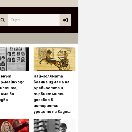
Search
менът
Най-голямата
ер-Майнхоф":
военна измама на
истите,
Древността и
 име ви
първият мирен
едва
договор в
историята:
уроците на Кадеш