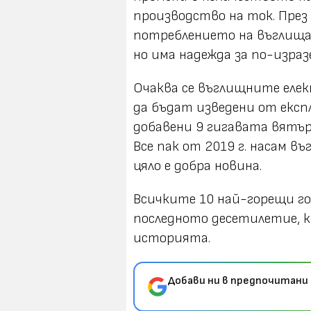
производство на ток. През
потреблението на въглища 
но има надежда за по-изразе
Очаква се въглищните елек
да бъдат изведени от експ
добавени 9 гигавата вятър
Все пак от 2019 г. насам в
цяло е добра новина.
Всичките 10 най-горещи го
последното десетилетие, ка
историята.
Добави ни в предпочитани 