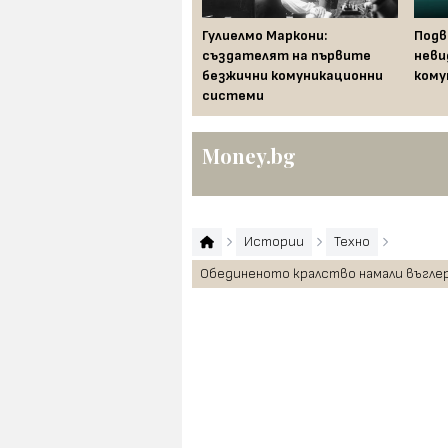
Отвъд хоризонта -
Гулиелмо Маркони:
Подв
големите постижения на
създателят на първите
неви
летенето с балони
безжични комуникационни
кому
системи
Money.bg
Истории
Техно
Обединеното кралство намали въглер