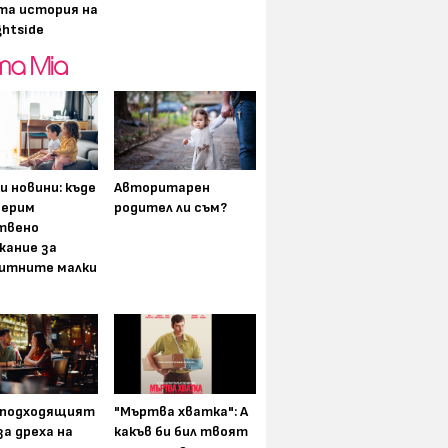
та история на
ghtside
и новини: къде
Авторитарен
мерим
родител ли съм?
твено
жание за
итните малки
-подходящият
"Мъртва хватка": А
а дреха на
какъв би бил твоят