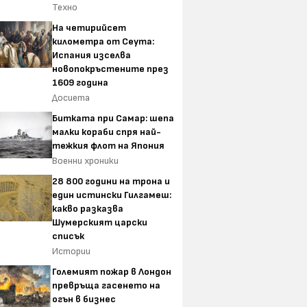
Техно
На четирийсет
километра от Сеута:
Испания изселва
новопокръстените през
1609 година
Досиета
Битката при Самар: шепа
малки кораби спря най-
тежкия флот на Япония
Военни хроники
28 800 години на трона и
един истински Гилгамеш:
какво разказва
Шумерският царски
списък
Истории
Големият пожар в Лондон
превръща гасенето на
огън в бизнес