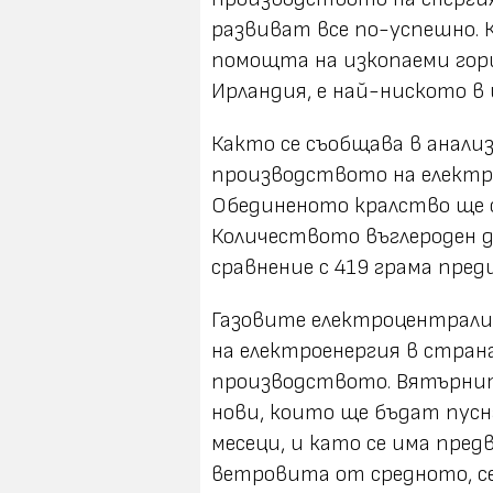
развиват все по-успешно. 
помощта на изкопаеми гор
Ирландия, е най-ниското в
Както се съобщава в анализ н
производството на електр
Обединеното кралство ще се
Количеството въглероден д
сравнение с 419 грама преди
Газовите електроцентрали
на електроенергия в стран
производството. Вятърнит
нови, които ще бъдат пус
месеци, и като се има пред
ветровита от средното, се