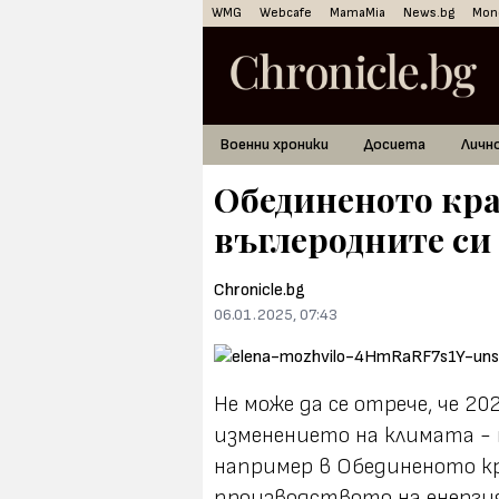
WMG
Webcafe
MamaMia
News.bg
Mon
Военни хроники
Досиета
Личн
Обединеното кр
въглеродните си 
Chronicle.bg
06.01.2025, 07:43
Не може да се отрече, че 20
изменението на климата - 
например в Обединеното кр
производството на енерги