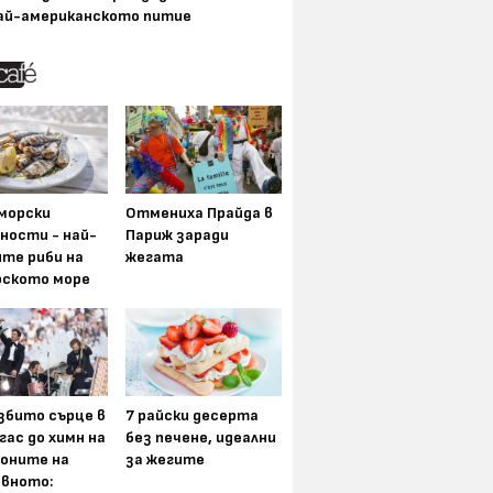
ай-американското питие
морски
Отмениха Прайда в
ности - най-
Париж заради
ите риби на
жегата
рското море
збито сърце в
7 райски десерта
гас до химн на
без печене, идеални
оните на
за жегите
вното: