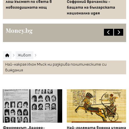
 за
лош късмет по света в
Софроний Врачански -
Ти
новогодишната нощ
бащата на българската
съ
национална идея
по
Money.bg
Живот
Най-накрая Илон Мъск ни разкрива политическите си
виждания
Феноменът „Баадер-
Най-голямата военна измама