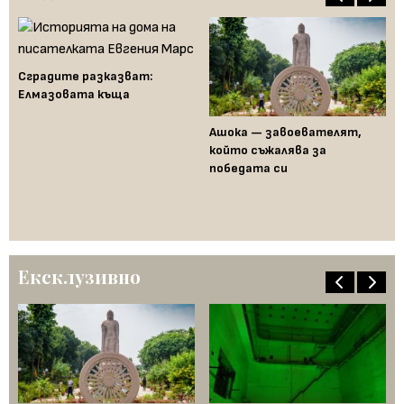
Сградите разказват:
Елмазовата къща
Ашока — завоевателят,
Ак
е
който съжалява за
но
и и
победата си
ри
Ексклузивно