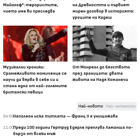
Майнхоф": терористите,
на Древността и първият
чието име ви преследва
мирен договор в историята:
уроците на Кадеш
Музикални хроники:
От Монреал до бягството
Срамежливото момиченце се
през границата: двата
научи да вярва в себе си и
живота на Надя Команечи
стана една от най-големите
британски певици
Най-новото
Най-четеното
04:00
Наполеон иска титлата — Франц II я унищожава
11:00
Преди 100 години Гертруд Едерле преплува Ламанша по-
бързо от всеки мъж