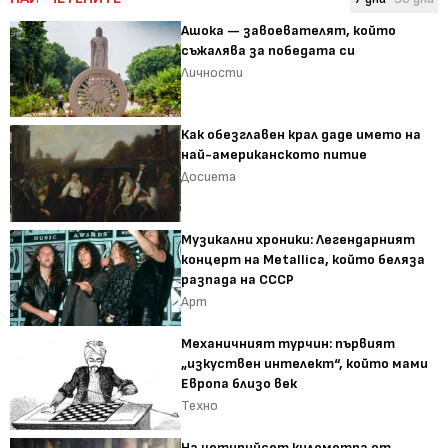
Ашока — завоевателят, който
съжалява за победата си
Личности
Как обезглавен крал даде името на
най-американското питие
Досиета
Музикални хроники: Легендарният
концерт на Metallica, който беляза
разпада на СССР
Арт
Механичният турчин: първият
„изкуствен интелект“, който мами
Европа близо век
Техно
На четирийсет километра от