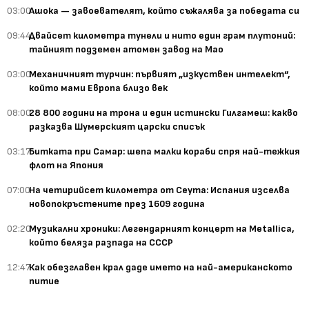
03:00
Ашока — завоевателят, който съжалява за победата си
09:44
Двайсет километра тунели и нито един грам плутоний:
тайният подземен атомен завод на Мао
03:00
Механичният турчин: първият „изкуствен интелект“,
който мами Европа близо век
08:00
28 800 години на трона и един истински Гилгамеш: какво
разказва Шумерският царски списък
03:17
Битката при Самар: шепа малки кораби спря най-тежкия
флот на Япония
07:00
На четирийсет километра от Сеута: Испания изселва
новопокръстените през 1609 година
02:20
Музикални хроники: Легендарният концерт на Metallica,
който беляза разпада на СССР
12:47
Как обезглавен крал даде името на най-американското
питие