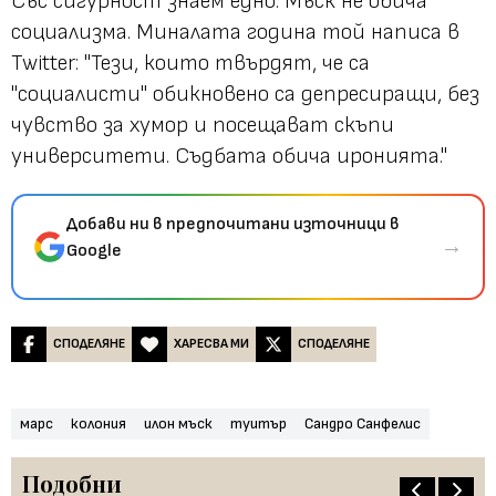
Със сигурност знаем едно: Мъск не обича
социализма. Миналата година той написа в
Twitter: "Тези, които твърдят, че са
"социалисти" обикновено са депресиращи, без
чувство за хумор и посещават скъпи
университети. Съдбата обича иронията."
Добави ни в предпочитани източници в
→
Google
СПОДЕЛЯНЕ
ХАРЕСВА МИ
СПОДЕЛЯНЕ
марс
колония
илон мъск
туитър
Сандро Санфелис
Подобни