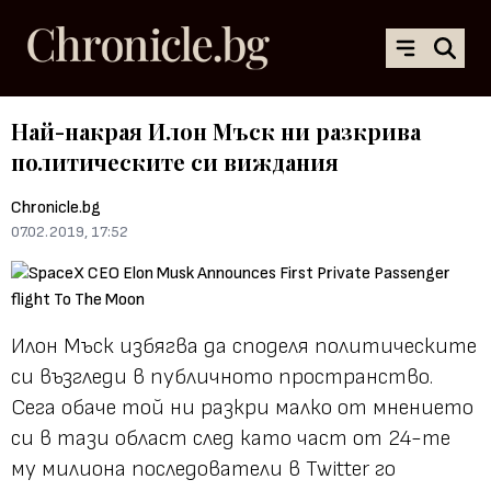
Най-накрая Илон Мъск ни разкрива
политическите си виждания
Chronicle.bg
07.02.2019, 17:52
Илон Мъск избягва да споделя политическите
си възгледи в публичното пространство.
Сега обаче той ни разкри малко от мнението
си в тази област след като част от 24-те
му милиона последователи в Twitter го