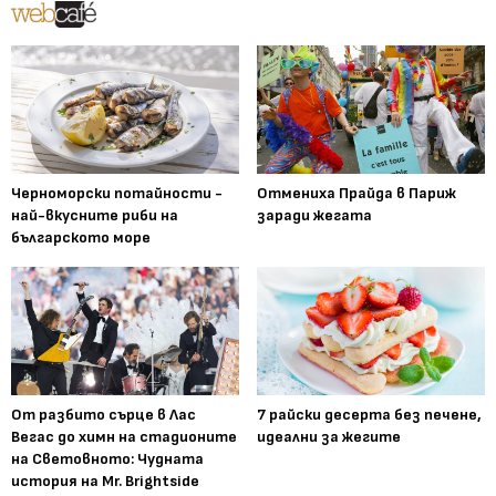
Черноморски потайности -
Отмениха Прайда в Париж
най-вкусните риби на
заради жегата
българското море
От разбито сърце в Лас
7 райски десерта без печене,
Вегас до химн на стадионите
идеални за жегите
на Световното: Чудната
история на Mr. Brightside