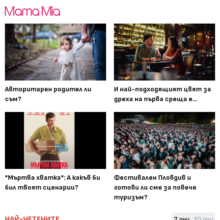
Авторитарен родител ли
И най-подходящият цвят за
съм?
дреха на първа среща е...
"Мъртва хватка": А какъв би
Фестивален Пловдив и
бил твоят сценарии?
готови ли сме за повече
туризъм?
НАЙ-ЧЕТЕНИТЕ
7 дни
30 дни