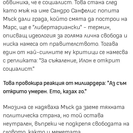
обвиниха, че е социалист. Това стана след
като мъж на име Сандро Санфелис попита
Мъск дали града, който смята да построи на
Марс, ще е "либертариански" - термин,
описващ идеология за голяма лична свобода и
ниска намеса от правителството. Тогава
един от най-силните му критици се намесва
с репликата: "За съжаление, Илон е открит
социалист."
Това провокира реакция от милиардера: "Аз съм
открито умерен. Ето, казах го."
Мнозина се надяваха Мъск да заеме тяхната
политическа страна, но той остава
неутрален, въпреки че подкрепя свободата на
словото, както и меметата.