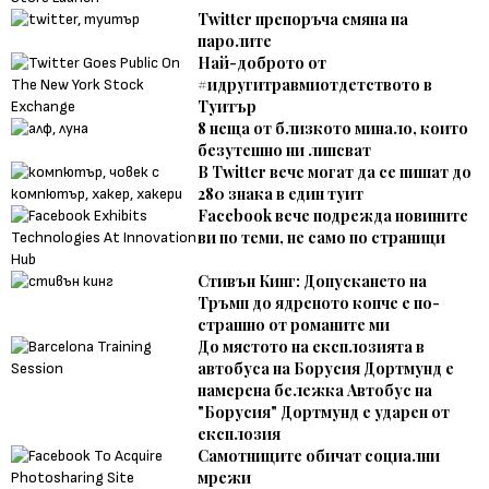
Twitter препоръча смяна на
паролите
Най-доброто от
#идругитравмиотдетството в
Туитър
8 неща от близкото минало, които
безутешно ни липсват
В Twitter вече могат да се пишат до
280 знака в един туит
Facebook вече подрежда новините
ви по теми, не само по страници
Стивън Кинг: Допускането на
Тръмп до ядреното копче е по-
страшно от романите ми
До мястото на експлозията в
автобуса на Борусия Дортмунд е
намерена бележка Автобус на
"Борусия" Дортмунд е ударен от
експлозия
Самотниците обичат социални
мрежи