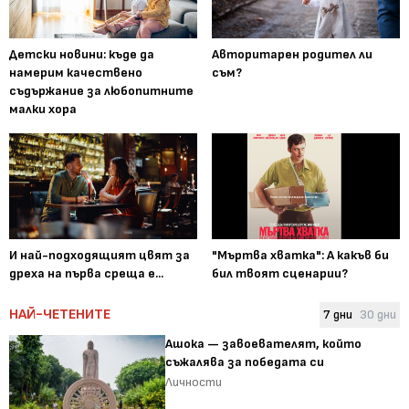
Детски новини: къде да
Авторитарен родител ли
намерим качествено
съм?
съдържание за любопитните
малки хора
И най-подходящият цвят за
"Мъртва хватка": А какъв би
дреха на първа среща е...
бил твоят сценарии?
НАЙ-ЧЕТЕНИТЕ
7 дни
30 дни
Ашока — завоевателят, който
съжалява за победата си
Личности