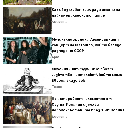
Как обезглавен крал даде името на
най-американското питие
Досиета
Музикални хроники: Легендарният
концерт на Metallica, който беляза
разпада на СССР
Арт
Механичният турчин: първият
„изкуствен интелект“, който мами
Европа близо век
Техно
На четирийсет километра от
Сеута: Испания изселва
новопокръстените през 1609 година
Досиета