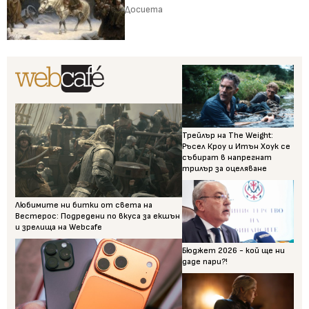
Досиета
Трейлър на The Weight:
Ръсел Кроу и Итън Хоук се
събират в напрегнат
трилър за оцеляване
Любимите ни битки от света на
Вестерос: Подредени по вкуса за екшън
и зрелища на Webcafe
Бюджет 2026 - кой ще ни
даде пари?!