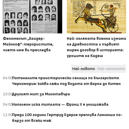
Феноменът „Баадер-
Най-голямата военна измама
Майнхоф": терористите,
на Древността и първият
чието име ви преследва
мирен договор в историята:
уроците на Кадеш
Най-новото
Най-четеното
04:00
Потъналите праисторически селища по българското
Черноморие: какво лежи под водата от Варна до Китен
10:00
Другият мит за Минотавъра
04:00
Наполеон иска титлата — Франц II я унищожава
11:00
Преди 100 години Гертруд Едерле преплува Ламанша по-
бързо от всеки мъж