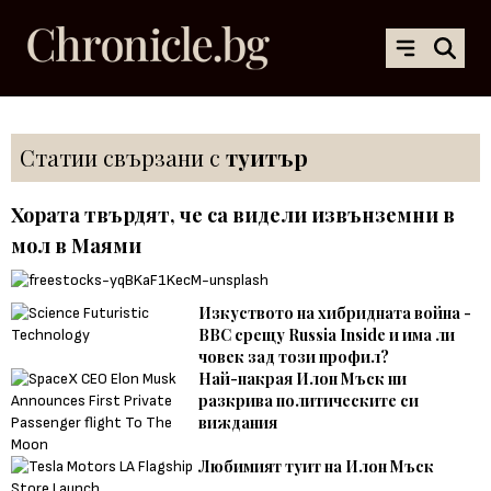
Статии свързани с
туитър
Хората твърдят, че са видели извънземни в
мол в Маями
Изкуството на хибридната война -
BBC срещу Russia Inside и има ли
човек зад този профил?
Най-накрая Илон Мъск ни
разкрива политическите си
виждания
Любимият туит на Илон Мъск