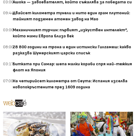
03:00
Ашока — завоевателят, който съжалява за победата си
09:44
Двайсет километра тунели и нито един грам плутоний:
тайният подземен атомен завод на Мао
03:00
Механичният турчин: първият „изкуствен интелект“,
който мами Европа близо век
08:00
28 800 години на трона и един истински Гилгамеш: какво
разказва Шумерският царски списък
03:17
Битката при Самар: шепа малки кораби спря най-тежкия
флот на Япония
07:00
На четирийсет километра от Сеута: Испания изселва
новопокръстените през 1609 година