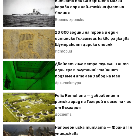
Битката при Самар: шепа малки
кораби спря най-тежкия флот на
Япония
Военни хроники
28 800 години на трона и един
истински Гилгамеш: какво разказва
Шумерският царски списък
Истории
Двайсет километра тунели и нито
един грам плутоний: тайният
подземен атомен завод на Мао
Архитектура
Felix Romuliana – забравеният
римски град на Галерий е само на час
от България
Досиета
Наполеон иска титлата — Франц II я
унищожава