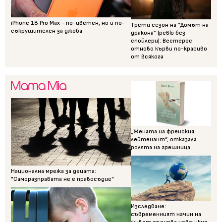
iPhone 18 Pro Max - по-цветен, но и по-
Трети сезон на “Домът на
съкрушителен за джоба
дракона” (ревю без
спойлери): Вестерос
отново кърви по-красиво
от всякога
„Жената на френския
лейтенант“, отказала
ролята на грешница
Национална мрежа за децата:
"Саморазправата не е правосъдие"
Изследване:
съвременният начин на