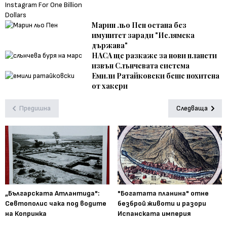
Марин льо Пен остана без
имунитет заради "Ислямска
държава"
НАСА ще разкаже за нови планети
извън Слънчевата система
Емили Ратайковски беше похитена
от хакери
Предишна
Следваща
„Българската Атлантида":
"Богатата планина" отне
Севтополис чака под водите
безброй животи и разори
на Копринка
Испанската империя