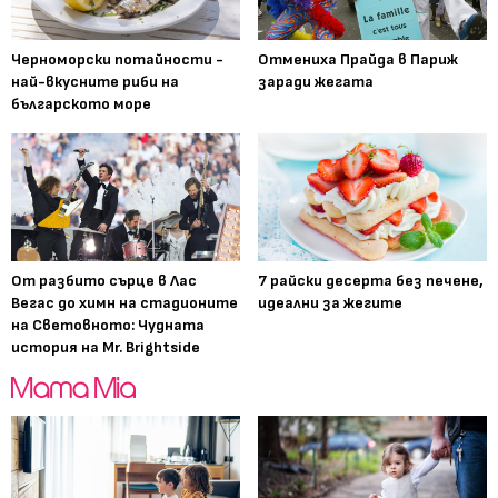
Черноморски потайности -
Отмениха Прайда в Париж
най-вкусните риби на
заради жегата
българското море
От разбито сърце в Лас
7 райски десерта без печене,
Вегас до химн на стадионите
идеални за жегите
на Световното: Чудната
история на Mr. Brightside