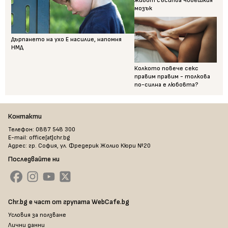
живот съсипва човешкия
мозък
Дърпането на ухо Е насилие, напомня
НМД
Колкото повече секс
правим правим - толкова
по-силна е любовта?
Контакти
Телефон: 0887 548 300
E-mail: office[at]chr.bg
Адрес: гр. София, ул. Фредерик Жолио Кюри №20
Последвайте ни
Chr.bg е част от групата WebCafe.bg
Условия за ползване
Лични данни