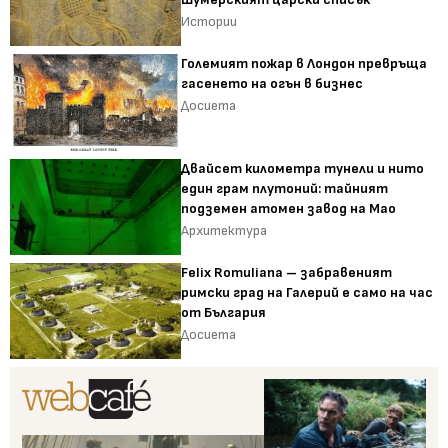
Истории
Големият пожар в Лондон превръща
гасенето на огън в бизнес
Досиета
Двайсет километра тунели и нито
един грам плутоний: тайният
подземен атомен завод на Мао
Архитектура
Felix Romuliana – забравеният
римски град на Галерий е само на час
от България
Досиета