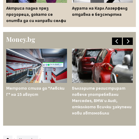
Актриса падна през
Аурата на Карл Лагерфелд
По
 и
прозореца, докато се
отдавна е безсмъртна
Ка
опитва да си направи селфи
Money.bg
Метрото стига до "Левски
Българите регистрират
Пр
Г" на 15 август
повече употребявани
съ
Mercedes, BMW и Audi,
ко
отколкото всички закупени
ко
нови автомобили
Те
пр