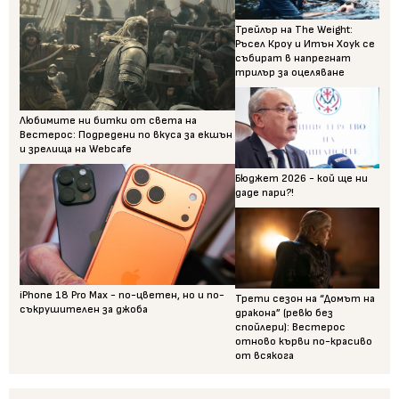
Трейлър на The Weight:
Ръсел Кроу и Итън Хоук се
събират в напрегнат
трилър за оцеляване
Любимите ни битки от света на
Вестерос: Подредени по вкуса за екшън
и зрелища на Webcafe
Бюджет 2026 - кой ще ни
даде пари?!
iPhone 18 Pro Max - по-цветен, но и по-
Трети сезон на “Домът на
съкрушителен за джоба
дракона” (ревю без
спойлери): Вестерос
отново кърви по-красиво
от всякога