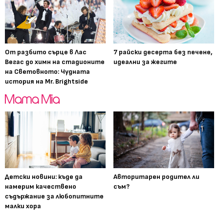
От разбито сърце в Лас
7 райски десерта без печене,
Вегас до химн на стадионите
идеални за жегите
на Световното: Чудната
история на Mr. Brightside
Детски новини: къде да
Авторитарен родител ли
намерим качествено
съм?
съдържание за любопитните
малки хора