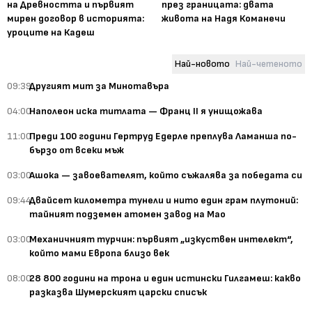
на Древността и първият
през границата: двата
мирен договор в историята:
живота на Надя Команечи
уроците на Кадеш
Най-новото
Най-четеното
09:39
Другият мит за Минотавъра
04:00
Наполеон иска титлата — Франц II я унищожава
11:00
Преди 100 години Гертруд Едерле преплува Ламанша по-
бързо от всеки мъж
03:00
Ашока — завоевателят, който съжалява за победата си
09:44
Двайсет километра тунели и нито един грам плутоний:
тайният подземен атомен завод на Мао
03:00
Механичният турчин: първият „изкуствен интелект“,
който мами Европа близо век
08:00
28 800 години на трона и един истински Гилгамеш: какво
разказва Шумерският царски списък