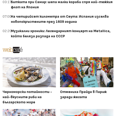
03:17
Битката при Самар: шепа малки кораби спря най-тежкия
флот на Япония
07:00
На четирийсет километра от Сеута: Испания изселва
новопокръстените през 1609 година
02:20
Музикални хроники: Легендарният концерт на Metallica,
който беляза разпада на СССР
Черноморски потайности -
Отмениха Прайда в Париж
най-вкусните риби на
заради жегата
българското море