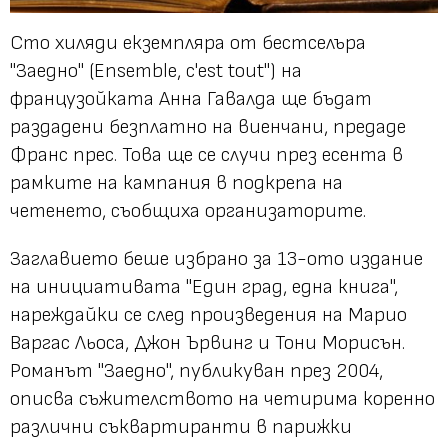
Сто хиляди екземпляра от бестселъра
"Заедно" (Ensemble, c'est tout") на
французойката Анна Гавалда ще бъдат
раздадени безплатно на виенчани, предаде
Франс прес. Това ще се случи през есента в
рамките на кампания в подкрепа на
четенето, съобщиха организаторите.
Заглавието беше избрано за 13-ото издание
на инициативата "Един град, една книга",
нареждайки се след произведения на Марио
Варгас Льоса, Джон Ървинг и Тони Морисън.
Романът "Заедно", публикуван през 2004,
описва съжителството на четирима коренно
различни съквартиранти в парижки