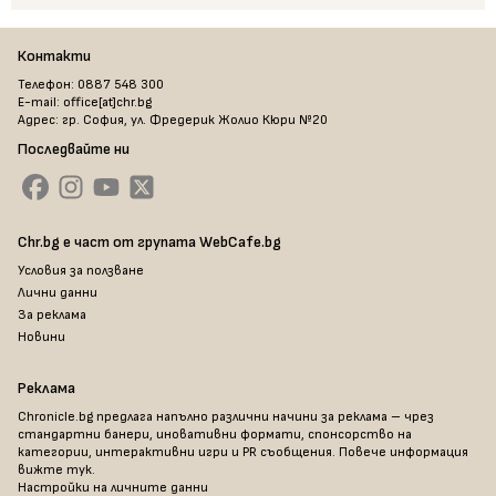
Контакти
Телефон: 0887 548 300
E-mail: office[at]chr.bg
Адрес: гр. София, ул. Фредерик Жолио Кюри №20
Последвайте ни
Chr.bg е част от групата WebCafe.bg
Условия за ползване
Лични данни
За реклама
Новини
Реклама
Chronicle.bg предлага напълно различни начини за реклама – чрез
стандартни банери, иновативни формати, спонсорство на
категории, интерактивни игри и PR съобщения. Повече информация
вижте тук
.
Настройки на личните данни