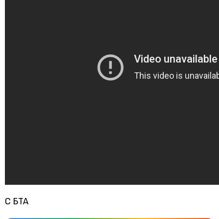
С БТА