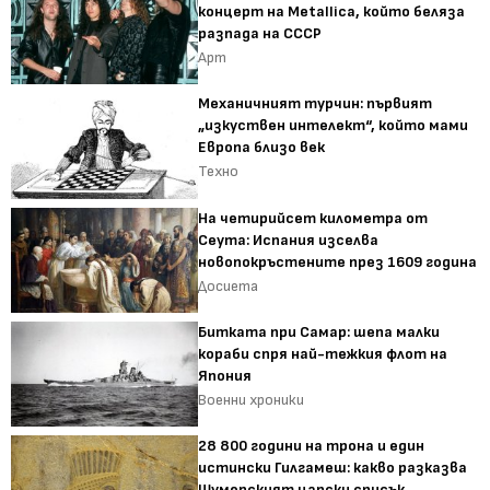
концерт на Metallica, който беляза
разпада на СССР
Арт
Механичният турчин: първият
„изкуствен интелект“, който мами
Европа близо век
Техно
На четирийсет километра от
Сеута: Испания изселва
новопокръстените през 1609 година
Досиета
Битката при Самар: шепа малки
кораби спря най-тежкия флот на
Япония
Военни хроники
28 800 години на трона и един
истински Гилгамеш: какво разказва
Шумерският царски списък