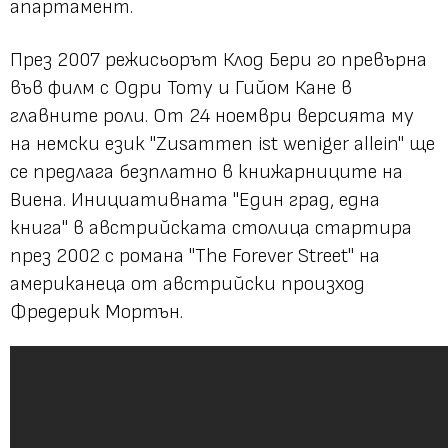
апартамент.
През 2007 режисьорът Клод Бери го превърна
във филм с Одри Тоту и Гийом Кане в
главните роли. От 24 ноември версията му
на немски език "Zusammen ist weniger allein" ще
се предлага безплатно в книжарниците на
Виена. Инициативната "Един град, една
книга" в австрийската столица стартира
през 2002 с романа "The Forever Street" на
американеца от австрийски произход
Фредерик Мортън.