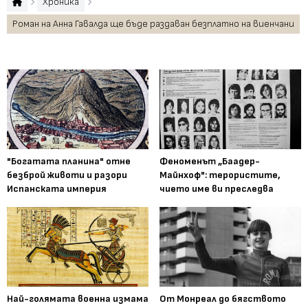
Хроника
Роман на Анна Гавалда ще бъде раздаван безплатно на виенчани
"Богатата планина" отне
Феноменът „Баадер-
безброй животи и разори
Майнхоф": терористите,
Испанската империя
чието име ви преследва
Най-голямата военна измама
От Монреал до бягството