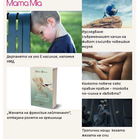
Изследване:
съвременният начин на
живот съсипва човешкия
мозък
Дърпането на ухо Е насилие, напомня
НМД
Колкото повече секс
правим правим - толкова
по-силна е любовта?
„Жената на френския лейтенант“,
отказала ролята на грешница
Тропични нощи: когато
жегата не спи