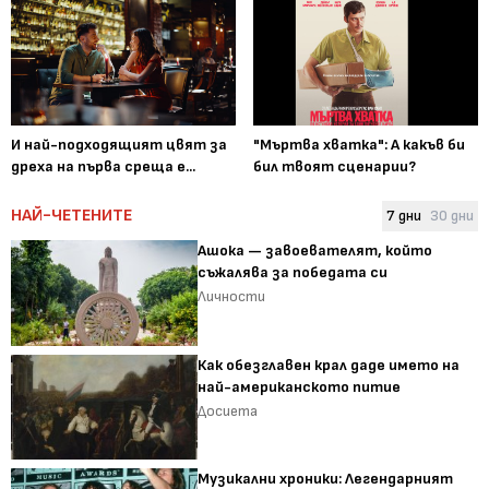
И най-подходящият цвят за
"Мъртва хватка": А какъв би
дреха на първа среща е...
бил твоят сценарии?
НАЙ-ЧЕТЕНИТЕ
7 дни
30 дни
Ашока — завоевателят, който
съжалява за победата си
Личности
Как обезглавен крал даде името на
най-американското питие
Досиета
Музикални хроники: Легендарният