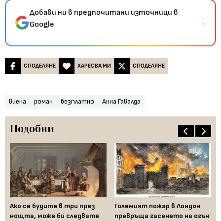
Добави ни в предпочитани източници в
→
Google
СПОДЕЛЯНЕ
ХАРЕСВА МИ
СПОДЕЛЯНЕ
виена
роман
безплатно
Анна Гавалда
Подобни
Ако се будите в три през
Големият пожар в Лондон
Ер
ени
нощта, може би следвате
превръща гасенето на огън
пе