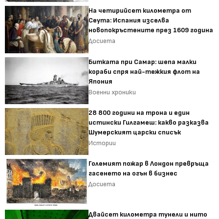
На четирийсет километра от
Сеута: Испания изселва
новопокръстените през 1609 година
Досиета
Битката при Самар: шепа малки
кораби спря най-тежкия флот на
Япония
Военни хроники
28 800 години на трона и един
истински Гилгамеш: какво разказва
Шумерският царски списък
Истории
Големият пожар в Лондон превръща
гасенето на огън в бизнес
Досиета
Двайсет километра тунели и нито