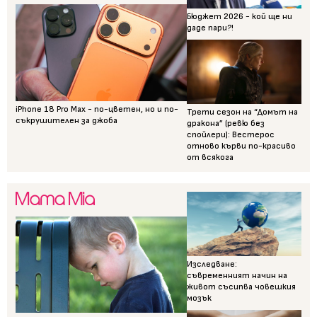
Бюджет 2026 - кой ще ни
даде пари?!
iPhone 18 Pro Max - по-цветен, но и по-
Трети сезон на “Домът на
съкрушителен за джоба
дракона” (ревю без
спойлери): Вестерос
отново кърви по-красиво
от всякога
Изследване:
съвременният начин на
живот съсипва човешкия
мозък