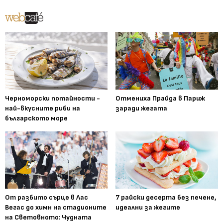
Черноморски потайности -
Отмениха Прайда в Париж
най-вкусните риби на
заради жегата
българското море
От разбито сърце в Лас
7 райски десерта без печене,
Вегас до химн на стадионите
идеални за жегите
на Световното: Чудната