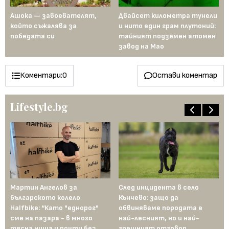
д
Ашока — завоевателят,
Двайсет километра тунели
Ме
а
който съжалява за
и нито един грам плутоний:
пъ
победата си
тайният подземен атомен
ин
завод на Мао
Ев
Коментари:
0
Остави коментар
Lifestyle.bg
Мартин Ангелов за
След инцидента в село
Gu
българското колело
Кънчево: защо да
Ка
Halfbike: “Като "еднорог"
обвиняваме породата е
"Н
сме на пазара - в много
най-лесният, но и най-
за
тясна ниша и почти без
грешният отговор