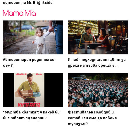
история на Mr. Brightside
Авторитарен родител ли
И най-подходящият цвят за
съм?
дреха на първа среща е...
"Мъртва хватка": А какъв би
Фестивален Пловдив и
бил твоят сценарии?
готови ли сме за повече
туризъм?