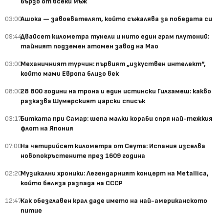
бързо от всеки мъж
03:00
Ашока — завоевателят, който съжалява за победата си
09:44
Двайсет километра тунели и нито един грам плутоний:
тайният подземен атомен завод на Мао
03:00
Механичният турчин: първият „изкуствен интелект“,
който мами Европа близо век
08:00
28 800 години на трона и един истински Гилгамеш: какво
разказва Шумерският царски списък
03:17
Битката при Самар: шепа малки кораби спря най-тежкия
флот на Япония
07:00
На четирийсет километра от Сеута: Испания изселва
новопокръстените през 1609 година
02:20
Музикални хроники: Легендарният концерт на Metallica,
който беляза разпада на СССР
12:47
Как обезглавен крал даде името на най-американското
питие