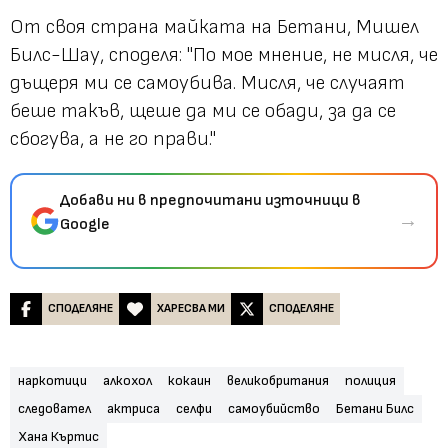
От своя страна майката на Бетани, Мишел
Билс-Шау, споделя: "По мое мнение, не мисля, че
дъщеря ми се самоубива. Мисля, че случаят
беше такъв, щеше да ми се обади, за да се
сбогува, а не го прави."
Добави ни в предпочитани източници в
→
Google
СПОДЕЛЯНЕ
ХАРЕСВА МИ
СПОДЕЛЯНЕ
наркотици
алкохол
кокаин
великобритания
полиция
следовател
актриса
селфи
самоубийство
Бетани Билс
Хана Къртис