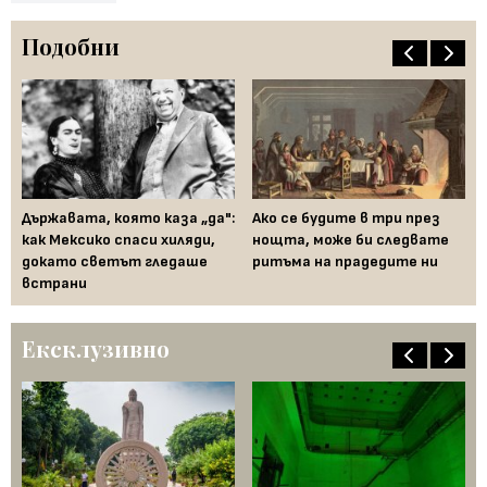
Подобни
я
Държавата, която каза „да":
Ако се будите в три през
За
как Мексико спаси хиляди,
нощта, може би следвате
от
докато светът гледаше
ритъма на прадедите ни
го
встрани
Ексклузивно