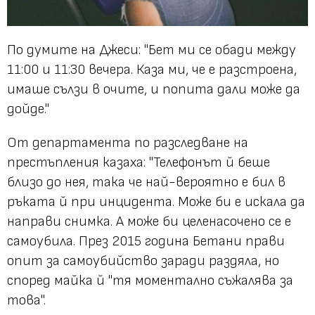
По думите на Джеси: "Бет ми се обади между
11:00 и 11:30 вечера. Каза ми, че е разстроена,
имаше сълзи в очите, и попита дали може да
дойде."
От департамента по разследване на
престъпления казаха: "Телефонът й беше
близо до нея, така че най-вероятно е бил в
ръката й при инцидента. Може би е искала да
направи снимка. А може би целенасочено се е
самоубила. През 2015 година Бетани прави
опит за самоубийство заради раздяла, но
според майка й "тя моментално съжалява за
това".