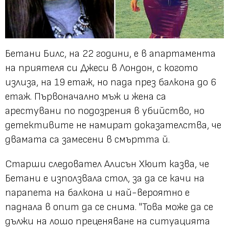
Бетани Билс, на 22 години, е в апартамента
на приятеля си Джеси в Лондон, с когото
излиза, на 19 етаж, но пада през балкона до 6
етаж. Първоначално мъж и жена са
арестувани по подозрения в убийство, но
детективите не намират доказателства, че
двамата са замесени в смъртта й.
Старши следовател Алисън Хюит казва, че
Бетани е използвала стол, за да се качи на
парапета на балкона и най-вероятно е
паднала в опит да се снима. "Това може да се
дължи на лошо преценяване на ситуацията