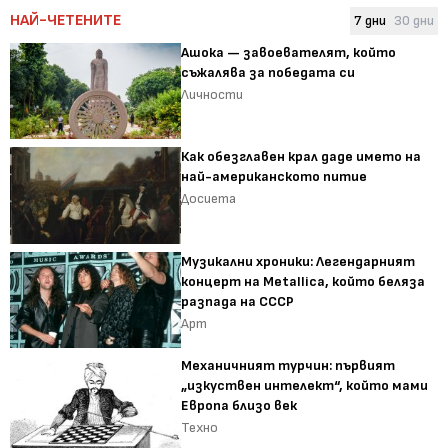
НАЙ-ЧЕТЕНИТЕ
7 дни
30 дни
Ашока — завоевателят, който
съжалява за победата си
Личности
Как обезглавен крал даде името на
най-американското питие
Досиета
Музикални хроники: Легендарният
концерт на Metallica, който беляза
разпада на СССР
Арт
Механичният турчин: първият
„изкуствен интелект“, който мами
Европа близо век
Техно