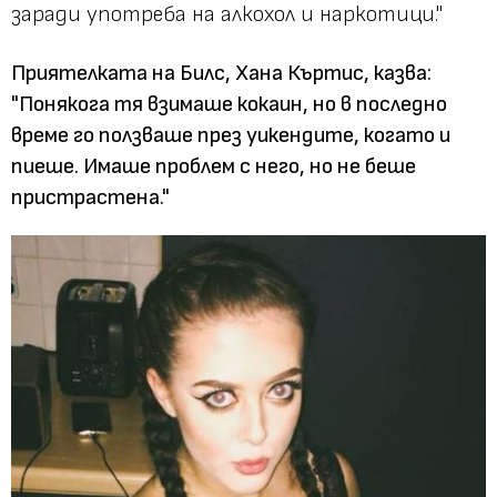
заради употреба на алкохол и наркотици."
Приятелката на Билс, Хана Къртис, казва:
"Понякога тя взимаше кокаин, но в последно
време го ползваше през уикендите, когато и
пиеше. Имаше проблем с него, но не беше
пристрастена."