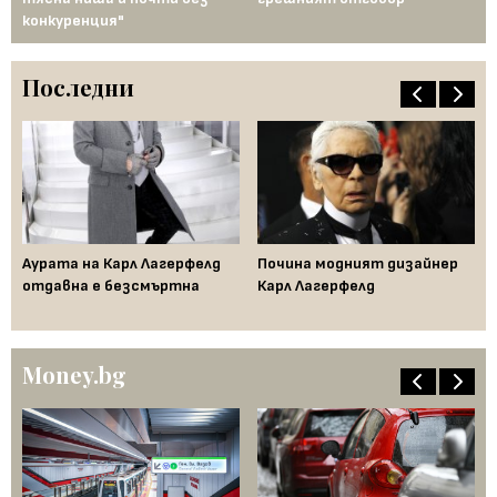
конкуренция"
Последни
Аурата на Карл Лагерфелд
Почина модният дизайнер
От
 и
отдавна е безсмъртна
Карл Лагерфелд
по
Da
Money.bg