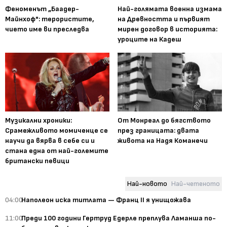
Феноменът „Баадер-
Най-голямата военна измама
Майнхоф": терористите,
на Древността и първият
чието име ви преследва
мирен договор в историята:
уроците на Кадеш
Музикални хроники:
От Монреал до бягството
Срамежливото момиченце се
през границата: двата
научи да вярва в себе си и
живота на Надя Команечи
стана една от най-големите
британски певици
Най-новото
Най-четеното
04:00
Наполеон иска титлата — Франц II я унищожава
11:00
Преди 100 години Гертруд Едерле преплува Ламанша по-