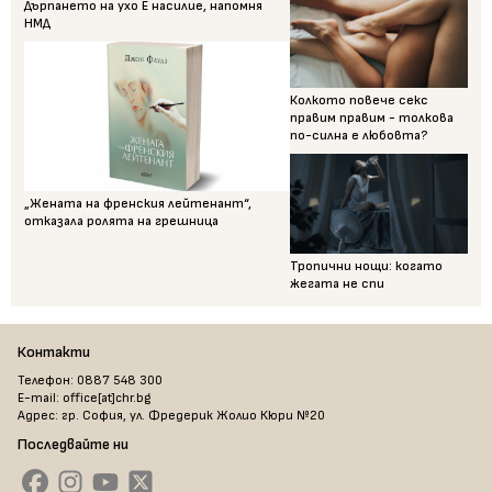
Дърпането на ухо Е насилие, напомня
НМД
Колкото повече секс
правим правим - толкова
по-силна е любовта?
„Жената на френския лейтенант“,
отказала ролята на грешница
Тропични нощи: когато
жегата не спи
Контакти
Телефон: 0887 548 300
E-mail: office[at]chr.bg
Адрес: гр. София, ул. Фредерик Жолио Кюри №20
Последвайте ни