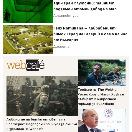
един грам плутоний: тайният
подземен атомен завод на Мао
Архитектура
Felix Romuliana – забравеният
римски град на Галерий е само на час
от България
Досиета
Трейлър на The Weight:
Ръсел Кроу и Итън Хоук се
събират в напрегнат
трилър за оцеляване
Любимите ни битки от света на
Вестерос: Подредени по вкуса за екшън
и зрелища на Webcafe