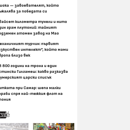
шока — завоевателят, който
ъжалява за победата си
вайсет километра тунели и нито
дин грам плутоний: тайният
одземен атомен завод на Мао
еханичният турчин: първият
изкуствен интелект“, който мами
вропа близо век
8 800 години на трона и един
стински Гилгамеш: какво разказва
умерският царски списък
итката при Самар: шепа малки
ораби спря най-тежкия флот на
пония