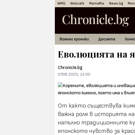
WMG
Webcafe
MamaMia
News.bg
Mon
Военни хроники
Досиета
Личн
Еволюцията на 
Chronicle.bg
07.08.2025, 14:00
От както съществува кимо
важна роля в историята на 
напълно традиционните ку
японското чувство за крас