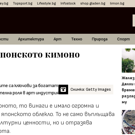
ey.bg
Topsport.bg
Lifestyle.bg
Infostock
shop.gladen.bg
limon.bg
ости
Архитектура
Арт
Техно
Природа
Спорт
японското кимоно
Желез
Делхи
Снимка: Getty Images
време
разга
му
ното, то винаги е имало огромна и
японското облекло. То не само въплъщава
лтурни ценности, но и отразява
ота.