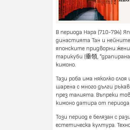
В периода Нара (710-794) 
династията Тан и нейните 
японските придворни жени 
тарикуби (垂領, "драпирана-
кимоно.
Тази роба има няколко слоя
шарена с много дълги ръкави
през талията. Въпреки то
кимоно датира от периода Х
Този период е белязан с ра
естетическа култура. Тех