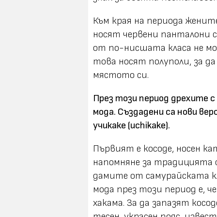
Към края на периода женит
носят червени панталони с
от по-нисшата класа не мо
това носят полуполи, за да
мястото си.
През този период дрехите с
мода. Създадени са нови верс
учикаке (uchikake).
Първият е косоде, носен ка
напомняне за традицията с
дамите от самурайската к
мода през този период е, 
хакама. За да запазят кос
тесен, украсен пояс, извест