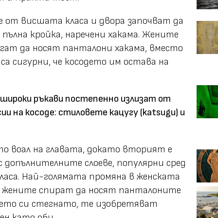
е от висшата класа и двора започват да
 пълна кройка, наречени хакама. Жените
гат да носят панталони хакама, вместо
 са сигурни, че косодето им остава на
 широки ръкави постепенно излизат от
ии на косоде: стиловете кацугу (katsugu) и
то воал на главата, докато вторият е
 допълнителните слоеве, популярни сред
ласа. Най-голямата промяна в женската
че жените спират да носят панталоните
одето си стегнато, те изобретяват
ен като оби.