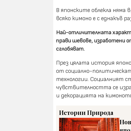
В японските облекла няма 
всяко кимоно е с еднакъв ра
Най-отличителната характер
прави шевове, изработени от
сглобяват.
През цялата история японс
от социално-политическат
технологии. Социалният с
чувствителността се изра
и декорацията на кимоното
Истории
Природа
Нов
япо