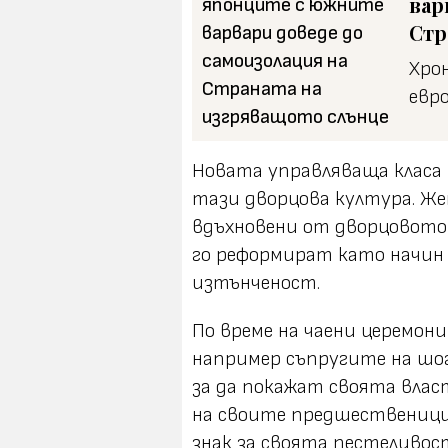
вар
Стр
Хро
евро
Новата управляваща класа 
тази дворцова култура. Же
вдъхновени от дворцовото 
го реформират като начин 
изтънченост.
По време на чаени церемон
например съпругите на шогу
за да покажат своята влас
на своите предшественици,
знак за своята пестеливос