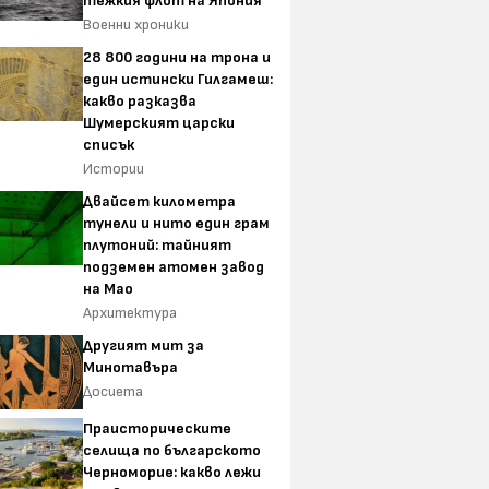
тежкия флот на Япония
Военни хроники
28 800 години на трона и
един истински Гилгамеш:
какво разказва
Шумерският царски
списък
Истории
Двайсет километра
тунели и нито един грам
плутоний: тайният
подземен атомен завод
на Мао
Архитектура
Другият мит за
Минотавъра
Досиета
Праисторическите
селища по българското
Черноморие: какво лежи