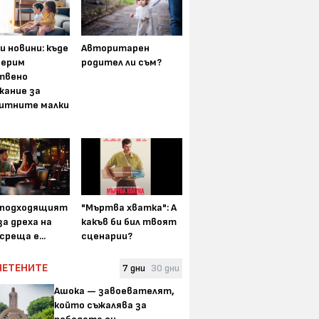
и новини: къде
Авторитарен
мерим
родител ли съм?
твено
жание за
итните малки
-подходящият
"Мъртва хватка": А
а дреха на
какъв би бил твоят
среща е...
сценарии?
ЧЕТЕНИТЕ
7 дни
30 дни
Ашока — завоевателят,
който съжалява за