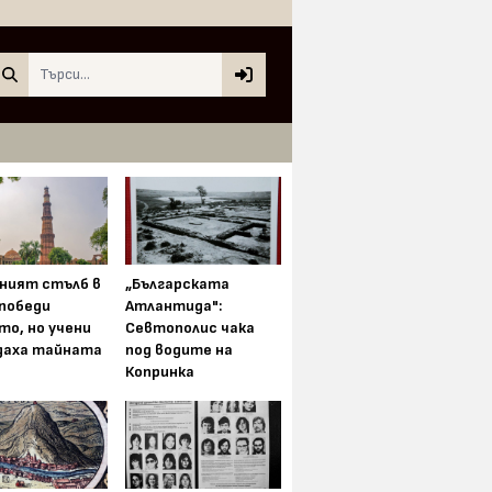
Search
ният стълб в
„Българската
 победи
Атлантида":
то, но учени
Севтополис чака
даха тайната
под водите на
Копринка