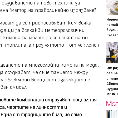
 създаването на нова техника за
ена "метод на праволинейно изрязване".
Черно
огат да се приспособяват към всяка
потай
одящи за всякакви метеорологични
вкусн
бълга
д кимоната могат да се носят на по-
ят топлина, а през лятото - от лек ленен
лагането на многослойни кимона на мода,
От ра
а осъзнават, че съчетанието между
Лас Ве
стади
у облеклото всъщност изглеждат не
Свето
бен смисъл.
Чудна
Mr. Bri
овите комбинации отразяват социалния
са, чертите на личността и
Една от традициите била, че само