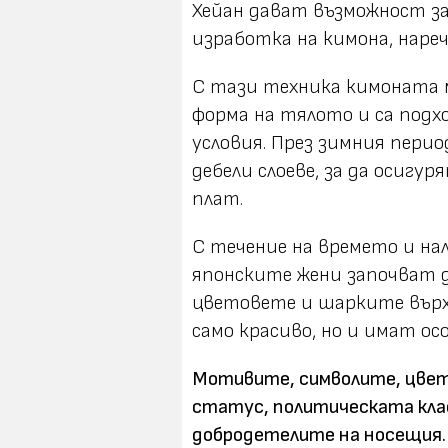
Хейан дават възможност за
изработка на кимона, нареч
С тази техника кимоната м
форма на тялото и са подх
условия. През зимния перио
дебели слоеве, за да осигур
плат.
С течение на времето и на
японските жени започват д
цветовете и шарките върх
само красиво, но и имат осо
Мотивите, символите, цвет
статус, политическата кла
добродетелите на носещия. 