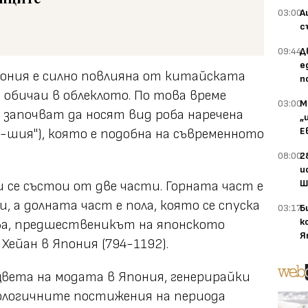
03:00
А
с
09:44
Д
е
Япония е силно повлияна от китайската
п
обичаи в облеклото. По това време
03:00
М
започват да носят вид роба наречена
„
Е
шия"), която е подобна на съвременното
08:00
2
и
Ш
 и се състои от две части. Горната част е
, а долната част е пола, която се спуска
03:17
Б
к
ва, предшественикът на японското
Я
ейан в Япония (794-1192).
зцвета на модата в Япония, генерирайки
нологичните постижения на периода