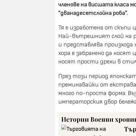
членове на висшата класа мо
"дванадесетслойна роба".
Тя е изработена от скъпи 
Най-вътрешният слой на ро
и представлява произхода 
хора е забранено да носят 
носят прости дрехи в стил
През този период японскат
преминавайки от екстрава
много по-проста форма. Въ
императорския двор бележа
Истории
Военни хрони
Тър