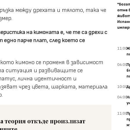
"Бога
връзка между дрехата и тялото, така че
отне 
живот
змер.
Испан
импер
истика на кимоната е, че те са дрехи с
 едно парче плат, след което се
11:00
Ж
п
кото кимоно се променя в зависимост
04:00
П
а ситуация и развиващите се
б
п
татус, лична идентичност и
зяват чрез цвета, шарката, материала
10:00
Д
.
04:00
Н
у
11:00
П
п
а теория откъде произлизат
м
нците