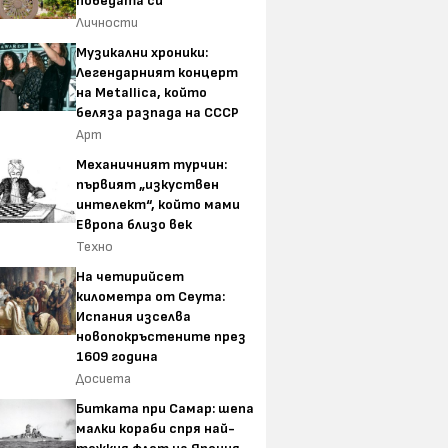
победата си
Личности
Музикални хроники:
Легендарният концерт
на Metallica, който
беляза разпада на СССР
Арт
Механичният турчин:
първият „изкуствен
интелект“, който мами
Европа близо век
Техно
На четирийсет
километра от Сеута:
Испания изселва
новопокръстените през
1609 година
Досиета
Битката при Самар: шепа
малки кораби спря най-