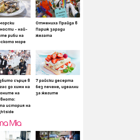
морски
Отмениха Прайда в
ности - най-
Париж заради
ите риби на
жегата
рското море
збито сърце в
7 райски десерта
гас до химн на
без печене, идеални
оните на
за жегите
вното:
та история на
ghtside