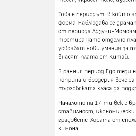
Това е периодът, в който 
форма. Наблюдава се драма
от периода Адзучи-Момояма
третира като отделно пл
усвояват нови умения за тък
внасят плата от Китай.
В ранния период Едо тези 
коприна и бродерия вече са
търговската класа да подх
Началото на 17-ти век е в
стабилност, икономически
градовете. Хората от епох
кимона.