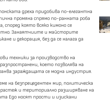
японската дреха придобива по-елегантна
тична промяна спрямо по-ранната роба
, според която всяко кимоно се
атно. Занаятчиите и майсторите
ане и декорация, без да се налага да
нови техники за производство на
 разпространени, което позволява на
ранва зараждащата се модна индустрия.
реме на безпрецедентен мир, политическа
 растеж и териториално разширяване на
ата Едо носят прости и изискани