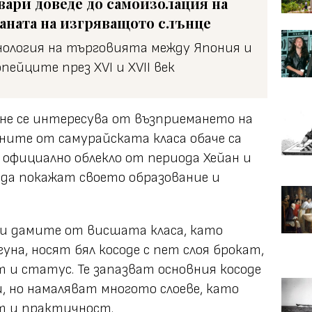
вари доведе до самоизолация на
аната на изгряващото слънце
нология на търговията между Япония и
пейците през XVI и XVII век
не се интересува от възприемането на
ните от самурайската класа обаче са
официално облекло от периода Хейан и
да покажат своето образование и
ии дамите от висшата класа, като
на, носят бял косоде с пет слоя брокат,
т и статус. Те запазват основния косоде
 но намаляват многото слоеве, като
т и практичност.