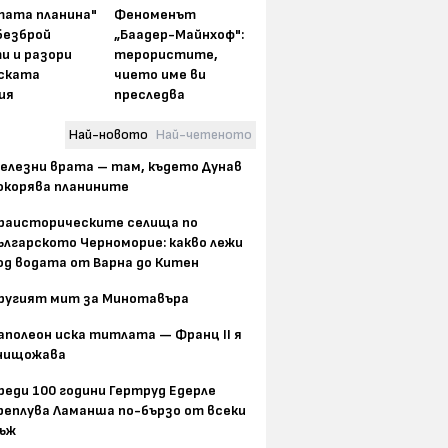
тата планина"
Феноменът
безброй
„Баадер-Майнхоф":
и и разори
терористите,
ската
чието име ви
ия
преследва
Най-новото
Най-четеното
елезни врата – там, където Дунав
окорява планините
раисторическите селища по
ългарското Черноморие: какво лежи
од водата от Варна до Китен
ругият мит за Минотавъра
аполеон иска титлата — Франц II я
нищожава
реди 100 години Гертруд Едерле
реплува Ламанша по-бързо от всеки
ъж