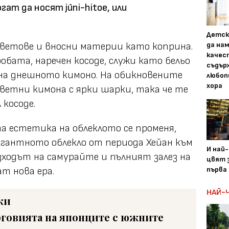
гат да носят jūni-hitoe, или
Детск
цветове и вносни материи като коприна.
да на
качес
бата, наречен косоде, служи като бельо
съдър
на днешното кимоно. На обикновените
любоп
хора
цветни кимона с ярки шарки, така че те
 косоде.
а естетика на облеклото се променя,
гантното облекло от периода Хейан към
И най
зходът на самурайте и пълният залез на
цвят з
т нова ера.
първа 
НАЙ-
ки
говията на японците с южните