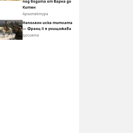
под водата от Варна до
Китен
Архитектура
Наполеон иска титлата
— Франц II я унищожава
Досиета