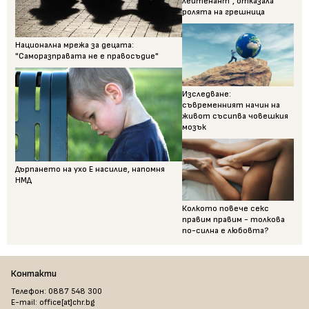
лейтенант“, отказала
ролята на грешница
Национална мрежа за децата:
"Саморазправата не е правосъдие"
Изследване:
съвременният начин на
живот съсипва човешкия
мозък
Дърпането на ухо Е насилие, напомня
НМД
Колкото повече секс
правим правим - толкова
по-силна е любовта?
Контакти
Телефон: 0887 548 300
E-mail: office[at]chr.bg