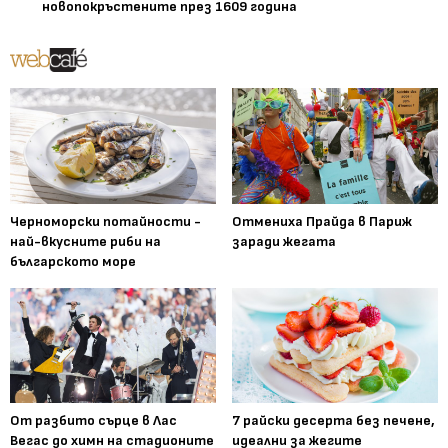
новопокръстените през 1609 година
Черноморски потайности -
Отмениха Прайда в Париж
най-вкусните риби на
заради жегата
българското море
От разбито сърце в Лас
7 райски десерта без печене,
Вегас до химн на стадионите
идеални за жегите