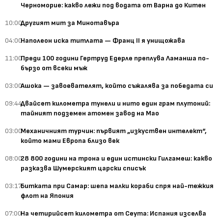
Черноморие: какво лежи под водата от Варна до Китен
10:00
Другият мит за Минотавъра
04:00
Наполеон иска титлата — Франц II я унищожава
11:00
Преди 100 години Гертруд Едерле преплува Ламанша по-
бързо от всеки мъж
03:00
Ашока — завоевателят, който съжалява за победата си
09:44
Двайсет километра тунели и нито един грам плутоний:
тайният подземен атомен завод на Мао
03:00
Механичният турчин: първият „изкуствен интелект“,
който мами Европа близо век
08:00
28 800 години на трона и един истински Гилгамеш: какво
разказва Шумерският царски списък
03:17
Битката при Самар: шепа малки кораби спря най-тежкия
флот на Япония
07:00
На четирийсет километра от Сеута: Испания изселва