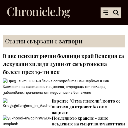
Статии свързани с
затвори
В две психиатрични болници край Венеция са
лекувани хиляди души от смъртоносна
болест през 19-ти век
Евреите "Отмъстители", които се
опитаха да отровят 60 000
нацисти
Последното хранене - защо
осъдените на смърт получават тази