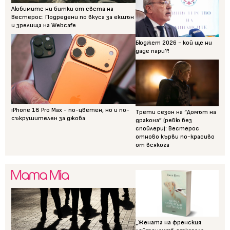
Любимите ни битки от света на
Вестерос: Подредени по вкуса за екшън
и зрелища на Webcafe
Бюджет 2026 - кой ще ни
даде пари?!
iPhone 18 Pro Max - по-цветен, но и по-
Трети сезон на “Домът на
съкрушителен за джоба
дракона” (ревю без
спойлери): Вестерос
отново кърви по-красиво
от всякога
„Жената на френския