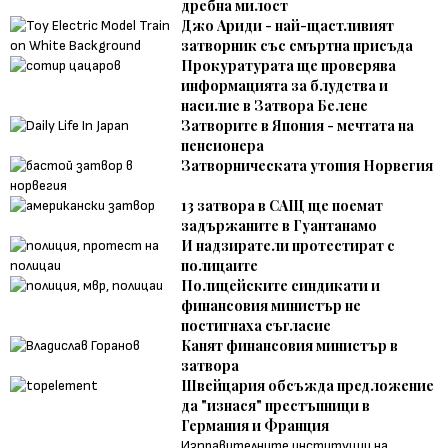
дребна милост
Джо Ариди - най-щастливият
затворник със смъртна присъда
Прокуратурата ще проверява
информацията за блудства и
насилие в Затвора Белене
Затворите в Япония - мечтата на
пенсионера
Затворническата утопия Норвегия
13 затвора в САЩ ще поемат
задържаните в Гуантанамо
И надзиратели протестират с
полицаите
Полицейските синдикати и
финансовия министър не
постигнаха съгласие
Канят финансовия министър в
затвора
Швейцария обсъжда предложение
да "изнася" престъпници в
Германия и Франция
Изправителните институции на