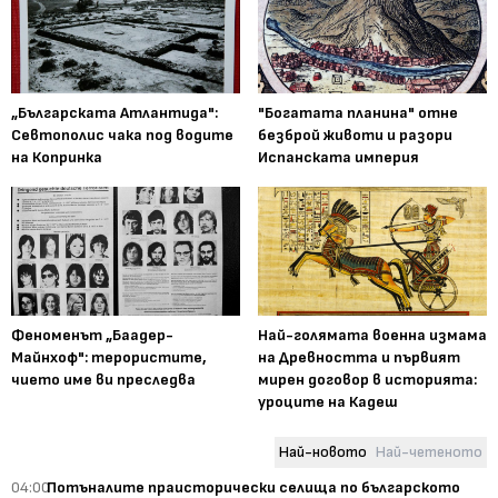
„Българската Атлантида":
"Богатата планина" отне
Севтополис чака под водите
безброй животи и разори
на Копринка
Испанската империя
Феноменът „Баадер-
Най-голямата военна измама
Майнхоф": терористите,
на Древността и първият
чието име ви преследва
мирен договор в историята:
уроците на Кадеш
Най-новото
Най-четеното
04:00
Потъналите праисторически селища по българското