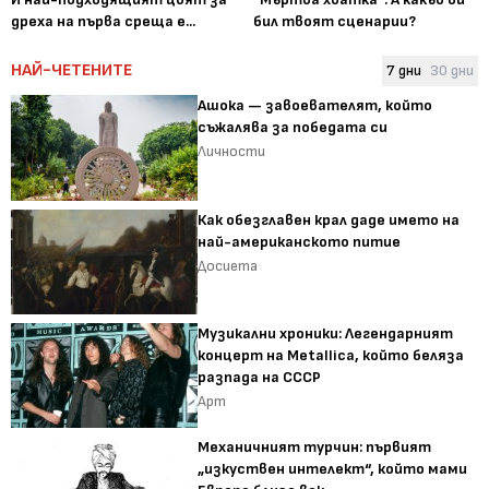
дреха на първа среща е...
бил твоят сценарии?
НАЙ-ЧЕТЕНИТЕ
7 дни
30 дни
Ашока — завоевателят, който
съжалява за победата си
Личности
Как обезглавен крал даде името на
най-американското питие
Досиета
Музикални хроники: Легендарният
концерт на Metallica, който беляза
разпада на СССР
Арт
Механичният турчин: първият
„изкуствен интелект“, който мами