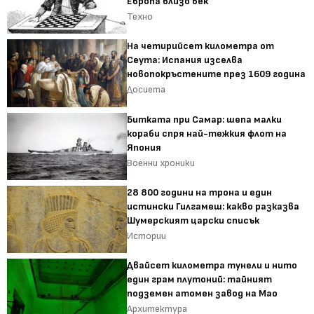
Европа близо век
Техно
На четирийсет километра от
Сеута: Испания изселва
новопокръстените през 1609 година
Досиета
Битката при Самар: шепа малки
кораби спря най-тежкия флот на
Япония
Военни хроники
28 800 години на трона и един
истински Гилгамеш: какво разказва
Шумерският царски списък
Истории
Двайсет километра тунели и нито
един грам плутоний: тайният
подземен атомен завод на Мао
Архитектура