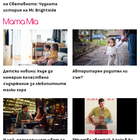
на Световното: Чудната
история на Mr. Brightside
Детски новини: къде да
Авторитарен родител ли
намерим качествено
съм?
съдържание за любопитните
малки хора
И най-подходящият цвят за
"Мъртва хватка": А какъв би