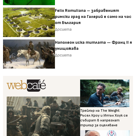
Felix Romuliana – забравеният
римски град на Галерий е само на час
от България
Досиета
Наполеон иска титлата — Франц II я
унищожава
Досиета
Трейлър на The Weight:
Ръсел Кроу и Итън Хоук се
събират в напрегнат
трилър за оцеляване