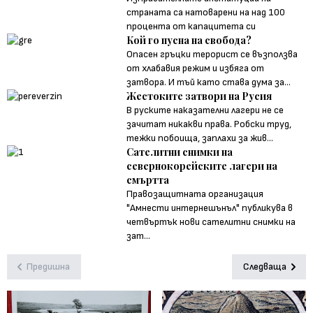
страната са натоварени на над 100
процента от капацитета си
Кой го пусна на свобода?
Опасен гръцки терорист се възползва
от хлабавия режим и избяга от
затвора. И тъй като става дума за...
Жестоките затвори на Русия
В руските наказателни лагери не се
зачитат никакви права. Робски труд,
тежки побоища, заплахи за жив...
Сателитни снимки на
севернокорейските лагери на
смъртта
Правозащитната организация
"Амнести интернешънъл" публикува в
четвъртък нови сателитни снимки на
зат...
Предишна
Следваща