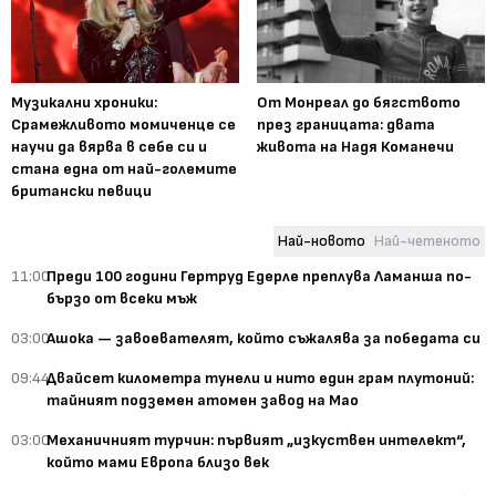
Музикални хроники:
От Монреал до бягството
Срамежливото момиченце се
през границата: двата
научи да вярва в себе си и
живота на Надя Команечи
стана една от най-големите
британски певици
Най-новото
Най-четеното
11:00
Преди 100 години Гертруд Едерле преплува Ламанша по-
бързо от всеки мъж
03:00
Ашока — завоевателят, който съжалява за победата си
09:44
Двайсет километра тунели и нито един грам плутоний:
тайният подземен атомен завод на Мао
03:00
Механичният турчин: първият „изкуствен интелект“,
който мами Европа близо век