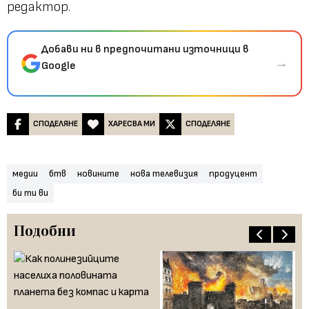
редактор.
Добави ни в предпочитани източници в
→
Google
СПОДЕЛЯНЕ
ХАРЕСВА МИ
СПОДЕЛЯНЕ
медии
бтв
новините
нова телевизия
продуцент
би ти ви
Подобни