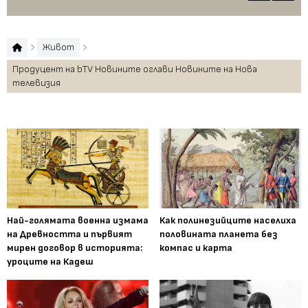
Живот
Продуцент на bTV Новините оглави Новините на Нова
телевизия
Най-голямата военна измама
Как полинезийците населиха
на Древността и първият
половината планета без
мирен договор в историята:
компас и карта
уроците на Кадеш