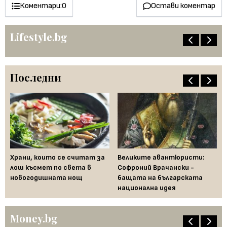
Коментари:
0
Остави коментар
Lifestyle.bg
Последни
Храни, които се считат за
Великите авантюристи:
Ев
 за
лош късмет по света в
Софроний Врачански -
Ти
новогодишната нощ
бащата на българската
съ
национална идея
по
Money.bg