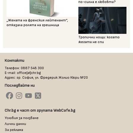
по-силна е любовта?
„Жената на френския лейтенант“,
отказала ролята на грешница
Тропични нощи: когато
жегата не спи
Контакти
Телефон: 0887 548 300
E-mail: office[at]chr.bg
Адрес: гр. София, ул. Фредерик Жолио Кюри №20
Последвайте ни
Chr.bg е част от групата WebCafe.bg
Условия за ползване
Лични данни
За реклама