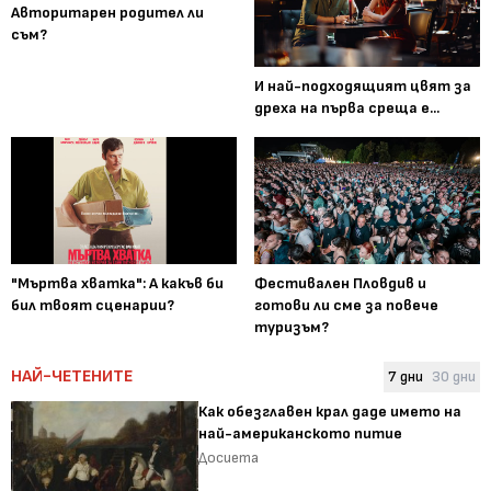
Авторитарен родител ли
съм?
И най-подходящият цвят за
дреха на първа среща е...
"Мъртва хватка": А какъв би
Фестивален Пловдив и
бил твоят сценарии?
готови ли сме за повече
туризъм?
НАЙ-ЧЕТЕНИТЕ
7 дни
30 дни
Как обезглавен крал даде името на
най-американското питие
Досиета