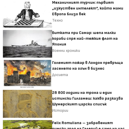
Механичният турчин: първият
„изкуствен интелект“, който мами
Европа близо век
Техно
Битката при Самар: шепа малки
кораби спря най-тежкия флот на
Япония
Военни хроники
Големият пожар в Лондон превръща
гасенето на огън в бизнес
Досиета
28 800 години на трона и един
истински Гилгамеш: какво разказва
Шумерският царски списък
Истории
Felix Romuliana – забравеният
римски град на Галерий е само на час