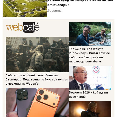
от България
Досиета
Трейлър на The Weight:
Ръсел Кроу и Итън Хоук се
събират в напрегнат
трилър за оцеляване
Любимите ни битки от света на
Вестерос: Подредени по вкуса за екшън
и зрелища на Webcafe
Бюджет 2026 - кой ще ни
даде пари?!