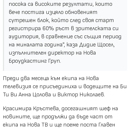
посока са високите резултати, които
вече постига изцяло обновеният
сутрешен блок, който след своя старт
регистрира 60% ръст в зрителската си
аудитория, в сравнение със същия период
на миналата година", каза Дидие Щосел,
изпълнителен директор на Нова
Броудкастинг Груп.
Преди два месеца към екипа на Нова
телевизия се присъединиха и водещите на Би
Ти Ви Анна Цолова и Виктор Николаев.
Красимира Кръстева, досегашният шеф на
новините, ще продължи да бъде част от
екипа на Нова ТВ и ще поеме поста Главен