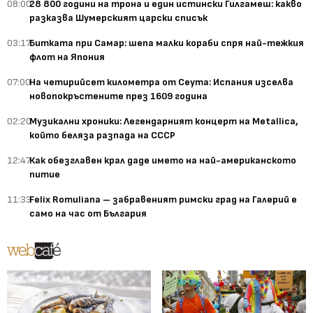
08:00
28 800 години на трона и един истински Гилгамеш: какво
разказва Шумерският царски списък
03:17
Битката при Самар: шепа малки кораби спря най-тежкия
флот на Япония
07:00
На четирийсет километра от Сеута: Испания изселва
новопокръстените през 1609 година
02:20
Музикални хроники: Легендарният концерт на Metallica,
който беляза разпада на СССР
12:47
Как обезглавен крал даде името на най-американското
питие
11:33
Felix Romuliana – забравеният римски град на Галерий е
само на час от България