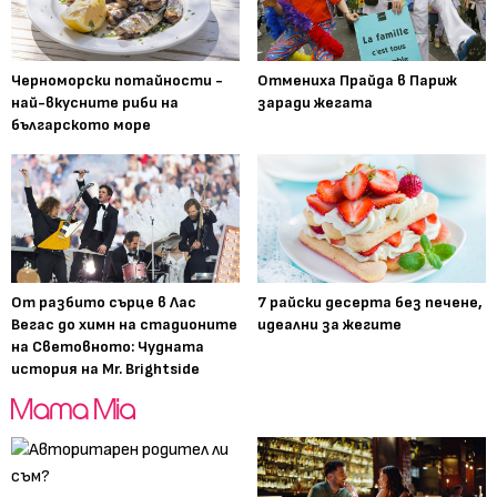
Черноморски потайности -
Отмениха Прайда в Париж
най-вкусните риби на
заради жегата
българското море
От разбито сърце в Лас
7 райски десерта без печене,
Вегас до химн на стадионите
идеални за жегите
на Световното: Чудната
история на Mr. Brightside