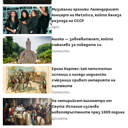
Музикални хроники: Легендарният
концерт на Metallica, който беляза
разпада на СССР
Арт
Ашока — завоевателят, който
съжалява за победата си
Личности
Ернан Кортес: как петстотин
испанци и хиляди индиански
съюзници сриват империята на
ацтеките
Личности
На четирийсет километра от
Сеута: Испания изселва
новопокръстените през 1609 година
Досиета