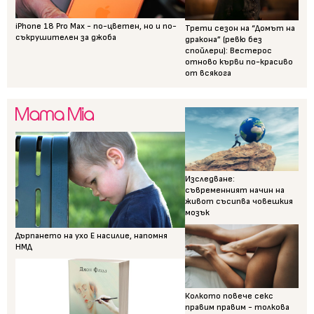
iPhone 18 Pro Max - по-цветен, но и по-
Трети сезон на “Домът на
съкрушителен за джоба
дракона” (ревю без
спойлери): Вестерос
отново кърви по-красиво
от всякога
Изследване:
съвременният начин на
живот съсипва човешкия
мозък
Дърпането на ухо Е насилие, напомня
НМД
Колкото повече секс
правим правим - толкова