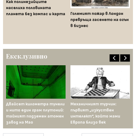
Как полинезийците
населиха половината
Големият пожар в Лондон
За
планета без компас и карта
превръща гасенето на огън
са
ци
в бизнес
фа
Ексклузивно
Двайсет километра тунели
Механичният турчин:
28
и нито един грам плутоний:
първият „изкуствен
ед
тайният подземен атомен
интелект“, който мами
ка
завод на Мао
Европа близо век
ца