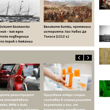
йският Балкански
Великите битки, променили
ник - как една
историята: Лас Навас Де
тска подводница
Толоса (1212 г.)
пи кораб с бежанци
арите регистрират
Проучване откри спорни
В някои кв
че употребявани
съставки в слънцезащитна
вече са ну
edes, BMW и Audi,
козметика у нас, от
доход от н
лкото всички закупени
компанията отговарят:
изплати 