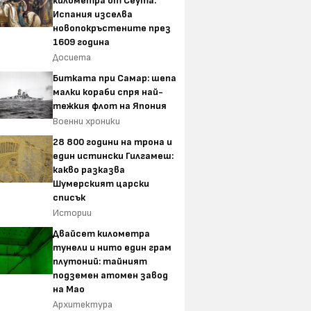
километра от Сеута:
Испания изселва
новопокръстените през
1609 година
Досиета
Битката при Самар: шепа
малки кораби спря най-
тежкия флот на Япония
Военни хроники
28 800 години на трона и
един истински Гилгамеш:
какво разказва
Шумерският царски
Е-търговията расте, но
Технополис с
списък
Спиди губи темпо при най-
предварителн
Истории
масовите доставки
на новите сг
смартфони Sa
Двайсет километра
Z и смарт час
тунели и нито един грам
Watch
плутоний: тайният
артали на София
подземен атомен завод
жни 39 години
на Мао
аем, за да се
Архитектура
жилището