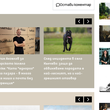
Остави коментар
ин Ангелов за
След инцидента в село
Guardian з
арското колело
Кънчево: защо да
Карамазов
bike: “Като "еднорог"
обвиняваме породата е
"На тяхно
на пазара - в много
най-лесният, но и най-
затворниц
а ниша и почти без
грешният отговор
уренция"