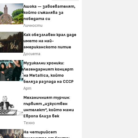
Ашока — завоевателят,
който съжалява за
победата си
Личности
Как обезглавен крал даде
5 любими песни за лятото
Как финландц
името на най-
на Mona
един доста н
американското питие
проблем – то
Досиета
островите бе
Музикални хроники:
замърсяване
Легендарният концерт
а Владо
на Metallica, който
 и проектът му
беляза разпада на СССР
 място" със
Арт
ите в Белене
Механичният турчин:
първият „изкуствен
интелект“, който мами
Европа близо век
Техно
На четирийсет