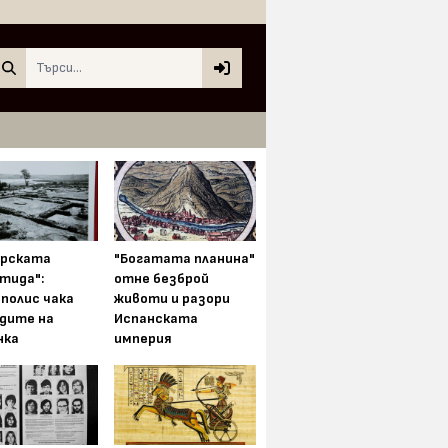
Search
арската
"Богатата планина"
тида":
отне безброй
полис чака
животи и разори
одите на
Испанската
нка
империя