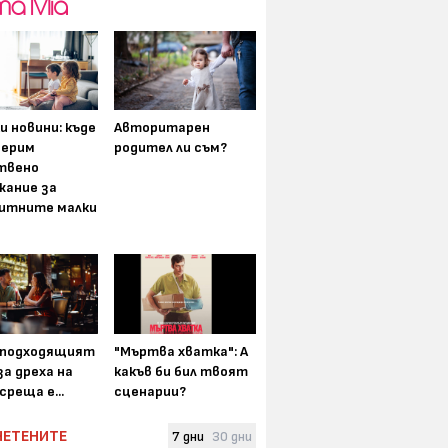
и новини: къде
Авторитарен
мерим
родител ли съм?
твено
жание за
итните малки
-подходящият
"Мъртва хватка": А
а дреха на
какъв би бил твоят
среща е...
сценарии?
ЧЕТЕНИТЕ
7 дни
30 дни