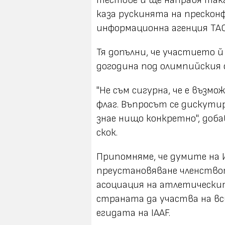
тестове и ще направя така
каза рускинята на прескон
информационна агенция ТА
Тя допълни, че участието 
догодина под олимпийския 
"Не съм сигурна, че е възм
флаг. Въпросът се дискутир
знае нищо конкретно", доб
скок.
Припомняме, че думите на 
преустановяване членство
асоциация на атлетическит
страната да участва на в
егидата на IAAF.