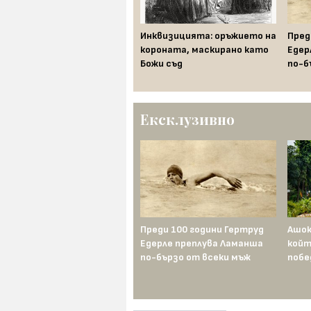
Денят, в който България
Инквизицията: оръжието на
Пред
победи Третия райх
короната, маскирано като
Едер
Божи съд
по-б
Ексклузивно
Наполеон иска титлата —
Преди 100 години Гертруд
Ашок
Франц II я унищожава
Едерле преплува Ламанша
койт
по-бързо от всеки мъж
побе