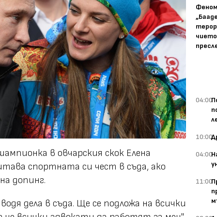
Фено
„Баад
терор
чието
пресл
04:00
П
п
л
10:00
Д
ампионка в овчарския скок Елена
04:00
Н
у
итава спортната си чест в съда, ако
на допинг.
11:00
П
п
м
 водя дела в съда. Ще се подложа на всички