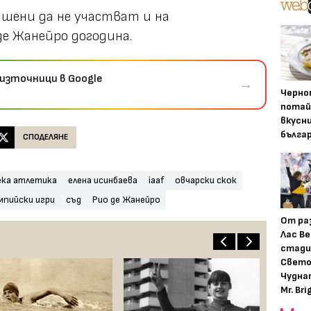
шени да не участват и на
е Жанейро догодина.
източници в Google
→
Черно
потай
вкусн
бълга
СПОДЕЛЯНЕ
ека атлетика
елена исинбаева
iaaf
овчарски скок
мпийски игри
съд
Рио де Жанейро
От ра
Лас Ве
стади
Свето
Чудна
Mr. Bri