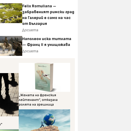
Felix Romuliana –
забравеният римски град
на Галерий е само на час
от България
Досиета
Наполеон иска титлата
— Франц II я унищожава
Досиета
„Жената на френския
лейтенант“, отказала
ролята на грешница
е"