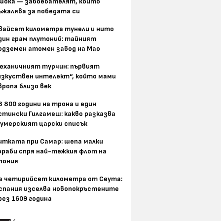
шока — завоевателят, който
ъжалява за победата си
вайсет километра тунели и нито
дин грам плутоний: тайният
одземен атомен завод на Мао
еханичният турчин: първият
изкуствен интелект“, който мами
вропа близо век
8 800 години на трона и един
стински Гилгамеш: какво разказва
умерският царски списък
итката при Самар: шепа малки
ораби спря най-тежкия флот на
пония
а четирийсет километра от Сеута:
спания изселва новопокръстените
рез 1609 година