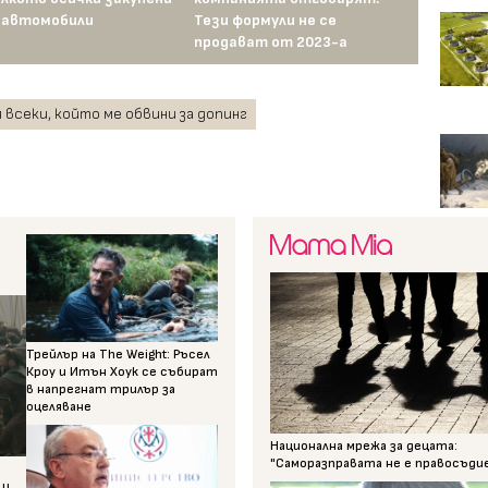
 автомобили
Тези формули не се
продават от 2023-а
 всеки, който ме обвини за допинг
Трейлър на The Weight: Ръсел
Кроу и Итън Хоук се събират
в напрегнат трилър за
оцеляване
Национална мрежа за децата:
"Саморазправата не е правосъди
 и