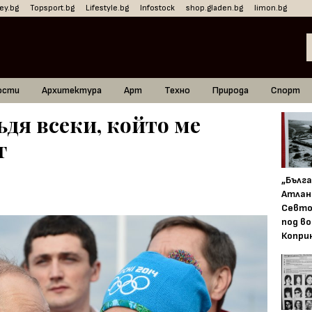
ey.bg
Topsport.bg
Lifestyle.bg
Infostock
shop.gladen.bg
limon.bg
ости
Архитектура
Арт
Техно
Природа
Спорт
дя всеки, който ме
г
„Бълг
Атлан
Севто
под в
Копри