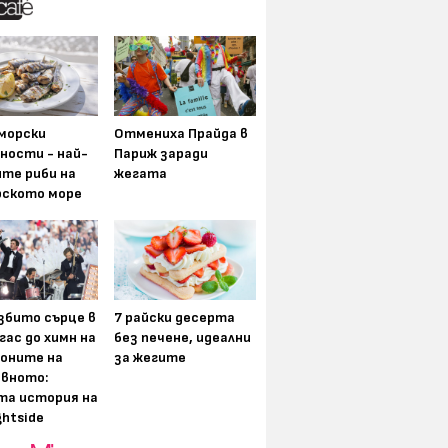
морски
Отмениха Прайда в
ности - най-
Париж заради
ите риби на
жегата
рското море
збито сърце в
7 райски десерта
гас до химн на
без печене, идеални
оните на
за жегите
вното:
та история на
ghtside