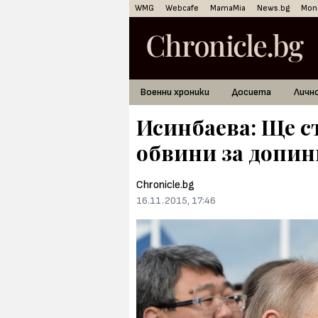
WMG
Webcafe
MamaMia
News.bg
Mon
Военни хроники
Досиета
Личн
Исинбаева: Ще съ
обвини за допин
Chronicle.bg
16.11.2015, 17:46