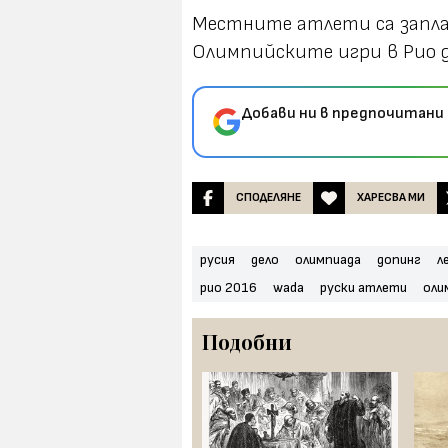
Местните атлети са запла
Олимпийските игри в Рио д
Добави ни в предпочитани 
СПОДЕЛЯНЕ
ХАРЕСВА МИ
русия
дело
олимпиада
допинг
л
рио 2016
wada
руски атлети
оли
Подобни