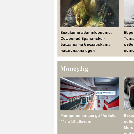
Храни, които се считат за
Великите авантюристи:
Евре
лош късмет по света в
Софроний Врачански -
Тита
новогодишната нощ
бащата на българската
съве
национална идея
пото
Money.bg
Метрото стига до "Левски
Бълг
Г" на 15 август
пове
Merc
отко