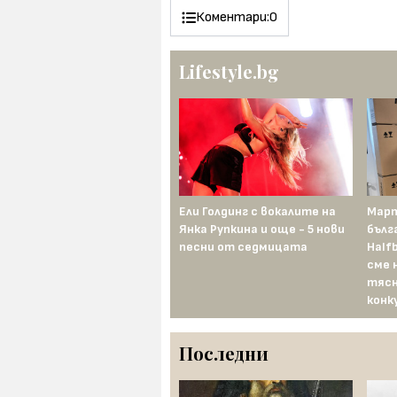
Коментари:
0
Lifestyle.bg
Ели Голдинг с вокалите на
Март
Янка Рупкина и още - 5 нови
бълг
песни от седмицата
Half
сме 
тясн
конк
Последни