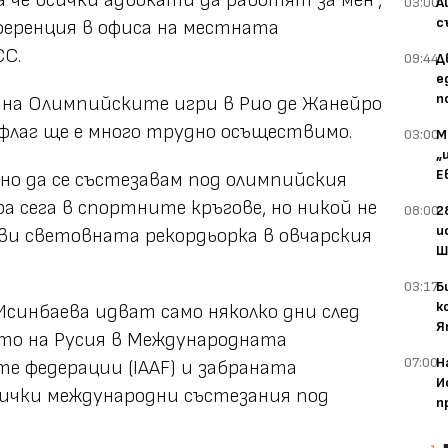
 че всички адвокати да работят за мен",
03:00
А
с
ференция в офиса на местната
СС.
09:44
Д
е
п
й на Олимпийските игри в Рио де Жанейро
флаг ще е много трудно осъществимо.
03:00
М
„
Е
ожно да се състезавам под олимпийския
а сега в спортните кръгове, но никой не
08:00
2
и
ави световната рекордьорка в овчарския
Ш
03:17
Б
к
Исинбаева идват само няколко дни след
Я
то на Русия в Международната
07:00
Н
е федерации (IAAF) и забраната
И
сички международни състезания под
п