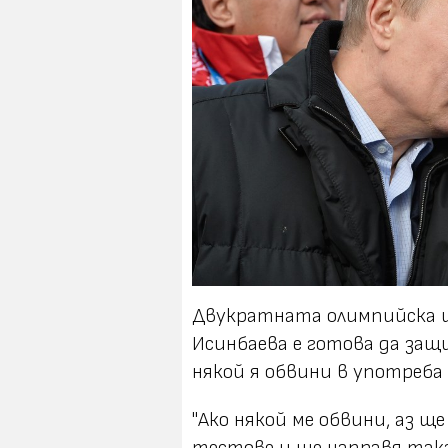
Двукратната олимпийска ш
Исинбаева е готова да защ
някой я обвини в употреба 
"Ако някой ме обвини, аз ще