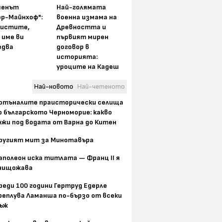
менът
Най-голямата
ер-Майнхоф":
военна измама на
истите,
Древността и
 име ви
първият мирен
едва
договор в
историята:
уроците на Кадеш
Най-новото
Най-четеното
отъналите праисторически селища
о българското Черноморие: какво
ежи под водата от Варна до Китен
ругият мит за Минотавъра
аполеон иска титлата — Франц II я
нищожава
реди 100 години Гертруд Едерле
реплува Ламанша по-бързо от всеки
ъж