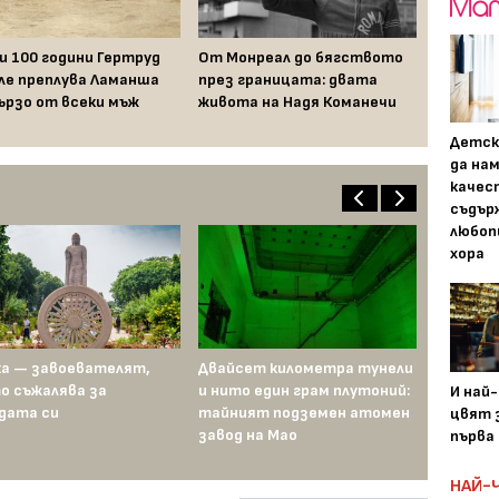
и 100 години Гертруд
От Монреал до бягството
ле преплува Ламанша
през границата: двата
ързо от всеки мъж
живота на Надя Команечи
Детск
да на
качес
съдър
любоп
хора
а — завоевателят,
Двайсет километра тунели
о съжалява за
и нито един грам плутоний:
И най
дата си
тайният подземен атомен
цвят з
завод на Мао
първа 
НАЙ-