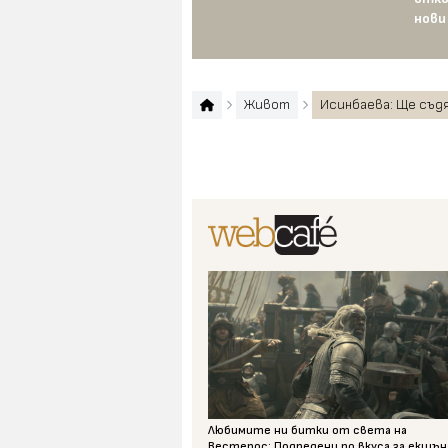
нови
Живот
Исинбаева: Ще съдя
Любимите ни битки от света на
Вестерос: Подредени по вкуса за екшън