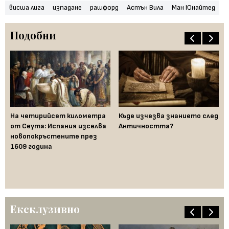
висша лига
изпадане
рашфорд
Астън Вила
Ман Юнайтед
Подобни
На четирийсет километра
Къде изчезва знанието след
Да
от Сеута: Испания изселва
Античността?
де
новопокръстените през
"п
1609 година
ото
Ексклузивно