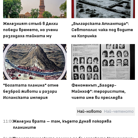
Железният стълб в Делхи
„Българската Атлантида":
победи времето, но учени
Севтополис чака под водите
разгадаха тайната му
на Копринка
"Богатата планина" отне
Феноменът „Баадер-
безброй животи и разори
Майнхоф": терористите,
Испанската империя
чието име ви преследва
Най-новото
Най-четеното
11:00
Железни врата – там, където Дунав покорява
планините