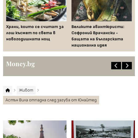
Храни, които се считат за
Великите авантюристи:
Ев
 за
лош късмет по света в
Софроний Врачански -
Ти
новогодишната нощ
бащата на българската
съ
национална идея
по
Money.bg
Живот
Астън Вила отпадна след загуба от Юнайтед