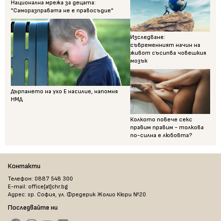
Национална мрежа за децата:
"Саморазправата не е правосъдие"
Изследване:
съвременният начин на
живот съсипва човешкия
мозък
Дърпането на ухо Е насилие, напомня
НМД
Колкото повече секс
правим правим - толкова
по-силна е любовта?
Контакти
Телефон: 0887 548 300
E-mail: office[at]chr.bg
Адрес: гр. София, ул. Фредерик Жолио Кюри №20
Последвайте ни