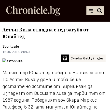
Астън Вила отпадна след загуба от
Юнайтед
Sportcafe
16.04.2016, 20:40
Снимка: Getty images
Манчестър Юнайтед победи с минималното
1:0 Астън Вила у дома и това беше
достатъчно гостите от Бирмингам да
изпаднат от Висшата лига за първи път от
1987 година. Победният гол вкара Маркъс
Рашфорд в 32-ата минута, а Юнайтед не