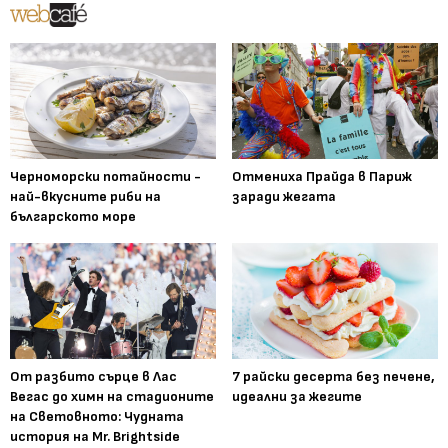
Черноморски потайности -
Отмениха Прайда в Париж
най-вкусните риби на
заради жегата
българското море
От разбито сърце в Лас
7 райски десерта без печене,
Вегас до химн на стадионите
идеални за жегите
на Световното: Чудната
история на Mr. Brightside