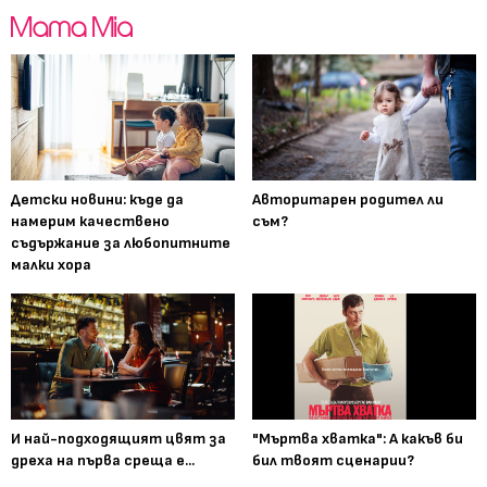
Детски новини: къде да
Авторитарен родител ли
намерим качествено
съм?
съдържание за любопитните
малки хора
И най-подходящият цвят за
"Мъртва хватка": А какъв би
дреха на първа среща е...
бил твоят сценарии?