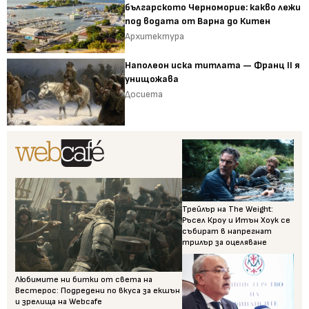
българското Черноморие: какво лежи
под водата от Варна до Китен
Архитектура
Наполеон иска титлата — Франц II я
унищожава
Досиета
Трейлър на The Weight:
Ръсел Кроу и Итън Хоук се
събират в напрегнат
трилър за оцеляване
Любимите ни битки от света на
Вестерос: Подредени по вкуса за екшън
и зрелища на Webcafe