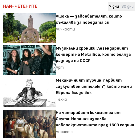
НАЙ-ЧЕТЕНИТЕ
7 дни
30 дни
Ашока — завоевателят, който
съжалява за победата си
Личности
Музикални хроники: Легендарният
концерт на Metallica, който беляза
разпада на СССР
Арт
Механичният турчин: първият
„изкуствен интелект“, който мами
Европа близо век
Техно
На четирийсет километра от
Сеута: Испания изселва
новопокръстените през 1609 година
Досиета