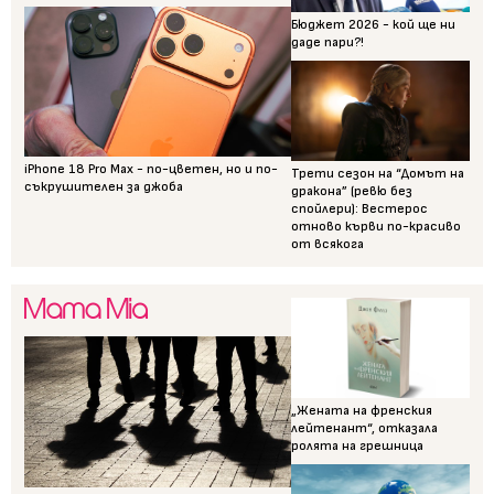
Бюджет 2026 - кой ще ни
даде пари?!
iPhone 18 Pro Max - по-цветен, но и по-
Трети сезон на “Домът на
съкрушителен за джоба
дракона” (ревю без
спойлери): Вестерос
отново кърви по-красиво
от всякога
„Жената на френския
лейтенант“, отказала
ролята на грешница