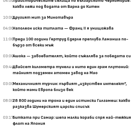
04:00
Праисторическите селища по българското Черноморие:
какво лежи под водата от Варна до Китен
10:00
Другият мит за Минотавъра
04:00
Наполеон иска титлата — Франц II я унищожава
11:00
Преди 100 години Гертруд Едерле преплува Ламанша по-
бързо от всеки мъж
03:00
Ашока — завоевателят, който съжалява за победата си
09:44
Двайсет километра тунели и нито един грам плутоний:
тайният подземен атомен завод на Мао
03:00
Механичният турчин: първият „изкуствен интелект“,
който мами Европа близо век
08:00
28 800 години на трона и един истински Гилгамеш: какво
разказва Шумерският царски списък
03:17
Битката при Самар: шепа малки кораби спря най-тежкия
флот на Япония