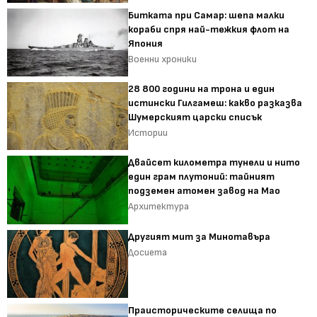
Битката при Самар: шепа малки
кораби спря най-тежкия флот на
Япония
Военни хроники
28 800 години на трона и един
истински Гилгамеш: какво разказва
Шумерският царски списък
Истории
Двайсет километра тунели и нито
един грам плутоний: тайният
подземен атомен завод на Мао
Архитектура
Другият мит за Минотавъра
Досиета
Праисторическите селища по