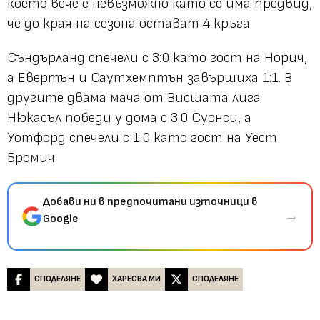
което вече е невъзможно като се има предвид,
че до края на сезона остават 4 кръга.
Съндърланд спечели с 3:0 като гост на Норич,
а Евертън и Саутхемптън завършиха 1:1. В
другите двама мача от Висшата лига
Нюкасъл победи у дома с 3:0 Суонси, а
Уотфорд спечели с 1:0 като гост на Уест
Бромич.
Добави ни в предпочитани източници в
→
Google
СПОДЕЛЯНЕ
ХАРЕСВА МИ
СПОДЕЛЯНЕ