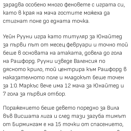
зарадва особено много феновете с играта си,
като в края на мача гостите можеха да
стигнат поне до едната точка.
Уейн Рууни игра като титуляр за Юнайтед
за първи път от месец февруари и точно той
беше в основата на атаката, довела до гола
на Рашфорд. Рууни изведе Валенсия по
дясното крило, той центрира към Рашфорд в
наказателното поле и младокът беше точен
за 1:0. Маркъс вече има 12 мача за Юнайтед и
7 гола за първия отбор.
Поражението беше девето поредно за Вила
във Висшата лига и след тази загуба тимът
от Бирмингам е на 15 точки от спасението,