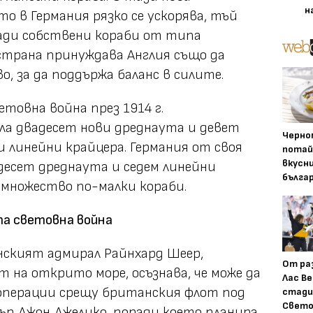
н
о в Германия рязко се ускорява, тъй
ради собствени кораби от типа
 страна принуждава Англия също да
, за да поддържа баланс в силите.
товна война през 1914 г.
ла двадесет нови дреднаута и девет
Черно
и линейни крайцера. Германия от своя
потай
вкусн
десет дреднаута и седем линейни
бълга
м множество по-малки кораби.
та световна война
анският адмирал Райнхард Шеер,
От ра
 на открито море, осъзнава, че може да
Лас Ве
 операции срещу британския флот под
стади
Свето
ър Джон Джелико, поради което планира