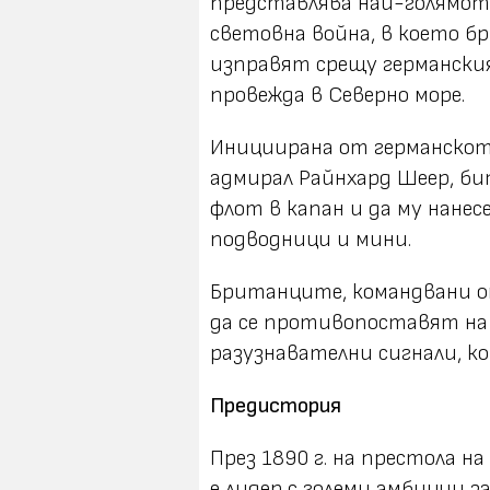
представлява най-голямото
световна война, в което б
изправят срещу германски
провежда в Северно море.
Инициирана от германскот
адмирал Райнхард Шеер, б
флот в капан и да му нане
подводници и мини.
Британците, командвани о
да се противопоставят на
разузнавателни сигнали, к
Предистория
През 1890 г. на престола на 
е лидер с големи амбиции з