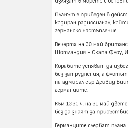
излязат в морето с основни
Планът е приведен в дейс
кодиран радиосигнал, койт
германско настъпление.
Вечерта на 30 май британ
Шотландия - Скапа Флоу, И
Корабите успяват да избе
без затруднения, а флотъ
на адмирал сър Дейвид Бий
германците.
Към 13:30 ч. на 31 май две
без да знаят за присъствие
Германците следват плана