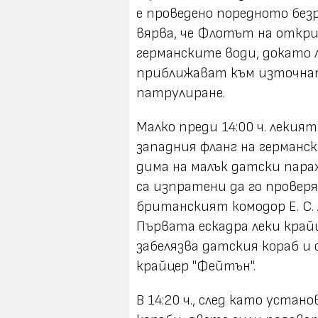
е проведено поредното без
вярва, че Флотът на откри
германските води, докато 
приближават към източнат
патрулиране.
Малко преди 14:00 ч. лекият
западния фланг на германск
дима на малък датски пара
са изпратени да го провер
британският комодор Е. С.
Първата ескадра леки крайц
забелязва датския кораб и 
крайцер "Фейтън".
В 14:20 ч., след като уст