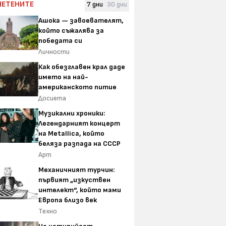
ЧЕТЕНИТЕ
7 дни
30 дни
Ашока — завоевателят,
който съжалява за
победата си
Личности
Как обезглавен крал даде
името на най-
американското питие
Досиета
Музикални хроники:
Легендарният концерт
на Metallica, който
беляза разпада на СССР
Арт
Механичният турчин:
първият „изкуствен
интелект“, който мами
Европа близо век
Техно