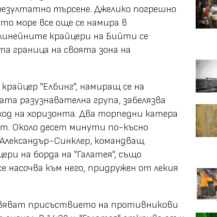
резултатно търсене. Джелико погрешно
то море все още се намира в
линейните крайцери на Бийти се
а граница на своята зона на
 крайцер "Елбинг", намиращ се на
ата разузнавателна група, забелязва
ход на хоризонта. Два торпедни катера
ят. Около десет минути по-късно
 Александър-Синклер, командващ
ери на борда на "Галатея", също
се насочва към него, придружен от лекия
ановяват присъствието на противникови