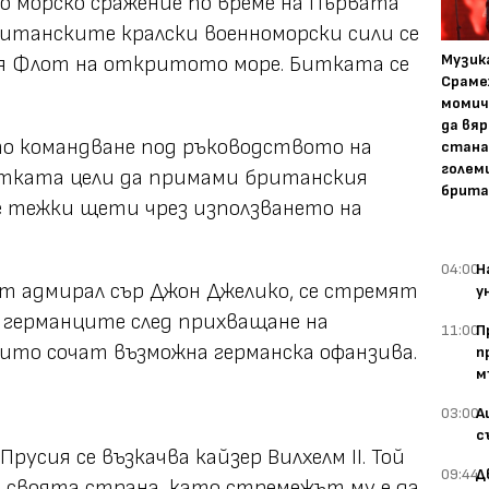
 морско сражение по време на Първата
ританските кралски военноморски сили се
Музика
я Флот на откритото море. Битката се
Сраме
момич
да вяр
о командване под ръководството на
стана
голем
итката цели да примами британския
брита
се тежки щети чрез използването на
04:00
Н
т адмирал сър Джон Джелико, се стремят
у
 германците след прихващане на
11:00
П
оито сочат възможна германска офанзива.
п
м
03:00
А
с
Прусия се възкачва кайзер Вилхелм II. Той
09:44
Д
а своята страна, като стремежът му е да