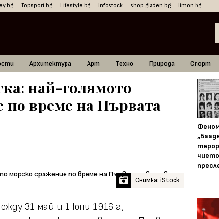
ey.bg
Topsport.bg
Lifestyle.bg
Infostock
shop.gladen.bg
limon.bg
ости
Архитектура
Арт
Техно
Природа
Спорт
ка: най-голямото
 по време на Първата
Фено
„Баад
терор
чието
пресл
Снимка: iStock
жду 31 май и 1 юни 1916 г.,