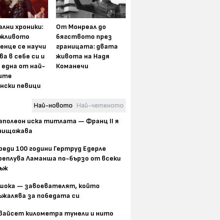
лни хроники:
От Монреал до
жливото
бягството през
енце се научи
границата: двата
ва в себе си и
живота на Надя
 една от най-
Команечи
ите
нски певици
Най-новото
Най-четеното
аполеон иска титлата — Франц II я
нищожава
реди 100 години Гертруд Едерле
реплува Ламанша по-бързо от всеки
ъж
шока — завоевателят, който
ъжалява за победата си
вайсет километра тунели и нито