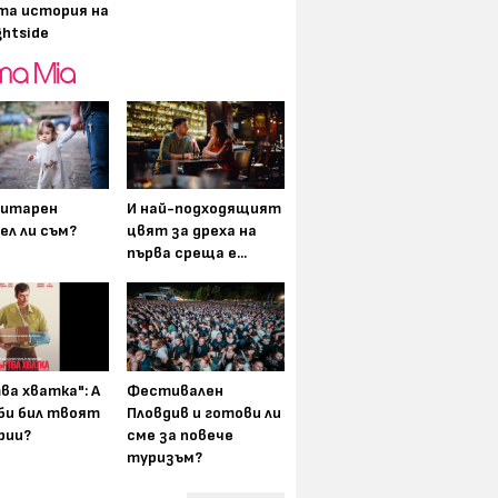
та история на
ghtside
итарен
И най-подходящият
ел ли съм?
цвят за дреха на
първа среща е...
ва хватка": А
Фестивален
 би бил твоят
Пловдив и готови ли
рии?
сме за повече
туризъм?