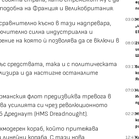
е
 подобна на Франция и Великобритания.
п
03:00
М
 сравнително късно в тази надпревара,
„
ключително силна индустриална и
Е
рение на която ѝ позволява да се включи в
08:00
2
и
Ш
със средствата, така и с политическата
03:17
Б
ализира и да настигне останалите
к
Я
07:00
Н
рманския флот предизвиква тревога в
И
п
илва усилията си чрез революционното
б Дреднаут (HMS Dreadnought).
02:20
М
к
р
ъхмодерен кораб, който притежава
 линейни кораба. С тази нова
12:47
К