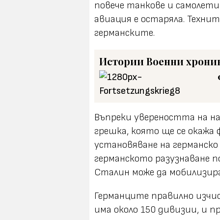
повече танкове и самолети
авиация е остаряла. Техни
германските.
Истории
Военни хрони
Въпреки увереността на на
грешка, която ще се окажа
установяване на германско 
германското разузнаване п
Сталин може да мобилизир
Германците правилно изчис
има около 150 дивизии, и п