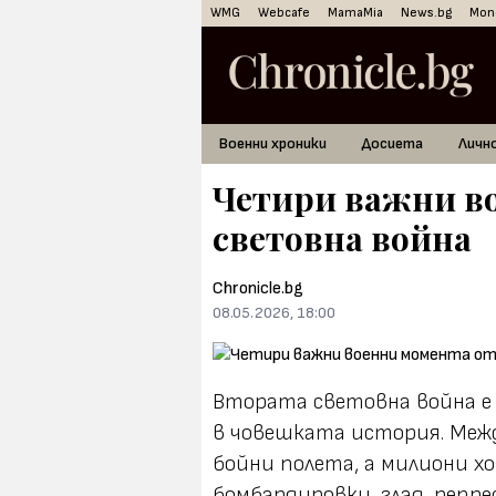
WMG
Webcafe
MamaMia
News.bg
Mon
Военни хроники
Досиета
Личн
Четири важни во
световна война
Chronicle.bg
08.05.2026, 18:00
Втората световна война е
в човешката история. Межд
бойни полета, а милиони х
бомбардировки, глад, репре