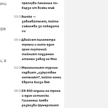
юни
преплува Ламанша по-
бързо от всеки мъж
03:00
Ашока —
завоевателят, който
съжалява за победата
ира
си
09:44
Двайсет километра
тунели и нито един
грам плутоний:
тайният подземен
атомен завод на Мао
, а
03:00
Механичният турчин:
първият „изкуствен
интелект“, който мами
Европа близо век
08:00
28 800 години на трона
и един истински
Гилгамеш: какво
разказва Шумерският