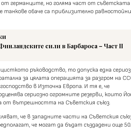
 от германците, но голяма част от съветската
те танкове обаче са приблизително равностойни
ки
Финландските сили в Барбароса – Част II
цисткото ръководство, то допуска една сериоз
 фатална за цялата операцията за разгром на СС
господство в Източна Европа. И тя е, че
одценява сериозно огромните резерви, които Й
а от вътрешността на Съветския съюз.
ляват, че в западните части на Съветския съю
редполагат, че могат да бъдат създадени още 50.