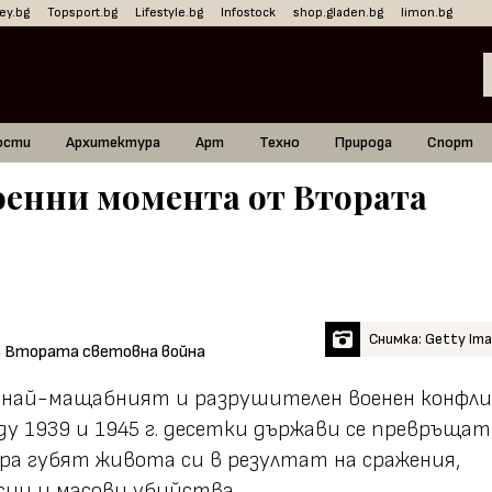
ey.bg
Topsport.bg
Lifestyle.bg
Infostock
shop.gladen.bg
limon.bg
ости
Архитектура
Арт
Техно
Природа
Спорт
енни момента от Втората
Снимка: Getty Im
 най-мащабният и разрушителен военен конфл
у 1939 и 1945 г. десетки държави се превръщат
ора губят живота си в резултат на сражения,
сии и масови убийства.