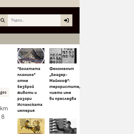
Search
"Богатата
Феноменът
планина"
„Баадер-
отне
Майнхоф":
безброй
терористите,
ages
животи и
чието име
разори
ви преследва
Испанската
икт
империя
 в