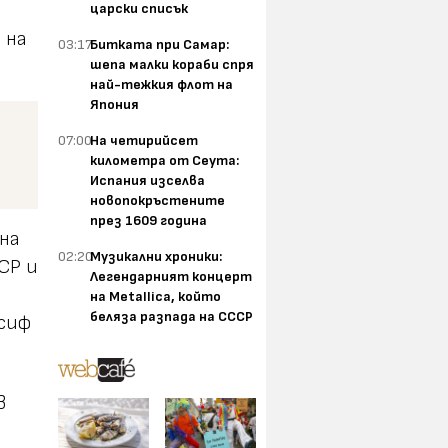
царски списък
 на
03:17
Битката при Самар:
шепа малки кораби спря
най-тежкия флот на
Япония
07:00
На четирийсет
километра от Сеута:
Испания изселва
новопокръстените
през 1609 година
на
02:20
Музикални хроники:
СР и
Легендарният концерт
на Metallica, който
беляза разпада на СССР
осиф
з