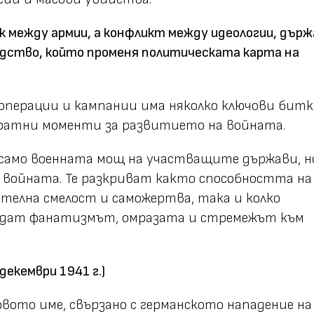
к между армии, а конфликт между идеологии, държ
одство, който променя политическата карта на
операции и кампании има няколко ключови битк
ратни моменти за развитието на войната.
 само военната мощ на участващите държави, н
 войната. Те разкриват както способността на
ителна смелост и саможертва, така и колко
ъдат фанатизмът, омразата и стремежът към
декември 1941 г.)
овото име, свързано с германското нападение на