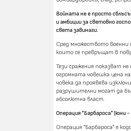
Войната не е просто сблъсъ
и амбиции за световно госп
света завинаги.
Сред множеството военни 
които се превръщат в пов
Тези сражения показват не
огромната човешка цена на
човека да проявява изключ
разрушителни могат да б
абсолютна власт.
Операция "Барбароса" (юни - 
Операция "Барбароса" е код