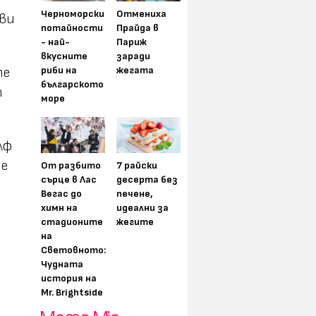
Черноморски
Отмениха
ови
потайности
Прайда в
- най-
Париж
вкусните
заради
риби на
жегата
те
българското
т
море
лф
те
От разбито
7 райски
сърце в Лас
десерта без
Вегас до
печене,
химн на
идеални за
стадионите
жегите
на
Световното:
Чудната
история на
Mr. Brightside