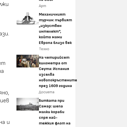
ължи
Арт
Механичният
турчин: първият
„изкуствен
интелект“,
ази.
който мами
Европа близо век
Техно
На четирийсет
пет
километра от
Сеута: Испания
та
изселва
новопокръстените
през 1609 година
яно,
Досиета
Киев
Битката при
Самар: шепа
малки кораби
спря най-
на и
тежкия флот на