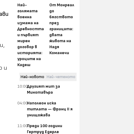
Най-
От Монреал
голямата
до
ави
военна
бягството
измама на
през
Древността
границата:
и първият
двата
мирен
живота на
и,
договор в
Надя
историята:
Команечи
уроците на
Кадеш
о и
Най-новото
Най-четеното
10:00
Другият мит за
Минотавъра
04:00
Наполеон иска
титлата — Франц II я
унищожава
11:00
Преди 100 години
Гертруд Едерле