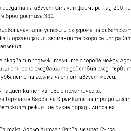
 средата на август Сталин формира над 200 н
м брой достига 360.
 първоначалните успехи и разгрома на съветски
ка и организация, германците скоро се изправя
епления.
се оказват продължителните спорове между Адо
ици относно следващите действия след първи
губването на голяма част от август месец.
в нацистките планове е политическа.
 Германия вярва, че в рамките на три до шест
ъветският режим ще рухне поради липса на
зва така. Адолф Хитлер вярва, че чрез бързо