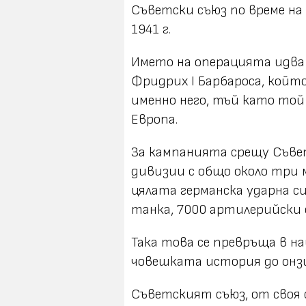
Съветски съюз по време на
1941 г.
Името на операцията идва
Фридрих I Барбароса, който
именно него, тъй като той
Европа.
За кампанията срещу Съве
дивизии с общо около три 
цялата германска ударна си
танка, 7000 артилерийски 
Така това се превръща в н
човешката история до онз
Съветският съюз, от своя с