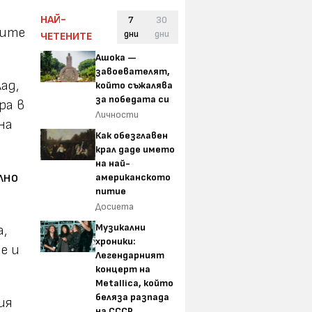
НАЙ-
7
30
ките
дни
дни
ЧЕТЕНИТЕ
Ашока —
завоевателят,
ад,
който съжалява
за победата си
ра в
Личности
на
Как обезглавен
крал даде името
на най-
лно
американското
питие
Досиета
Музикални
,
хроники:
е и
Легендарният
концерт на
Metallica, който
беляза разпада
ия
на СССР