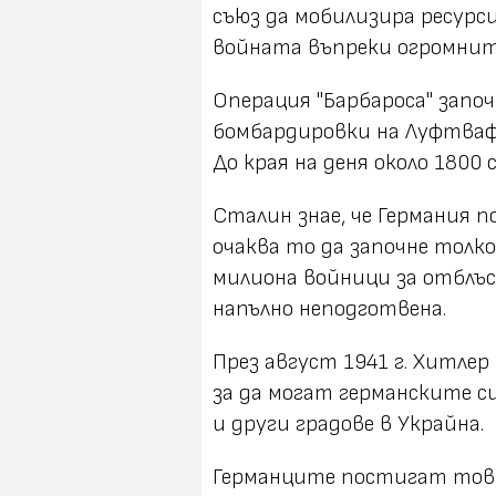
съюз да мобилизира ресурс
войната въпреки огромнит
Операция "Барбароса" започ
бомбардировки на Луфтвафе
До края на деня около 1800
Сталин знае, че Германия п
очаква то да започне толко
милиона войници за отблъс
напълно неподготвена.
През август 1941 г. Хитлер
за да могат германските с
и други градове в Украйна.
Германците постигат това