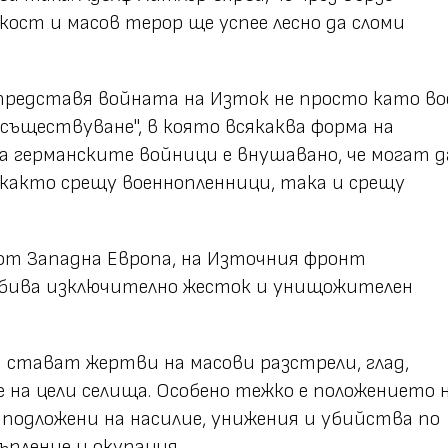
кост и масов терор ще успее лесно да сломи
представя войната на Изток не просто като во
 съществуване", в която всякаква форма на
На германските войници е внушавано, че могат д
както срещу военнопленници, така и срещу
 от Западна Европа, на Източния фронт
бива изключително жесток и унищожителен
стават жертви на масови разстрели, глад,
на цели селища. Особено тежко е положението 
 подложени на насилие, унижения и убийства по
ъпление и окупация.