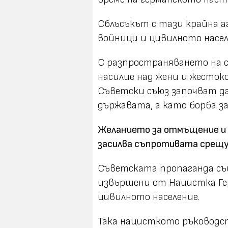
Сблъсъкът с тази крайна а
войници и цивилното насел
С разпространяването на св
насилие над жени и жесток
Съветски съюз започват д
държавата, а като борба за
Желанието за отмъщение и 
засилва съпротивата срещ
Съветската пропаганда съ
извършени от Нацистка Ге
цивилното население.
Така нацисткото ръководс