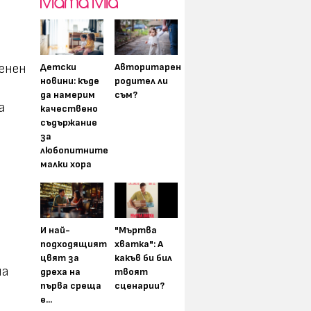
енен
Детски
Авторитарен
новини: къде
родител ли
да намерим
съм?
а
качествено
съдържание
за
любопитните
малки хора
И най-
"Мъртва
подходящият
хватка": А
цвят за
какъв би бил
на
дреха на
твоят
първа среща
сценарии?
е...