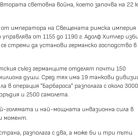
 Втората световна война, което започва на 22 
 от императора на Свещената римска империя
 управлява от 1155 до 1190 г. Адолф Хитлер изб
 се стреми да установи германско господство в
тския съюз германците отделят почти 150
милиона души. Сред тях има 19 танкови дивизии
ла в операция "Барбароса" разполага с около 3000
оръдия и 2500 самолета.
ай-голямата и най-мощната инвазионна сила в
и момент.
трана, разполага с два, а може би и три пъти