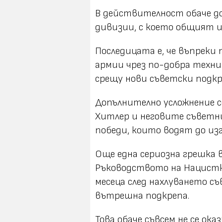
В действителност обаче до
дивизии, с което общият и
Последицата е, че въпреки
армии чрез по-добра техни
срещу нови съветски подкр
Допълнително усложнение 
Хитлер и неговите съветн
победи, които водят до из
Още една сериозна грешка 
Ръководството на Нацистка
месеца след нахлуването с
вътрешна подкрепа.
Това обаче съвсем не се ока