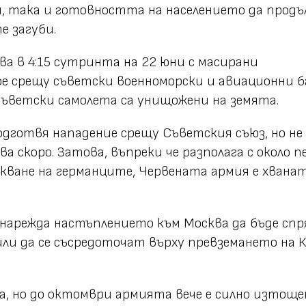
и, така и готовността на населението да прод
е загуби.
ва в 4:15 сутринта на 22 юни с масирани
 срещу съветски военноморски и авиационни б
 съветски самолета са унищожени на земята.
одготвя нападение срещу Съветския съюз, но не
ва скоро. Затова, въпреки че разполага с около 
кване на германците, Червената армия е хвана
 нарежда настъплението към Москва да бъде спр
или да се съсредоточат върху превземането на 
, но до октомври армията вече е силно изтоще