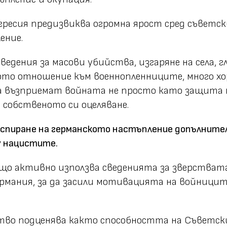
гресия предизвиква огромна ярост сред съветс
ение.
едения за масови убийства, изгаряне на села, гл
ото отношение към военнопленниците, много хо
а възприемат войната не просто като защита 
 собственото си оцеляване.
спиране на германското настъпление допълните
у нацистите.
що активно използва сведенията за зверствата
рмания, за да засили мотивацията на войницит
тво подценява както способността на Съветск