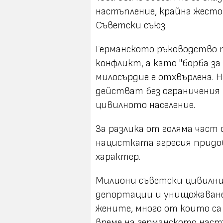
настъпление, крайна жесто
Съветски съюз.
Германското ръководство 
конфликт, а като "борба за
милосърдие е отхвърлена. 
действат без ограничения 
цивилното население.
За разлика от голяма част
нацистката агресия придо
характер.
Милиони съветски цивилни 
депортации и унищожаване 
жените, много от които са
време на германското наст