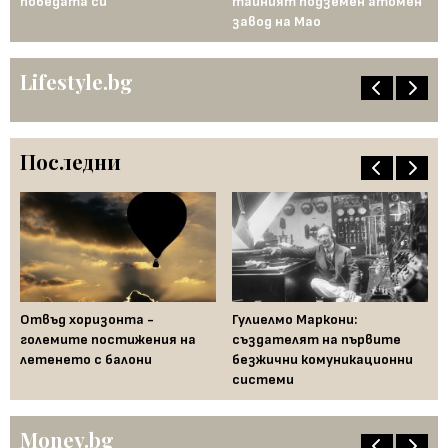
победата си
тайният подземен атомен
ин
завод на Мао
Ев
Lifestyle.bg
Последни
Отвъд хоризонта -
Гулиелмо Маркони:
По
 в
големите постижения на
създателят на първите
не
летенето с балони
безжични комуникационни
ко
системи
Money.bg