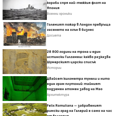
кораби спря най-тежкия флот на
Япония
Военни хроники
Големият пожар в Лондон превръща
гасенето на огън в бизнес
Досиета
28 800 години на трона и един
истински Гилгамеш: какво разказва
Шумерският царски списък
Истории
Двайсет километра тунели и нито
един грам плутоний: тайният
подземен атомен завод на Мао
Архитектура
Felix Romuliana – забравеният
римски град на Галерий е само на час
от България