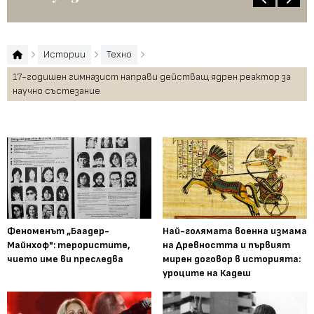
Истории
Техно
17-годишен гимназист направи действащ ядрен реактор за
научно състезание
Феноменът „Баадер-
Най-голямата военна измама
Майнхоф": терористите,
на Древността и първият
чието име ви преследва
мирен договор в историята:
уроците на Кадеш