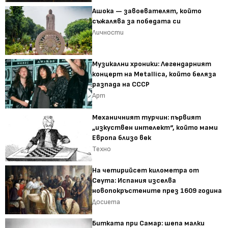
Ашока — завоевателят, който
съжалява за победата си
Личности
Музикални хроники: Легендарният
концерт на Metallica, който беляза
разпада на СССР
Арт
Механичният турчин: първият
„изкуствен интелект“, който мами
Европа близо век
Техно
На четирийсет километра от
Сеута: Испания изселва
новопокръстените през 1609 година
Досиета
Битката при Самар: шепа малки