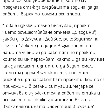
Бристолския университет, който му
предлага стаж за следващата година, за да
работи върху по-големи реактори.
"Това е изключително вълнуващ проект,
чието осъществяване отнема 1,5 години",
заяви д-р Джулиан Дейвис, ръководител на
колежа. "Искаме да дадем възможност на
нашите ученици да работят по проекти,
които ги интересуват, както и да ги научим
как да полагат изпити и да бъдат смели,
като им дадем възможност да поемат
рискове и да разработват проекти, които са
приложими в реални ситуации. Чезаре се
отличава с изключителна работна етика и
несъмнено ще окаже значително влияние
върху енергийната индустрия в бъдеще."