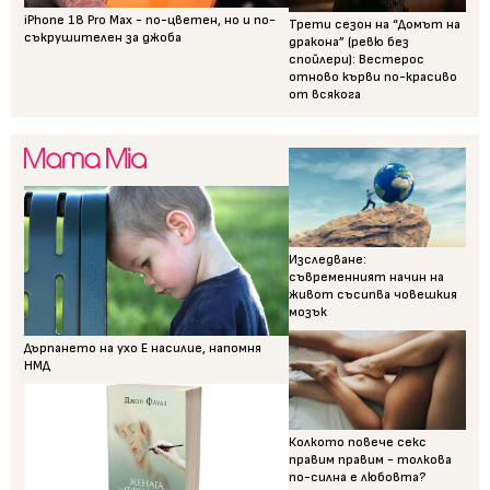
iPhone 18 Pro Max - по-цветен, но и по-
Трети сезон на “Домът на
съкрушителен за джоба
дракона” (ревю без
спойлери): Вестерос
отново кърви по-красиво
от всякога
Изследване:
съвременният начин на
живот съсипва човешкия
мозък
Дърпането на ухо Е насилие, напомня
НМД
Колкото повече секс
правим правим - толкова
по-силна е любовта?