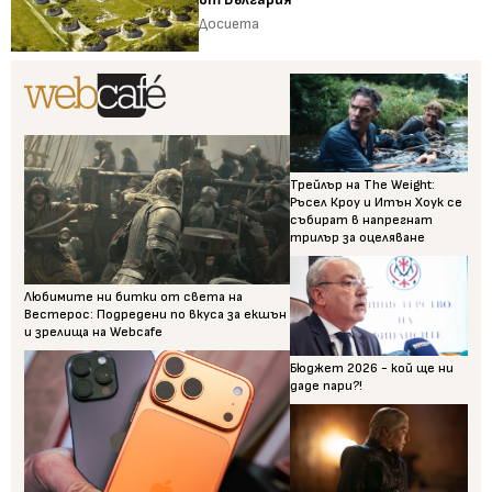
Досиета
Трейлър на The Weight:
Ръсел Кроу и Итън Хоук се
събират в напрегнат
трилър за оцеляване
Любимите ни битки от света на
Вестерос: Подредени по вкуса за екшън
и зрелища на Webcafe
Бюджет 2026 - кой ще ни
даде пари?!