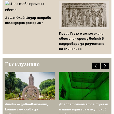
Защо Юлий Цезар направи
календарна реформа?
Ал
то
Преди Гугъл е имало глина:
ра
свещеник срещу войник в
на
надпревара за разчитане
Го
на клинописа
Ексклузивно
д
Ашока — завоевателят,
Двайсет километра тунели
Ме
а
който съжалява за
и нито един грам плутоний:
пъ