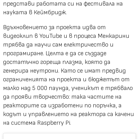
представи работата си на фестивала на
науката в Кеймбридж.
Вдъхновението за проекта идва от
видеоклип в YouTube и в процеса Менкарини
трябва да научи сам електричество и
програмиране. Целта е да се създаде
достатъчно гореща плазма, която да
генерира неутрони. Като се имат предвид
ограниченията на проекта и бюджетът от
малко над 5 000 паунда, ученикът е трябвало
да прояви творчество: така частите на
реакторите са изработени по поръчка, а
кодът и управлението на реактора са качени
на система Raspberry Pi.