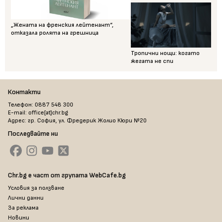
„Жената на френския лейтенант“,
отказала ролята на грешница
Тропични нощи: когато
жегата не спи
Контакти
Телефон: 0887 548 300
E-mail: office[at]chr.bg
Адрес: гр. София, ул. Фредерик Жолио Кюри №20
Последвайте ни
Chr.bg е част от групата WebCafe.bg
Условия за ползване
Лични данни
За реклама
Новини