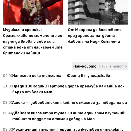
Музикални хроники:
От Монреал до бягството
Срамежливото момиченце се
през границата: двата
научи да вярва в себе си и
живота на Надя Команечи
стана една от най-големите
британски певици
Най-новото
Най-четеното
04:00
Наполеон иска титлата — Франц II я унищожава
11:00
Преди 100 години Гертруд Едерле преплува Ламанша по-
бързо от всеки мъж
03:00
Ашока — завоевателят, който съжалява за победата си
09:44
Двайсет километра тунели и нито един грам плутоний:
тайният подземен атомен завод на Мао
03:00
Механичният турчин: първият „изкуствен интелект“,