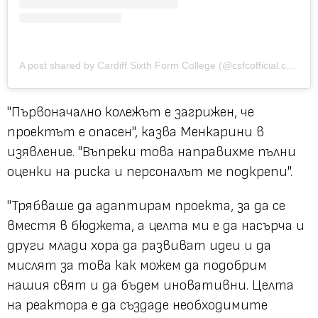
A post shared by Cardiff Sixth Form College (@csfcofficial.cardiff)
"Първоначално колежът е загрижен, че
проектът е опасен", казва Менкарини в
изявление. "Въпреки това направихме пълни
оценки на риска и персоналът ме подкрепи".
"Трябваше да адаптирам проекта, за да се
вместя в бюджета, а целта ми е да насърча и
други млади хора да развиват идеи и да
мислят за това как можем да подобрим
нашия свят и да бъдем иновативни. Целта
на реактора е да създаде необходимите