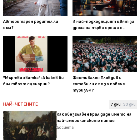
Авторитарен родител ли
И най-подходящият цвят за
съм?
дреха на първа среща е...
"Мъртва хватка": А какъв би
Фестивален Пловдив и
бил твоят сценарии?
готови ли сме за повече
туризъм?
НАЙ-ЧЕТЕНИТЕ
7 дни
30 дни
Как обезглавен крал даде името на
най-американското питие
Досиета