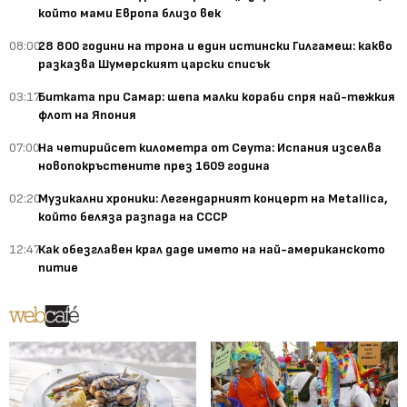
който мами Европа близо век
08:00
28 800 години на трона и един истински Гилгамеш: какво
разказва Шумерският царски списък
03:17
Битката при Самар: шепа малки кораби спря най-тежкия
флот на Япония
07:00
На четирийсет километра от Сеута: Испания изселва
новопокръстените през 1609 година
02:20
Музикални хроники: Легендарният концерт на Metallica,
който беляза разпада на СССР
12:47
Как обезглавен крал даде името на най-американското
питие