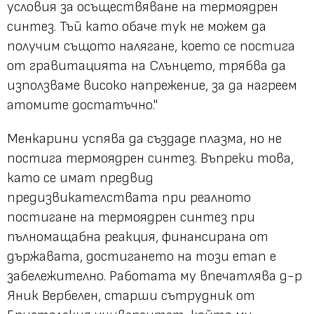
условия за осъществяване на термоядрен
синтез. Тъй като обаче тук не можем да
получим същото налягане, което се постига
от гравитацията на Слънцето, трябва да
използваме високо напрежение, за да нагреем
атомите достатъчно."
Менкарини успява да създаде плазма, но не
постига термоядрен синтез. Въпреки това,
като се имат предвид
предизвикателствата при реалното
постигане на термоядрен синтез при
пълномащабна реакция, финансирана от
държавата, достигането на този етап е
забележително. Работата му впечатлява д-р
Яник Вербелен, старши сътрудник от