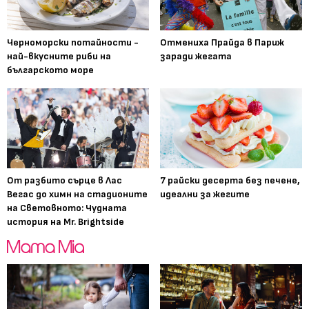
Черноморски потайности -
Отмениха Прайда в Париж
най-вкусните риби на
заради жегата
българското море
От разбито сърце в Лас
7 райски десерта без печене,
Вегас до химн на стадионите
идеални за жегите
на Световното: Чудната
история на Mr. Brightside