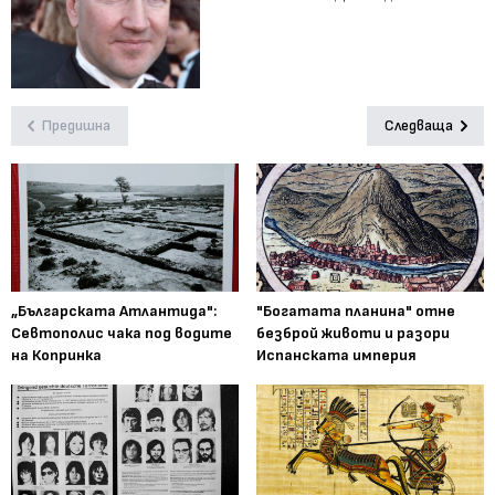
Предишна
Следваща
„Българската Атлантида":
"Богатата планина" отне
Севтополис чака под водите
безброй животи и разори
на Копринка
Испанската империя