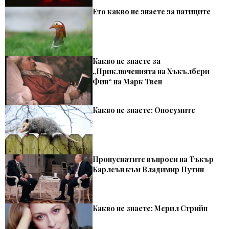
Ето какво не знаете за патиците
Какво не знаете за
„Приключенията на Хъкълбери
Фин“ на Марк Твен
Какво не знаете: Опосумите
Пропуснатите въпроси на Тъкър
Карлсън към Владимир Путин
Какво не знаете: Мерил Стрийп