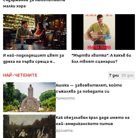
малки хора
И най-подходящият цвят за
"Мъртва хватка": А какъв би
дреха на първа среща е...
бил твоят сценарии?
НАЙ-ЧЕТЕНИТЕ
7 дни
30 дни
Ашока — завоевателят, който
съжалява за победата си
Личности
Как обезглавен крал даде името на
най-американското питие
Досиета