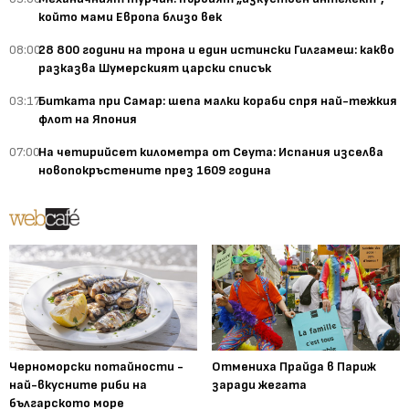
който мами Европа близо век
08:00
28 800 години на трона и един истински Гилгамеш: какво
разказва Шумерският царски списък
03:17
Битката при Самар: шепа малки кораби спря най-тежкия
флот на Япония
07:00
На четирийсет километра от Сеута: Испания изселва
новопокръстените през 1609 година
Черноморски потайности -
Отмениха Прайда в Париж
най-вкусните риби на
заради жегата
българското море