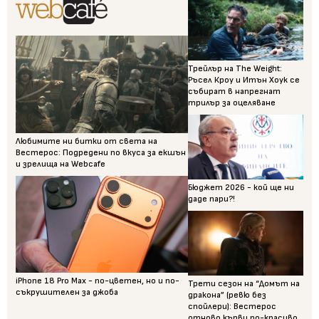
Трейлър на The Weight:
Ръсел Кроу и Итън Хоук се
събират в напрегнат
трилър за оцеляване
Любимите ни битки от света на
Вестерос: Подредени по вкуса за екшън
и зрелища на Webcafe
Бюджет 2026 - кой ще ни
даде пари?!
iPhone 18 Pro Max - по-цветен, но и по-
Трети сезон на “Домът на
съкрушителен за джоба
дракона” (ревю без
спойлери): Вестерос
отново кърви по-красиво