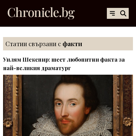
Статии свързани с
факти
Уилям Шекспир: шест любопитни факта за
най-великия драматург