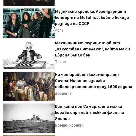
Музикални хроники: Легендарният
концерт на Metallica, който беляза
разпада на СССР
Арт
Механичният турчин: първият
„изкуствен интелект“, който мами
Европа близо век
Техно
На четирийсет километра от
Сеута: Испания изселва
новопокръстените през 1609 година
Досиета
Битката при Самар: шепа малки
кораби спря най-тежкия флот на
Япония
Военни хроники