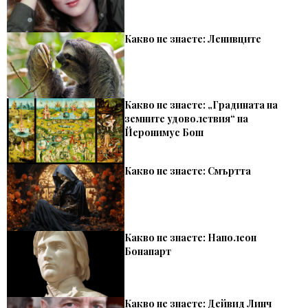
Какво не знаете: Ленивците
Какво не знаете: „Градината на
земните удоволствия“ на
Йеронимус Бош
Какво не знаете: Смъртта
Какво не знаете: Наполеон
Бонапарт
Какво не знаете: Дейвид Линч