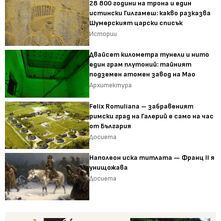
28 800 години на трона и един
истински Гилгамеш: какво разказва
Шумерският царски списък
Истории
Двайсет километра тунели и нито
един грам плутоний: тайният
подземен атомен завод на Мао
Архитектура
Felix Romuliana – забравеният
римски град на Галерий е само на час
от България
Досиета
Наполеон иска титлата — Франц II я
унищожава
Досиета