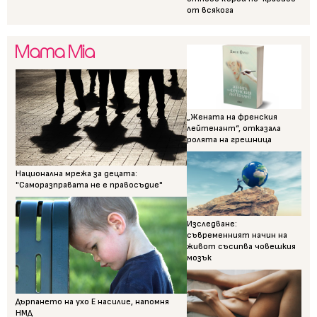
от всякога
„Жената на френския
лейтенант“, отказала
ролята на грешница
Национална мрежа за децата:
"Саморазправата не е правосъдие"
Изследване:
съвременният начин на
живот съсипва човешкия
мозък
Дърпането на ухо Е насилие, напомня
НМД