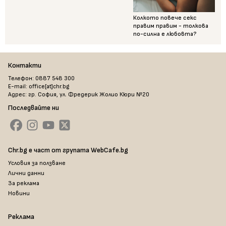
Колкото повече секс
правим правим - толкова
по-силна е любовта?
Контакти
Телефон: 0887 548 300
E-mail: office[at]chr.bg
Адрес: гр. София, ул. Фредерик Жолио Кюри №20
Последвайте ни
Chr.bg е част от групата WebCafe.bg
Условия за ползване
Лични данни
За реклама
Новини
Реклама