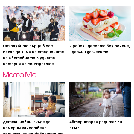
От разбито сърце в Лас
7 райски десерта без печене,
Вегас до химн на стадионите
идеални за жегите
на Световното: Чудната
история на Mr. Brightside
Детски новини: къде да
Авторитарен родител ли
намерим качествено
съм?
съдържание за любопитните