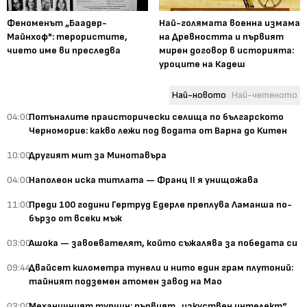
Феноменът „Баадер-
Най-голямата военна измама
Майнхоф": терористите,
на Древността и първият
чието име ви преследва
мирен договор в историята:
уроците на Кадеш
Най-новото
Най-четеното
04:00
Потъналите праисторически селища по българското
Черноморие: какво лежи под водата от Варна до Китен
10:00
Другият мит за Минотавъра
04:00
Наполеон иска титлата — Франц II я унищожава
11:00
Преди 100 години Гертруд Едерле преплува Ламанша по-
бързо от всеки мъж
03:00
Ашока — завоевателят, който съжалява за победата си
09:44
Двайсет километра тунели и нито един грам плутоний:
тайният подземен атомен завод на Мао
03:00
Механичният турчин: първият „изкуствен интелект“,