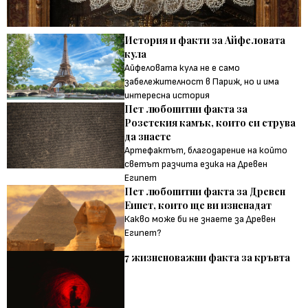
История и факти за Айфеловата
кула
Айфеловата кула не е само
забележителност в Париж, но и има
интересна история
Пет любопитни факта за
Розетския камък, които си струва
да знаете
Артефактът, благодарение на който
светът разчита езика на Древен
Египет
Пет любопитни факта за Древен
Еипет, които ще ви изненадат
Какво може би не знаете за Древен
Египет?
7 жизненоважни факта за кръвта