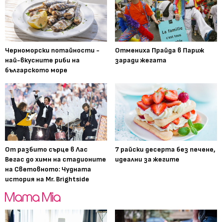
Черноморски потайности -
Отмениха Прайда в Париж
най-вкусните риби на
заради жегата
българското море
От разбито сърце в Лас
7 райски десерта без печене,
Вегас до химн на стадионите
идеални за жегите
на Световното: Чудната
история на Mr. Brightside