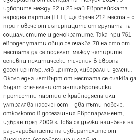
изборите между 22 и 25 май Европейската
народна партия (ЕНП) ще вземе 212 места - с
три повече от съперниците от групата на
социалистите и демократите. Така при 751
евродепутати общо се очаква 70 на сто от
местата да се поделят между четирите
основни политически течения в Европа -
десен център, ляв център, либерали и зелени.
Около една четвърт от местата се очаква да
бъдат спечелени от антиевропейски
протестни партии с крайнодясна или
ултралява насоченост - два пъти повече,
отколкото в досегашния Европарламент,
избран през 2009 г. Това се дължи най-вече на
разочарованието на избирателите от
високата безработица и слабия