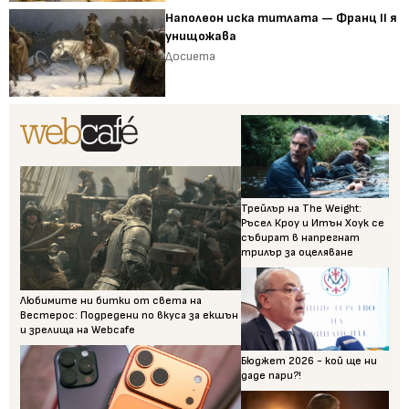
Наполеон иска титлата — Франц II я
унищожава
Досиета
Трейлър на The Weight:
Ръсел Кроу и Итън Хоук се
събират в напрегнат
трилър за оцеляване
Любимите ни битки от света на
Вестерос: Подредени по вкуса за екшън
и зрелища на Webcafe
Бюджет 2026 - кой ще ни
даде пари?!