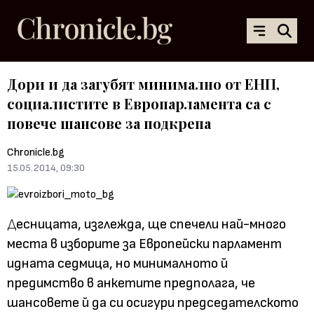
Дори и да загубят минимално от ЕНП,
социалистите в Европарламента са с
повече шансове за подкрепа
Chronicle.bg
15.05.2014, 09:30
Д
есницата, изглежда, ще спечели най-много
места в изборите за Европейски парламент
идната седмица, но минималното й
предимство в анкетите предполага, че
шансовете й да си осигури
председателското