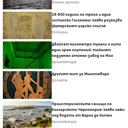
Военни хроники
28 800 години на трона и един
истински Гилгамеш: какво разказва
Шумерският царски списък
Истории
Двайсет километра тунели и нито
един грам плутоний: тайният
подземен атомен завод на Мао
Архитектура
Другият мит за Минотавъра
Досиета
Праисторическите селища по
българското Черноморие: какво лежи
под водата от Варна до Китен
Архитектура