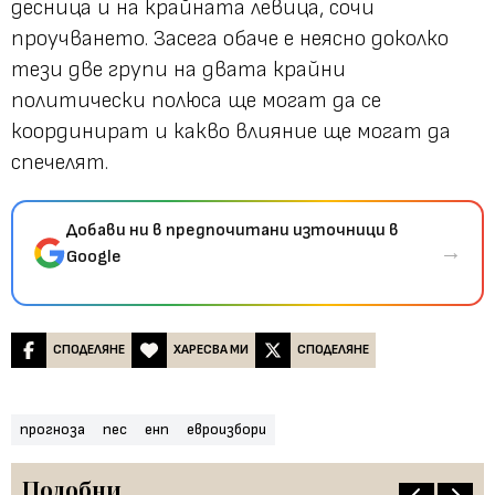
десница и на крайната левица, сочи
проучването. Засега обаче е неясно доколко
тези две групи на двата крайни
политически полюса ще могат да се
координират и какво влияние ще могат да
спечелят.
Добави ни в предпочитани източници в
→
Google
СПОДЕЛЯНЕ
ХАРЕСВА МИ
СПОДЕЛЯНЕ
прогноза
пес
енп
евроизбори
Подобни