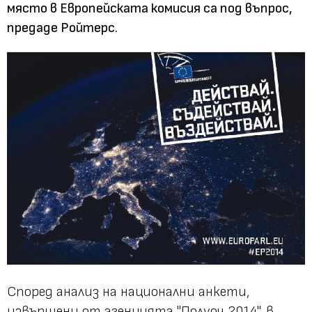
място в Европейската комисия са под въпрос,
предаде Ройтерс.
Според анализ на национални анкети,
извършени от агенцията "Полуоч 2014", в