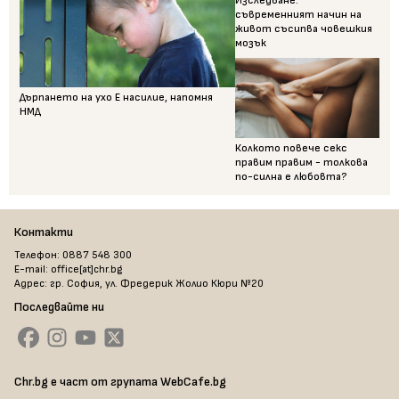
Изследване:
съвременният начин на
живот съсипва човешкия
мозък
Дърпането на ухо Е насилие, напомня
НМД
Колкото повече секс
правим правим - толкова
по-силна е любовта?
Контакти
Телефон: 0887 548 300
E-mail: office[at]chr.bg
Адрес: гр. София, ул. Фредерик Жолио Кюри №20
Последвайте ни
Chr.bg е част от групата WebCafe.bg