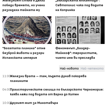
Железният стълб в Делхи
„Българската Атлантида":
победи времето, но учени
Севтополис чака под водите
разгадаха тайната му
на Копринка
"Богатата планина" отне
Феноменът „Баадер-
безброй животи и разори
Майнхоф": терористите,
Испанската империя
чието име ви преследва
Най-новото
Най-четеното
11:00
Железни врата – там, където Дунав покорява
планините
04:00
Праисторическите селища по българското Черноморие:
какво лежи под водата от Варна до Китен
10:00
Другият мит за Минотавъра