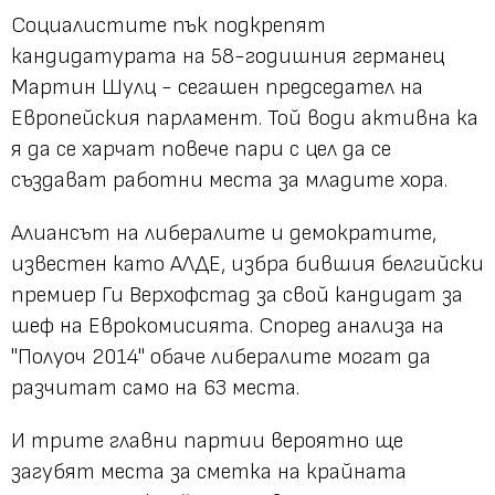
Социалистите пък подкрепят
кандидатурата на 58-годишния германец
Мартин Шулц - сегашен председател на
Европейския парламент. Той води активна ка
я да се харчат повече пари с цел да се
създават работни места за младите хора.
Алиансът на либералите и демократите,
известен като АЛДЕ, избра бившия белгийски
премиер Ги Верхофстад за свой кандидат за
шеф на Еврокомисията. Според анализа на
"Полуоч 2014" обаче либералите могат да
разчитат само на 63 места.
И трите главни партии вероятно ще
загубят места за сметка на крайната