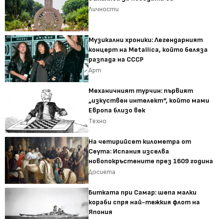
Личности
Музикални хроники: Легендарният
концерт на Metallica, който беляза
разпада на СССР
Арт
Механичният турчин: първият
„изкуствен интелект“, който мами
Европа близо век
Техно
На четирийсет километра от
Сеута: Испания изселва
новопокръстените през 1609 година
Досиета
Битката при Самар: шепа малки
кораби спря най-тежкия флот на
Япония