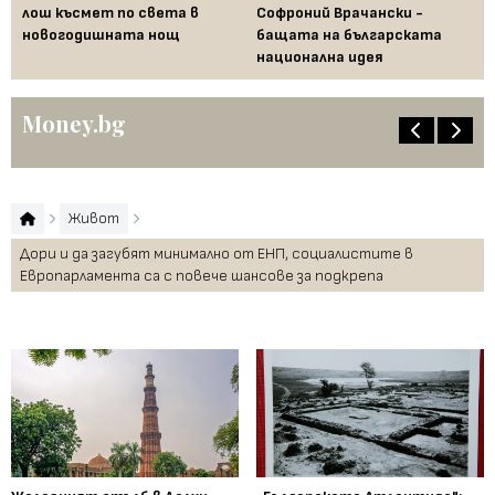
 за
лош късмет по света в
Софроний Врачански -
Ти
новогодишната нощ
бащата на българската
съ
национална идея
по
Money.bg
Живот
Дори и да загубят минимално от ЕНП, социалистите в
Европарламента са с повече шансове за подкрепа