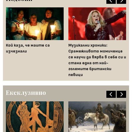
ам
Кой каза, че маите са
Музикални хроники:
Пр
а
изчезнали
Срамежливото момиченце
по
се научи да вярва в себе си и
Че
стана една от най-
во
големите британски
певици
Ексклузивно