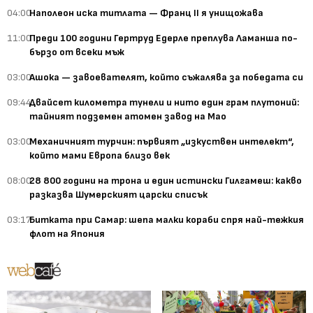
04:00
Наполеон иска титлата — Франц II я унищожава
11:00
Преди 100 години Гертруд Едерле преплува Ламанша по-
бързо от всеки мъж
03:00
Ашока — завоевателят, който съжалява за победата си
09:44
Двайсет километра тунели и нито един грам плутоний:
тайният подземен атомен завод на Мао
03:00
Механичният турчин: първият „изкуствен интелект“,
който мами Европа близо век
08:00
28 800 години на трона и един истински Гилгамеш: какво
разказва Шумерският царски списък
03:17
Битката при Самар: шепа малки кораби спря най-тежкия
флот на Япония