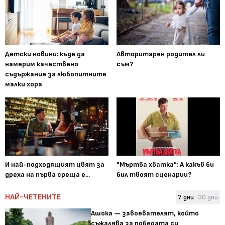
Детски новини: къде да
Авторитарен родител ли
намерим качествено
съм?
съдържание за любопитните
малки хора
И най-подходящият цвят за
"Мъртва хватка": А какъв би
дреха на първа среща е...
бил твоят сценарии?
НАЙ-ЧЕТЕНИТЕ
7 дни
30 дни
Ашока — завоевателят, който
съжалява за победата си