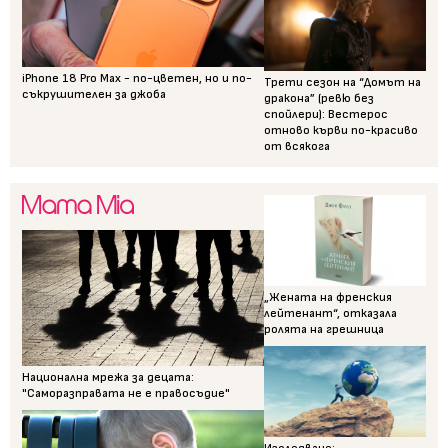
iPhone 18 Pro Max - по-цветен, но и по-
Трети сезон на “Домът на
съкрушителен за джоба
дракона” (ревю без
спойлери): Вестерос
отново кърви по-красиво
от всякога
„Жената на френския
лейтенант“, отказала
ролята на грешница
Национална мрежа за децата:
"Саморазправата не е правосъдие"