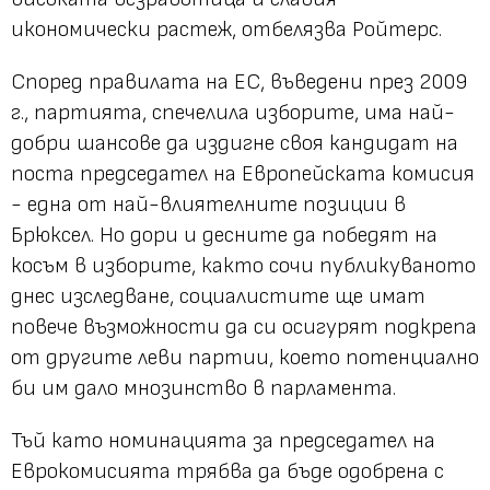
икономически растеж, отбелязва Ройтерс.
Според правилата на ЕС, въведени през 2009
г., партията, спечелила изборите, има най-
добри шансове да издигне своя кандидат на
поста председател на Европейската комисия
- една от най-влиятелните позиции в
Брюксел. Но дори и десните да победят на
косъм в изборите, както сочи публикуваното
днес изследване, социалистите ще имат
повече възможности да си осигурят подкрепа
от другите леви партии, което потенциално
би им дало мнозинство в парламента.
Тъй като номинацията за председател на
Еврокомисията трябва да бъде одобрена с