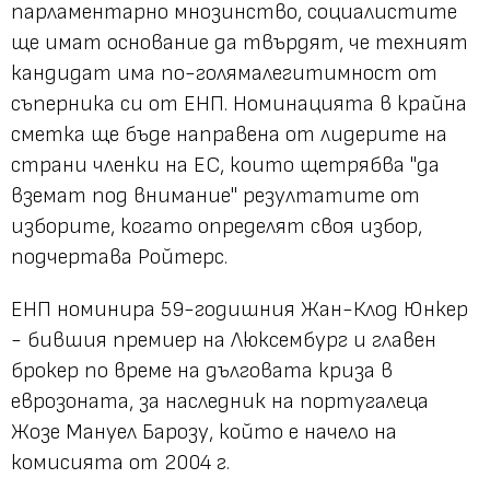
парламентарно мнозинство, социалистите
ще имат основание да твърдят, че техният
кандидат има по-голямалегитимност от
съперника си от ЕНП. Номинацията в крайна
сметка ще бъде направена от лидерите на
страни членки на ЕС, които щетрябва "да
вземат под внимание" резултатите от
изборите, когато определят своя избор,
подчертава Ройтерс.
ЕНП номинира 59-годишния Жан-Клод Юнкер
- бившия премиер на Люксембург и главен
брокер по време на дълговата криза в
еврозоната, за наследник на португалеца
Жозе Мануел Барозу, който е начело на
комисията от 2004 г.