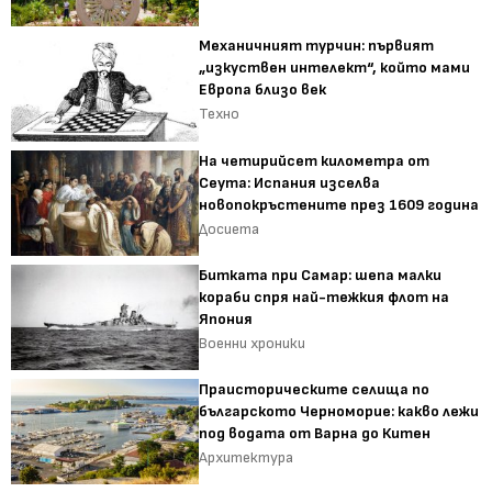
Механичният турчин: първият
„изкуствен интелект“, който мами
Европа близо век
Техно
На четирийсет километра от
Сеута: Испания изселва
новопокръстените през 1609 година
Досиета
Битката при Самар: шепа малки
кораби спря най-тежкия флот на
Япония
Военни хроники
Праисторическите селища по
българското Черноморие: какво лежи
под водата от Варна до Китен
Архитектура