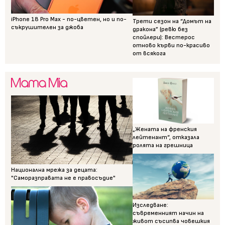
iPhone 18 Pro Max - по-цветен, но и по-
Трети сезон на “Домът на
съкрушителен за джоба
дракона” (ревю без
спойлери): Вестерос
отново кърви по-красиво
от всякога
„Жената на френския
лейтенант“, отказала
ролята на грешница
Национална мрежа за децата:
"Саморазправата не е правосъдие"
Изследване:
съвременният начин на
живот съсипва човешкия