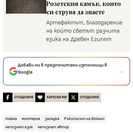
Розетския камък, които
си струва да знаете
Артефактът, благодарение
на който светът разчита
езика на Древен Египет
Добави ни в предпочитани източници в
→
Google
СПОДЕЛЯНЕ
ХАРЕСВА МИ
СПОДЕЛЯНЕ
тайна
мистерия
загадка
Ръкописът на Войнич
непознат език
непознат автор