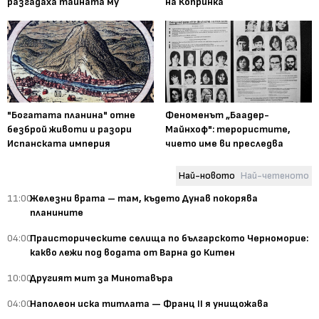
разгадаха тайната му
на Копринка
"Богатата планина" отне
Феноменът „Баадер-
безброй животи и разори
Майнхоф": терористите,
Испанската империя
чието име ви преследва
Най-новото
Най-четеното
11:00
Железни врата – там, където Дунав покорява
планините
04:00
Праисторическите селища по българското Черноморие:
какво лежи под водата от Варна до Китен
10:00
Другият мит за Минотавъра
04:00
Наполеон иска титлата — Франц II я унищожава