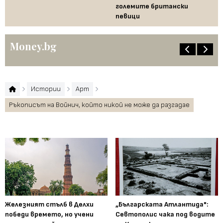
големите британски
певици
Money.bg
Истории
Арт
Ръкописът на Войнич, който никой не може да разгадае
Железният стълб в Делхи
„Българската Атлантида":
победи времето, но учени
Севтополис чака под водите