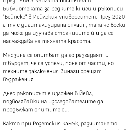
През 1969 г. книгата постъпва в
Библиотеката за редките книги и ръкописи
"Бейнеке" в Йейлския университет. През 2020
г. тя е дигитализирана онлайн, така че всеки
да може да изучава страниците ѝ и да се
наслаждава на тяхната красота.
Мнозина се опитват да го разгадаят и
твърдят, че са успели, поне от части, но
техните заключения винаги срещат
възражения.
Днес ръкописът е изложен в Йейл,
позволявайки на изследователите да
продължат опитите си.
Както при Розетския камък, разчитането