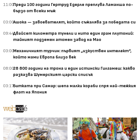
11:00
Преди 100 години Гертруд Едерле преплува Ламанша по-
бързо от всеки мъж
03:00
Ашока — завоевателят, който съжалява за победата си
09:44
Двайсет километра тунели и нито един грам плутоний:
тайният подземен атомен завод на Мао
03:00
Механичният турчин: първият „изкуствен интелект“,
който мами Европа близо век
08:00
28 800 години на трона и един истински Гилгамеш: какво
разказва Шумерският царски списък
03:17
Битката при Самар: шепа малки кораби спря най-тежкия
флот на Япония