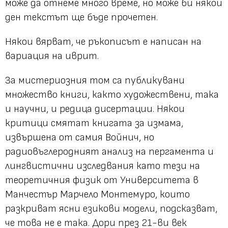
може да отнеме много време, но може би някой
ден текстът ще бъде прочетен.
Някои вярват, че ръкописът е написан на
вариация на иврит.
За мистериозния том са публикувани
множество книги, както художествени, така
и научни, и редица дисертации. Някои
критици смятат книгата за измама,
извършена от самия Войнич, но
радиовъглеродният анализ на пергамента и
лингвистични изследвания като тези на
теоретичния физик от Университета в
Манчестър Марчело Монтемуро, които
разкриват ясни езикови модели, подсказват,
че това не е така. Дори през 21-ви век