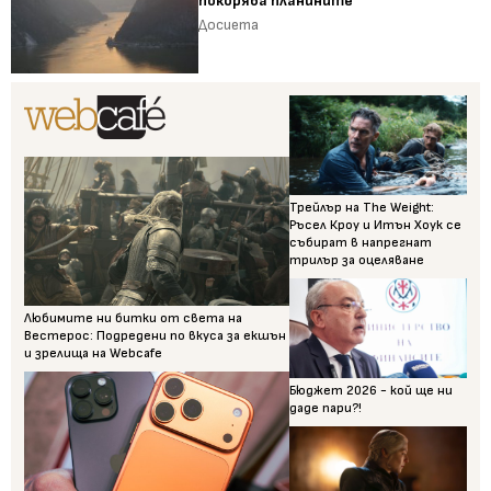
покорява планините
Досиета
Трейлър на The Weight:
Ръсел Кроу и Итън Хоук се
събират в напрегнат
трилър за оцеляване
Любимите ни битки от света на
Вестерос: Подредени по вкуса за екшън
и зрелища на Webcafe
Бюджет 2026 - кой ще ни
даде пари?!