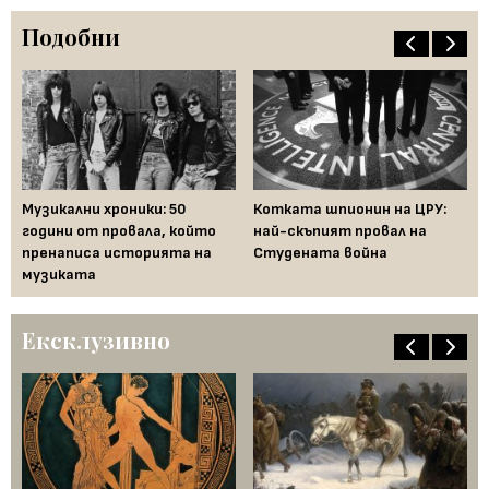
Подобни
:
Музикални хроники: 50
Котката шпионин на ЦРУ:
Да
години от провала, който
най-скъпият провал на
де
е
пренаписа историята на
Студената война
"п
музиката
Ексклузивно