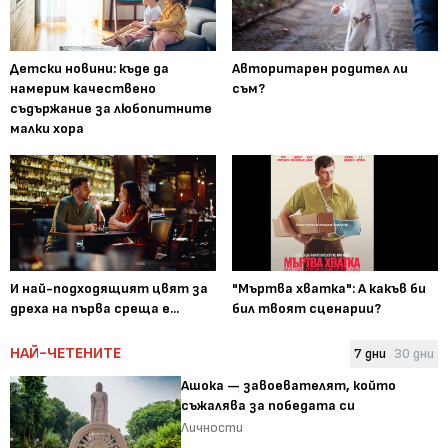
Детски новини: къде да
Авторитарен родител ли
намерим качествено
съм?
съдържание за любопитните
малки хора
И най-подходящият цвят за
"Мъртва хватка": А какъв би
дреха на първа среща е...
бил твоят сценарии?
НАЙ-ЧЕТЕНИТЕ
7 дни
30 дни
Ашока — завоевателят, който
съжалява за победата си
Личности