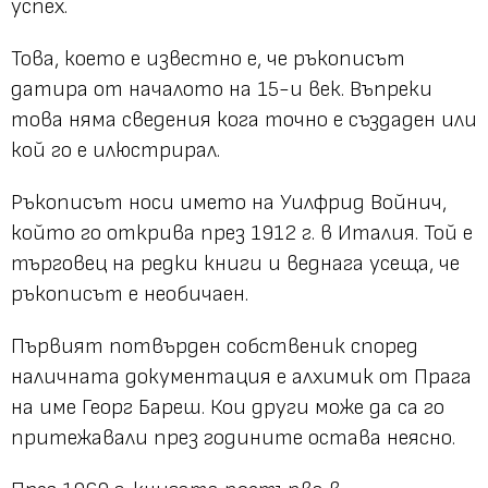
успех.
Това, което е известно е, че ръкописът
датира от началото на 15-и век. Въпреки
това няма сведения кога точно е създаден или
кой го е илюстрирал.
Ръкописът носи името на Уилфрид Войнич,
който го открива през 1912 г. в Италия. Той е
търговец на редки книги и веднага усеща, че
ръкописът е необичаен.
Първият потвърден собственик според
наличната документация е алхимик от Прага
на име Георг Бареш. Кои други може да са го
притежавали през годините остава неясно.