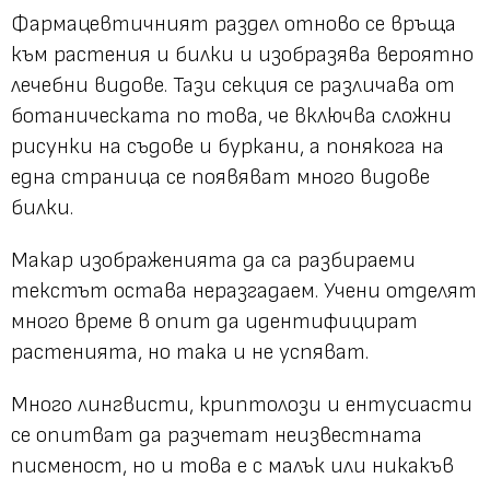
Фармацевтичният раздел отново се връща
към растения и билки и изобразява вероятно
лечебни видове. Тази секция се различава от
ботаническата по това, че включва сложни
рисунки на съдове и буркани, а понякога на
една страница се появяват много видове
билки.
Макар изображенията да са разбираеми
текстът остава неразгадаем. Учени отделят
много време в опит да идентифицират
растенията, но така и не успяват.
Много лингвисти, криптолози и ентусиасти
се опитват да разчетат неизвестната
писменост, но и това е с малък или никакъв