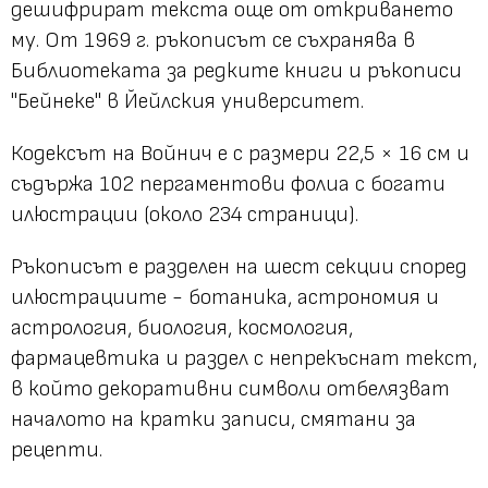
дешифрират текста още от откриването
му. От 1969 г. ръкописът се съхранява в
Библиотеката за редките книги и ръкописи
"Бейнеке" в Йейлския университет.
Кодексът на Войнич е с размери 22,5 × 16 см и
съдържа 102 пергаментови фолиа с богати
илюстрации (около 234 страници).
Ръкописът е разделен на шест секции според
илюстрациите - ботаника, астрономия и
астрология, биология, космология,
фармацевтика и раздел с непрекъснат текст,
в който декоративни символи отбелязват
началото на кратки записи, смятани за
рецепти.