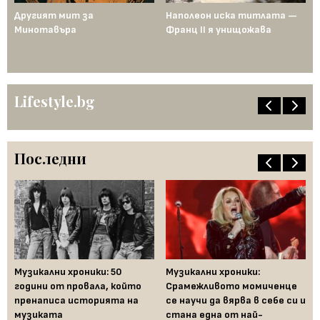
ща
Другият мит за
Наполеон иска титлата —
Пр
Минотавъра
Франц II я унищожава
Ед
од
по
ен
Lifestyle.bg
Последни
Музикални хроники: 50
Музикални хроники:
Од
години от провала, който
Срамежливото момиченце
во
пренаписа историята на
се научи да вярва в себе си и
ко
музиката
стана една от най-