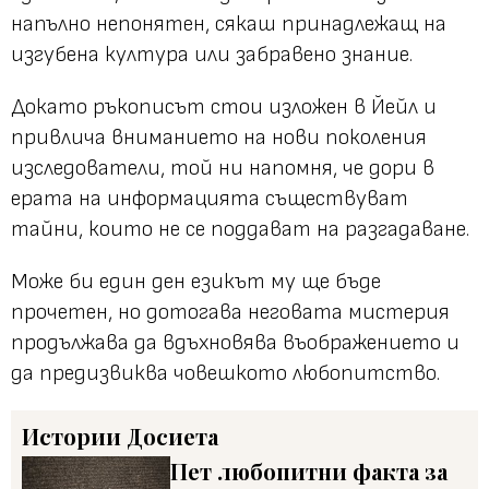
напълно непонятен, сякаш принадлежащ на
изгубена култура или забравено знание.
Докато ръкописът стои изложен в Йейл и
привлича вниманието на нови поколения
изследователи, той ни напомня, че дори в
ерата на информацията съществуват
тайни, които не се поддават на разгадаване.
Може би един ден езикът му ще бъде
прочетен, но дотогава неговата мистерия
продължава да вдъхновява въображението и
да предизвиква човешкото любопитство.
Истории
Досиета
Пет любопитни факта за