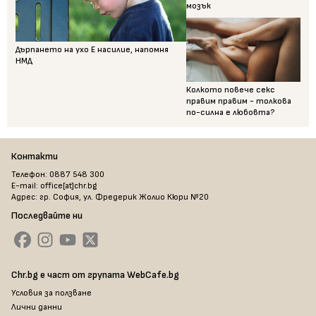
мозък
Дърпането на ухо Е насилие, напомня
НМД
Колкото повече секс
правим правим - толкова
по-силна е любовта?
Контакти
Телефон: 0887 548 300
E-mail: office[at]chr.bg
Адрес: гр. София, ул. Фредерик Жолио Кюри №20
Последвайте ни
Chr.bg е част от групата WebCafe.bg
Условия за ползване
Лични данни