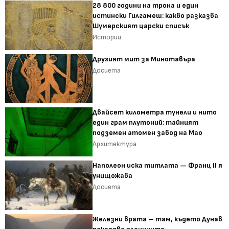
28 800 години на трона и един
истински Гилгамеш: какво разказва
Шумерският царски списък
Истории
Другият мит за Минотавъра
Досиета
Двайсет километра тунели и нито
един грам плутоний: тайният
подземен атомен завод на Мао
Архитектура
Наполеон иска титлата — Франц II я
унищожава
Досиета
Железни врата – там, където Дунав