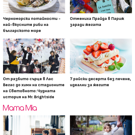
Черноморски потайности -
Отмениха Прайда в Париж
най-вкусните риби на
заради жегата
българското море
От разбито сърце в Лас
7 райски десерта без печене,
Вегас до химн на стадионите
идеални за жегите
на Световното: Чудната
история на Mr. Brightside