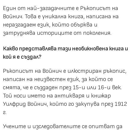
Един от най-загадачните е Ръкописът на
Войнич. Това е уникална книга, написана на
неразгадаем език, който обърква и
затруднява историците от поколения.
Какво представлява тази необикновена книга и
кой я е създал?
Ръкописът на Войнич е илюстриран ръкопис,
написан на неизвестен език, за който се
смята, че е създаден през 15-и или 16-и век.
Той носи името на антикваря и книжар
Уилфрид Войнич, който го закупува през 1912
г.
Учените и изследователите се опитват да