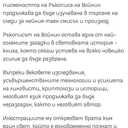
писмеността на Ръкописа на Войнич
продължава да бъде изучавана в търсене на
следи за нейния таен смисъл и произход.
Ръкописът на Войнич остава една от най-
големите загадки в световната история -
книга, която сякаш устоява на всяко човешко
усилие да бъде разбрана.
Въпреки вековете изследвания,
усъвършенстваните технологии и усилията
на лингвисти, криптолози и историци,
неговият език продължава да бъде
неразгадан, както и неговият автор.
Илюстрациите му открехват врата към
един свят, който е едновременно познат и