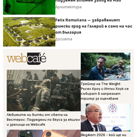
подземен атомен завод на Мао
Архитектура
Felix Romuliana – забравеният
римски град на Галерий е само на час
от България
Досиета
Трейлър на The Weight:
Ръсел Кроу и Итън Хоук се
събират в напрегнат
трилър за оцеляване
Любимите ни битки от света на
Вестерос: Подредени по вкуса за екшън
и зрелища на Webcafe
Бюджет 2026 - кой ще ни