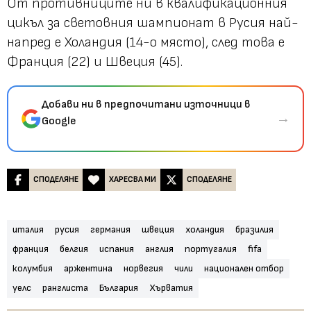
От противниците ни в квалификационния
цикъл за световния шампионат в Русия най-
напред е Холандия (14-о място), след това е
Франция (22) и Швеция (45).
Добави ни в предпочитани източници в
→
Google
СПОДЕЛЯНЕ
ХАРЕСВА МИ
СПОДЕЛЯНЕ
италия
русия
германия
швеция
холандия
бразилия
франция
белгия
испания
англия
португалия
fifa
колумбия
аржентина
норвегия
чили
национален отбор
уелс
ранглиста
България
Хърватия