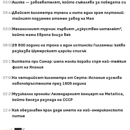
03:00
Ашока — завоевателят, който съжалява за победата си
09:44
Двайсет километра тунели и нито един грам плутоний:
тайният подземен атомен завод на Мао
03:00
Механичният турчин: първият „изкуствен интелект“,
който мами Европа близо век
08:00
28 800 години на трона и един истински Гилгамеш: какво
разказва Шумерският царски списък
03:17
Битката при Самар: шепа малки кораби спря най-тежкия
флот на Япония
07:00
На четирийсет километра от Сеута: Испания изселва
новопокръстените през 1609 година
02:20
Музикални хроники: Легендарният концерт на Metallica,
който беляза разпада на СССР
12:47
Как обезглавен крал даде името на най-американското
питие