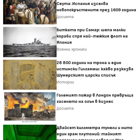
Сеута: Испания изселва
новопокръстените през 1609 година
Досиета
Битката при Самар: шепа малки
кораби спря най-тежкия флот на
Япония
Военни хроники
28 800 години на трона и един
истински Гилгамеш: какво разказва
Шумерският царски списък
Истории
Големият пожар в Лондон превръща
гасенето на огън в бизнес
Досиета
Двайсет километра тунели и нито
един грам плутоний: тайният