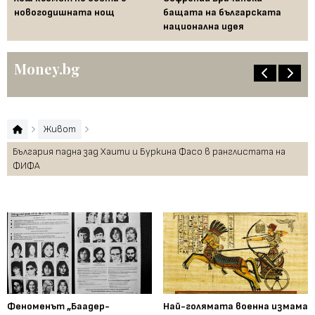
новогодишната нощ
бащата на българската
съ
национална идея
по
Money.bg
Живот
България падна зад Хаити и Буркина Фасо в ранглистата на
ФИФА
Феноменът „Баадер-
Най-голямата военна измама