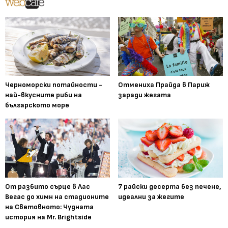
Черноморски потайности -
Отмениха Прайда в Париж
най-вкусните риби на
заради жегата
българското море
От разбито сърце в Лас
7 райски десерта без печене,
Вегас до химн на стадионите
идеални за жегите
на Световното: Чудната
история на Mr. Brightside