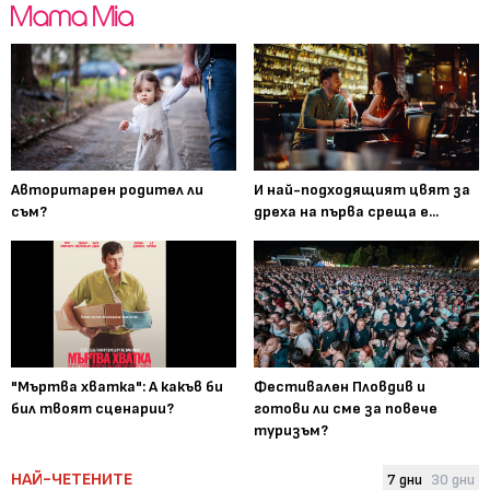
Авторитарен родител ли
И най-подходящият цвят за
съм?
дреха на първа среща е...
"Мъртва хватка": А какъв би
Фестивален Пловдив и
бил твоят сценарии?
готови ли сме за повече
туризъм?
НАЙ-ЧЕТЕНИТЕ
7 дни
30 дни