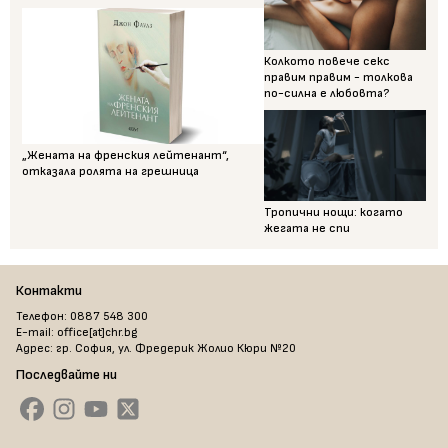
Колкото повече секс
правим правим - толкова
по-силна е любовта?
„Жената на френския лейтенант“,
отказала ролята на грешница
Тропични нощи: когато
жегата не спи
Контакти
Телефон: 0887 548 300
E-mail: office[at]chr.bg
Адрес: гр. София, ул. Фредерик Жолио Кюри №20
Последвайте ни