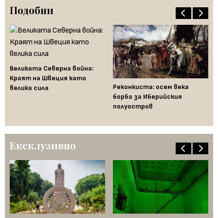
Подобни
Великата Северна война:
Краят на Швеция като
Реконкиста: осем века
Fe
велика сила
борба за Иберийския
за
полуостров
на
Бъ
Ексклузивно