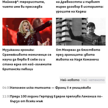
Майнхоф": терористите,
на Древността и първият
чието име ви преследва
мирен договор в историята:
уроците на Кадеш
Музикални хроники:
От Монреал до бягството
Срамежливото момиченце се
през границата: двата
научи да вярва в себе си и
живота на Надя Команечи
стана една от най-големите
британски певици
Най-новото
Най-четеното
04:00
Наполеон иска титлата — Франц II я унищожава
11:00
Преди 100 години Гертруд Едерле преплува Ламанша по-
бързо от всеки мъж