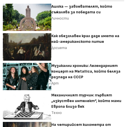
Ашока — завоевателят, който
съжалява за победата си
Личности
Как обезглавен крал даде името на
най-американското питие
Досиета
Музикални хроники: Легендарният
концерт на Metallica, който беляза
разпада на СССР
Арт
Механичният турчин: първият
„изкуствен интелект“, който мами
Европа близо век
Техно
На четирийсет километра от