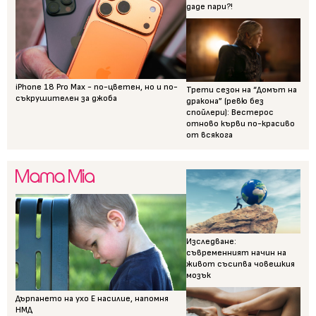
даде пари?!
iPhone 18 Pro Max - по-цветен, но и по-
Трети сезон на “Домът на
съкрушителен за джоба
дракона” (ревю без
спойлери): Вестерос
отново кърви по-красиво
от всякога
Изследване:
съвременният начин на
живот съсипва човешкия
мозък
Дърпането на ухо Е насилие, напомня
НМД