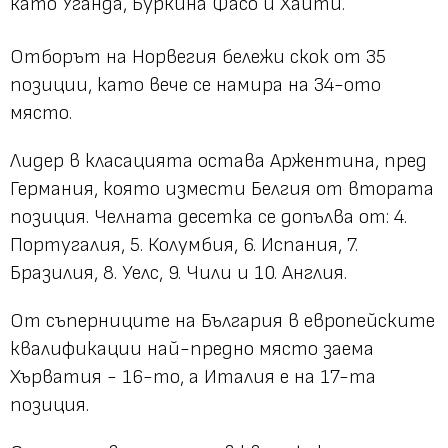
като Уганда, Буркина Фасо и Хаити.
Отборът на Норвегия бележи скок от 35
позиции, като вече се намира на 34-ото
място.
Лидер в класацията остава Аржентина, пред
Германия, която измести Белгия от втората
позиция. Челната десетка се допълва от: 4.
Португалия, 5. Колумбия, 6. Испания, 7.
Бразилия, 8. Уелс, 9. Чили и 10. Англия.
От съперниците на България в европейските
квалификации най-предно място заема
Хърватия - 16-то, а Италия е на 17-та
позиция.