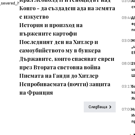
03:00
А
с
Конго - да създадеш ада на земята
е изкуство
09:44
Д
е
История и произход на
п
пържените картофи
03:00
М
Последният ден на Хитлер и
„
самоубийството му в бункера
Е
Държавите, които спасяват евреи
08:00
2
през Втората световна война
и
Писмата на Ганди до Хитлер
Ш
Непробиваемата (почти) защита
03:17
Б
на Франция
к
Я
Следваща
07:00
Н
И
п