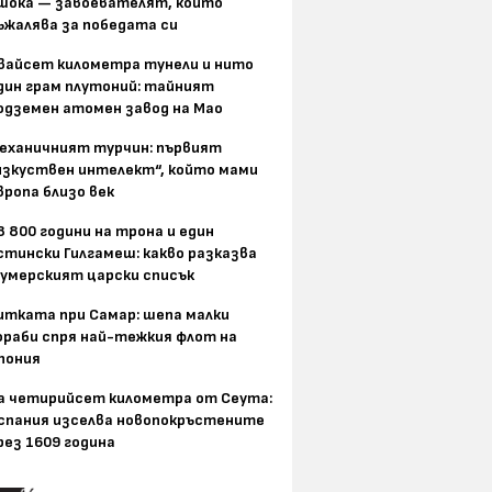
шока — завоевателят, който
ъжалява за победата си
вайсет километра тунели и нито
дин грам плутоний: тайният
одземен атомен завод на Мао
еханичният турчин: първият
изкуствен интелект“, който мами
вропа близо век
8 800 години на трона и един
стински Гилгамеш: какво разказва
умерският царски списък
итката при Самар: шепа малки
ораби спря най-тежкия флот на
пония
а четирийсет километра от Сеута:
спания изселва новопокръстените
рез 1609 година