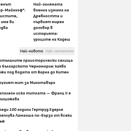
менът
Най-голямата
ер-Майнхоф":
военна измама на
истите,
Древността и
 име ви
първият мирен
едва
договор в
историята:
уроците на Кадеш
Най-новото
Най-четеното
отъналите праисторически селища
о българското Черноморие: какво
ежи под водата от Варна до Китен
ругият мит за Минотавъра
аполеон иска титлата — Франц II я
нищожава
реди 100 години Гертруд Едерле
реплува Ламанша по-бързо от всеки
ъж