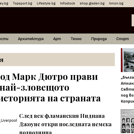
ey.bg
Topsport.bg
Lifestyle.bg
Infostock
shop.gladen.bg
limon.bg
ости
Архитектура
Арт
Техно
Природа
Спорт
я
род Марк Дютро прави
„Бълг
Атлан
в най-зловещото
Севто
историята на страната
под в
Копри
След век фламанския Индиана
Джоунс откри последната немска
подводница