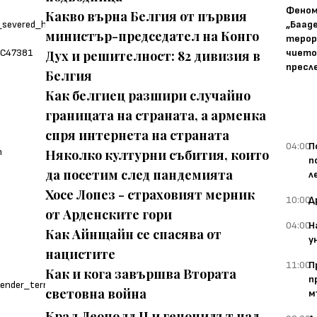
Фено
Какво върна Белгия от първия
„Баад
министър-председател на Конго
терор
чието
Дух и решителност: 82 дивизия в
пресл
Белгия
Как белгиец разшири случайно
границата на страната, а арменка
спря интернета на страната
04:00
П
Няколко културни събития, които
п
да посетим след пандемията
л
Хосе Лопез - страховият мерник
10:00
Д
от Арденските гори
04:00
Н
Как Айнщайн се спасява от
у
нацистите
11:00
П
Как и кога завършва Втората
п
световна война
м
Крал Леополд II и геноцидът над