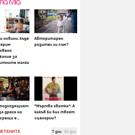
и новини: къде
Авторитарен
мерим
родител ли съм?
твено
жание за
итните малки
-подходящият
"Мъртва хватка": А
а дреха на
какъв би бил твоят
среща е...
сценарии?
ЧЕТЕНИТЕ
7 дни
30 дни