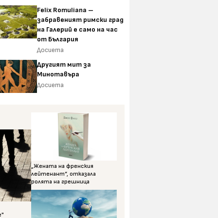
Felix Romuliana –
забравеният римски град
на Галерий е само на час
от България
Досиета
Другият мит за
Минотавъра
Досиета
„Жената на френския
лейтенант“, отказала
ролята на грешница
е"