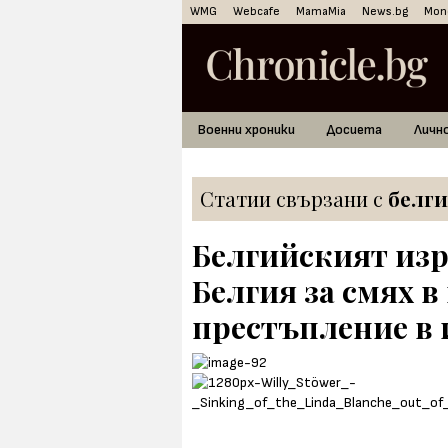
WMG
Webcafe
MamaMia
News.bg
Mon
Военни хроники
Досиета
Личн
Статии свързани с
белги
Белгийският из
Белгия за смях 
престъпление в 