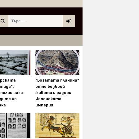
Search
арската
"Богатата планина"
тида":
отне безброй
полис чака
животи и разори
одите на
Испанската
нка
империя