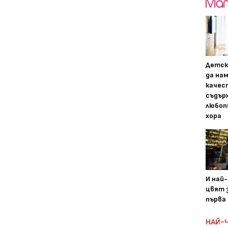
Детск
да на
качес
съдър
любоп
хора
И най
цвят з
първа 
НАЙ-