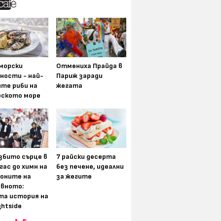
морски
Отмениха Прайда в
ности - най-
Париж заради
ите риби на
жегата
рското море
збито сърце в
7 райски десерта
гас до химн на
без печене, идеални
оните на
за жегите
вното:
та история на
ghtside