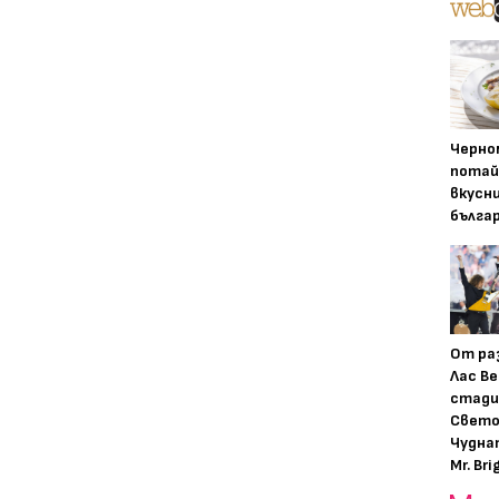
Черно
потай
вкусн
бълга
От ра
Лас Ве
стади
Свето
Чудна
Mr. Bri