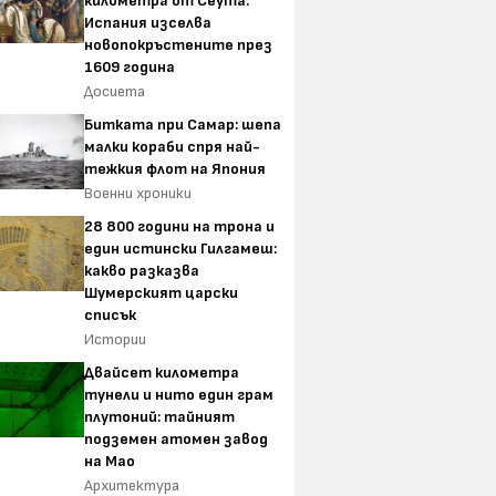
километра от Сеута:
Испания изселва
новопокръстените през
1609 година
Досиета
Битката при Самар: шепа
малки кораби спря най-
тежкия флот на Япония
Военни хроники
28 800 години на трона и
един истински Гилгамеш:
какво разказва
Шумерският царски
списък
Истории
Двайсет километра
тунели и нито един грам
плутоний: тайният
подземен атомен завод
на Мао
Архитектура