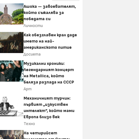
Ашока — завоевателят,
който съжалява за
победата си
Личности
Как обезглавен крал даде
името на най-
американското питие
Досиета
Музикални хроники:
Легендарният концерт
на Metallica, който
беляза разпада на СССР
Арт
Механичният турчин:
първият „изкуствен
интелект“, който мами
Европа близо век
Техно
На четирийсет