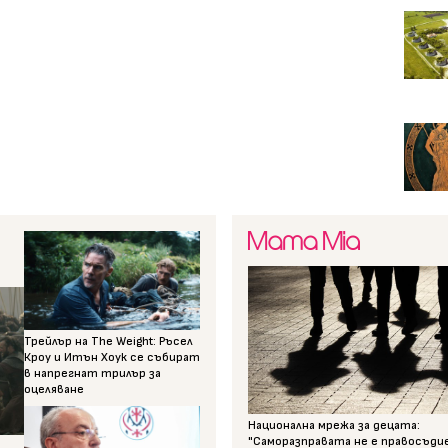
Трейлър на The Weight: Ръсел
Кроу и Итън Хоук се събират
в напрегнат трилър за
оцеляване
Национална мрежа за децата:
"Саморазправата не е правосъди