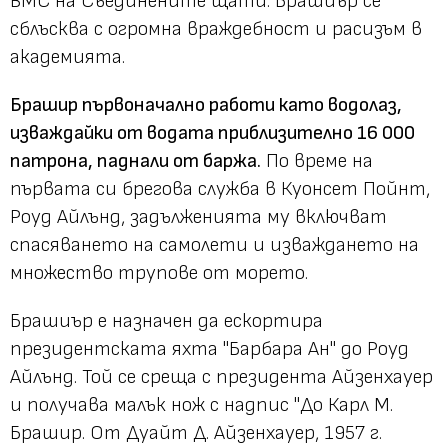
ВМС на Съединените щати. Брашиър се
сблъсква с огромна враждебност и расизъм в
академията.
Брашир първоначално работи като водолаз,
изваждайки от водата приблизително 16 000
патрона, паднали от баржа.
По време на
първата си брегова служба в Куонсет Пойнт,
Роуд Айлънд, задълженията му включват
спасяването на самолети и изваждането на
множество трупове от морето.
Брашиър е назначен да ескортира
президентската яхта "Барбара Ан" до Роуд
Айлънд. Той се среща с президента Айзенхауер
и получава малък нож с надпис "До Карл М.
Брашир. От Дуайт Д. Айзенхауер, 1957 г.