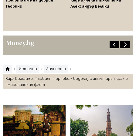
Лошото име на добрия
Къде изчезна тялото на
Да
Гьоринг
Александър Велики
де
ци
"п
Money.bg
Истории
Личности
Карл Брашиър: Първият чернокож водолаз с ампутиран крак в
американския флот