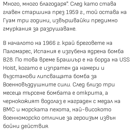
Много, много благодаря". След като става
главен старшина през 1959 г., той остава на
Гуам три години, извършвайки предимно
гмуркания за разрушаване.
В началото на 1966 г. край бреговете на
Паломарес, Испания е изгубена ядрена бомба
B28. По това време Брашиър е на борда на USS
Hoist, когато е изпратен да намери и
възстанови липсващата бомба за
Военновъздушните сили. След близо три
месеца търсене бомбата е открита, а
чернокожият водолаз е награден с медал на
ВМС и морската пехота, най-високото
военноморско отличие за героизъм извън
бойни действия.