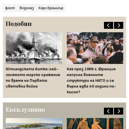
флот
водолаз
Карл Брашиър
Подобни
Ве
Кр
Ютландската битка: най-
Как през 1966 г. Франция
ве
голямото морско сражение
напусна военните
по време на Първата
структури на НАТО и се
световна война
върна едва 40 години по-
късно?
Ексклузивно