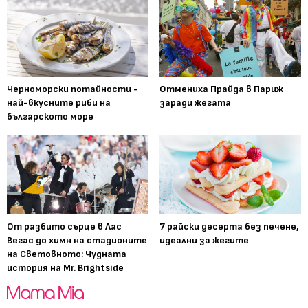
Черноморски потайности -
Отмениха Прайда в Париж
най-вкусните риби на
заради жегата
българското море
От разбито сърце в Лас
7 райски десерта без печене,
Вегас до химн на стадионите
идеални за жегите
на Световното: Чудната
история на Mr. Brightside