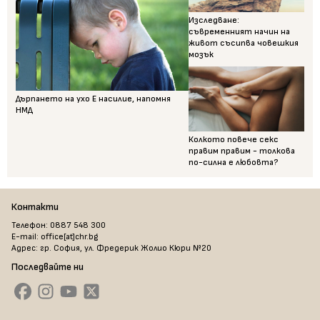
Изследване:
съвременният начин на
живот съсипва човешкия
мозък
Дърпането на ухо Е насилие, напомня
НМД
Колкото повече секс
правим правим - толкова
по-силна е любовта?
Контакти
Телефон: 0887 548 300
E-mail: office[at]chr.bg
Адрес: гр. София, ул. Фредерик Жолио Кюри №20
Последвайте ни