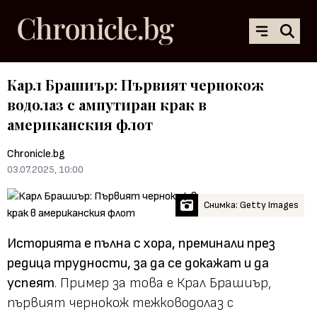
Карл Брашиър: Първият чернокож
водолаз с ампутиран крак в
американския флот
Chronicle.bg
03.07.2025, 10:00
Снимка: Getty Images
Историята е пълна с хора, преминали през
редица трудности, за да се докажат и да
успеят
. Пример за това е Крал Брашиър,
първият чернокож тежководолаз с