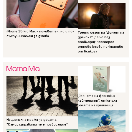
iPhone 18 Pro Max - по-цветен, но и по-
Трети сезон на “Домът на
съкрушителен за джоба
дракона” (ревю без
спойлери): Вестерос
отново кърви по-красиво
от всякога
„Жената на френския
лейтенант“, отказала
ролята на грешница
Национална мрежа за децата:
"Саморазправата не е правосъдие"