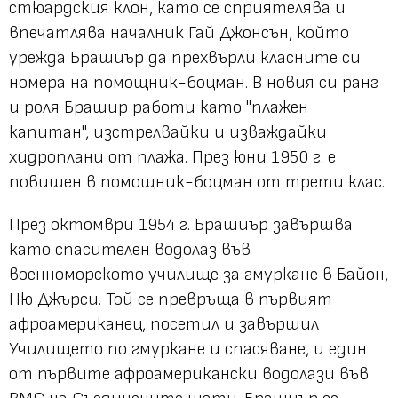
стюардския клон, като се сприятелява и
впечатлява началник Гай Джонсън, който
урежда Брашиър да прехвърли класните си
номера на помощник-боцман. В новия си ранг
и роля Брашир работи като "плажен
капитан", изстрелвайки и изваждайки
хидроплани от плажа. През юни 1950 г. е
повишен в помощник-боцман от трети клас.
През октомври 1954 г. Брашиър завършва
като спасителен водолаз във
военноморското училище за гмуркане в Байон,
Ню Джърси. Той се превръща в първият
афроамериканец, посетил и завършил
Училището по гмуркане и спасяване, и един
от първите афроамерикански водолази във