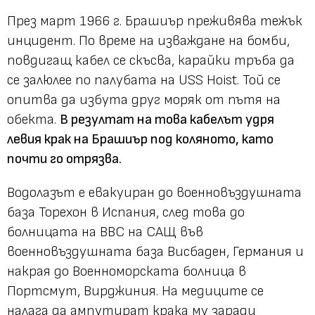
През март 1966 г. Брашиър преживява тежък
инцидент. По време на изваждане на бомби,
повдигащ кабел се скъсва, карайки тръба да
се залюлее по палубата на USS Hoist. Той се
опитва да избута друг моряк от пътя на
обекта.
В резултат на това кабелът удря
левия крак на Брашиър под коляното, като
почти го отрязва.
Водолазът е евакуиран до военновъздушната
база Торехон в Испания, след това до
болницата на ВВС на САЩ във
военновъздушната база Висбаден, Германия и
накрая до Военноморската болница в
Портсмут, Вирджиния. На медиците се
налага да ампутират крака му заради