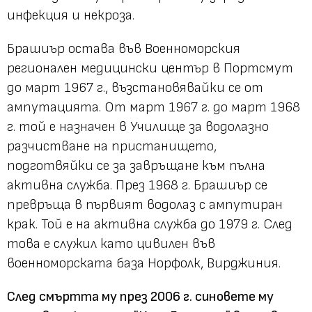
инфекция и некроза.
Брашиър остава във Военноморския
регионален медицински център в Портсмут
до март 1967 г., възстановявайки се от
ампутацията. От март 1967 г. до март 1968
г. той е назначен в Училище за водолазно
разчистване на пристанището,
подготвяйки се за завръщане към пълна
активна служба. През 1968 г. Брашиър се
превръща в първият водолаз с ампутиран
крак. Той е на активна служба до 1979 г. След
това е служил като цивилен във
военноморската база Норфолк, Вирджиния.
След смъртта му през 2006 г. синовете му