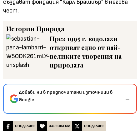
създават фондация "Карл Брашиър" в негова
чест.
Истории
Природа
През 1995 г. водолази
откриват едно от най-
великите творения на
природата
Добави ни в предпочитани източници в
→
Google
СПОДЕЛЯНЕ
ХАРЕСВА МИ
СПОДЕЛЯНЕ