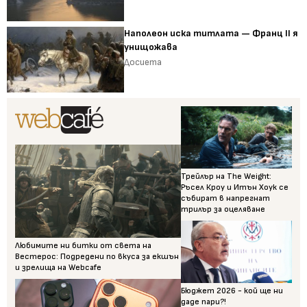
Наполеон иска титлата — Франц II я
унищожава
Досиета
Трейлър на The Weight:
Ръсел Кроу и Итън Хоук се
събират в напрегнат
трилър за оцеляване
Любимите ни битки от света на
Вестерос: Подредени по вкуса за екшън
и зрелища на Webcafe
Бюджет 2026 - кой ще ни
даде пари?!