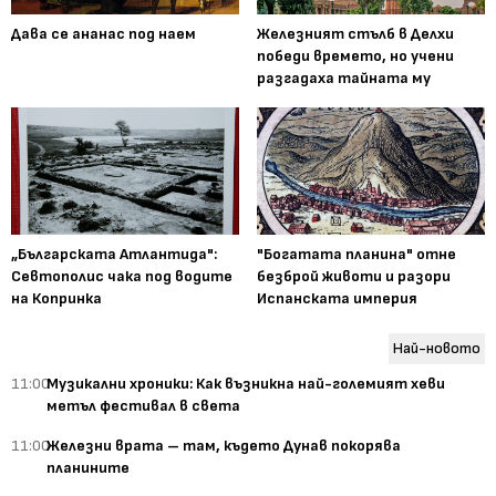
Дава се ананас под наем
Железният стълб в Делхи
победи времето, но учени
разгадаха тайната му
„Българската Атлантида":
"Богатата планина" отне
Севтополис чака под водите
безброй животи и разори
на Копринка
Испанската империя
Най-новото
11:00
Музикални хроники: Как възникна най-големият хеви
метъл фестивал в света
11:00
Железни врата – там, където Дунав покорява
планините