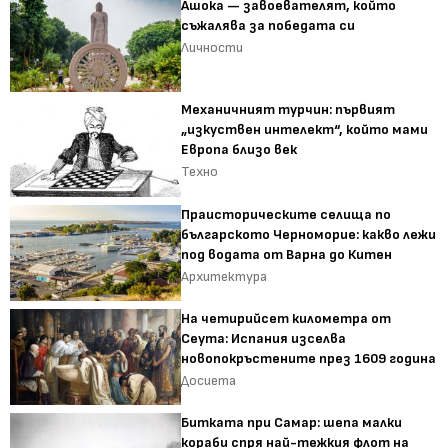
Ашока — завоевателят, който
съжалява за победата си
Личности
Механичният турчин: първият
„изкуствен интелект“, който мами
Европа близо век
Техно
Праисторическите селища по
българското Черноморие: какво лежи
под водата от Варна до Китен
Архитектура
На четирийсет километра от
Сеута: Испания изселва
новопокръстените през 1609 година
Досиета
Битката при Самар: шепа малки
кораби спря най-тежкия флот на