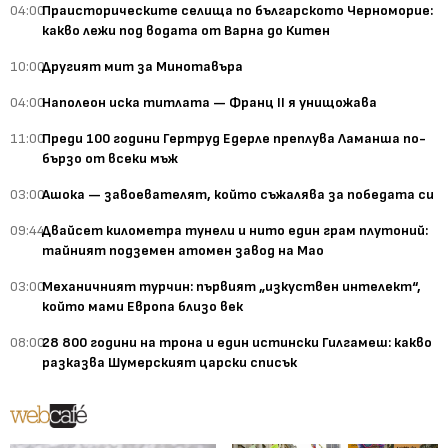
04:00
Праисторическите селища по българското Черноморие:
какво лежи под водата от Варна до Китен
10:00
Другият мит за Минотавъра
04:00
Наполеон иска титлата — Франц II я унищожава
11:00
Преди 100 години Гертруд Едерле преплува Ламанша по-
бързо от всеки мъж
03:00
Ашока — завоевателят, който съжалява за победата си
09:44
Двайсет километра тунели и нито един грам плутоний:
тайният подземен атомен завод на Мао
03:00
Механичният турчин: първият „изкуствен интелект“,
който мами Европа близо век
08:00
28 800 години на трона и един истински Гилгамеш: какво
разказва Шумерският царски списък