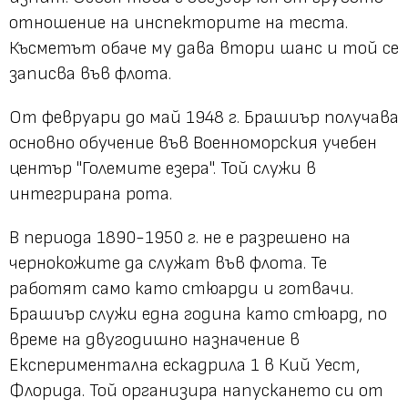
отношение на инспекторите на теста.
Късметът обаче му дава втори шанс и той се
записва във флота.
От февруари до май 1948 г. Брашиър получава
основно обучение във Военноморския учебен
център "Големите езера". Той служи в
интегрирана рота.
В периода 1890-1950 г. не е разрешено на
чернокожите да служат във флота. Те
работят само като стюарди и готвачи.
Брашиър служи една година като стюард, по
време на двугодишно назначение в
Експериментална ескадрила 1 в Кий Уест,
Флорида. Той организира напускането си от