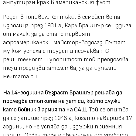
ампутиран крак в американския флот.
Роден в Тонивил, Кентъки, в семейство на
изполица през 1931 г., Карл Брашиър се издига
от малък, за да стане първият
афроамерикански майстор-водолаз. Пътят
му към успеха е труден и неочакван. С
решителност и упоритост той преодолява
тези предизвикателства, за да изпълни
мечтата си.
На 14-годишна възраст Брашиър решава да
последва стъпките на зет си, който служи
като войник в армията на САЩ
. Той се опитва
да се запише през 1948 г., когато навършва 17
години, но не успява да издържи приемния
изпит. Освен това е обезсърчен от грубото