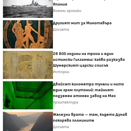
Япония
Военни хроники
Другият мит за Минотавъра
Досиета
28 800 години на трона и един
истински Гилгамеш: какво разказва
Шумерският царски списък
Истории
Двайсет километра тунели и нито
един грам плутоний: тайният
подземен атомен завод на Мао
Архитектура
Железни врата – там, където Дунав
покорява планините
Досиета