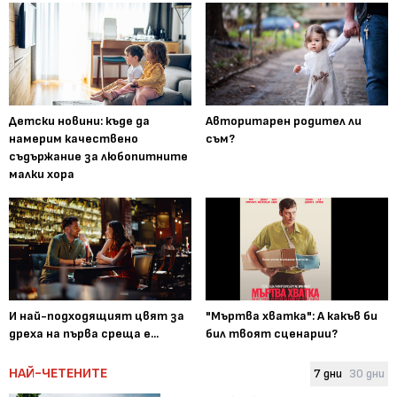
Детски новини: къде да
Авторитарен родител ли
намерим качествено
съм?
съдържание за любопитните
малки хора
И най-подходящият цвят за
"Мъртва хватка": А какъв би
дреха на първа среща е...
бил твоят сценарии?
НАЙ-ЧЕТЕНИТЕ
7 дни
30 дни