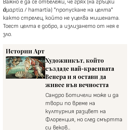
Важно е да се отбележи, че грях (на гръцки
ἁμαρτία / hamartía
) "пропускане на целта"
както стрелец, който не уцелва мишената.
Тоест целта е добро, а излизането от нея е
зло.
Истории
Арт
Художникът, който
създаде най-красивата
Венера и я остави да
живее във вечността
Сандро Ботичели може и да
твори по време на
културния разцвет на
Флоренция, но след смъртта
си веков...