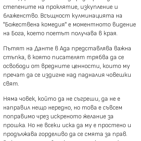
степените на проклятие, изкупление и
блаженство. Всъщност кулминацията на
"Божествена комедия" е моментното видение
на Бога, което поетът получава в края.
Пътят на Данте в Ада представлява важна
стъпка, в която писателят трябва да се
освободи от вредните ценности, които му
пречат да се издигне над падналия човешки
свят.
Няма човек, който да не съгреши, да не е
направил нещо нередно, но това е съвсем
поправимо чрез искреното желание за
прошка. Но не всеки иска да му е простено и
продължава горделиво да се смята за прав.