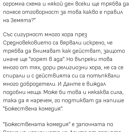
огромна схема и някой ден всеки ще трябва да
понесе отговорност за това какво е правил
на Земята?"
Със сигурност много хора през
Средновековието са вярвали искрено, че
трябва да внимават как действат, защото
иначе ще "горят в ада". Но въпреки това
много от тях, дори религиозни хора, не са се
спирали и с действията си са потъпквали
много добродетели. И Данте е виждал
подобни неща. Може би това и някаква сила,
така да я наречем, го подтикват да напише
"Божествена комедия".
"Божествената комедия" е започната по