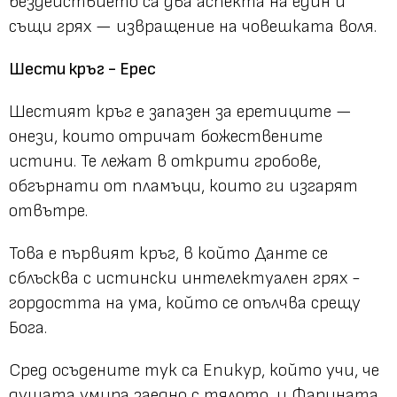
бездействието са два аспекта на един и
същи грях — извращение на човешката воля.
Шести кръг - Ерес
Шестият кръг е запазен за еретиците —
онези, които отричат божествените
истини. Те лежат в открити гробове,
обгърнати от пламъци, които ги изгарят
отвътре.
Това е първият кръг, в който Данте се
сблъсква с истински интелектуален грях -
гордостта на ума, който се опълчва срещу
Бога.
Сред осъдените тук са Епикур, който учи, че
душата умира заедно с тялото, и Фарината