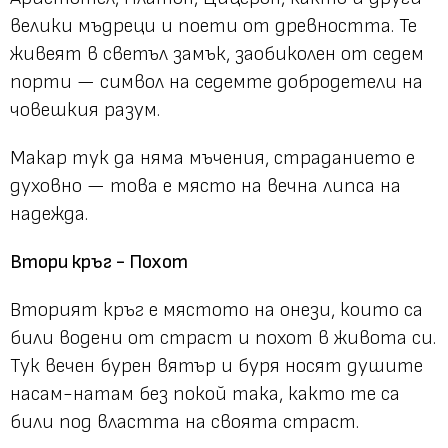
велики мъдреци и поети от древността. Те
живеят в светъл замък, заобиколен от седем
порти — символ на седемте добродетели на
човешкия разум.
Макар тук да няма мъчения, страданието е
духовно — това е място на вечна липса на
надежда.
Втори кръг - Похот
Вторият кръг е мястото на онези, които са
били водени от страст и похот в живота си.
Тук вечен бурен вятър и буря носят душите
насам-натам без покой така, както те са
били под властта на своята страст.