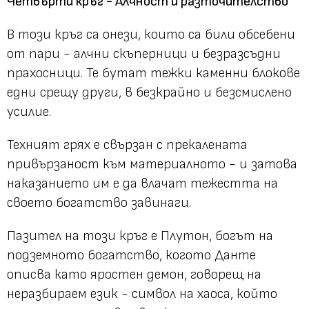
Четвърти кръг - Алчност и разточителство
В този кръг са онези, които са били обсебени
от пари - алчни скъперници и безразсъдни
прахосници. Те бутат тежки каменни блокове
едни срещу други, в безкрайно и безсмислено
усилие.
Техният грях е свързан с прекалената
привързаност към материалното - и затова
наказанието им е да влачат тежестта на
своето богатство завинаги.
Пазител на този кръг е Плутон, богът на
подземното богатство, когото Данте
описва като яростен демон, говорещ на
неразбираем език - символ на хаоса, който