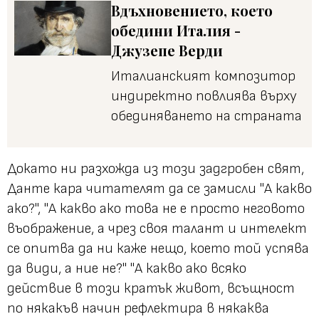
Вдъхновението, което
обедини Италия -
Джузепе Верди
Италианският композитор
индиректно повлиява върху
обединяването на страната
Докато ни разхожда из този задгробен свят,
Данте кара читателят да се замисли "А какво
ако?", "А какво ако това не е просто неговото
въображение, а чрез своя талант и интелект
се опитва да ни каже нещо, което той успява
да види, а ние не?" "А какво ако всяко
действие в този кратък живот, всъщност
по някакъв начин рефлектира в някаква