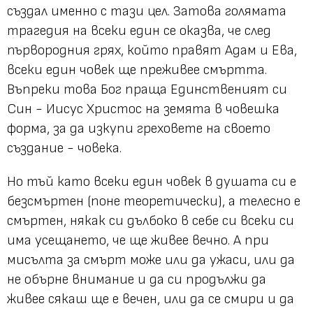
създал именно с тази цел. Затова голямата
трагедия на всеки един се оказва, че след
първородния грях, който правят Адам и Ева,
всеки един човек ще преживее смъртта.
Въпреки това Бог праща Единственият си
Син - Иисус Христос на земята в човешка
форма, за да изкупи греховете на своето
създание - човека.
Но тъй като всеки един човек в душата си е
безсмъртен (поне теоретически), а телесно е
смъртен, някак си дълбоко в себе си всеки си
има усещането, че ще живее вечно. А при
мисълта за смърт може или да ужаси, или да
не обърне внимание и да си продължи да
живее сякаш ще е вечен, или да се смири и да