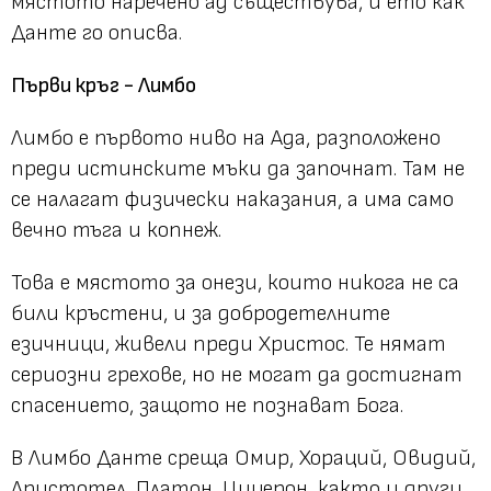
мястото наречено ад съществува, и ето как
Данте го описва.
Първи кръг - Лимбo
Лимбо е първото ниво на Ада, разположено
преди истинските мъки да започнат. Там не
се налагат физически наказания, а има само
вечно тъга и копнеж.
Това е мястото за онези, които никога не са
били кръстени, и за добродетелните
езичници, живели преди Христос. Те нямат
сериозни грехове, но не могат да достигнат
спасението, защото не познават Бога.
В Лимбо Данте среща Омир, Хораций, Овидий,
Аристотел, Платон, Цицерон, както и други