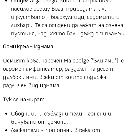
Отдел 3: за онези, които са проявили
насилие срещу Бога, природата или
изкуството - богохулници, содомити и
лихвари. Те са осъдени да лежат на огнена
пустиня, над която вали дъжд от пламъци.
Осми кръг - Измама
Осмият кръг, наречен Malebolge ("Зли ями"), е
огромен амфитеатър, разделен на десет
дълбоки ями, всеки от които съдържа
различен вид измама.
Тук се намират:
Сводници и съблазнители - гонени и
бичувани от демони.
Ласкатели - потопени в река от