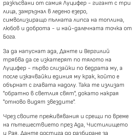
разкъсвани от самия Луцифер - гигант с три
лица, замръзнал в ледено езеро,
символизиращо пълната липса на топлина,
любов и доброта - и най-далечната точка от
Бога.
За да напуснат ада, Данте и Вергилий
трябва да се изкатерят по тялото на
Луцифер - първо слизайки по бедрата му, а
после изкачвайки единия му крак, който е
обърнат с главата надолу. Така те излизат
"обратно в светлия свят", докато накрая
"отново видят звездите".
Чрез своите преживявания и срещи по време
на пътешествието през Ада, Чистилището
и Рая, Данте достига до разбиране за