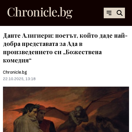
Данте Алигиери: поетът, който даде най-
добра представата за Ада в
произведението си „Божествена
комедия“
Chronicle.bg
22.10.2025, 13:18