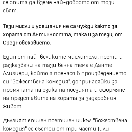
се опита да вземе най-доброто от този
свят.
Тези мисли и усещания не са чужди както за
хората от Античността, така и за тези, от
Средновековието.
Един от най-великите мислители, поети и
разказвачи на тази вечна тема е Данте
Алигиери, който я пренася в произведението
си "Божествена комедия", допринасяйки за
промяната на езика на поезията и оформяне
на представите на хората за задгробния
живот.
Дългият епичен поетичен цикъл "Божествена
комедия" се състои от три части (или