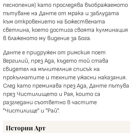
песнопения) като проследява въображаемото
пътуване на Данте от мрака и заблудата
към откровението на Божествената
светлина, което достига своята кулминация
в блаженото му видение за Бога.
Данте е придружен от римския поет
Вергилий, през Ада, където той става
свидетел на мъчителния списък на
прокълнатите и техните ужасни наказания.
След като преминава през Ада, Данте пътува
през Чистилището и Рая, които са
разгледани съответно в частите
"Чистилище" и "Рай".
Истории
Арт