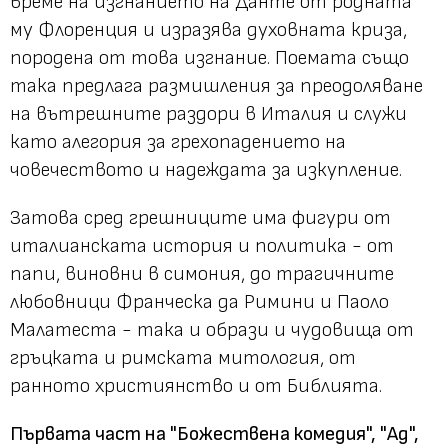
време на изгнанието на Данте от родната
му Флоренция и изразява духовната криза,
породена от това изгнание. Поемата също
така предлага размишления за преодоляване
на вътрешните раздори в Италия и служи
като алегория за грехопадението на
човечеството и надеждата за изкупление.
Затова сред грешниците има фигури от
италианската история и политика - от
папи, виновни в симония, до трагичните
любовници Франческа да Римини и Паоло
Малатеста - така и образи и чудовища от
гръцката и римската митология, от
ранното християнство и от Библията.
Първата част на "Божествена комедия", "Ад",