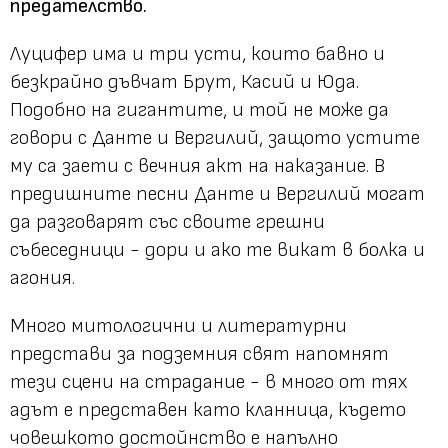
предателство.
Луцифер има и три усти, които бавно и
безкрайно дъвчат Брут, Касий и Юда.
Подобно на гигантите, и той не може да
говори с Данте и Вергилий, защото устите
му са заети с вечния акт на наказание. В
предишните песни Данте и Вергилий могат
да разговарят със своите грешни
събеседници - дори и ако те викат в болка и
агония.
Много митологични и литературни
представи за подземния свят напомнят
тези сцени на страдание - в много от тях
адът е представен като кланница, където
човешкото достойнство е напълно