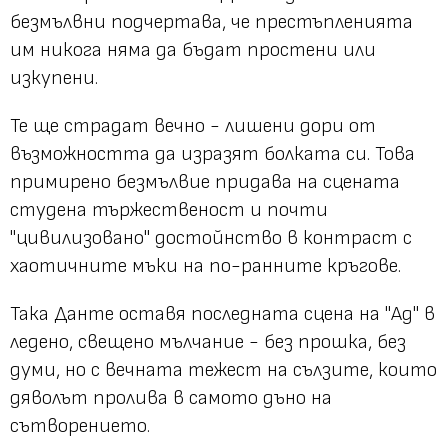
безмълвни подчертава, че престъпленията
им никога няма да бъдат простени или
изкупени.
Те ще страдат вечно - лишени дори от
възможността да изразят болката си. Това
примирено безмълвие придава на сцената
студена тържественост и почти
"цивилизовано" достойнство в контраст с
хаотичните мъки на по-ранните кръгове.
Така Данте оставя последната сцена на "Ад" в
ледено, свещено мълчание - без прошка, без
думи, но с вечната тежест на сълзите, които
дяволът пролива в самото дъно на
сътворението.