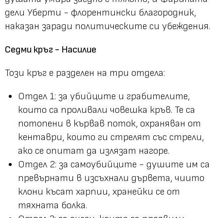
дели Уберти - флорентински благородник,
наказан заради политическите си убеждения.
Седми кръг - Насилие
Този кръг е разделен на три отдела:
Отдел 1: за убийците и грабителите,
които са проливали човешка кръв. Те са
потопени в кървав поток, охраняван от
кентаври, които ги стрелят със стрели,
ако се опитат да излязат нагоре.
Отдел 2: за самоубийците - душите им са
превърнати в изсъхнали дървета, чиито
клони късат харпии, хранейки се от
тяхната болка.