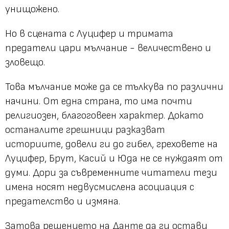
унищожено.
Но в сцената с Луцифер и тримата
предатели цари мълчание - величествено и
зловещо.
Това мълчание може да се тълкува по различни
начини. От една страна, то има почти
религиозен, благоговеен характер. Докато
останалите грешници разказват
историите, довели ги до гибел, греховете на
Луцифер, Брут, Касий и Юда не се нуждаят от
думи. Дори за съвременните читатели тези
имена носят недвусмислена асоциация с
предателство и измяна.
Затова решението на Данте да ги остави