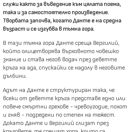
служи както за въведение към цялата поема,
така и за самостоятелно произведение.
Творбата започва, когато Данте е на средна
възраст и се изгубва в тъмна гора.
В тази тъмна гора Данте среща Вергилий,
който олицетворява върховното човешко
знание и става негов водач през деветте
кръга на ада, спускайки се надолу в неговите
дълбини.
Адът на Данте е структуриран така, че
всеки от деветте кръга представя едно или
повече смъртни грехове - чревоугодие, похот
и гняв - подредени по степен на тежест.
Докато Данте и Вергилий слизат през
кръговете, те срещат хора, които са