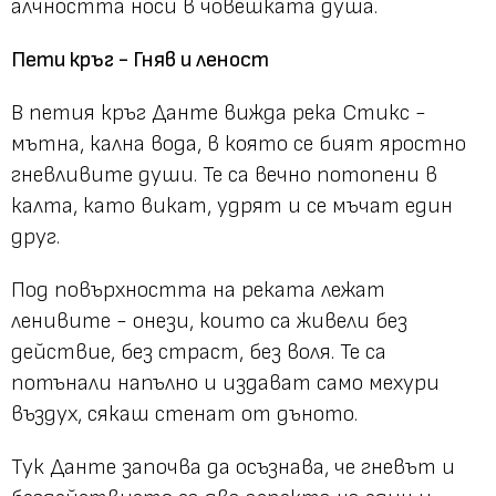
алчността носи в човешката душа.
Пети кръг - Гняв и леност
В петия кръг Данте вижда река Стикс -
мътна, кална вода, в която се бият яростно
гневливите души. Те са вечно потопени в
калта, като викат, удрят и се мъчат един
друг.
Под повърхността на реката лежат
ленивите - онези, които са живели без
действие, без страст, без воля. Те са
потънали напълно и издават само мехури
въздух, сякаш стенат от дъното.
Тук Данте започва да осъзнава, че гневът и