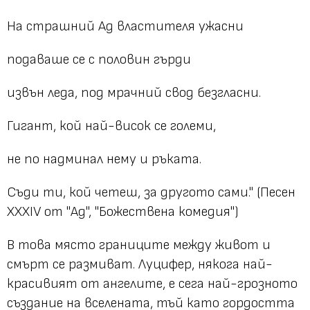
На страшний Ад властителя ужасни
подаваше се с половин гърди
извън леда, под мрачний свод безгласни.
Гигант, кой най-висок се големи,
не по надминал нему и ръката.
Съди ти, кой четеш, за другото сами." (Песен
XXXIV от "Ад", "Божествена комедия")
В това място границите между живот и
смърт се размиват. Луцифер, някога най-
красивият от ангелите, е сега най-грозното
създание на вселената, тъй като гордостта