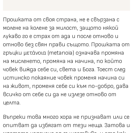
Прошката от своя страна, не е свързана с
молене на колене за милост, защото някой
лукаво го е страх от ада и после отново и
отново без свян прави същото. Прошката от
гръцки μετάνοια (metanoia) означава промяна
на мисленето, промяна на начина, по който
човек вижда себе си, света и Бога. Тоест след
истинско покаяние човек променя начина си
на живот, променя себе си към по-добро, дава
всичко от себе си да не излезе отново от
целта.
Въпреки това много хора не признават или се
опитват да избягат от тези неща. Затова и