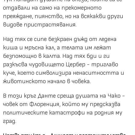
отдавали на само на прекомерното
преяждане, пиянство, но на всякакви други
видове пристрастявания.
Над тях се сипе безкраен дъжд от ледена
киша и мръсна кал, а телата им лежат
безпомощно в калта. Над тях бди и ги
разкъсва чудовището Цербер - триглаво
куче, което символизира ненаситността и
животинското начало в човека.
В този кръг Данте среща душата на Чако -
човек от Флоренция, който му предсказва
политическите катастрофи на родния му
град.