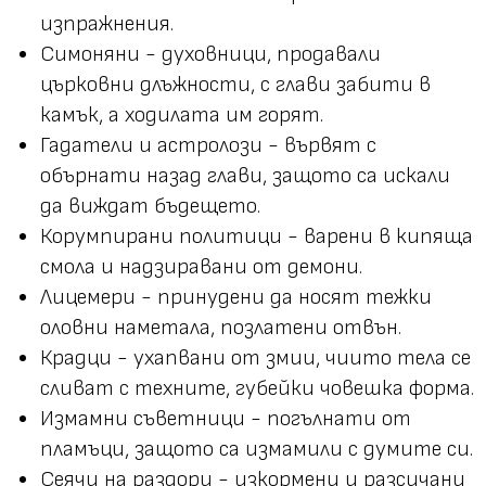
изпражнения.
Симоняни - духовници, продавали
църковни длъжности, с глави забити в
камък, а ходилата им горят.
Гадатели и астролози - вървят с
обърнати назад глави, защото са искали
да виждат бъдещето.
Корумпирани политици - варени в кипяща
смола и надзиравани от демони.
Лицемери - принудени да носят тежки
оловни наметала, позлатени отвън.
Крадци - ухапвани от змии, чиито тела се
сливат с техните, губейки човешка форма.
Измамни съветници - погълнати от
пламъци, защото са измамили с думите си.
Сеячи на раздори - изкормени и разсичани