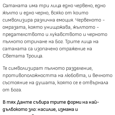
Сатаната има три лица едно червено, едно
жълто и едно черно, всяко от които
символизира различна емоция. Червеното -
омразата, която унищожава, жълтото -
предателството и лукавството и черното
пълното отричане на Бог. Трите лица на
сатаната са изопачено отражение на
Светата Троица.
Те символизират пълното разделение,
противоположността на любовта, и вечното
състояние на душата, която се е отвърнала
от Бога.
В тях Данте събира трите форми на най-
дълбокото зло: насилие, измама и