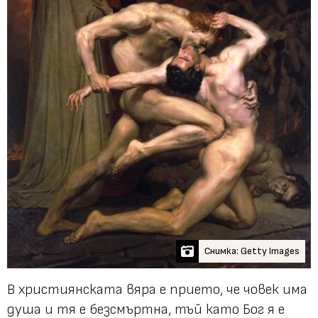
Снимка: Getty Images
В християнската вяра е прието, че човек има
душа и тя е безсмъртна, тъй като Бог я е