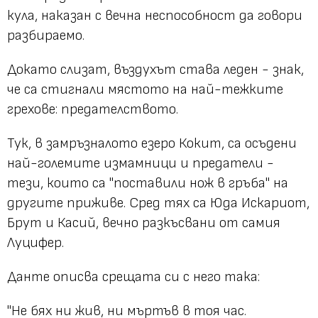
кула, наказан с вечна неспособност да говори
разбираемо.
Докато слизат, въздухът става леден - знак,
че са стигнали мястото на най-тежките
грехове: предателството.
Тук, в замръзналото езеро Кокит, са осъдени
най-големите измамници и предатели -
тези, които са "поставили нож в гръба" на
другите приживе. Сред тях са Юда Искариот,
Брут и Касий, вечно разкъсвани от самия
Луцифер.
Данте описва срещата си с него така:
"Не бях ни жив, ни мъртъв в тоя час.