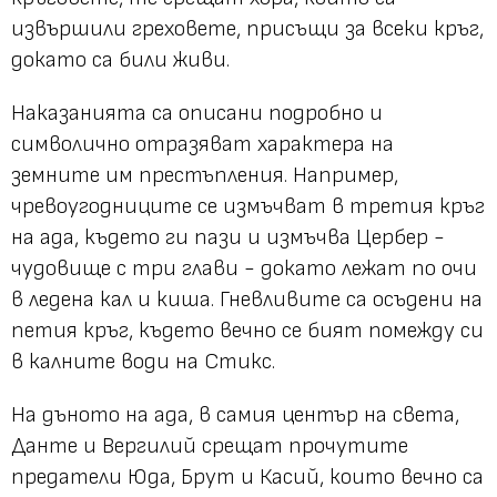
извършили греховете, присъщи за всеки кръг,
докато са били живи.
Наказанията са описани подробно и
символично отразяват характера на
земните им престъпления. Например,
чревоугодниците се измъчват в третия кръг
на ада, където ги пази и измъчва Цербер -
чудовище с три глави - докато лежат по очи
в ледена кал и киша. Гневливите са осъдени на
петия кръг, където вечно се бият помежду си
в калните води на Стикс.
На дъното на ада, в самия център на света,
Данте и Вергилий срещат прочутите
предатели Юда, Брут и Касий, които вечно са