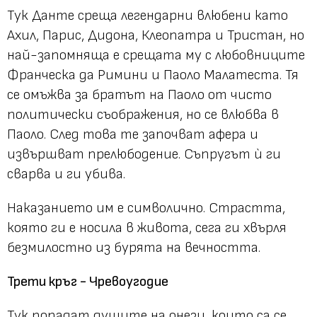
Тук Данте среща легендарни влюбени като
Ахил, Парис, Дидона, Клеопатра и Тристан, но
най-запомняща е срещата му с любовниците
Франческа да Римини и Паоло Малатеста. Тя
се омъжва за братът на Паоло от чисто
политически съображения, но се влюбва в
Паоло. След това те започват афера и
извършват прелюбодение. Съпругът ѝ ги
сварва и ги убива.
Наказанието им е символично. Страстта,
която ги е носила в живота, сега ги хвърля
безмилостно из бурята на вечността.
Трети кръг - Чревоугодие
Тук попадат душите на онези, които са се