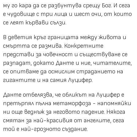
му го кара да се разбунтува срещу Бог. И сега
е чудовище с три лица и шест очи, от които
се леят кървави сълзи.
В деветия кръг границата между живота и
смъртта се размива. Конкретните
представи за човечност и съществуване се
разпадат, докато Данте и ние, читателите,
се опитваме да осмислим страданието на
гигантите и на самия Луцифер.
Данте отбелязва, че обликът на Луцифер е
претърпял пълна метаморфоза - напомняйки
ни още веднъж за неговото падение. Някога
смятан за най-красивия от ангелите, сега
той е най-грозното създание.