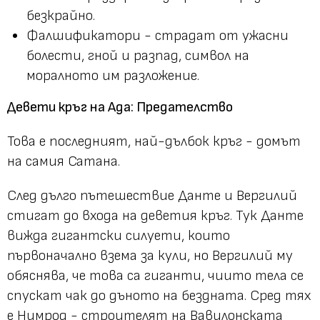
безкрайно.
Фалшификатори - страдат от ужасни
болести, гной и разпад, символ на
моралното им разложение.
Девети кръг на Ада: Предателство
Това е последният, най-дълбок кръг - домът
на самия Сатана.
След дълго пътешествие Данте и Вергилий
стигат до входа на деветия кръг. Тук Данте
вижда гигантски силуети, които
първоначално взема за кули, но Вергилий му
обяснява, че това са гиганти, чиито тела се
спускат чак до дъното на бездната. Сред тях
е Нимрод - строителят на Вавилонската