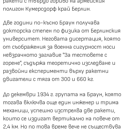
ракети с твърдо гориво на армейския
полигон Кумерсдорф край Берлин.
Две години по-късно Браун получава
докторска степен по физика от Берлинския
университет. Неговата дисертация, която
от съображения за военна сигурност носи
невзрачното заглавие "За тестовете с
горене", съдържа теоретично изследване и
развойни експерименти върху ракетни
двигатели с тяга от 300 и 660 кг.
До декември 1934 г. групата на Браун, която
тогава включва още един инженер и трима
механици, успешно изстрелва две ракети,
които се издигат вертикално на повече от
2,4 км. Но по това време вече не съществува