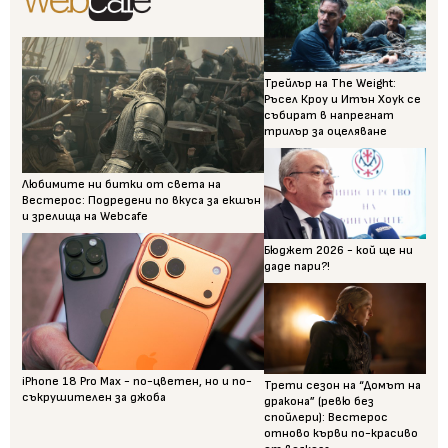
Трейлър на The Weight:
Ръсел Кроу и Итън Хоук се
събират в напрегнат
трилър за оцеляване
Любимите ни битки от света на
Вестерос: Подредени по вкуса за екшън
и зрелища на Webcafe
Бюджет 2026 - кой ще ни
даде пари?!
iPhone 18 Pro Max - по-цветен, но и по-
Трети сезон на “Домът на
съкрушителен за джоба
дракона” (ревю без
спойлери): Вестерос
отново кърви по-красиво