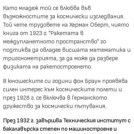
Като младеж той се влюбва във
възможностите за космически изследвания.
Той чете трудовете на Херман Оберт, чиято
книга от 1923 г. "Ракетата в
междупланетното пространство" го
подтиква да овладее висшата математика и
тригонометрията, за да може да разбере
физиката на ракетостроенето.
В юношеските си години фон Браун проявява
силен интерес към космическите полети и
през 1928 г. се включва в Германското
дружество за космически пътувания.
През 1932 г. завършва Техническия институт с
бакалавърска степен по машиностроене и