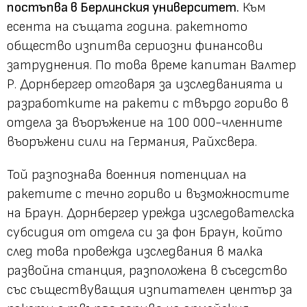
постъпва в Берлинския университет.
Към
есента на същата година. ракетното
общество изпитва сериозни финансови
затруднения. По това време капитан Валтер
Р. Дорнбергер отговаря за изследванията и
разработките на ракети с твърдо гориво в
отдела за въоръжение на 100 000-членните
въоръжени сили на Германия, Райхсвера.
Той разпознава военния потенциал на
ракетите с течно гориво и възможностите
на Браун. Дорнбергер урежда изследователска
субсидия от отдела си за фон Браун, който
след това провежда изследвания в малка
развойна станция, разположена в съседство
със съществуващия изпитателен център за