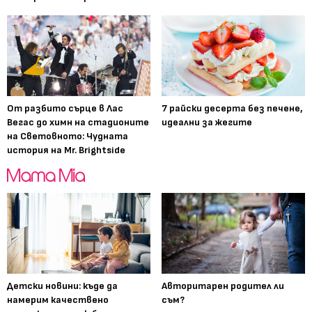
От разбито сърце в Лас
7 райски десерта без печене,
Вегас до химн на стадионите
идеални за жегите
на Световното: Чудната
история на Mr. Brightside
Детски новини: къде да
Авторитарен родител ли
намерим качествено
съм?