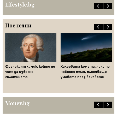
Lifestyle.bg
Последни
ак
Френският химик, който не
Халеевата комета: яркото
Ко
във
успя да избегне
небесно тяло, пленяващо
из
гилотината
умовете през вековете
ма
Money.bg