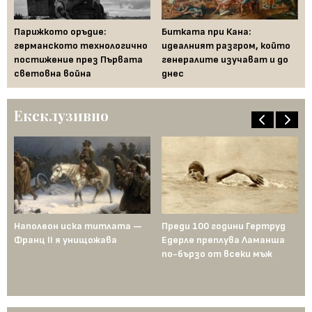
Парижкото оръдие:
Битката при Кана:
Би
германското технологично
идеалният разгром, който
"М
постижение през Първата
генералите изучават и до
Пъ
световна война
днес
Ексклузивно
Наполеон иска титлата —
Преди 100 години Гертруд
Аш
Франц II я унищожава
Едерле преплува Ламанша
ко
по-бързо от всеки мъж
по