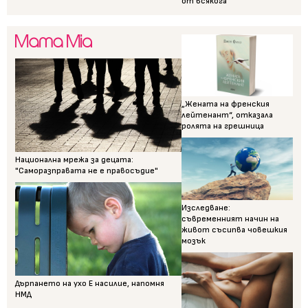
от всякога
„Жената на френския
лейтенант“, отказала
ролята на грешница
Национална мрежа за децата:
"Саморазправата не е правосъдие"
Изследване:
съвременният начин на
живот съсипва човешкия
мозък
Дърпането на ухо Е насилие, напомня
НМД