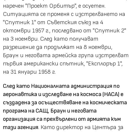
наречен "Проект Орбитър", е осуетен.
Ситуацията се променя с изстрелването на
"Спутник 1" от Съветския съюз на 4
октомври 1957 г., последвано от "Спутник 2"
на 3 ноември. След като получават
разрешение да продължат на 8 ноември,
Браун и неговата армейска група изстрелват
първия американски спътник, "Експлорър 1",
на 31 януари 1958 г.
След като Националната администрация по
аеронавтика и изследване на космоса (НАСА) е
създадена за осъществяване на космическата
програма на САЩ, Браун и неговата
организация са прехвърлени от армията към
тази агенция
. Като директор на Центъра за