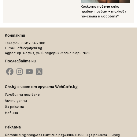
Колкото повече секс
правим правим - толкова
по-силна е любовта?
Контакти
Телефон: 0887 548 300
E-mail: office[at]chr.bg
Адрес: гр. София, ул. Фредерик Жолио Кюри №20
Последвайте ни
Chr.bg е част от групата WebCafe.bg
Условия за ползване
Лични данни
За реклама
Новини
Реклама
Chronicle.bg предлага напълно различни начини за реклама – чрез