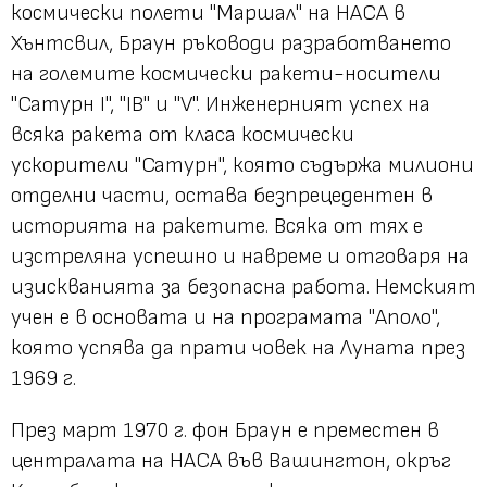
космически полети "Маршал" на НАСА в
Хънтсвил, Браун ръководи разработването
на големите космически ракети-носители
"Сатурн I", "IB" и "V". Инженерният успех на
всяка ракета от класа космически
ускорители "Сатурн", която съдържа милиони
отделни части, остава безпрецедентен в
историята на ракетите. Всяка от тях е
изстреляна успешно и навреме и отговаря на
изискванията за безопасна работа. Немският
учен е в основата и на програмата "Аполо",
която успява да прати човек на Луната през
1969 г.
През март 1970 г. фон Браун е преместен в
централата на НАСА във Вашингтон, окръг