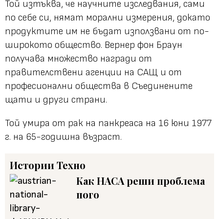
Той изтъква, че научните изследвания, сами
по себе си, нямат морални измерения, докато
продуктите им не бъдат използвани от по-
широкото общество. Вернер фон Браун
получава множество награди от
правителствени агенции на САЩ и от
професионални общества в Съединените
щати и други страни.
Той умира от рак на панкреаса на 16 юни 1977
г. на 65-годишна възраст.
Истории
Техно
Как НАСА реши проблема
пого