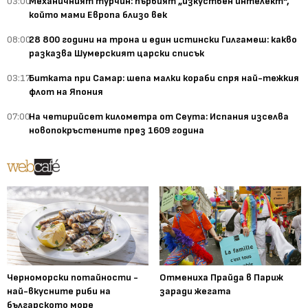
03:00
Механичният турчин: първият „изкуствен интелект“,
който мами Европа близо век
08:00
28 800 години на трона и един истински Гилгамеш: какво
разказва Шумерският царски списък
03:17
Битката при Самар: шепа малки кораби спря най-тежкия
флот на Япония
07:00
На четирийсет километра от Сеута: Испания изселва
новопокръстените през 1609 година
Черноморски потайности -
Отмениха Прайда в Париж
най-вкусните риби на
заради жегата
българското море