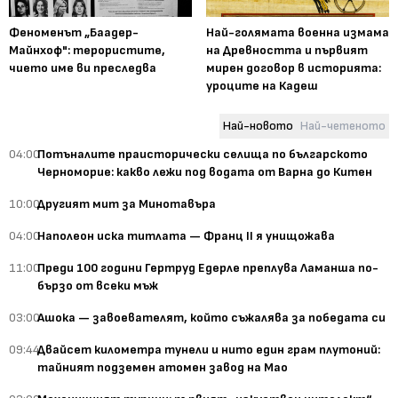
Феноменът „Баадер-
Най-голямата военна измама
Майнхоф": терористите,
на Древността и първият
чието име ви преследва
мирен договор в историята:
уроците на Кадеш
Най-новото
Най-четеното
04:00
Потъналите праисторически селища по българското
Черноморие: какво лежи под водата от Варна до Китен
10:00
Другият мит за Минотавъра
04:00
Наполеон иска титлата — Франц II я унищожава
11:00
Преди 100 години Гертруд Едерле преплува Ламанша по-
бързо от всеки мъж
03:00
Ашока — завоевателят, който съжалява за победата си
09:44
Двайсет километра тунели и нито един грам плутоний:
тайният подземен атомен завод на Мао