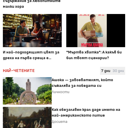
съдържание за любопитните
малки хора
И най-подходящият цвят за
"Мъртва хватка": А какъв би
дреха на първа среща е...
бил твоят сценарии?
НАЙ-ЧЕТЕНИТЕ
7 дни
30 дни
Ашока — завоевателят, който
съжалява за победата си
Личности
Как обезглавен крал даде името на
най-американското питие
Досиета