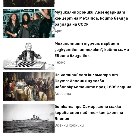
Музикални хроники: Легендарният
концерт на Metallica, който беляза
разпада на СССР
Арт
Механичният турчин: първият
„изкуствен интелект“, който мами
Европа близо век
Техно
На четирийсет километра от
Сеута: Испания изселва
новопокръстените през 1609 година
Досиета
Битката при Самар: шепа малки
кораби спря най-тежкия флот на
Япония
Военни хроники