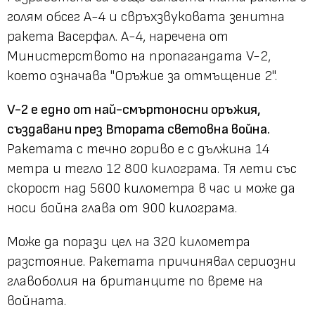
голям обсег А-4 и свръхзвуковата зенитна
ракета Васерфал. А-4, наречена от
Министерството на пропагандата V-2,
което означава "Оръжие за отмъщение 2".
V-2 е едно от най-смъртоносни оръжия,
създавани през Втората световна война.
Ракетата с течно гориво е с дължина 14
метра и тегло 12 800 килограма. Тя лети със
скорост над 5600 километра в час и може да
носи бойна глава от 900 килограма.
Може да порази цел на 320 километра
разстояние. Ракетата причинявал сериозни
главоболия на британците по време на
войната.