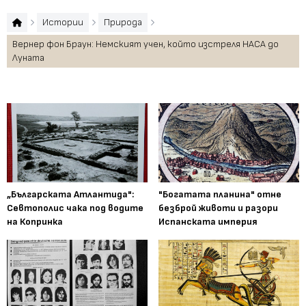
Истории
Природа
Вернер фон Браун: Немският учен, който изстреля НАСА до
Луната
„Българската Атлантида":
"Богатата планина" отне
Севтополис чака под водите
безброй животи и разори
на Копринка
Испанската империя