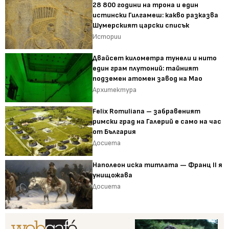
28 800 години на трона и един
истински Гилгамеш: какво разказва
Шумерският царски списък
Истории
Двайсет километра тунели и нито
един грам плутоний: тайният
подземен атомен завод на Мао
Архитектура
Felix Romuliana – забравеният
римски град на Галерий е само на час
от България
Досиета
Наполеон иска титлата — Франц II я
унищожава
Досиета