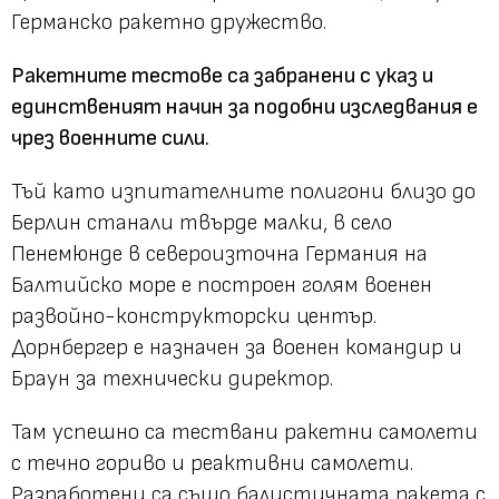
Германско ракетно дружество.
Ракетните тестове са забранени с указ и
единственият начин за подобни изследвания е
чрез военните сили.
Тъй като изпитателните полигони близо до
Берлин станали твърде малки, в село
Пенемюнде в североизточна Германия на
Балтийско море е построен голям военен
развойно-конструкторски център.
Дорнбергер е назначен за военен командир и
Браун за технически директор.
Там успешно са тествани ракетни самолети
с течно гориво и реактивни самолети.
Разработени са също балистичната ракета с