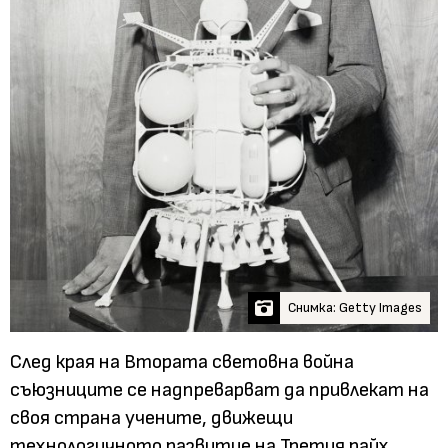
Снимка: Getty Images
След края на Втората световна война
съюзниците се надпреварват да привлекат на
своя страна учените, движещи
технологичното развитие на Третия райх.