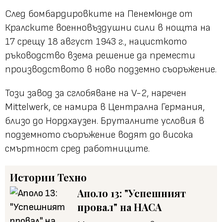
След бомбардировките на Пенемюнде от
Кралските военновъздушни сили в нощта на
17 срещу 18 август 1943 г., нацисткото
ръководство взема решение да премести
производството в ново подземно съоръжение.
Този завод за сглобяване на V-2, наречен
Mittelwerk, се намира в Централна Германия,
близо до Нордхаузен. Бруталните условия в
подземното съоръжение водят до висока
смъртност сред работниците.
Истории
Техно
Аполо 13: "Успешният
провал" на НАСА