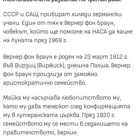
СССР и САЩ прибират хиляди германски
учени. Един от тях е Вернер фон Браун,
човекът, който ще помогне на НАСА да кацне
на Луната през 1969 г.
Вернер фон Браун е роден на 23 март 1912 г.
във Вирзиц (Виржиск), днешна Полша. Вернер
фон Браун произлиза от заможно
аристократично семейство.
Майка му насърчава любопитството му,
като му дава телескоп след конфирмацията
му в лутеранската църква. През 1920 г.
семейството му се мести в седалището на
правителството, Берлин.