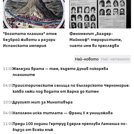
"Богатата планина" отне
Феноменът „Баадер-
безброй животи и разори
Майнхоф": терористите,
Испанската империя
чието име ви преследва
Най-новото
Най-четеното
11:00
Железни врата – там, където Дунав покорява
планините
04:00
Праисторическите селища по българското Черноморие:
какво лежи под водата от Варна до Китен
10:00
Другият мит за Минотавъра
04:00
Наполеон иска титлата — Франц II я унищожава
11:00
Преди 100 години Гертруд Едерле преплува Ламанша по-
бързо от всеки мъж