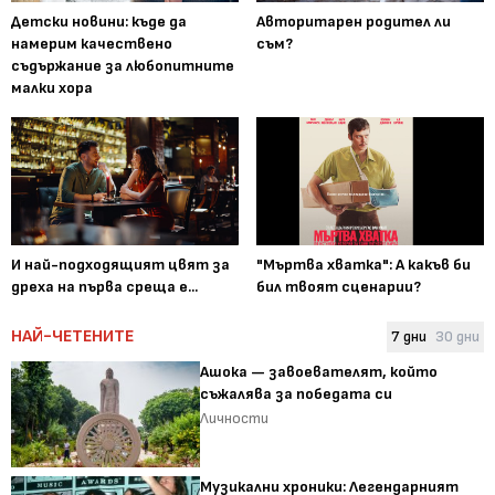
Детски новини: къде да
Авторитарен родител ли
намерим качествено
съм?
съдържание за любопитните
малки хора
И най-подходящият цвят за
"Мъртва хватка": А какъв би
дреха на първа среща е...
бил твоят сценарии?
НАЙ-ЧЕТЕНИТЕ
7 дни
30 дни
Ашока — завоевателят, който
съжалява за победата си
Личности
Музикални хроники: Легендарният