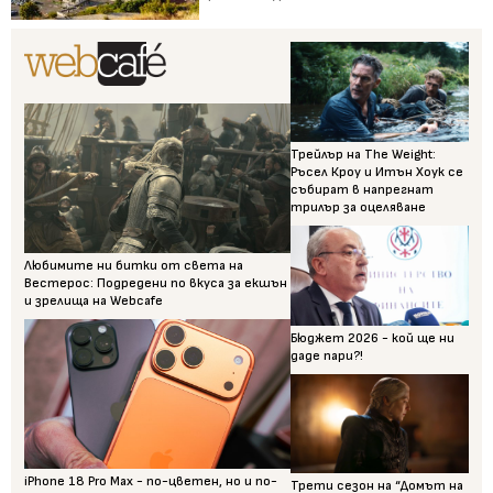
Трейлър на The Weight:
Ръсел Кроу и Итън Хоук се
събират в напрегнат
трилър за оцеляване
Любимите ни битки от света на
Вестерос: Подредени по вкуса за екшън
и зрелища на Webcafe
Бюджет 2026 - кой ще ни
даде пари?!
iPhone 18 Pro Max - по-цветен, но и по-
Трети сезон на “Домът на