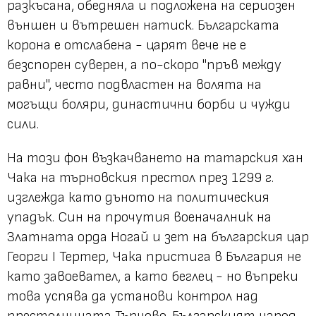
разкъсана, обедняла и подложена на сериозен
външен и вътрешен натиск. Българската
корона е отслабена - царят вече не е
безспорен суверен, а по-скоро "пръв между
равни", често подвластен на волята на
могъщи боляри, династични борби и чужди
сили.
На този фон възкачването на татарския хан
Чака на търновския престол през 1299 г.
изглежда като дъното на политическия
упадък. Син на прочутия военачалник на
Златната орда Ногай и зет на българския цар
Георги I Тертер, Чака пристига в България не
като завоевател, а като беглец - но въпреки
това успява да установи контрол над
престолнината Търново. Българският народ,