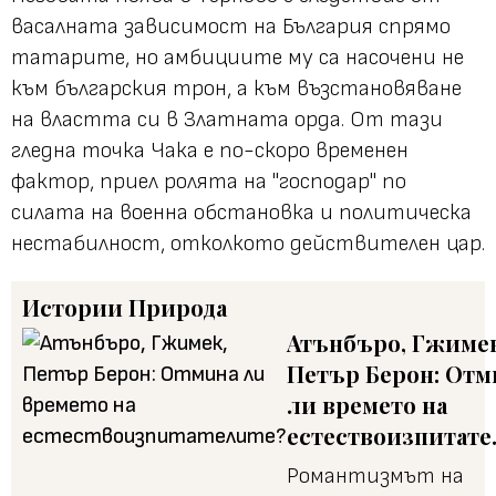
васалната зависимост на България спрямо
татарите, но амбициите му са насочени не
към българския трон, а към възстановяване
на властта си в Златната орда. От тази
гледна точка Чака е по-скоро временен
фактор, приел ролята на "господар" по
силата на военна обстановка и политическа
нестабилност, отколкото действителен цар.
Истории
Природа
Атънбъро, Гжиме
Петър Берон: Отм
ли времето на
естествоизпитате
Романтизмът на