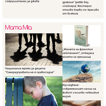
съкрушителен за джоба
дракона” (ревю без
спойлери): Вестерос
отново кърви по-красиво
от всякога
„Жената на френския
лейтенант“, отказала
ролята на грешница
Национална мрежа за децата:
"Саморазправата не е правосъдие"
Изследване:
съвременният начин на
живот съсипва човешкия
мозък