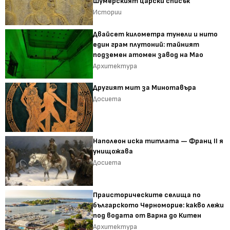
Шумерският царски списък
Истории
Двайсет километра тунели и нито
един грам плутоний: тайният
подземен атомен завод на Мао
Архитектура
Другият мит за Минотавъра
Досиета
Наполеон иска титлата — Франц II я
унищожава
Досиета
Праисторическите селища по
българското Черноморие: какво лежи
под водата от Варна до Китен
Архитектура