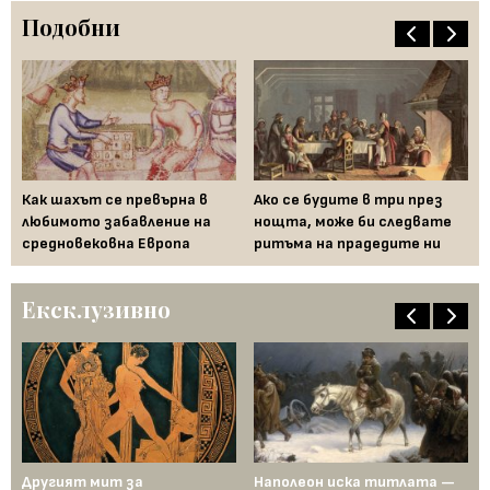
Подобни
 на
Как шахът се превърна в
Ако се будите в три през
Ка
то
любимото забавление на
нощта, може би следвате
им
средновековна Европа
ритъма на прадедите ни
ам
Ексклузивно
ща
Другият мит за
Наполеон иска титлата —
Пр