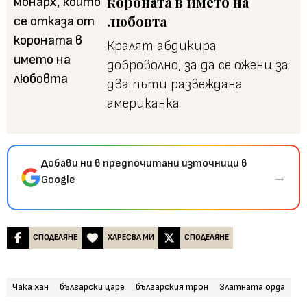
короната в името на
любовта
Кралят абдикира
доброволно, за да се ожени за
два пъти развеждана
американка
Добави ни в предпочитани източници в
→
Google
СПОДЕЛЯНЕ
ХАРЕСВА МИ
СПОДЕЛЯНЕ
Чака хан
български царе
българския трон
Златната орда