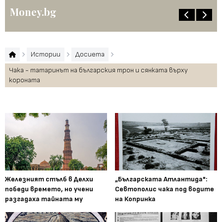
Money.bg
Истории
Досиета
Чака - татаринът на българския трон и сянката върху
короната
Железният стълб в Делхи
„Българската Атлантида":
победи времето, но учени
Севтополис чака под водите
разгадаха тайната му
на Копринка