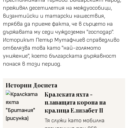
преживял десетилетия на междуособици,
византийски и татарски нашествия,
трябва да приеме факта, че в сърцето на
държавата му седи чуждоземен "господар".
Историкът Петър Мутафчиев справедливо
отбелязва това като "най-голямото
унижение", което българската държавност
понася в този период.
Истории
Досиета
Кралската яхта -
плаващата корона на
кралица Елизабет II
Тя служи като мобилна