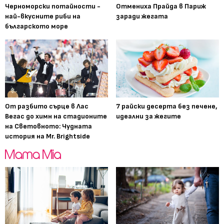
Черноморски потайности -
Отмениха Прайда в Париж
най-вкусните риби на
заради жегата
българското море
От разбито сърце в Лас
7 райски десерта без печене,
Вегас до химн на стадионите
идеални за жегите
на Световното: Чудната
история на Mr. Brightside