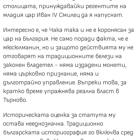
столицата, принуждавайки регентите на
младия цар Иван IV Смилец да я напуснат.
Интересно е, че Чака така и не е коронясан за
цар на България. Не само поради факта, че е
мюсюлманин, но и защото действията му не
отговарят на традиционните белези на
законен владетел - няма издадени монети,
няма църковно признание, няма и
дълготрайно управление. Въпреки това, за
кратко време упражнява реална власт в
Търново.
Историческата оценка за статута му
остава нееднозначна. Традиционно
българската историография го включва сред