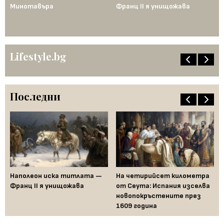
Минотавъра
Франц II я унищожава
Ед
од
по
ен
Lifestyle.bg
Последни
Наполеон иска титлата —
На четирийсет километра
Fe
Франц II я унищожава
от Сеута: Испания изселва
за
новопокръстените през
на
1609 година
Бъ