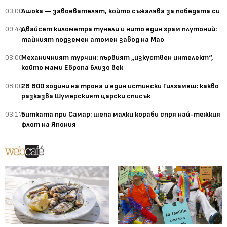
03:00
Ашока — завоевателят, който съжалява за победата си
09:44
Двайсет километра тунели и нито един грам плутоний:
тайният подземен атомен завод на Мао
03:00
Механичният турчин: първият „изкуствен интелект“,
който мами Европа близо век
08:00
28 800 години на трона и един истински Гилгамеш: какво
разказва Шумерският царски списък
03:17
Битката при Самар: шепа малки кораби спря най-тежкия
флот на Япония