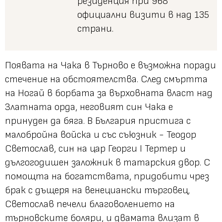
резиденция при 968
официални визити в над 135
страни.
Появата на Чака в Търново е възможна поради
стечение на обстоятелства. След смъртта
на Ногай в борбата за върховната власт над
Златната орда, неговият син Чака е
принуден да бяга. В България пристига с
малобройна войска и със съюзник - Теодор
Светослав, син на цар Георги I Тертер и
дългогодишен заложник в татарския двор. С
помощта на богатствата, придобити чрез
брак с дъщеря на венециански търговец,
Светослав печели благоволението на
търновските боляри, и двамата влизат в