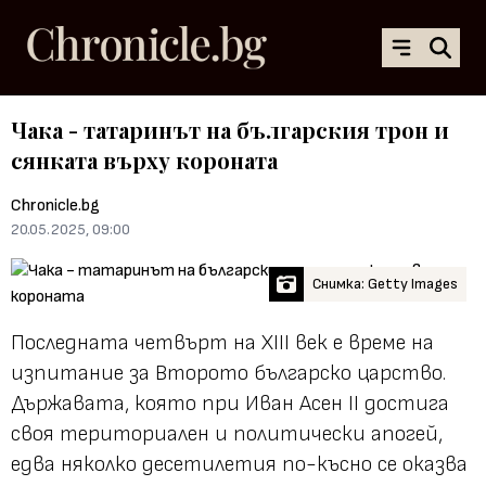
Чака - татаринът на българския трон и
сянката върху короната
Chronicle.bg
20.05.2025, 09:00
Снимка: Getty Images
Последната четвърт на XIII век е време на
изпитание за Второто българско царство.
Държавата, която при Иван Асен II достига
своя териториален и политически апогей,
едва няколко десетилетия по-късно се оказва