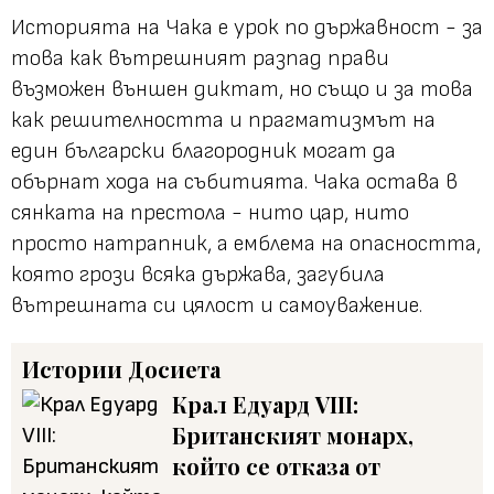
Историята на Чака е урок по държавност - за
това как вътрешният разпад прави
възможен външен диктат, но също и за това
как решителността и прагматизмът на
един български благородник могат да
обърнат хода на събитията. Чака остава в
сянката на престола - нито цар, нито
просто натрапник, а емблема на опасността,
която грози всяка държава, загубила
вътрешната си цялост и самоуважение.
Истории
Досиета
Крал Едуард VIII:
Британският монарх,
който се отказа от