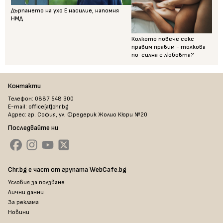
Дърпането на ухо Е насилие, напомня
НМД
Колкото повече секс
правим правим - толкова
по-силна е любовта?
Контакти
Телефон: 0887 548 300
E-mail: office[at]chr.bg
Адрес: гр. София, ул. Фредерик Жолио Кюри №20
Последвайте ни
Chr.bg е част от групата WebCafe.bg
Условия за ползване
Лични данни
За реклама
Новини