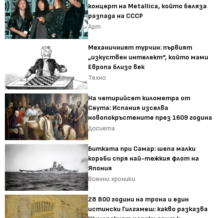
концерт на Metallica, който беляза
разпада на СССР
Арт
Механичният турчин: първият
„изкуствен интелект“, който мами
Европа близо век
Техно
На четирийсет километра от
Сеута: Испания изселва
новопокръстените през 1609 година
Досиета
Битката при Самар: шепа малки
кораби спря най-тежкия флот на
Япония
Военни хроники
28 800 години на трона и един
истински Гилгамеш: какво разказва