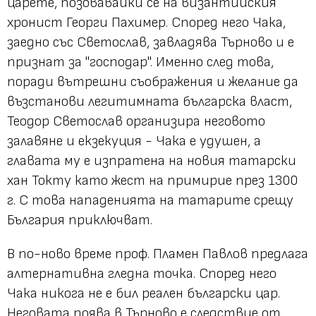
царете, позовавайки се на византийския
хронист Георги Пахимер. Според него Чака,
заедно със Светослав, завладява Търново и е
признат за "господар". Именно след това,
поради вътрешни съображения и желание да
възстанови легитимната българска власт,
Теодор Светослав организира неговото
залавяне и екзекуция - Чака е удушен, а
главата му е изпратена на новия татарски
хан Токту като жест на примирие през 1300
г. С това нападенията на татарите срещу
България приключват.
В по-ново време проф. Пламен Павлов предлага
алтернативна гледна точка. Според него
Чака никога не е бил реален български цар.
Неговата поява в Търново е следствие от