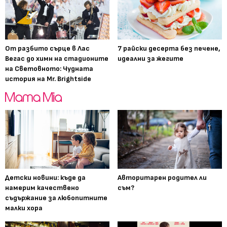
От разбито сърце в Лас
7 райски десерта без печене,
Вегас до химн на стадионите
идеални за жегите
на Световното: Чудната
история на Mr. Brightside
Детски новини: къде да
Авторитарен родител ли
намерим качествено
съм?
съдържание за любопитните
малки хора