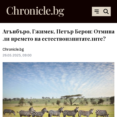
Атънбъро, Гжимек, Петър Берон: Отмина
ли времето на естествоизпитателите?
Chronicle.bg
26.05.2025, 09:00