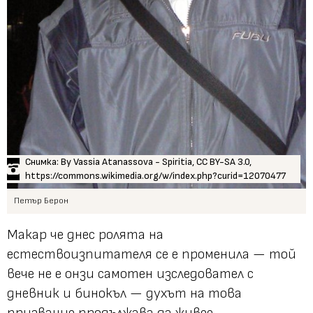
Снимка: By Vassia Atanassova - Spiritia, CC BY-SA 3.0,
https://commons.wikimedia.org/w/index.php?curid=12070477
Петър Берон
Макар че днес ролята на
естествоизпитателя се е променила — той
вече не е онзи самотен изследовател с
дневник и бинокъл — духът на това
призвание продължава да живее.