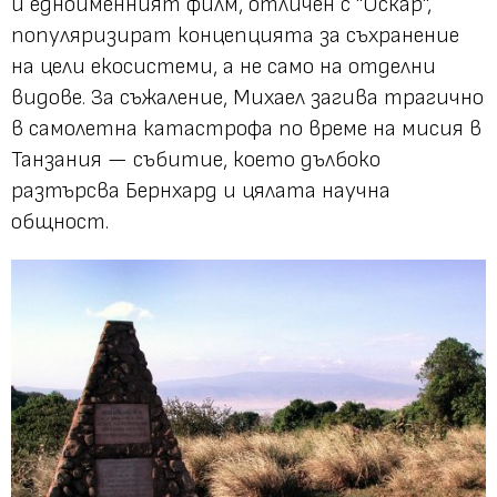
и едноименният филм, отличен с "Оскар",
популяризират концепцията за съхранение
на цели екосистеми, а не само на отделни
видове. За съжаление, Михаел загива трагично
в самолетна катастрофа по време на мисия в
Танзания — събитие, което дълбоко
разтърсва Бернхард и цялата научна
общност.