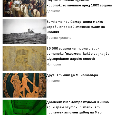
Сеута: Испания изселва
новопокръстените през 1609 година
Досиета
Битката при Самар: шепа малки
кораби спря най-тежкия флот на
Япония
Военни хроники
28 800 години на трона и един
истински Гилгамеш: какво разказва
Шумерският царски списък
Истории
Другият мит за Минотавъра
Досиета
Двайсет километра тунели и нито
един грам плутоний: тайният
подземен атомен завод на Мао