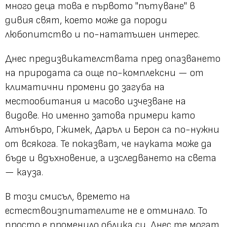
много деца това е първото "пътуване" в
дивия свят, което може да породи
любопитство и по-нататъшен интерес.
Днес предизвикателствата пред опазването
на природата са още по-комплексни — от
климатични промени до загуба на
местообитания и масово изчезване на
видове. Но именно затова примери като
Атънбъро, Гжимек, Даръл и Берон са по-нужни
от всякога. Те показват, че науката може да
бъде и вдъхновение, а изследването на света
— кауза.
В този смисъл, времето на
естествоизпитателите не е отминало. То
просто е променило облика си. Днес те могат