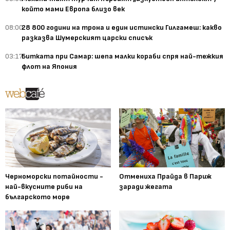
който мами Европа близо век
08:00
28 800 години на трона и един истински Гилгамеш: какво
разказва Шумерският царски списък
03:17
Битката при Самар: шепа малки кораби спря най-тежкия
флот на Япония
Черноморски потайности -
Отмениха Прайда в Париж
най-вкусните риби на
заради жегата
българското море