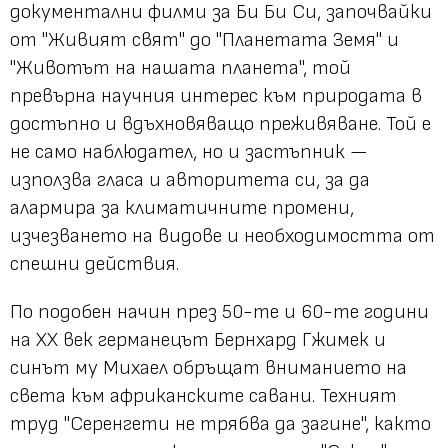
документални филми за Би Би Си, започвайки
от "Живият свят" до "Планетата Земя" и
"Животът на нашата планета", той
превърна научния интерес към природата в
достъпно и вдъхновяващо преживяване. Той е
не само наблюдател, но и застъпник —
използва гласа и авторитета си, за да
алармира за климатичните промени,
изчезването на видове и необходимостта от
спешни действия.
По подобен начин през 50-те и 60-те години
на XX век германецът Бернхард Гжимек и
синът му Михаел обръщат вниманието на
света към африканските савани. Техният
труд "Серенгети не трябва да загине", както