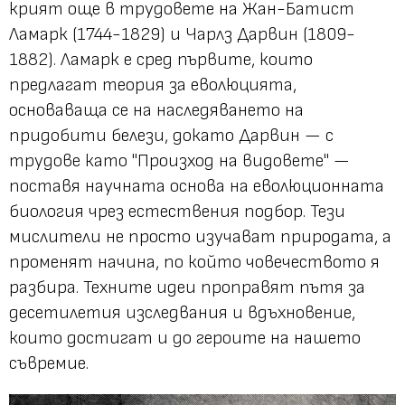
крият още в трудовете на Жан-Батист
Ламарк (1744-1829) и Чарлз Дарвин (1809-
1882). Ламарк е сред първите, които
предлагат теория за еволюцията,
основаваща се на наследяването на
придобити белези, докато Дарвин — с
трудове като "Произход на видовете" —
поставя научната основа на еволюционната
биология чрез естествения подбор. Тези
мислители не просто изучават природата, а
променят начина, по който човечеството я
разбира. Техните идеи проправят пътя за
десетилетия изследвания и вдъхновение,
които достигат и до героите на нашето
съвремие.