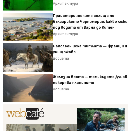
Архитектура
Праисторическите селища по
българското Черноморие: какво лежи
под водата от Варна до Китен
Архитектура
Наполеон иска титлата — Франц II я
унищожава
Досиета
Железни врата – там, където Дунав
покорява планините
Досиета