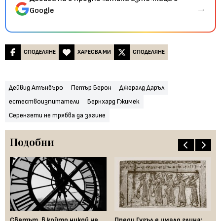
→
Google
СПОДЕЛЯНЕ
ХАРЕСВА МИ
СПОДЕЛЯНЕ
Дейвид Атънбъро
Петър Берон
Джералд Даръл
естествоизпитатели
Бернхард Гжимек
Серенгети не трябва да загине
Подобни
Светът, в който никой не
Преди Гугъл е имало глина:
Пр