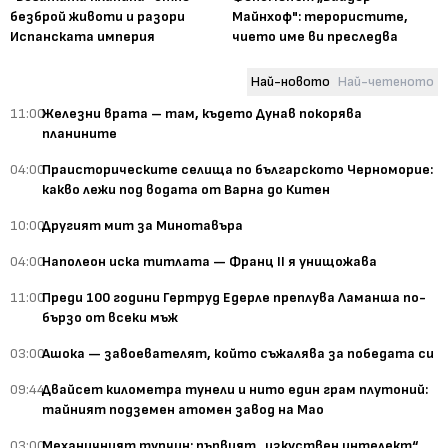
безброй животи и разори
Майнхоф": терористите,
Испанската империя
чието име ви преследва
Най-новото
Най-четеното
11:00
Железни врата – там, където Дунав покорява
планините
04:00
Праисторическите селища по българското Черноморие:
какво лежи под водата от Варна до Китен
10:00
Другият мит за Минотавъра
04:00
Наполеон иска титлата — Франц II я унищожава
11:00
Преди 100 години Гертруд Едерле преплува Ламанша по-
бързо от всеки мъж
03:00
Ашока — завоевателят, който съжалява за победата си
09:44
Двайсет километра тунели и нито един грам плутоний:
тайният подземен атомен завод на Мао
03:00
Механичният турчин: първият „изкуствен интелект“,