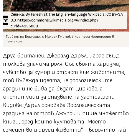
Снимка: By Faresh at the English-language Wikipedia, CC BY-SA
3.0, https://commons.wikimedia.org/w/index.php?
curid=4935808
Гробът на Бернхард и Михаел Гжимек в кратера Нгоронгоро в
Танзания
Друг британец, Джералд Даръл, играе също
толкова значима роля. Със своята харизма,
чувство за хумор и страст към животните,
той въвежда идеята, че зоологическите
градини не бива да бъдат циркове, а
институции за опазване на застрашени
видове. Даръл основава Зоологическата
градина на остров Джърси и пише множество
книги, сред които култовата "Моето
семейство и други животни" - вероятно най-