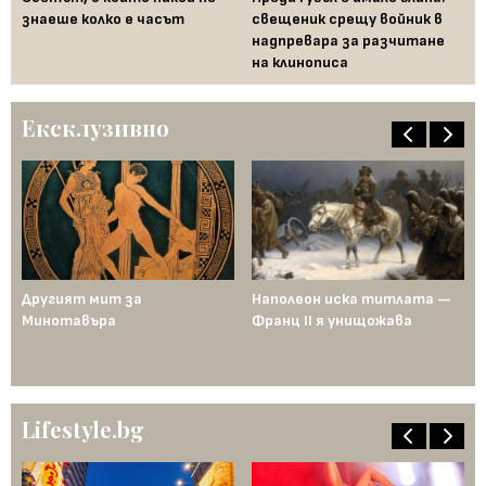
знаеше колко е часът
свещеник срещу войник в
Ед
рта
надпревара за разчитане
по
на клинописа
Ексклузивно
ща
Другият мит за
Наполеон иска титлата —
Пр
Минотавъра
Франц II я унищожава
Ед
од
по
ен
Lifestyle.bg