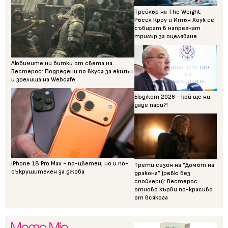
Трейлър на The Weight:
Ръсел Кроу и Итън Хоук се
събират в напрегнат
трилър за оцеляване
Любимите ни битки от света на
Вестерос: Подредени по вкуса за екшън
и зрелища на Webcafe
Бюджет 2026 - кой ще ни
даде пари?!
iPhone 18 Pro Max - по-цветен, но и по-
Трети сезон на “Домът на
съкрушителен за джоба
дракона” (ревю без
спойлери): Вестерос
отново кърви по-красиво
от всякога