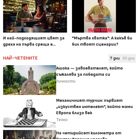
И най-подходящият цвят за
"Мъртва хватка": А какъв би
дреха на първа среща е...
бил твоят сценарии?
НАЙ-ЧЕТЕНИТЕ
7 дни
30 дни
Ашока — завоевателят, който
съжалява за победата си
Личности
Механичният турчин: първият
„изкуствен интелект“, който мами
Европа близо век
Техно
На четирийсет километра от