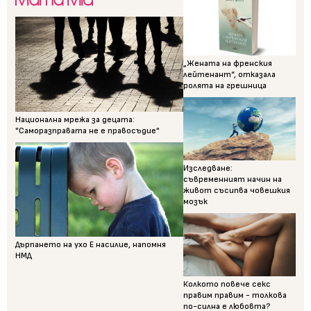
„Жената на френския
лейтенант“, отказала
ролята на грешница
Национална мрежа за децата:
"Саморазправата не е правосъдие"
Изследване:
съвременният начин на
живот съсипва човешкия
мозък
Дърпането на ухо Е насилие, напомня
НМД
Колкото повече секс
правим правим - толкова
по-силна е любовта?