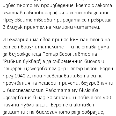
известното му произведение, което с лекота
съчетава автобиография и естествознание.
Чрез своите творби природата се превръща
в близък приятел на милиони читатели.
И България има своя принос към пантеона на
естествоизпитателите — и не става дума
за възрожденеца Петър Берон, автор на
"Рибния буквар", а за съвременния биолог и
пещерен изследовател д-р Петър Берон. Роден
през 1940 г., той посвещава живота си на
проучвания на пещери, прилепи, безгръбначни
и биоспелеология. Работата му включва
изследвания в над 70 страни и повече от 400
научни публикации. Берон е и активен
защитник на биологичното разнообразие,