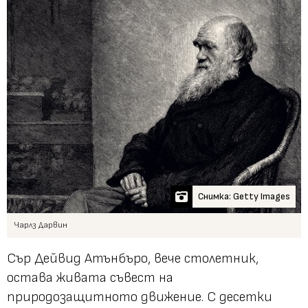
Снимка: Getty Images
Чарлз Дарвин
Сър Дейвид Атънбъро, вече столетник,
остава живата съвест на
природозащитното движение. С десетки