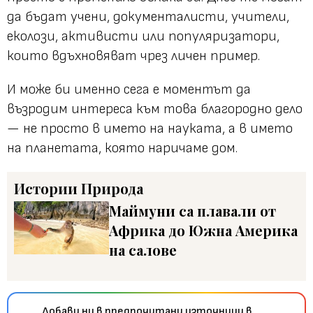
да бъдат учени, документалисти, учители,
еколози, активисти или популяризатори,
които вдъхновяват чрез личен пример.
И може би именно сега е моментът да
възродим интереса към това благородно дело
— не просто в името на науката, а в името
на планетата, която наричаме дом.
Истории
Природа
Маймуни са плавали от
Африка до Южна Америка
на салове
Добави ни в предпочитани източници в