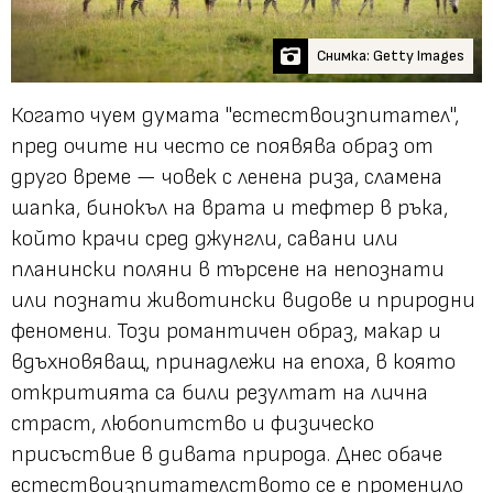
Снимка: Getty Images
Когато чуем думата "естествоизпитател",
пред очите ни често се появява образ от
друго време — човек с ленена риза, сламена
шапка, бинокъл на врата и тефтер в ръка,
който крачи сред джунгли, савани или
планински поляни в търсене на непознати
или познати животински видове и природни
феномени. Този романтичен образ, макар и
вдъхновяващ, принадлежи на епоха, в която
откритията са били резултат на лична
страст, любопитство и физическо
присъствие в дивата природа. Днес обаче
естествоизпитателството се е променило