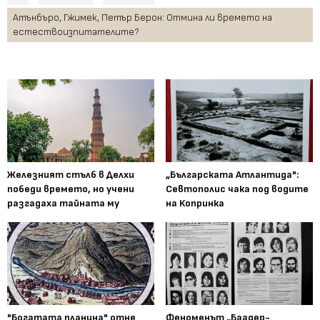
Атънбъро, Гжимек, Петър Берон: Отмина ли времето на
естествоизпитателите?
Железният стълб в Делхи
„Българската Атлантида":
победи времето, но учени
Севтополис чака под водите
разгадаха тайната му
на Копринка
"Богатата планина" отне
Феноменът „Баадер-