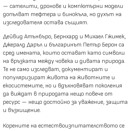
— сателити, дронове и компютърни модели
допълват тефтера и бинокъла, но духът на
изследователя остава същият.
Дейвид Атънбъро, Бернхард и Михаел Гжимек,
Джералд Даръл и българинът Петър Берон са
сред имената, които остават като символи
на връзката между човека и дивата природа.
Те не само изследват, документират и
популяризират живота на животните и
екосистемите, но и вдъхновяват поколения
да виждат в природата нещо повече от
ресурс — нещо достойно за уважение, защита
и възхищение.
Корените на естествоизпитателството се