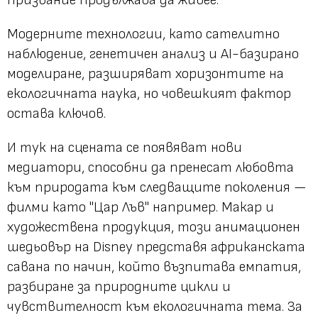
Модерните технологии, като сателитно
наблюдение, генетичен анализ и AI-базирано
моделиране, разширяват хоризонтите на
екологичната наука, но човешкият фактор
остава ключов.
И тук на сцената се появяват нови
медиатори, способни да пренесат любовта
към природата към следващите поколения —
филми като "Цар Лъв" например. Макар и
художествена продукция, този анимационен
шедьовър на Disney представя африканската
савана по начин, който възпитава емпатия,
разбиране за природните цикли и
чувствителност към екологичната тема. За