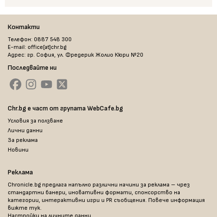
Контакти
Телефон: 0887 548 300
E-mail: office[at]chr.bg
Адрес: гр. София, ул. Фредерик Жолио Кюри №20
Последвайте ни
Chr.bg е част от групата WebCafe.bg
Условия за ползване
Лични данни
За реклама
Новини
Реклама
Chronicle.bg предлага напълно различни начини за реклама – чрез
стандартни банери, иновативни формати, спонсорство на
категории, интерактивни игри и PR съобщения. Повече информация
вижте тук
.
Настройки на личните данни