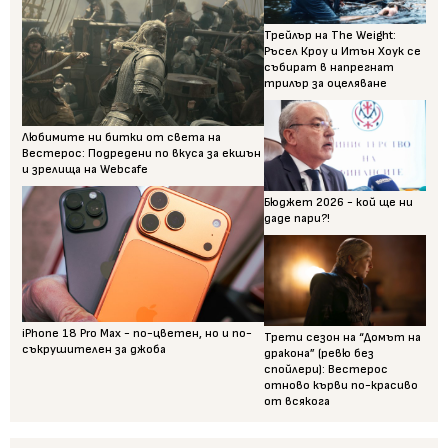
Трейлър на The Weight:
Ръсел Кроу и Итън Хоук се
събират в напрегнат
трилър за оцеляване
Любимите ни битки от света на
Вестерос: Подредени по вкуса за екшън
и зрелища на Webcafe
Бюджет 2026 - кой ще ни
даде пари?!
iPhone 18 Pro Max - по-цветен, но и по-
Трети сезон на “Домът на
съкрушителен за джоба
дракона” (ревю без
спойлери): Вестерос
отново кърви по-красиво
от всякога