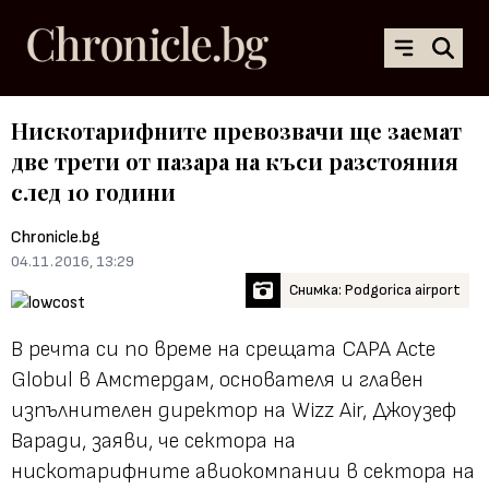
Нискотарифните превозвачи ще заемат
две трети от пазара на къси разстояния
след 10 години
Chronicle.bg
04.11.2016, 13:29
Снимка: Podgorica airport
В речта си по време на срещата CAPA Acte
Globul в Амстердам, основателя и главен
изпълнителен директор на Wizz Air, Джоузеф
Варади, заяви, че сектора на
нискотарифните авиокомпании в сектора на