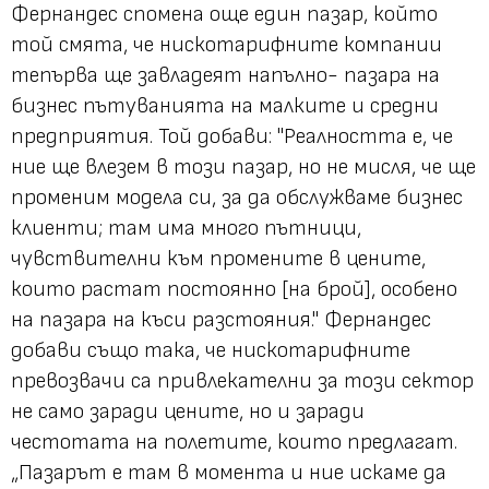
Фернандес спомена още един пазар, който
той смята, че нискотарифните компании
тепърва ще завладеят напълно- пазара на
бизнес пътуванията на малките и средни
предприятия. Той добави: "Реалността е, че
ние ще влезем в този пазар, но не мисля, че ще
променим модела си, за да обслужваме бизнес
клиенти; там има много пътници,
чувствителни към промените в цените,
които растат постоянно [на брой], особено
на пазара на къси разстояния." Фернандес
добави също така, че нискотарифните
превозвачи са привлекателни за този сектор
не само заради цените, но и заради
честотата на полетите, които предлагат.
„Пазарът е там в момента и ние искаме да