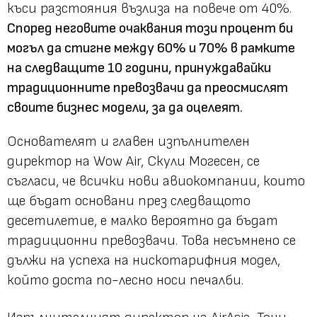
къси разстояния възлиза на повече от 40%.
Според неговите очаквания този процент би
могъл да стигне между 60% и 70% в рамките
на следващите 10 години, принуждавайки
традиционните превозвачи да преосмислят
своите бизнес модели, за да оцелеят.
Основателят и главен изпълнителен
директор на Wow Air, Скули Могесен, се
съгласи, че всички нови авиокомпании, които
ще бъдат основани през следващото
десетилетие, е малко вероятно да бъдат
традиционни превозвачи. Това несъмнено се
дължи на успеха на нискотарифния модел,
който доста по-лесно носи печалби.