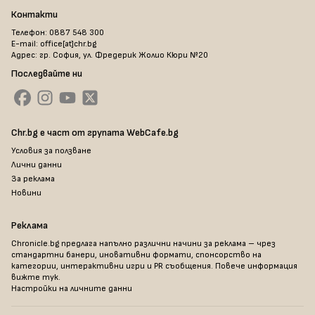
Контакти
Телефон: 0887 548 300
E-mail: office[at]chr.bg
Адрес: гр. София, ул. Фредерик Жолио Кюри №20
Последвайте ни
Chr.bg е част от групата WebCafe.bg
Условия за ползване
Лични данни
За реклама
Новини
Реклама
Chronicle.bg предлага напълно различни начини за реклама – чрез
стандартни банери, иновативни формати, спонсорство на
категории, интерактивни игри и PR съобщения. Повече информация
вижте тук
.
Настройки на личните данни