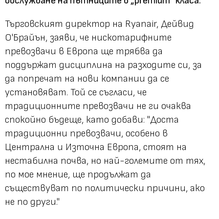
обслужване на пътниците в „premium“ класа.
“
Търговският директор на Ryanair, Дейвид
О'Брайън, заяви, че нискотарифните
превозвачи в Европа ще трябва да
поддържат дисциплина на разходите си, за
да попречат на нови компании да се
установяват. Той се съгласи, че
традиционните превозвачи не ги очаква
спокойно бъдеще, като добави: "Доста
традиционни превозвачи, особено в
Централна и Източна Европа, стоят на
нестабилна почва, но най-големите от тях,
по мое мнение, ще продължат да
съществуват по политически причини, ако
не по други."