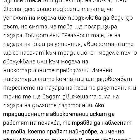
Изпълнителният директор на AirAsia, Тони
Фернандес, също подкрепи тезата, че
успехът на модела ще продължава да води до
ръст, но смята, че това ще поляризира
пазара. Той допълни: "Реалността е, че на
пазара на къси разстояния, авиокомпаниите
ще се насочат към традиционен модел с пълно
обслужване или към модела на
нискотарифните превозвачи. Именно
нискотарифните компании ще задоволяват
търсенето на пазара на късите разстояния и
точно те ще бъдат движещата сила на
пазара на дългите разстояния.
Ако
традиционните авиокомпании искат да
работят на печалба, те трябва да наблегнат
на това, което правят най-добре, а именно