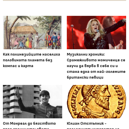
Как полинезийците населиха
Музикални хроники:
половината планета без
Срамежливото момиченце се
компас и карта
научи да вярва в себе си и
стана една от най-големите
британски певици
От Монреал до бягството
Юлиан Отстъпник -