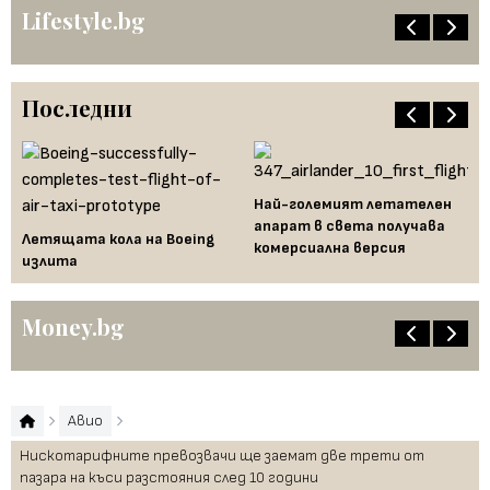
Lifestyle.bg
Последни
Ха
Най-големият летателен
са
апарат в света получава
вк
Летящата кола на Boeing
комерсиална версия
излита
Money.bg
Авио
Нискотарифните превозвачи ще заемат две трети от
пазара на къси разстояния след 10 години