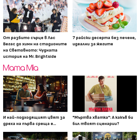
От разбито сърце в Лас
7 райски десерта без печене,
Вегас до химн на стадионите
идеални за жегите
на Световното: Чудната
история на Mr. Brightside
И най-подходящият цвят за
"Мъртва хватка": А какъв би
дреха на първа среща е...
бил твоят сценарии?