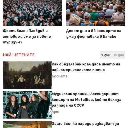
Фестивален Пловдив и
Десет дни и 83 концерта на
готови ли сме за повече
джаз фестивала в Банско
туризъм?
НАЙ-ЧЕТЕНИТЕ
7 дни
30 дни
Как обезглавен крал даде името на
най-американското питие
Досиета
Музикални хроники: Легендарният
концерт на Metallica, който беляза
разпада на СССР
Арт
Защо всички народи разказват за