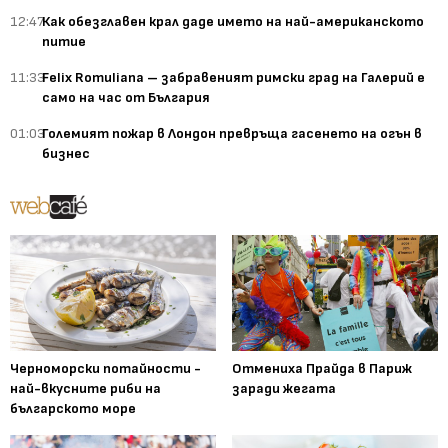
12:47
Как обезглавен крал даде името на най-американското
питие
11:33
Felix Romuliana – забравеният римски град на Галерий е
само на час от България
01:03
Големият пожар в Лондон превръща гасенето на огън в
бизнес
Черноморски потайности -
Отмениха Прайда в Париж
най-вкусните риби на
заради жегата
българското море