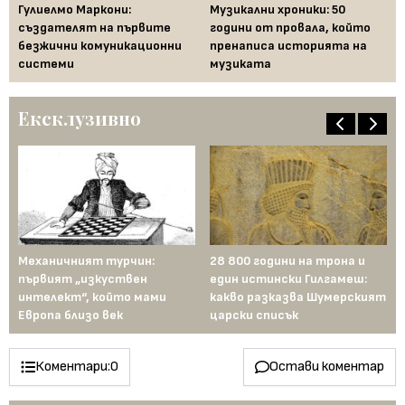
Гулиелмо Маркони:
Музикални хроники: 50
Да
създателят на първите
години от провала, който
де
ия
безжични комуникационни
пренаписа историята на
"п
системи
музиката
Ексклузивно
ели
Механичният турчин:
28 800 години на трона и
Би
й:
първият „изкуствен
един истински Гилгамеш:
ма
ен
интелект“, който мами
какво разказва Шумерският
те
Европа близо век
царски списък
Коментари:
0
Остави коментар