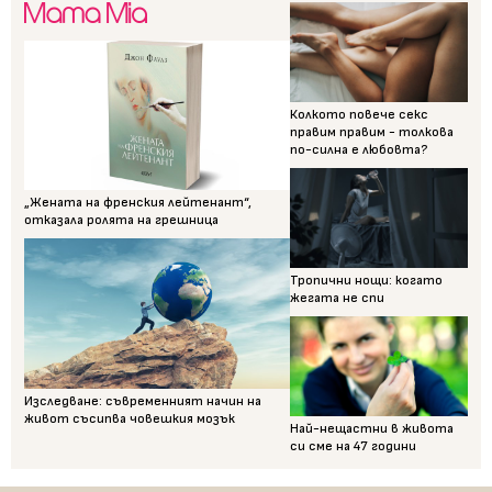
Колкото повече секс
правим правим - толкова
по-силна е любовта?
„Жената на френския лейтенант“,
отказала ролята на грешница
Тропични нощи: когато
жегата не спи
Изследване: съвременният начин на
живот съсипва човешкия мозък
Най-нещастни в живота
си сме на 47 години