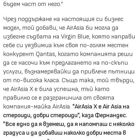
бъдем част от него.“
Чрез поддържане на настоящия си бизнес
модел, той добави, че AirAsia би могла да
избегне съдбата на Virgin Blue, която направи
себе си уязвимиа към своя по-голям местен
конкурент Qantas, когато компанията реши
да се насочи към предлагането на по-скъпи
услуги, възнамерявайки да привлече пътници
от по-висока класа. Също така, той твърди,
че AirAsia X е била успешна, тъй като
правилно се е разграничила от своята
компания-майка AirAsia.
"AirAsia X е Air Asia на
стероиди, добри стероиди", каза Фернандес.
"Все едно да я вземеш, да я напомпаш с няколко
градуса и да добавиш наколко добри места в