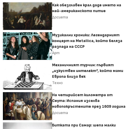
Как обезглавен крал даде името на
най-американското питие
Досиета
Музикални хроники: Легендарният
концерт на Metallica, който беляза
разпада на СССР
Арт
Механичният турчин: първият
„изкуствен интелект“, който мами
Европа близо век
Техно
На четирийсет километра от
Сеута: Испания изселва
новопокръстените през 1609 година
Досиета
Битката при Самар: шепа малки