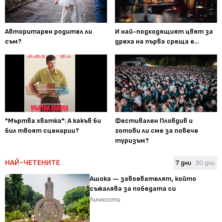
Авторитарен родител ли
И най-подходящият цвят за
съм?
дреха на първа среща е...
"Мъртва хватка": А какъв би
Фестивален Пловдив и
бил твоят сценарии?
готови ли сме за повече
туризъм?
НАЙ-ЧЕТЕНИТЕ
7 дни
30 дни
Ашока — завоевателят, който
съжалява за победата си
Личности