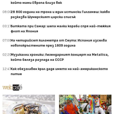
който мами Европа близо век
08:00
28 800 години на трона и един истински Гилгамеш: какво
разказва Шумерският царски списък
03:17
Битката при Самар: шепа малки кораби спря най-тежкия
флот на Япония
07:00
На четирийсет километра от Сеута: Испания изселва
новопокръстените през 1609 година
02:20
Музикални хроники: Легендарният концерт на Metallica,
който беляза разпада на СССР
12:47
Как обезглавен крал даде името на най-американското
питие