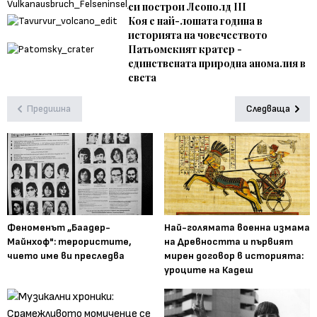
си построи Леополд III
Коя е най-лошата година в
историята на човечеството
Патьомският кратер -
единствената природна аномалия в
света
Предишна
Следваща
Феноменът „Баадер-
Най-голямата военна измама
Майнхоф": терористите,
на Древността и първият
чието име ви преследва
мирен договор в историята:
уроците на Кадеш