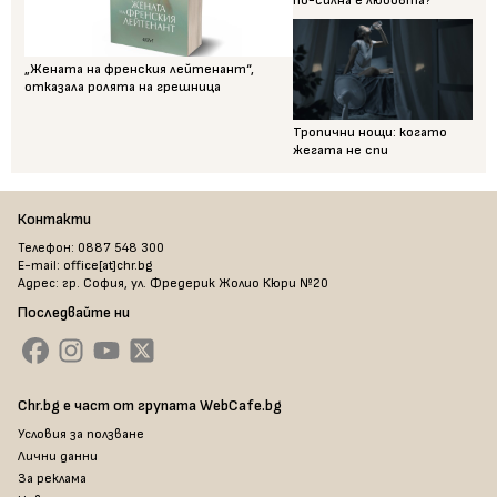
по-силна е любовта?
„Жената на френския лейтенант“,
отказала ролята на грешница
Тропични нощи: когато
жегата не спи
Контакти
Телефон: 0887 548 300
E-mail: office[at]chr.bg
Адрес: гр. София, ул. Фредерик Жолио Кюри №20
Последвайте ни
Chr.bg е част от групата WebCafe.bg
Условия за ползване
Лични данни
За реклама