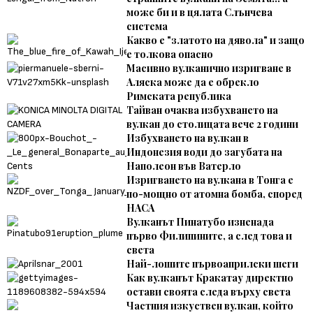
може би и в цялата Слънчева
система
Какво е "златото на дявола" и защо
е толкова опасно
Масивно вулканично изригване в
Аляска може да е обрекло
Римската република
Тайван очаква избухването на
вулкан до столицата вече 2 години
Избухването на вулкан в
Индонезия води до загубата на
Наполеон във Ватерло
Изригването на вулкана в Тонга е
по-мощно от атомна бомба, според
НАСА
Вулканът Пинатубо изненада
първо Филипините, а след това и
света
Най-лошите първоаприлски шеги
Как вулканът Кракатау директно
остави своята следа върху света
Частния изкуствен вулкан, който