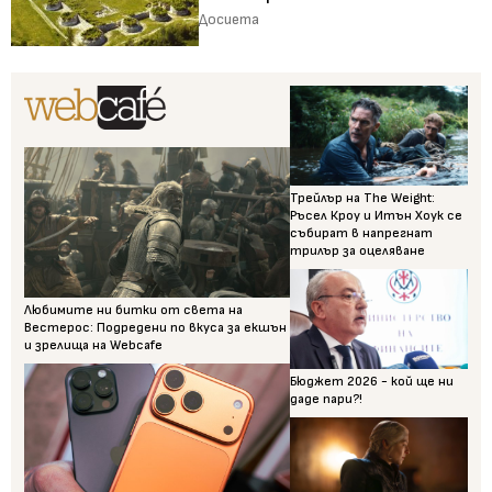
Досиета
Трейлър на The Weight:
Ръсел Кроу и Итън Хоук се
събират в напрегнат
трилър за оцеляване
Любимите ни битки от света на
Вестерос: Подредени по вкуса за екшън
и зрелища на Webcafe
Бюджет 2026 - кой ще ни
даде пари?!