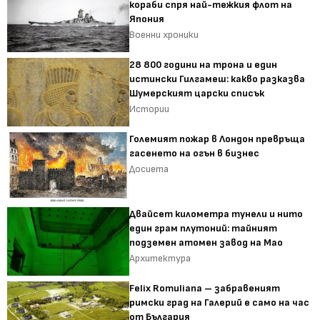
кораби спря най-тежкия флот на
Япония
Военни хроники
28 800 години на трона и един
истински Гилгамеш: какво разказва
Шумерският царски списък
Истории
Големият пожар в Лондон превръща
гасенето на огън в бизнес
Досиета
Двайсет километра тунели и нито
един грам плутоний: тайният
подземен атомен завод на Мао
Архитектура
Felix Romuliana – забравеният
римски град на Галерий е само на час
от България