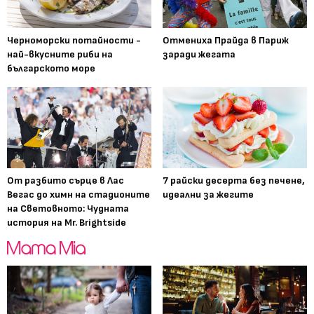
Черноморски потайности -
Отмениха Прайда в Париж
най-вкусните риби на
заради жегата
българското море
От разбито сърце в Лас
7 райски десерта без печене,
Вегас до химн на стадионите
идеални за жегите
на Световното: Чудната
история на Mr. Brightside