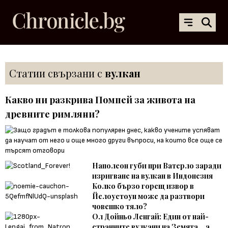
Статии свързани с
вулкан
Какво ни разкрива Помпей за живота на
древните римляни?
Наполеон губи при Ватерло заради
изригване на вулкан в Индонезия
Колко бързо горещ извор в
Йелоустоун може да разтвори
човешко тяло?
Ол Дойньо Ленгай: Един от най-
странните вулкани на Земята... а