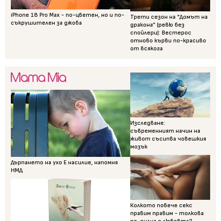
iPhone 18 Pro Max - по-цветен, но и по-
Трети сезон на “Домът на
съкрушителен за джоба
дракона” (ревю без
спойлери): Вестерос
отново кърви по-красиво
от всякога
Изследване:
съвременният начин на
живот съсипва човешкия
мозък
Дърпането на ухо Е насилие, напомня
НМД
Колкото повече секс
правим правим - толкова