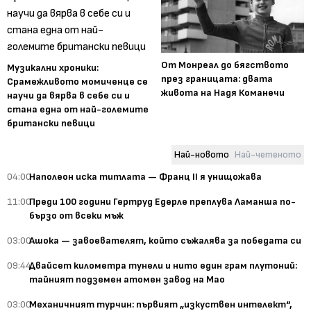
От Монреал до бягството
Музикални хроники:
през границата: двата
Срамежливото момиченце се
живота на Надя Команечи
научи да вярва в себе си и
стана една от най-големите
британски певици
Най-новото
Най-четеното
04:00
Наполеон иска титлата — Франц II я унищожава
11:00
Преди 100 години Гертруд Едерле преплува Ламанша по-
бързо от всеки мъж
03:00
Ашока — завоевателят, който съжалява за победата си
09:44
Двайсет километра тунели и нито един грам плутоний:
тайният подземен атомен завод на Мао
03:00
Механичният турчин: първият „изкуствен интелект“,