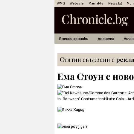
WMG
Webcafe
MamaMia
News.bg
Mon
Военни хроники
Досиета
Личн
Статии свързани с
рекла
Ема Стоун е ново