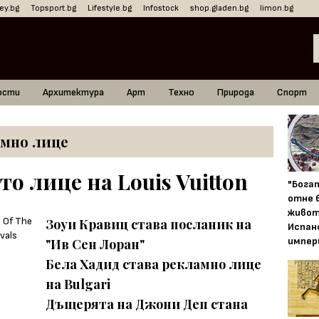
ey.bg
Topsport.bg
Lifestyle.bg
Infostock
shop.gladen.bg
limon.bg
ости
Архитектура
Арт
Техно
Природа
Спорт
мно лице
то лице на Louis Vuitton
"Бога
отне 
живот
Зоуи Кравиц става посланик на
Испан
импер
"Ив Сен Лоран"
Бела Хадид става рекламно лице
на Bulgari
Дъщерята на Джони Деп стана