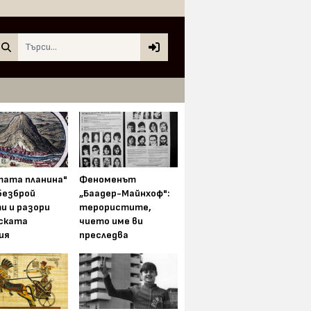
Search
тата планина"
Феноменът
безброй
„Баадер-Майнхоф":
и и разори
терористите,
ската
чието име ви
ия
преследва