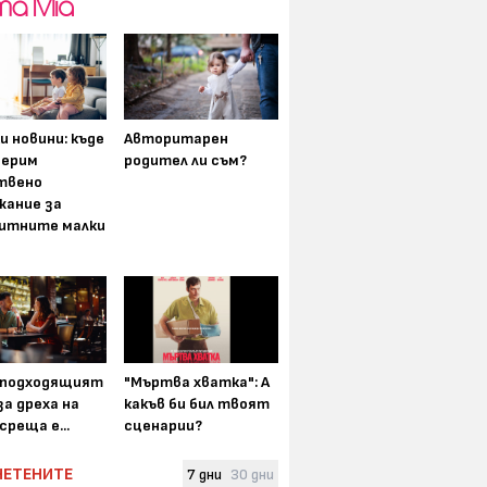
и новини: къде
Авторитарен
мерим
родител ли съм?
твено
жание за
итните малки
-подходящият
"Мъртва хватка": А
а дреха на
какъв би бил твоят
среща е...
сценарии?
ЧЕТЕНИТЕ
7 дни
30 дни