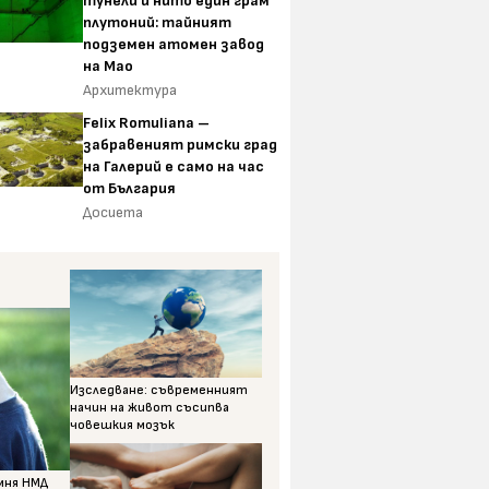
тунели и нито един грам
плутоний: тайният
подземен атомен завод
на Мао
Архитектура
Felix Romuliana –
забравеният римски град
на Галерий е само на час
от България
Досиета
Изследване: съвременният
начин на живот съсипва
човешкия мозък
омня НМД