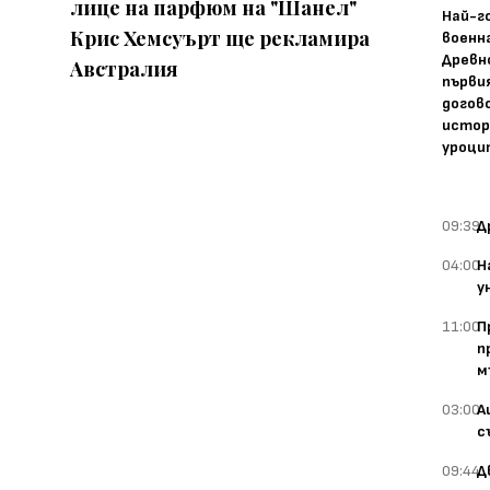
лице на парфюм на "Шанел"
Най-г
Крис Хемсуърт ще рекламира
военн
Древн
Австралия
първи
догово
истор
уроци
09:39
Д
04:00
Н
у
11:00
П
п
м
03:00
А
с
09:44
Д