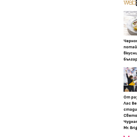
Черно
потай
вкусн
бълга
От ра
Лас Ве
стади
Свето
Чудна
Mr. Bri