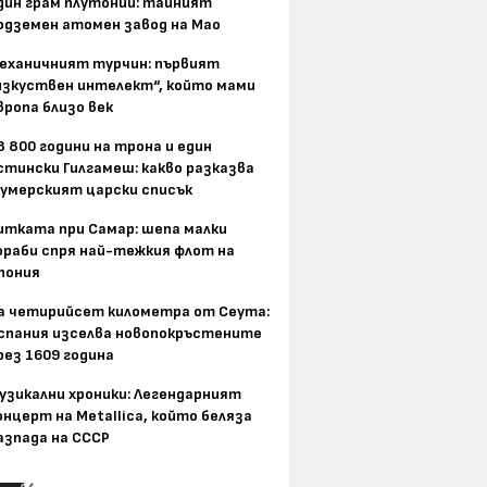
дин грам плутоний: тайният
одземен атомен завод на Мао
еханичният турчин: първият
изкуствен интелект“, който мами
вропа близо век
8 800 години на трона и един
стински Гилгамеш: какво разказва
умерският царски списък
итката при Самар: шепа малки
ораби спря най-тежкия флот на
пония
а четирийсет километра от Сеута:
спания изселва новопокръстените
рез 1609 година
узикални хроники: Легендарният
онцерт на Metallica, който беляза
азпада на СССР