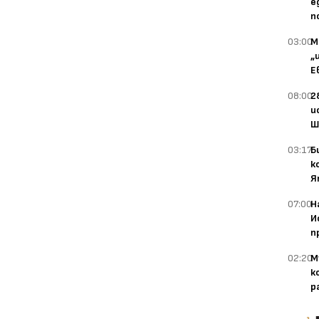
е
п
03:00
М
„
Е
08:00
2
и
Ш
03:17
Б
к
Я
07:00
Н
И
п
02:20
М
к
р