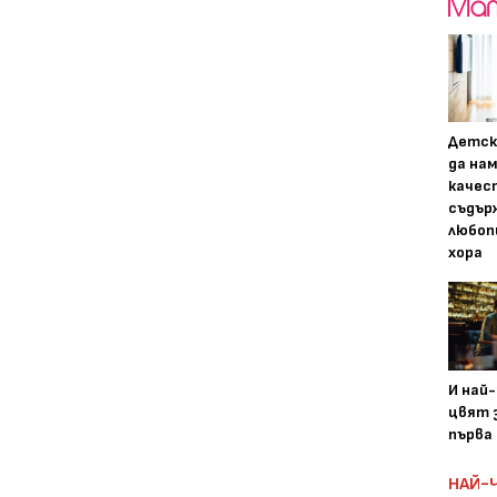
Детск
да на
качес
съдър
любоп
хора
И най
цвят з
първа 
НАЙ-