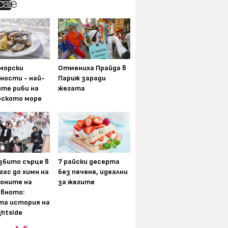
морски
Отмениха Прайда в
ности - най-
Париж заради
ите риби на
жегата
рското море
збито сърце в
7 райски десерта
гас до химн на
без печене, идеални
оните на
за жегите
вното:
та история на
ghtside