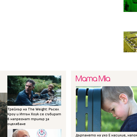
Трейлър на The Weight: Ръсел
Кроу и Итън Хоук се събират
в напрегнат трилър за
оцеляване
Дърпането на ухо Е насилие, нап