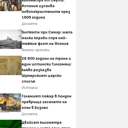
километра от Сеута:
Испания изселва
новопокръстените през
1609 година
Досиета
Битката при Самар: шепа
малки кораби спря най-
тежкия флот на Япония
Военни хроники
28 800 години на трона и
един истински Гилгамеш:
какво разказва
Шумерският царски
списък
Истории
Големият пожар в Лондон
превръща гасенето на
огън в бизнес
Досиета
Двайсет километра