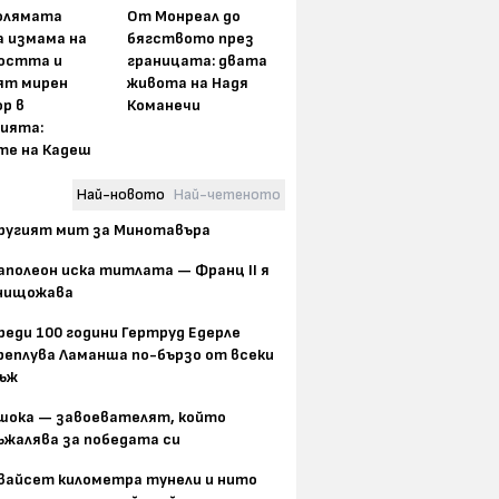
олямата
От Монреал до
а измама на
бягството през
остта и
границата: двата
ят мирен
живота на Надя
р в
Команечи
ията:
те на Кадеш
Най-новото
Най-четеното
ругият мит за Минотавъра
аполеон иска титлата — Франц II я
нищожава
реди 100 години Гертруд Едерле
реплува Ламанша по-бързо от всеки
ъж
шока — завоевателят, който
ъжалява за победата си
вайсет километра тунели и нито