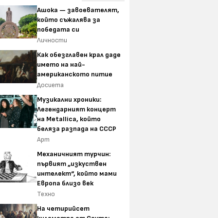
Ашока — завоевателят,
който съжалява за
победата си
Личности
Как обезглавен крал даде
името на най-
американското питие
Досиета
Музикални хроники:
Легендарният концерт
на Metallica, който
беляза разпада на СССР
Арт
Механичният турчин:
първият „изкуствен
интелект“, който мами
Европа близо век
Техно
На четирийсет