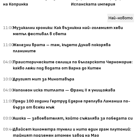
на Копринка
Испанската империя
Най-новото
11:00
Музикални хроники: Как възникна най-големият хеви
метъл фестивал в света
11:00
Железни врата – там, където Дунав покорява
планините
04:00
Праисторическите селища по българското Черноморие:
какво лежи под водата от Варна до Китен
10:00
Другият мит за Минотавъра
04:00
Наполеон иска титлата — Франц II я унищожава
11:00
Преди 100 години Гертруд Едерле преплува Ламанша по-
бързо от всеки мъж
03:00
Ашока — завоевателят, който съжалява за победата си
09:44
Двайсет километра тунели и нито един грам плутоний:
тайният подземен атомен завод на Мао