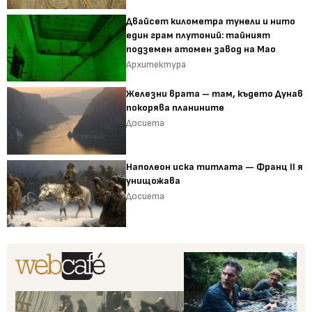
Двайсет километра тунели и нито
един грам плутоний: тайният
подземен атомен завод на Мао
Архитектура
Железни врата – там, където Дунав
покорява планините
Досиета
Наполеон иска титлата — Франц II я
унищожава
Досиета