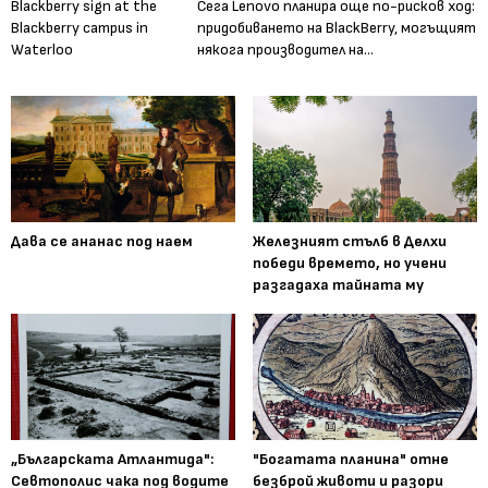
Сега Lenovo планира още по-рисков ход:
придобиването на BlackBerry, могъщият
някога производител на...
Дава се ананас под наем
Железният стълб в Делхи
победи времето, но учени
разгадаха тайната му
„Българската Атлантида":
"Богатата планина" отне
Севтополис чака под водите
безброй животи и разори