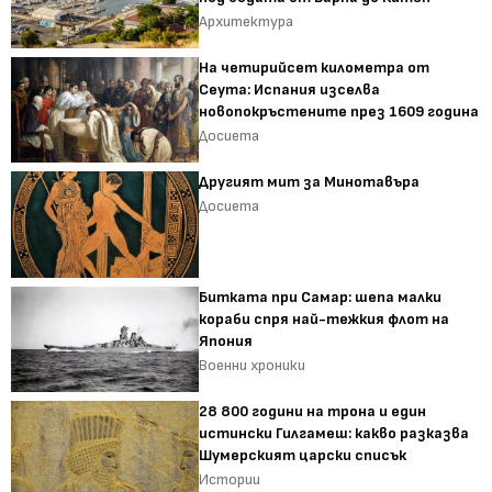
Архитектура
На четирийсет километра от
Сеута: Испания изселва
новопокръстените през 1609 година
Досиета
Другият мит за Минотавъра
Досиета
Битката при Самар: шепа малки
кораби спря най-тежкия флот на
Япония
Военни хроники
28 800 години на трона и един
истински Гилгамеш: какво разказва
Шумерският царски списък
Истории