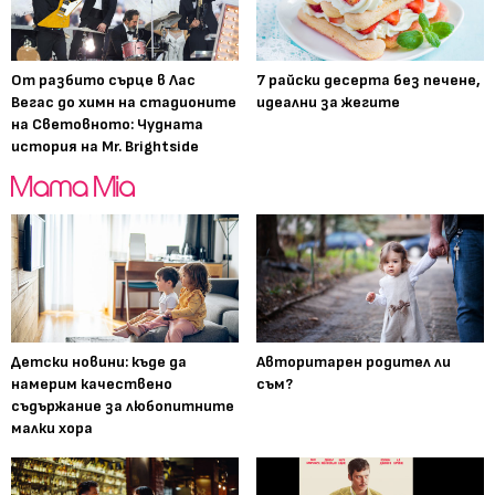
От разбито сърце в Лас
7 райски десерта без печене,
Вегас до химн на стадионите
идеални за жегите
на Световното: Чудната
история на Mr. Brightside
Детски новини: къде да
Авторитарен родител ли
намерим качествено
съм?
съдържание за любопитните
малки хора