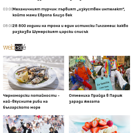
03:00
Механичният турчин: първият „изкуствен интелект“,
който мами Европа близо век
08:00
28 800 години на трона и един истински Гилгамеш: какво
разказва Шумерският царски списък
Черноморски потайности -
Отмениха Прайда в Париж
най-вкусните риби на
заради жегата
българското море