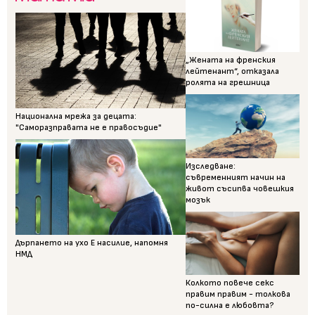
„Жената на френския
лейтенант“, отказала
ролята на грешница
Национална мрежа за децата:
"Саморазправата не е правосъдие"
Изследване:
съвременният начин на
живот съсипва човешкия
мозък
Дърпането на ухо Е насилие, напомня
НМД
Колкото повече секс
правим правим - толкова
по-силна е любовта?