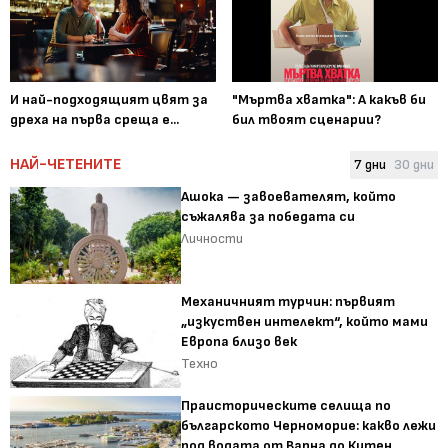
И най-подходящият цвят за
"Мъртва хватка": А какъв би
дреха на първа среща е...
бил твоят сценарии?
НАЙ-ЧЕТЕНИТЕ
7 дни
30 дни
Ашока — завоевателят, който
съжалява за победата си
Личности
Механичният турчин: първият
„изкуствен интелект“, който мами
Европа близо век
Техно
Праисторическите селища по
българското Черноморие: какво лежи
под водата от Варна до Китен