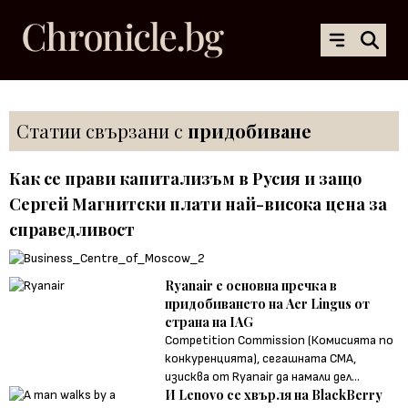
Статии свързани с
придобиване
Как се прави капитализъм в Русия и защо
Сергей Магнитски плати най-висока цена за
справедливост
Ryanair е основна пречка в
придобиването на Aer Lingus от
страна на IAG
Competition Commission (Комисията по
конкуренцията), сегашната CMA,
изисква от Ryanair да намали дел...
И Lenovo се хвърля на BlackBerry