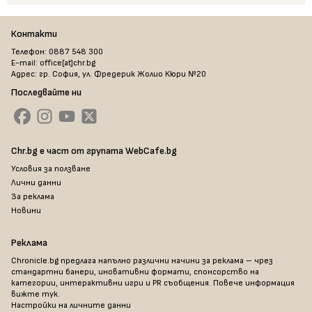
Контакти
Телефон: 0887 548 300
E-mail: office[at]chr.bg
Адрес: гр. София, ул. Фредерик Жолио Кюри №20
Последвайте ни
Chr.bg е част от групата WebCafe.bg
Условия за ползване
Лични данни
За реклама
Новини
Реклама
Chronicle.bg предлага напълно различни начини за реклама – чрез
стандартни банери, иновативни формати, спонсорство на
категории, интерактивни игри и PR съобщения. Повече информация
вижте тук
.
Настройки на личните данни