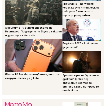
Трейлър на The Weight:
Ръсел Кроу и Итън Хоук се
събират в напрегнат
трилър за оцеляване
Любимите ни битки от света на
Вестерос: Подредени по вкуса за екшън
и зрелища на Webcafe
Бюджет 2026 - кой ще ни
даде пари?!
iPhone 18 Pro Max - по-цветен, но и по-
Трети сезон на “Домът на
съкрушителен за джоба
дракона” (ревю без
спойлери): Вестерос
отново кърви по-красиво
от всякога