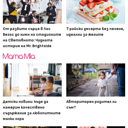
От разбито сърце в Лас
7 райски десерта без печене,
Вегас до химн на стадионите
идеални за жегите
на Световното: Чудната
история на Mr. Brightside
Детски новини: къде да
Авторитарен родител ли
намерим качествено
съм?
съдържание за любопитните
малки хора