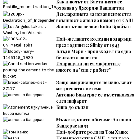
Как ключът от Бастилията се
озовава у Джордж Вашингтон
Декларацията за независимостта
всъщност е апел за помощ от САЩ
Животът на вечния Коби Брайънт
Най-желаните коледни подаръци
през годините: Slinky от 1943
Блъди Мери - произходът на една
бележита напитка
Изпращали ли са мафиотите
някого да "спи с рибите"
Защо американците не използват
метричната система
Антонио Бандерас се възстановява
след инфаркт
Кино до сълзи
Мъжете, които обичаме: Антонио
Бандерас на 55
Най-добрите роли на Том Ханкс
Нови протести в САЩ, след като