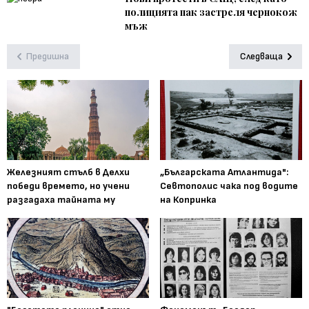
полицията пак застреля чернокож
мъж
Предишна
Следваща
Железният стълб в Делхи
„Българската Атлантида":
победи времето, но учени
Севтополис чака под водите
разгадаха тайната му
на Копринка