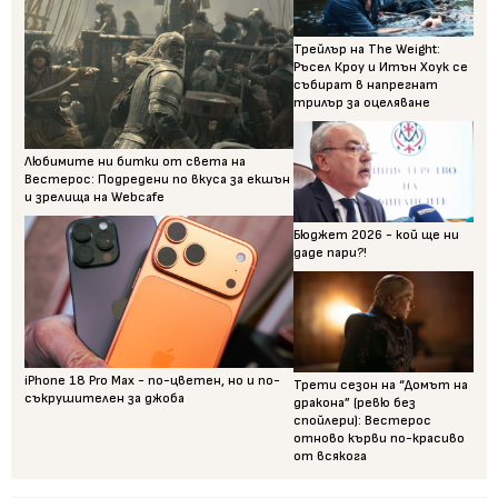
Трейлър на The Weight:
Ръсел Кроу и Итън Хоук се
събират в напрегнат
трилър за оцеляване
Любимите ни битки от света на
Вестерос: Подредени по вкуса за екшън
и зрелища на Webcafe
Бюджет 2026 - кой ще ни
даде пари?!
iPhone 18 Pro Max - по-цветен, но и по-
Трети сезон на “Домът на
съкрушителен за джоба
дракона” (ревю без
спойлери): Вестерос
отново кърви по-красиво
от всякога