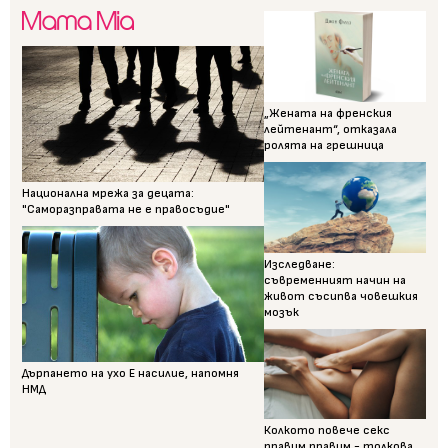
„Жената на френския
лейтенант“, отказала
ролята на грешница
Национална мрежа за децата:
"Саморазправата не е правосъдие"
Изследване:
съвременният начин на
живот съсипва човешкия
мозък
Дърпането на ухо Е насилие, напомня
НМД
Колкото повече секс
правим правим - толкова