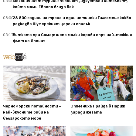
03:00
Механичният турчин: първият „изкуствен интелект“,
който мами Европа близо век
08:00
28 800 години на трона и един истински Гилгамеш: какво
разказва Шумерският царски списък
03:17
Битката при Самар: шепа малки кораби спря най-тежкия
флот на Япония
Черноморски потайности -
Отмениха Прайда в Париж
най-вкусните риби на
заради жегата
българското море