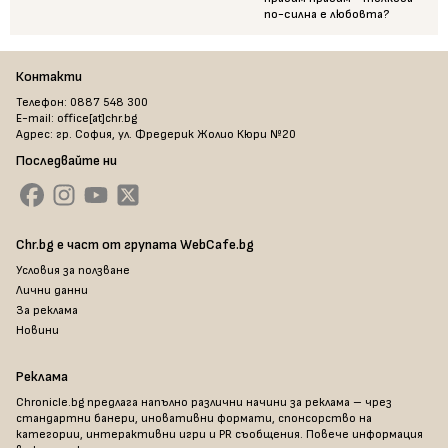
по-силна е любовта?
Контакти
Телефон: 0887 548 300
E-mail: office[at]chr.bg
Адрес: гр. София, ул. Фредерик Жолио Кюри №20
Последвайте ни
Chr.bg е част от групата WebCafe.bg
Условия за ползване
Лични данни
За реклама
Новини
Реклама
Chronicle.bg предлага напълно различни начини за реклама – чрез
стандартни банери, иновативни формати, спонсорство на
категории, интерактивни игри и PR съобщения. Повече информация