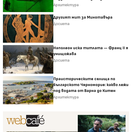
Архитектура
Другият мит за Минотавъра
Досиета
Наполеон иска титлата — Франц II я
унищожава
Досиета
Праисторическите селища по
българското Черноморие: какво лежи
под водата от Варна до Китен
Архитектура