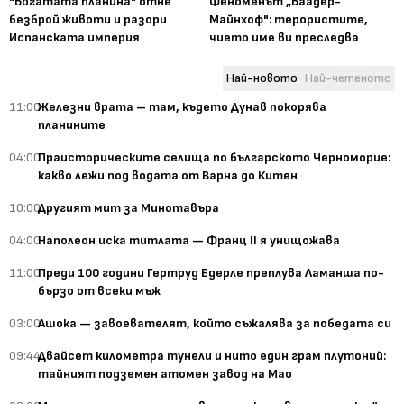
"Богатата планина" отне
Феноменът „Баадер-
безброй животи и разори
Майнхоф": терористите,
Испанската империя
чието име ви преследва
Най-новото
Най-четеното
11:00
Железни врата – там, където Дунав покорява
планините
04:00
Праисторическите селища по българското Черноморие:
какво лежи под водата от Варна до Китен
10:00
Другият мит за Минотавъра
04:00
Наполеон иска титлата — Франц II я унищожава
11:00
Преди 100 години Гертруд Едерле преплува Ламанша по-
бързо от всеки мъж
03:00
Ашока — завоевателят, който съжалява за победата си
09:44
Двайсет километра тунели и нито един грам плутоний:
тайният подземен атомен завод на Мао