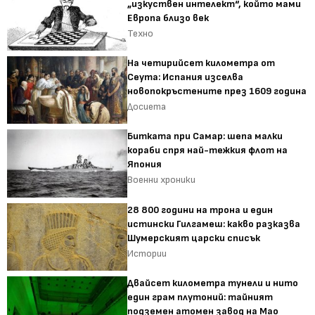
„изкуствен интелект“, който мами
Европа близо век
Техно
На четирийсет километра от
Сеута: Испания изселва
новопокръстените през 1609 година
Досиета
Битката при Самар: шепа малки
кораби спря най-тежкия флот на
Япония
Военни хроники
28 800 години на трона и един
истински Гилгамеш: какво разказва
Шумерският царски списък
Истории
Двайсет километра тунели и нито
един грам плутоний: тайният
подземен атомен завод на Мао