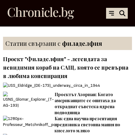
Статии свързани с
филаделфия
Проект "Филаделфия" - легендата за
невидимия кораб на САЩ, която се превърна
в любима конспирация
Проектът Азориан: Когато
американците се опитаха да
откраднат съветска ядрена
подводница
Как една научна презентация
предизвика световна мания по
киселото мляко