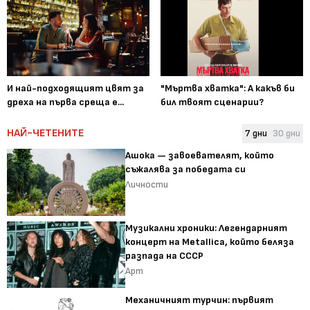
И най-подходящият цвят за
"Мъртва хватка": А какъв би
дреха на първа среща е...
бил твоят сценарии?
НАЙ-ЧЕТЕНИТЕ
7 дни
30 дни
Ашока — завоевателят, който
съжалява за победата си
Личности
Музикални хроники: Легендарният
концерт на Metallica, който беляза
разпада на СССР
Арт
Механичният турчин: първият