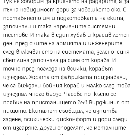
Тук не говорим за криенето на радарите, а за
пълна невидимост дори за човешкото око. С
поставянето им и подготовката на екипа,
започнали и така наречените системни
тестове. И така в един хубав и красив летен
ден, пред очите на армията и инженерите,
след включването на системата, зелено-синя
светлина започнала да сияе от кораба. И
точно пред погледа на всички, корабът
изчезнал. Хората от фабриката признавали,
че са виждали бойния кораб и малко след това
изчезнал много бързо. Часове по-късно се
появил на пристанището във Вирджиния от
нищото. Екипажът съобщил, че изпитва
гадене, психически дискомфорт и дори следи
от изгаряне. Други споделят, че металните