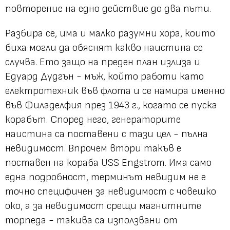
повторение на едно действие до два пъти.
Разбира се, има и малко разумни хора, които
биха могли да обяснят какво наистина се
случва. Ето защо на преден план излиза и
Едуард Дудгън - мъж, който работи като
електротехник във флота и се намира именно
във Филаделфия през 1943 г., когато се пуска
корабът. Според него, генераторите
наистина са поставени с тази цел - пълна
невидимост. Впрочем втори такъв е
поставен на кораба USS Engstrom. Има само
една подробност, терминът невидим не е
точно специфичен за невидимост с човешко
око, а за невидимост срещи магнитните
торпеда - такива са използвани от