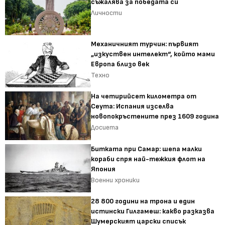
съжалява за победата си
Личности
Механичният турчин: първият
„изкуствен интелект“, който мами
Европа близо век
Техно
На четирийсет километра от
Сеута: Испания изселва
новопокръстените през 1609 година
Досиета
Битката при Самар: шепа малки
кораби спря най-тежкия флот на
Япония
Военни хроники
28 800 години на трона и един
истински Гилгамеш: какво разказва
Шумерският царски списък