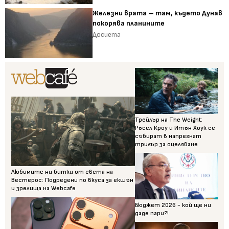
Железни врата – там, където Дунав
покорява планините
Досиета
Трейлър на The Weight:
Ръсел Кроу и Итън Хоук се
събират в напрегнат
трилър за оцеляване
Любимите ни битки от света на
Вестерос: Подредени по вкуса за екшън
и зрелища на Webcafe
Бюджет 2026 - кой ще ни
даде пари?!