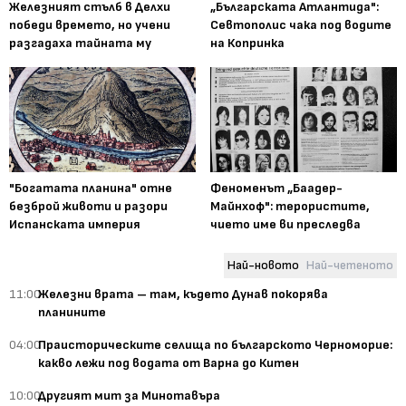
Железният стълб в Делхи
„Българската Атлантида":
победи времето, но учени
Севтополис чака под водите
разгадаха тайната му
на Копринка
"Богатата планина" отне
Феноменът „Баадер-
безброй животи и разори
Майнхоф": терористите,
Испанската империя
чието име ви преследва
Най-новото
Най-четеното
11:00
Железни врата – там, където Дунав покорява
планините
04:00
Праисторическите селища по българското Черноморие:
какво лежи под водата от Варна до Китен
10:00
Другият мит за Минотавъра