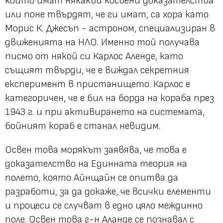
които имат някакви косвени доказателства
или поне твърдят, че ги имат, са хора като
Морис К. Джесъп - астроном, специализиран в
движенията на НЛО. Именно той получава
писмо от някой си Карлос Аленде, като
същият твърди, че е виждал секретния
експеримент в пристанището. Карлос е
категоричен, че е бил на борда на кораба през
1943 г. и при активирането на системата,
бойният кораб е станал невидим.
Освен това морякът заявява, че това е
доказателство на Единната теория на
полето, която Айнщайн се опитва да
разработи, за да докаже, че всички елементи
и процеси се случват в едно цяло междинно
поле. Освен това г-н Аланде се познавал с