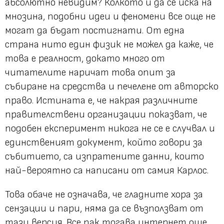
абсолютно невидим? Колкото и да се иска на
мнозина, подобни идеи и феномени все още не
могат да бъдат постигнати. От една
страна нито един физик не можел да каже, че
това е реалност, докато много от
читателите наричат това опит за
събиране на средства и печелене от авторско
право. Истината е, че накрая различните
правителствени организации показват, че
подобен експеримент никога не се е случвал и
единственият документ, който говори за
събитието, са изпратените данни, които
най-вероятно са написани от самия Карлос.
Това обаче не означава, че гладните хора за
сензации и пари, няма да се възползват от
тази версия. Все пак тогава интернет още