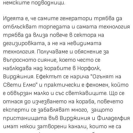
немските подводници.
Идеята е, че самите генератори трябва да
отблъскват торпедата и самата технология
трябва да влиза повече в сектора на
дегизировката, а не на невидимата
технология. Получаваме и обяснение за
въпросното сияние, което често се
наблюдава над корабите в Норфолк,
Вирджиния. Ефектът се нарича "Огънят на
Свети Елмо" и практически е феномен, който
е обвързан малко и със светкавиците. Що се
отнася до изчезването на кораба, повечето
експерти се забавляват много, защото
пристанищата във Вирджиния и Филаделфия
имат някои затворени канали, които не са