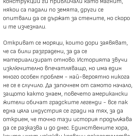
конструкции ги привличали като магнит,
някои са падали по земята, други се
опитвали да се държат за стените, но скоро
и те изчезнали.
Откриват се моряци, които дори заявяват,
че са били разградени, за да се
материализират отново. Историята звучи
изключително впечатляващо, но има един
много особен проблем - най-вероятно никога
не се е случило. Да започнем от самото начало,
защото както знаем, повечето американски
жители обичат градските легенди - все пак
една цяла индустрия се гради на тях, за да
открием, че точно тази история продължава
да се разказва и до днес. Единствените хора,