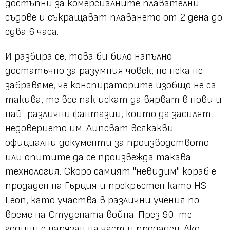
достъпни за комерсиалните плавателни
съдове и съкращават плаването от 2 дена до
едва 6 часа.
И разбира се, това би било напълно
достатъчно за разумния човек, но нека не
забравяме, че конспираторите изобщо не са
такива, те все пак искат да вярват в нови и
най-различни фантазии, които да засилят
недоверието им. Липсват всякакви
официални документи за производството
или опитите да се произвежда такава
технология. Скоро самият "невидим" кораб е
продаден на Гърция и прекръстен като HS
Leon, като участва в различни учения по
време на Студената война. През 90-те
години е нарязан на част и продаден. Ако