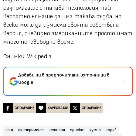
разполагаше с такава технология, най-
вероятно нямаше да има такава съдба, но
всеки може да измисли своята собствена
версия, очевидно американците просто имат
много по-свободно време.
Снимки: Wikipedia
Добави ни в предпочитани източници в
→
Google
СПОДЕЛЯНЕ
ХАРЕСВА МИ
СПОДЕЛЯНЕ
сащ
експеримент
история
проект
хумор
кораб