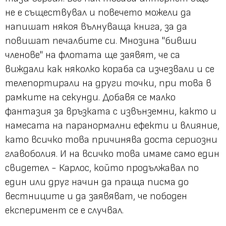
не е съществувал и повечето можели да
напишат някоя вълнуваща книга, за да
повишат печалбите си. Мнозина "бивши
членове" на флотата ще заявят, че са
виждали как няколко кораба са изчезвали и се
телепортирали на други точки, при това в
рамките на секунди. Добавя се малко
фантазия за връзката с извънземни, както и
намесата на паранормални ефекти и влияние,
като всичко това причинява доста сериозни
главоболия. И на всичко това имаме само един
свидетел - Карлос, който продължавал по
един или друг начин да праща писма до
вестниците и да заявяват, че пободен
експеримент се е случвал.