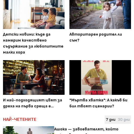
Детски новини: къде да
Авторитарен родител ли
намерим качествено
съм?
съдържание за любопитните
малки хора
И най-подходящият цвят за
"Мъртва хватка": А какъв би
дреха на първа среща е...
бил твоят сценарии?
НАЙ-ЧЕТЕНИТЕ
7 дни
30 дни
Ашока — завоевателят, който