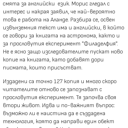
смята за английски език. Морис гледал с
интерес и накрая заявил, че най-вероятно
това е работа на Аланде. Разбира се, освен
извънземния текст има и английски, в който
се говори за книгата на астронома, както и
за прословутия експеримент "Филаделфия".
Не е ясно защо изследователите пускат ново
копие на книгата, като добавят дори
писмата, които присъстват.
Издадени са точно 127 копия и много скоро
читателите отново се запознават с
прословутия експеримент. Тя започва своя
втори живот. Идва и по-важният въпрос:
възможно ли е наистина да е създадена
технология, която да направи един обект