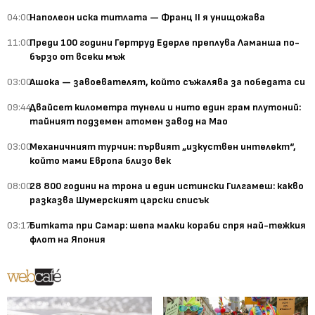
04:00
Наполеон иска титлата — Франц II я унищожава
11:00
Преди 100 години Гертруд Едерле преплува Ламанша по-
бързо от всеки мъж
03:00
Ашока — завоевателят, който съжалява за победата си
09:44
Двайсет километра тунели и нито един грам плутоний:
тайният подземен атомен завод на Мао
03:00
Механичният турчин: първият „изкуствен интелект“,
който мами Европа близо век
08:00
28 800 години на трона и един истински Гилгамеш: какво
разказва Шумерският царски списък
03:17
Битката при Самар: шепа малки кораби спря най-тежкия
флот на Япония