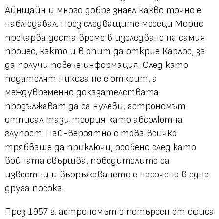
Айнщайн и много добре знаел какво точно е
наблюдавал. През следващите месеци Морис
прекарва доста време в изследване на самия
процес, както и в опит да открие Карлос, за
да получи повече информация. След като
подателят никога не е открит, а
междувременно доказателствата
продължават да са нулеви, астрономът
отписал тази теория като абсолютна
глупост. Най-вероятно с това всичко
трябваше да приключи, особено след като
войната свършва, победителите са
известни и въоръжаването е насочено в една
друга посока.
През 1957 г. астрономът е потърсен от офиса