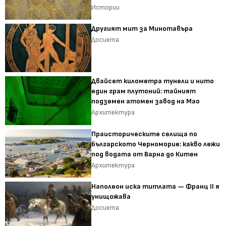
Истории
Другият мит за Минотавъра
Досиета
Двайсет километра тунели и нито
един грам плутоний: тайният
подземен атомен завод на Мао
Архитектура
Праисторическите селища по
българското Черноморие: какво лежи
под водата от Варна до Китен
Архитектура
Наполеон иска титлата — Франц II я
унищожава
Досиета