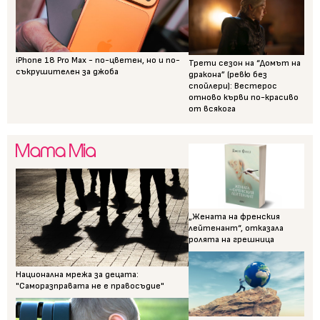
iPhone 18 Pro Max - по-цветен, но и по-
Трети сезон на “Домът на
съкрушителен за джоба
дракона” (ревю без
спойлери): Вестерос
отново кърви по-красиво
от всякога
„Жената на френския
лейтенант“, отказала
ролята на грешница
Национална мрежа за децата:
"Саморазправата не е правосъдие"