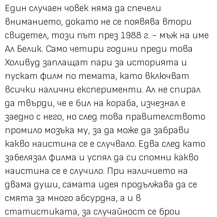
Един случаен човек няма да спечели
вниманието, докато не се появява втори
свидетел, този път през 1988 г. - мъж на име
Ал Белик. Само четири години преди това
Холивуд заплащат пари за историята и
пускат филм по темата, като включват
всички налични експерименти. Ал не спирал
да твърди, че е бил на кораба, изчезнал е
заедно с него, но след това правителството
промило мозъка му, за да може да забрави
какво наистина се е случвало. Едва след като
забелязал филма и успял да си спомни какво
наистина се е случило. При наличието на
двама души, самата идея продължава да се
смята за много абсурдна, а и в
статистиката, за случайност се брои