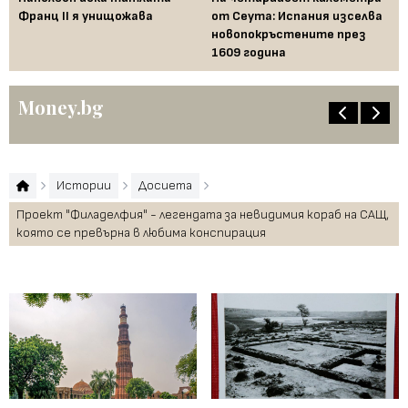
Франц II я унищожава
от Сеута: Испания изселва
за
новопокръстените през
на
1609 година
Бъ
Money.bg
Истории
Досиета
Проект "Филаделфия" - легендата за невидимия кораб на САЩ,
която се превърна в любима конспирация