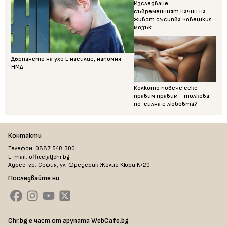
Изследване:
съвременният начин на
живот съсипва човешкия
мозък
Дърпането на ухо Е насилие, напомня
НМД
Колкото повече секс
правим правим - толкова
по-силна е любовта?
Контакти
Телефон: 0887 548 300
E-mail: office[at]chr.bg
Адрес: гр. София, ул. Фредерик Жолио Кюри №20
Последвайте ни
Chr.bg е част от групата WebCafe.bg