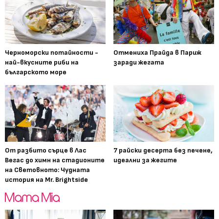
Черноморски потайности -
Отмениха Прайда в Париж
най-вкусните риби на
заради жегата
българското море
От разбито сърце в Лас
7 райски десерта без печене,
Вегас до химн на стадионите
идеални за жегите
на Световното: Чудната
история на Mr. Brightside