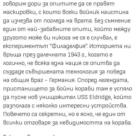
говорим дори за опитите да се правят
маскировки, с които всеки войник наистина
да изчезва от погледа на врата. Без съмнение
един от най-забавните опити, който между
другото може би никога не се е случвал, е
експериментът "Филаделфия". Историята ни
връща през далечната 1943 г., когато е
логично, че всяка една нация се опитва да
създаде съвършената технология за победа
на общия враг - Германия. Според легендата,
пристанището за бойни кораби там е успяло
да пусне нов унищожител USS Eldridge, който
разполага с няколко интересни устройства.
Повечето са секретни, но е ясно, че един от
всички отговаря за невидимостта на кораба.