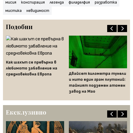
мисия
конспирация
легенда
филаделфия
разработка
мистика
невидимост
Подобни
Как шахът се превърна в
любимото забавление на
Двайсет километра тунели
Кр
средновековна Европа
и нито един грам плутоний:
пр
а в
тайният подземен атомен
ма
завод на Мао
Ексклузивно