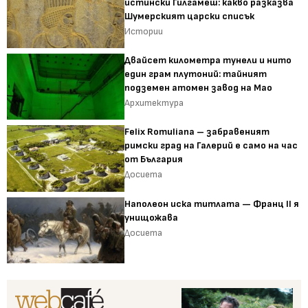
истински Гилгамеш: какво разказва
Шумерският царски списък
Истории
Двайсет километра тунели и нито
един грам плутоний: тайният
подземен атомен завод на Мао
Архитектура
Felix Romuliana – забравеният
римски град на Галерий е само на час
от България
Досиета
Наполеон иска титлата — Франц II я
унищожава
Досиета