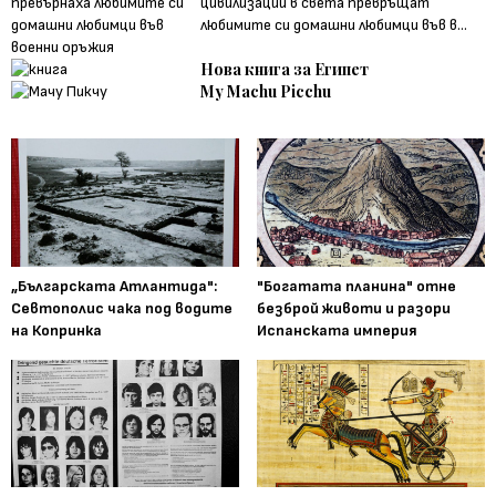
цивилизации в света превръщат
любимите си домашни любимци във в...
Нова книга за Египет
My Machu Picchu
„Българската Атлантида":
"Богатата планина" отне
Севтополис чака под водите
безброй животи и разори
на Копринка
Испанската империя