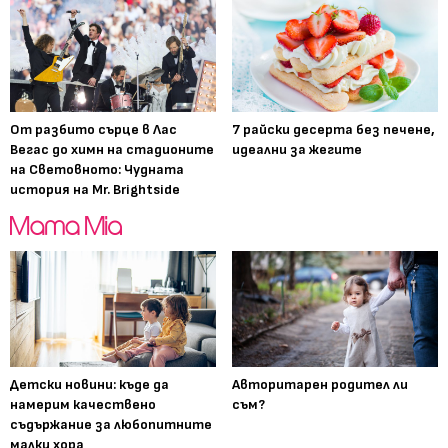
От разбито сърце в Лас
7 райски десерта без печене,
Вегас до химн на стадионите
идеални за жегите
на Световното: Чудната
история на Mr. Brightside
Детски новини: къде да
Авторитарен родител ли
намерим качествено
съм?
съдържание за любопитните
малки хора