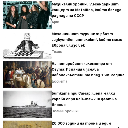
Музикални хроники: Легендарният
концерт на Metallica, който беляза
разпада на СССР
Арт
Механичният турчин: първият
„изкуствен интелект“, който мами
Европа близо век
Техно
На четирийсет километра от
Сеута: Испания изселва
новопокръстените през 1609 година
Досиета
Битката при Самар: шепа малки
кораби спря най-тежкия флот на
Япония
Военни хроники
28 800 години на трона и един