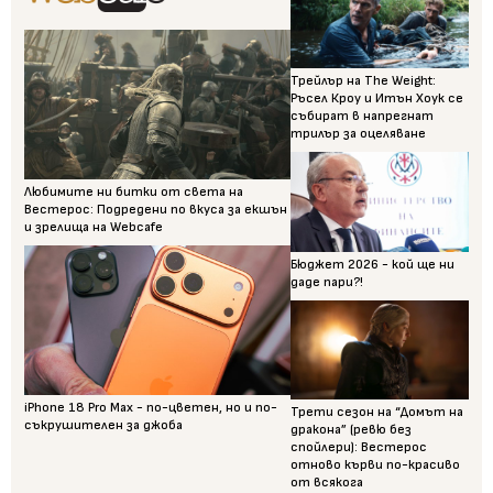
Трейлър на The Weight:
Ръсел Кроу и Итън Хоук се
събират в напрегнат
трилър за оцеляване
Любимите ни битки от света на
Вестерос: Подредени по вкуса за екшън
и зрелища на Webcafe
Бюджет 2026 - кой ще ни
даде пари?!
iPhone 18 Pro Max - по-цветен, но и по-
Трети сезон на “Домът на
съкрушителен за джоба
дракона” (ревю без
спойлери): Вестерос
отново кърви по-красиво
от всякога