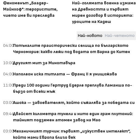
Феноменът „Баадер-
Най-голямата военна измама
Майнхоф": терористите,
на Древността и първият
чието име ви преследва
мирен договор в историята:
уроците на Кадеш
Най-новото
Най-четеното
04:00
Потъналите праисторически селища по българското
Черноморие: какво лежи под водата от Варна до Китен
10:00
Другият мит за Минотавъра
04:00
Наполеон иска титлата — Франц II я унищожава
11:00
Преди 100 години Гертруд Едерле преплува Ламанша по-
бързо от всеки мъж
03:00
Ашока — завоевателят, който съжалява за победата си
09:44
Двайсет километра тунели и нито един грам плутоний:
тайният подземен атомен завод на Мао
03:00
Механичният турчин: първият „изкуствен интелект“,
който мами Европа близо век