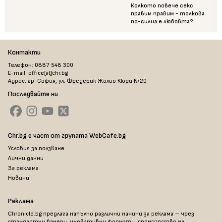
Колкото повече секс
правим правим - толкова
по-силна е любовта?
Контакти
Телефон: 0887 548 300
E-mail: office[at]chr.bg
Адрес: гр. София, ул. Фредерик Жолио Кюри №20
Последвайте ни
Chr.bg е част от групата WebCafe.bg
Условия за ползване
Лични данни
За реклама
Новини
Реклама
Chronicle.bg предлага напълно различни начини за реклама – чрез
стандартни банери, иновативни формати, спонсорство на