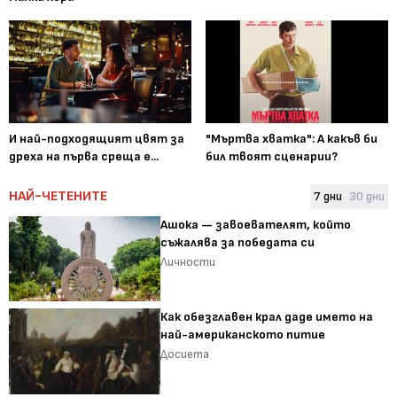
И най-подходящият цвят за
"Мъртва хватка": А какъв би
дреха на първа среща е...
бил твоят сценарии?
НАЙ-ЧЕТЕНИТЕ
7 дни
30 дни
Ашока — завоевателят, който
съжалява за победата си
Личности
Как обезглавен крал даде името на
най-американското питие
Досиета