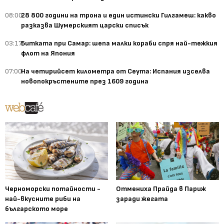
08:00
28 800 години на трона и един истински Гилгамеш: какво
разказва Шумерският царски списък
03:17
Битката при Самар: шепа малки кораби спря най-тежкия
флот на Япония
07:00
На четирийсет километра от Сеута: Испания изселва
новопокръстените през 1609 година
Черноморски потайности -
Отмениха Прайда в Париж
най-вкусните риби на
заради жегата
българското море