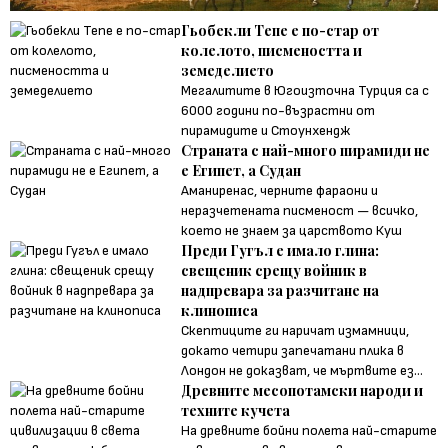
Гьобекли Тепе е по-стар от
колелото, писмеността и
земеделието
Мегалитите в Югоизточна Турция са с
6000 години по-възрастни от
пирамидите и Стоунхендж
Страната с най-много пирамиди не
е Египет, а Судан
Аманиренас, черните фараони и
неразчетената писменост — всичко,
което не знаем за царството Куш
Преди Гугъл е имало глина:
свещеник срещу войник в
надпревара за разчитане на
клинописа
Скептиците ги наричат измамници,
докато четири запечатани плика в
Лондон не доказват, че мъртвите ез...
Древните месопотамски народи и
техните кучета
На древните бойни полета най-старите