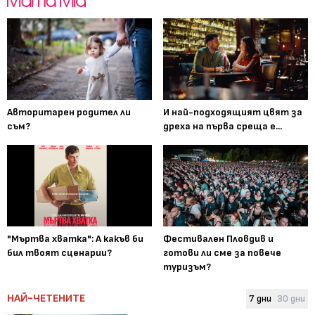
Авторитарен родител ли
И най-подходящият цвят за
съм?
дреха на първа среща е...
"Мъртва хватка": А какъв би
Фестивален Пловдив и
бил твоят сценарии?
готови ли сме за повече
туризъм?
НАЙ-ЧЕТЕНИТЕ
7 дни
30 дни