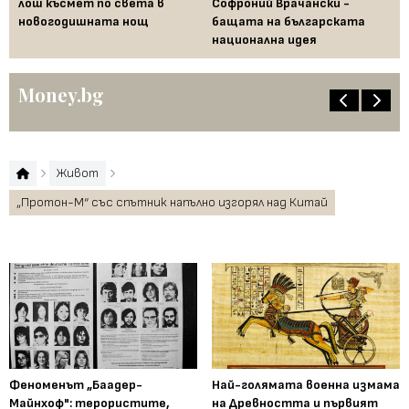
 за
лош късмет по света в
Софроний Врачански -
Ти
новогодишната нощ
бащата на българската
съ
национална идея
по
Money.bg
Живот
„Протон-М“ със спътник напълно изгорял над Китай
Феноменът „Баадер-
Най-голямата военна измама
Майнхоф": терористите,
на Древността и първият