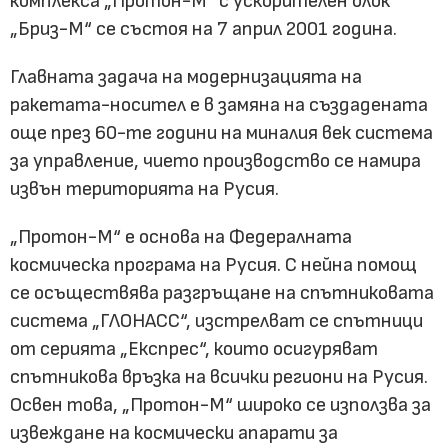
комплекса „Протон-М“ с ускорителен блок
„Бриз-М“ се състоя на 7 април 2001 година.
Главната задача на модернизацията на
ракетата-носител е в замяна на създадената
още през 60-те години на миналия век система
за управление, чието производство се намира
извън територията на Русия.
„Протон-М“ е основа на Федералната
космическа програма на Русия. С нейна помощ
се осъществява разгръщане на спътниковата
система „ГЛОНАСС“, изстрелват се спътници
от серията „Експрес“, които осигуряват
спътникова връзка на всички региони на Русия.
Освен това, „Протон-М“ широко се използва за
извеждане на космически апарати за