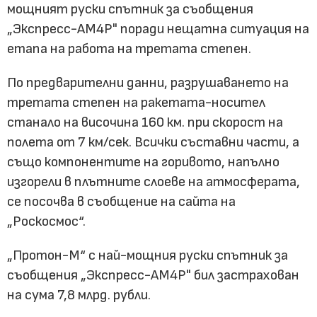
мощният руски спътник за съобщения
„Экспресс-АМ4Р" поради нещатна ситуация на
етапа на работа на третата степен.
По предварителни данни, разрушаването на
третата степен на ракетата-носител
станало на височина 160 км. при скорост на
полета от 7 км/сек. Всички съставни части, а
също компонентите на горивото, напълно
изгорели в плътните слоеве на атмосферата,
се посочва в съобщение на сайта на
„Роскосмос“.
„Протон-М“ с най-мощния руски спътник за
съобщения „Экспресс-АМ4Р" бил застрахован
на сума 7,8 млрд. рубли.