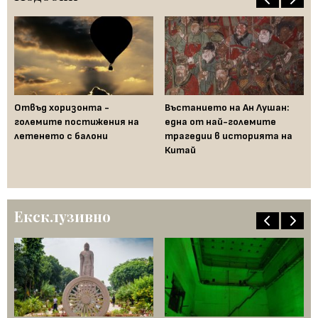
Отвъд хоризонта -
Въстанието на Ан Лушан:
големите постижения на
една от най-големите
Яп
летенето с балони
трагедии в историята на
Ма
Китай
ко
си
Ексклузивно