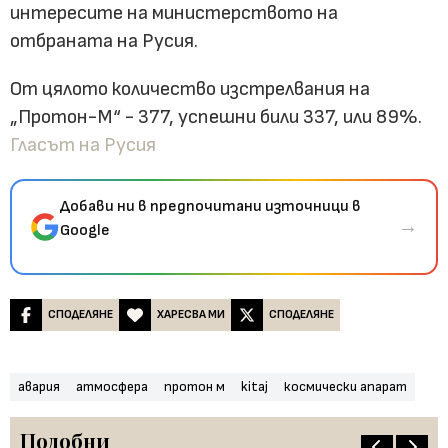
интересите на министерството на
отбраната на Русия.
От цялото количество изстрелвания на
„Протон-М“ - 377, успешни били 337, или 89%.
Гласът на Русия
Добави ни в предпочитани източници в
→
Google
СПОДЕЛЯНЕ
ХАРЕСВА МИ
СПОДЕЛЯНЕ
авария
атмосфера
протон м
kitaj
космически апарат
Подобни