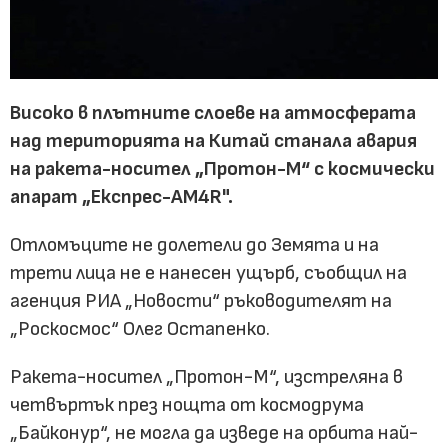
Високо в плътните слоеве на атмосферата
над територията на Китай станала авария
на ракета-носител „Протон-М“ с космически
апарат „Експрес-АМ4R".
Отломъците не долетели до Земята и на
трети лица не е нанесен ущърб, съобщил на
агенция РИА „Новости“ ръководителят на
„Роскосмос“ Олег Остапенко.
Ракета-носител „Протон-М“, изстреляна в
четвъртък през нощта от космодрума
„Байконур“, не могла да изведе на орбита най-