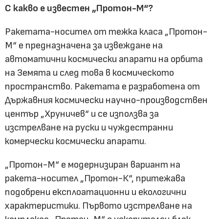
С какво е известен „Протон-М“?
Ракетата-носител от тежка класа „Протон-
М“ е предназначена за извеждане на
автоматични космически апарати на орбита
на Земята и след това в космическото
пространство. Ракетата е разработена от
Държавния космически научно-производствен
център „Хруничев“ и се използва за
изстрелване на руски и чуждестранни
комерчески космически апарати.
„Протон-М“ е модернизиран вариант на
ракета-носител „Протон-К“, притежава
подобрени експлоатационни и екологични
характеристики. Първото изстрелване на