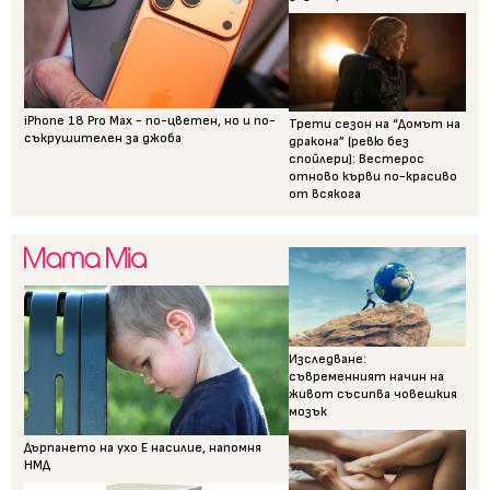
iPhone 18 Pro Max - по-цветен, но и по-
Трети сезон на “Домът на
съкрушителен за джоба
дракона” (ревю без
спойлери): Вестерос
отново кърви по-красиво
от всякога
Изследване:
съвременният начин на
живот съсипва човешкия
мозък
Дърпането на ухо Е насилие, напомня
НМД