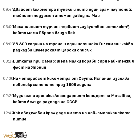
09:44
Двайсет километра тунели и нито един грам плутоний:
тайният подземен атомен завод на Мао
03:00
Механичният турчин: първият „изкуствен интелект“,
който мами Европа близо век
08:00
28 800 години на трона и един истински Гилгамеш: какво
разказва Шумерският царски списък
03:17
Битката при Самар: шепа малки кораби спря най-тежкия
флот на Япония
07:00
На четирийсет километра от Сеута: Испания изселва
новопокръстените през 1609 година
02:20
Музикални хроники: Легендарният концерт на Metallica,
който беляза разпада на СССР
12:47
Как обезглавен крал даде името на най-американското
питие