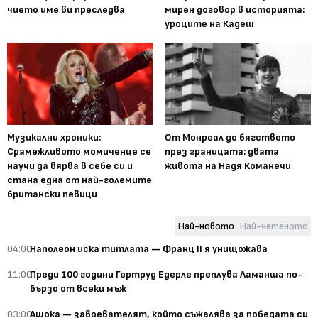
чието име ви преследва
мирен договор в историята:
уроците на Кадеш
Музикални хроники:
От Монреал до бягството
Срамежливото момиченце се
през границата: двата
научи да вярва в себе си и
живота на Надя Команечи
стана една от най-големите
британски певици
Най-новото
Най-четеното
04:00
Наполеон иска титлата — Франц II я унищожава
11:00
Преди 100 години Гертруд Едерле преплува Ламанша по-
бързо от всеки мъж
03:00
Ашока — завоевателят, който съжалява за победата си