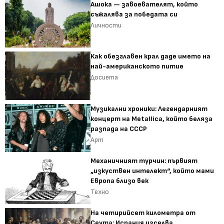
Ашока — завоевателят, който
съжалява за победата си
Личности
Как обезглавен крал даде името на
най-американското питие
Досиета
Музикални хроники: Легендарният
концерт на Metallica, който беляза
разпада на СССР
Арт
Механичният турчин: първият
„изкуствен интелект“, който мами
Европа близо век
Техно
На четирийсет километра от
Сеута: Испания изселва