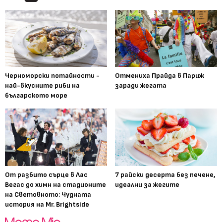
Черноморски потайности -
Отмениха Прайда в Париж
най-вкусните риби на
заради жегата
българското море
От разбито сърце в Лас
7 райски десерта без печене,
Вегас до химн на стадионите
идеални за жегите
на Световното: Чудната
история на Mr. Brightside