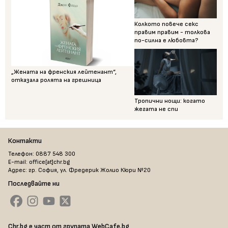
Колкото повече секс
правим правим - толкова
по-силна е любовта?
„Жената на френския лейтенант“,
отказала ролята на грешница
Тропични нощи: когато
жегата не спи
Контакти
Телефон: 0887 548 300
E-mail: office[at]chr.bg
Адрес: гр. София, ул. Фредерик Жолио Кюри №20
Последвайте ни
Chr.bg е част от групата WebCafe.bg