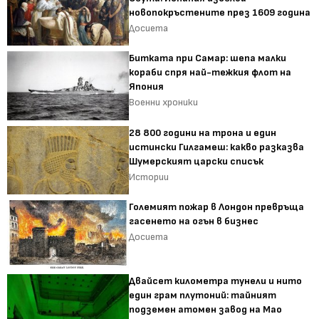
новопокръстените през 1609 година
Досиета
Битката при Самар: шепа малки
кораби спря най-тежкия флот на
Япония
Военни хроники
28 800 години на трона и един
истински Гилгамеш: какво разказва
Шумерският царски списък
Истории
Големият пожар в Лондон превръща
гасенето на огън в бизнес
Досиета
Двайсет километра тунели и нито
един грам плутоний: тайният
подземен атомен завод на Мао