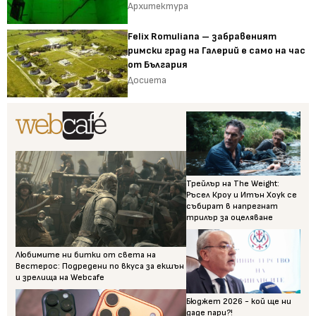
Архитектура
Felix Romuliana – забравеният
римски град на Галерий е само на час
от България
Досиета
Трейлър на The Weight:
Ръсел Кроу и Итън Хоук се
събират в напрегнат
трилър за оцеляване
Любимите ни битки от света на
Вестерос: Подредени по вкуса за екшън
и зрелища на Webcafe
Бюджет 2026 - кой ще ни
даде пари?!