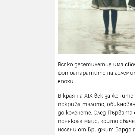
Всяко десетилетие има своя
фотоапаратите на големи
епохи.
В края на ХIХ век за женит
покрива тялото, обикновен
до коленете. След Първата
понякога майо, който обаче
носени от Бриджит Бардо п