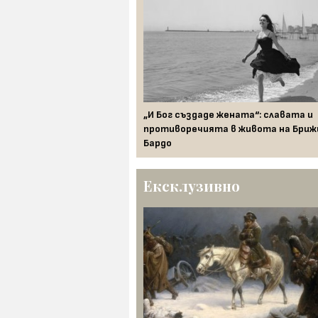
сет километра от Сеута:
„И Бог създаде жената“: славата и
селва новопокръстените
противоречията в живота на Бри
година
Бардо
Ексклузивно