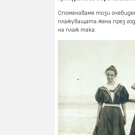
Споменаваме този очевиден
плажуващата жена през годи
на плаж така: