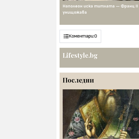
ит за Минотавъра
Наполеон иска титлата — Франц II
унищожава
Коментари:
0
Lifestyle.bg
Последни