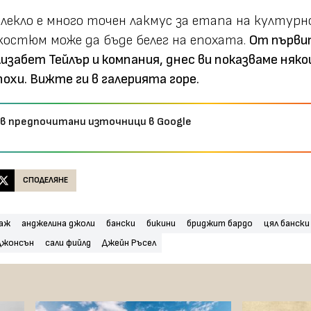
лекло е много точен лакмус за етапа на културн
остюм може да бъде белег на епохата.
От първит
изабет Тейлър и компания, днес ви показваме няк
охи. Вижте ги в галерията горе.
 в предпочитани източници в Google
СПОДЕЛЯНЕ
аж
анджелина джоли
бански
бикини
бриджит бардо
цял бански
Джонсън
сали фийлд
Джейн Ръсел