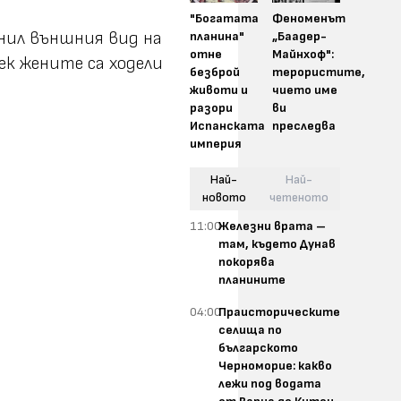
"Богатата
Феноменът
нил външния вид на
планина"
„Баадер-
отне
Майнхоф":
ек жените са ходели
безброй
терористите,
животи и
чието име
разори
ви
Испанската
преследва
империя
Най-
Най-
новото
четеното
11:00
Железни врата –
там, където Дунав
покорява
планините
04:00
Праисторическите
селища по
българското
Черноморие: какво
лежи под водата