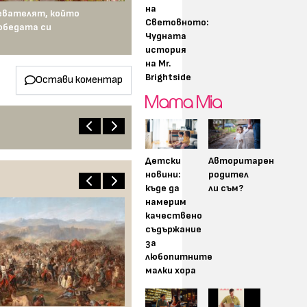
на
евателят, който
Световното:
обедата си
Чудната
история
на Mr.
Brightside
Остави коментар
Детски
Авторитарен
новини:
родител
къде да
ли съм?
намерим
качествено
съдържание
за
любопитните
малки хора