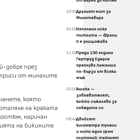
от Варна до Китен
10:00
Другият мит за
Минотавъра
04:00
Наполеон иска
титлата — Франц
II я унищожава
11:00
Преди 100 години
Гертруд Едерле
преплува Ламанша
ай-добре през
по-бързо от всеки
триси от миналите
мъж
03:00
Ашока —
завоевателят,
оленете, която
който съжалява за
потапяне на краката
победата си
 костюм, наричан
09:44
Двайсет
юцията на бикините
километра тунели
и нито един грам
плутоний: тайният