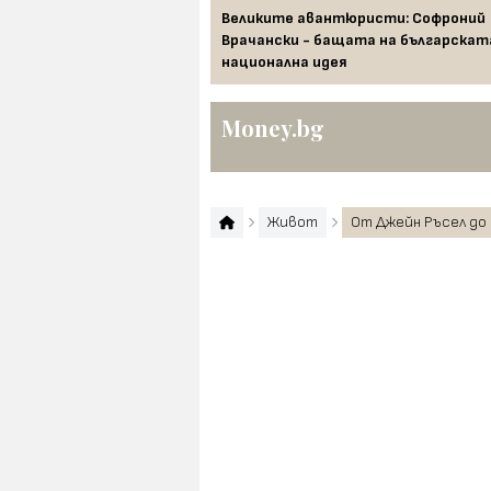
то се считат за лош късмет
Великите авантюристи: Софроний
 новогодишната нощ
Врачански - бащата на българскат
национална идея
Money.bg
Живот
От Джейн Ръсел до