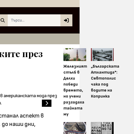
Search
ките през
Железният
„Българската
стълб в
Атлантида":
Делхи
Севтополис
победи
чака под
времето,
водите на
но учени
Копринка
разгадаха
тайната
му
станал аспект в
 до наши дни,