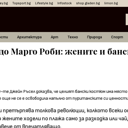
ey.bg
Topsport.bg
Lifestyle.bg
Infostock
shop.gladen.bg
limon.bg
ости
Архитектура
Арт
Техно
Природа
Спорт
до Марго Роби: жените и банс
 претърпява толкова революции, колкото всеки о
жените ходели по плажа само за разходка или чай,
овече от впечатляващо.