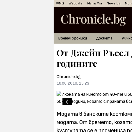
WMG
Webcafe
MamaMia
News.bg
Mon
Военни хроники
Досиета
Личн
От Джейн Ръсел 
годините
Chronicle.bg
18.06.2018, 15:23
Модата в банските костюми
модата. От времето, когато 
културата се е променила п