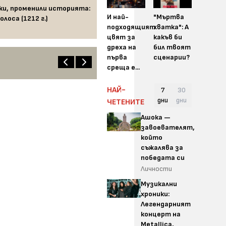
ки, променили историята:
И най-
"Мъртва
олоса (1212 г.)
подходящият
хватка": А
цвят за
какъв би
дреха на
бил твоят
първа
сценарии?
среща е...
НАЙ-
7
30
дни
дни
ЧЕТЕНИТЕ
Ашока —
завоевателят,
който
съжалява за
победата си
Личности
Музикални
хроники:
Легендарният
концерт на
Metallica,