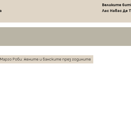
Великите бит
а
Лас Навас Де Т
 Марго Роби: жените и банските през годините