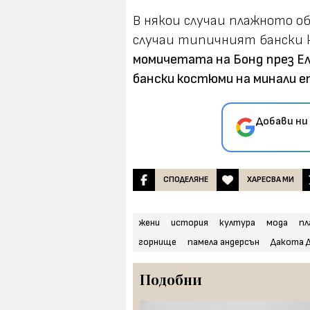
В някои случаи плажното об
случаи типичният бански к
момичетата на Бонд през Ел
бански костюми на минали еп
Добави ни
СПОДЕЛЯНЕ
ХАРЕСВА МИ
жени
история
култура
мода
пл
горнище
памела андерсън
Дакота 
Подобни