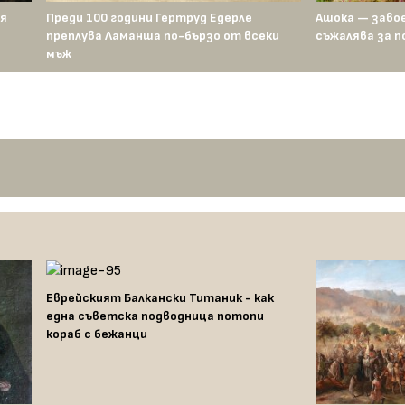
 я
Преди 100 години Гертруд Едерле
Ашока — заво
преплува Ламанша по-бързо от всеки
съжалява за п
мъж
Еврейският Балкански Титаник - как
една съветска подводница потопи
кораб с бежанци