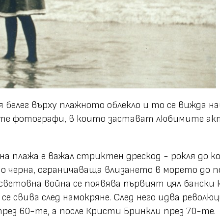
 белег върху плажното облекло и то се вижда н
те фотографи, в които застават любимите ак
е на плажа е важал стриктен дрескод - рокля до к
о черна, ограничаваща влизането в морето до 
 световна война се появява първият цял бански
 се свива след намокряне. След него идва револ
рез 60-те, а после Кристи Бринкли през 70-те.