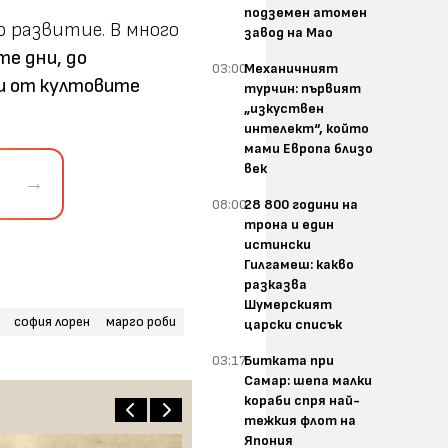
подземен атомен
о развитие. В много
завод на Мао
е дни, до
03:00
Механичният
ои от култовите
турчин: първият
„изкуствен
интелект“, който
мами Европа близо
век
→
08:00
28 800 години на
трона и един
истински
Гилгамеш: какво
разказва
Шумерският
софия лорен
марго роби
царски списък
03:17
Битката при
Самар: шепа малки
кораби спря най-
тежкия флот на
Япония