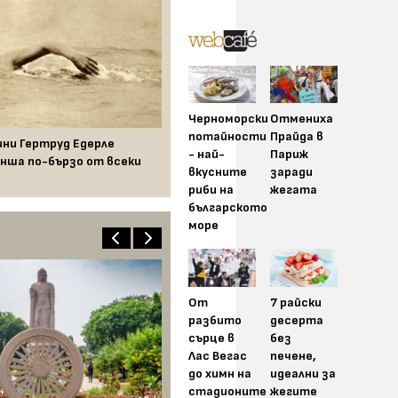
Черноморски
Отмениха
потайности
Прайда в
ини Гертруд Едерле
- най-
Париж
нша по-бързо от всеки
вкусните
заради
риби на
жегата
българското
море
От
7 райски
разбито
десерта
сърце в
без
Лас Вегас
печене,
до химн на
идеални за
стадионите
жегите