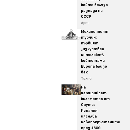
който беляза
разпада на
СССР
Арт
Механичният
турчин:
първият
„изкуствен
интелект“,
който мами
Европа близо
век
Техно
На
четирийсет
километра от
Сеута:
Испания
изселва
новопокръстените
през 1609