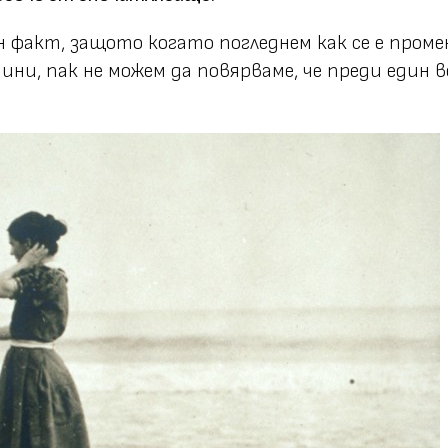
 факт, защото когато погледнем как се е проме
ни, пак не можем да повярваме, че преди един в