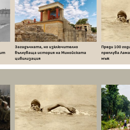
Загадъчната, но изключително
Преди 100 год
жит
вълнуваща история на Минойската
преплува Лама
цивилизация
мъж