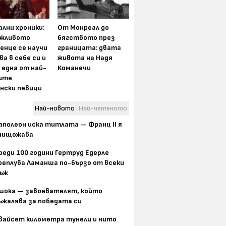
лни хроники:
От Монреал до
жливото
бягството през
енце се научи
границата: двата
ва в себе си и
живота на Надя
 една от най-
Команечи
ите
нски певици
Най-новото
Най-четеното
аполеон иска титлата — Франц II я
нищожава
реди 100 години Гертруд Едерле
реплува Ламанша по-бързо от всеки
ъж
шока — завоевателят, който
ъжалява за победата си
вайсет километра тунели и нито