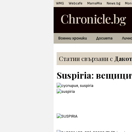
WMG
Webcafe
MamaMia
News.bg
Mon
Военни хроники
Досиета
Личн
Статии свързани с
Дако
Suspiria: вещици