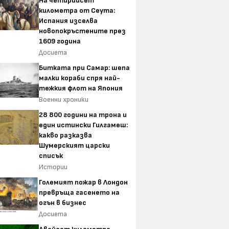
На четирийсет
километра от Сеута:
Испания изселва
новопокръстените през
1609 година
Досиета
Битката при Самар: шепа
малки кораби спря най-
тежкия флот на Япония
Военни хроники
28 800 години на трона и
един истински Гилгамеш:
какво разказва
Шумерският царски
списък
Истории
Големият пожар в Лондон
превръща гасенето на
огън в бизнес
Досиета