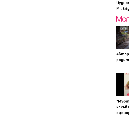
Чудна
Mr. Bri
Автор
родит
"Мърт
какъв
сцена