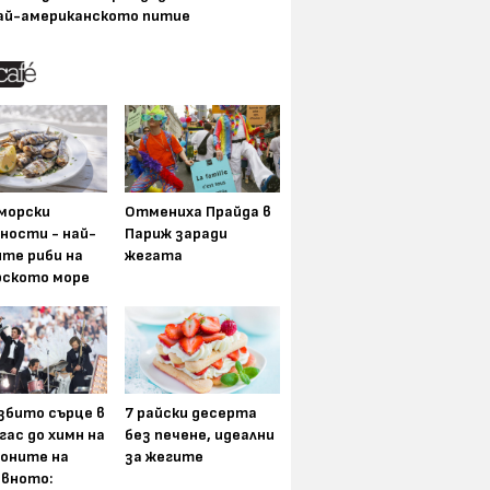
ай-американското питие
морски
Отмениха Прайда в
ности - най-
Париж заради
ите риби на
жегата
рското море
збито сърце в
7 райски десерта
гас до химн на
без печене, идеални
оните на
за жегите
вното: