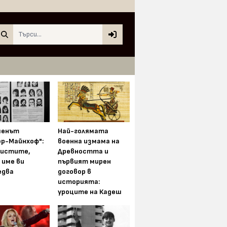
Search
менът
Най-голямата
ер-Майнхоф":
военна измама на
истите,
Древността и
 име ви
първият мирен
едва
договор в
историята:
уроците на Кадеш