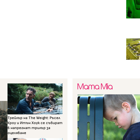
Трейлър на The Weight: Ръсел
Кроу и Итън Хоук се събират
в напрегнат трилър за
оцеляване