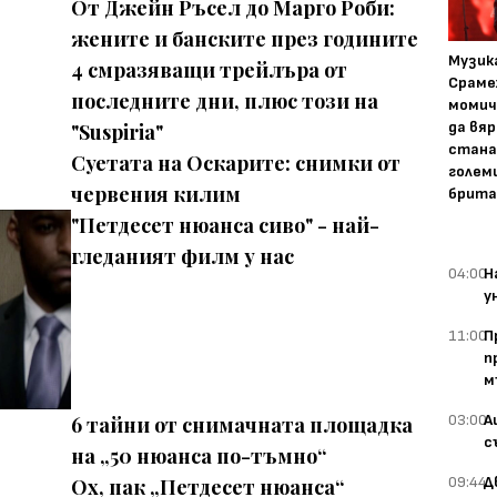
От Джейн Ръсел до Марго Роби:
жените и банските през годините
Музика
4 смразяващи трейлъра от
Сраме
последните дни, плюс този на
момич
да вяр
"Suspiria"
стана
Суетата на Оскарите: снимки от
голем
червения килим
брита
"Петдесет нюанса сиво" - най-
гледаният филм у нас
04:00
Н
у
11:00
П
п
м
03:00
А
6 тайни от снимачната площадка
с
на „50 нюанса по-тъмно“
09:44
Д
Ох, пак „Петдесет нюанса“