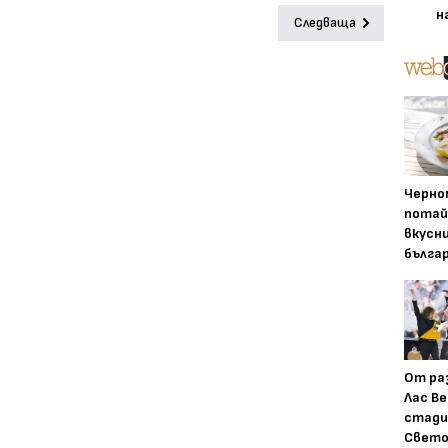
н
Следваща
Черно
потай
вкусн
бълга
От ра
Лас Ве
стади
Свето