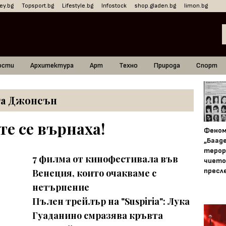
ey.bg
Topsport.bg
Lifestyle.bg
Infostock
shop.gladen.bg
limon.bg
ости
Архитектура
Арт
Техно
Природа
Спорт
та Джонсън
те се върнаха!
Фено
„Баад
терор
7 филма от кинофестивала във
чието
пресл
Венеция, които очакваме с
нетърпение
Пълен трейлър на "Suspiria": Лука
Гуаданино смразява кръвта