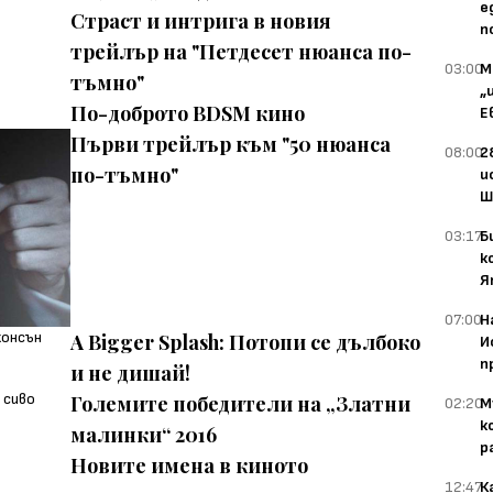
е
Страст и интрига в новия
п
трейлър на "Петдесет нюанса по-
03:00
М
тъмно"
„
По-доброто BDSM кино
Е
Първи трейлър към "50 нюанса
08:00
2
по-тъмно"
и
Ш
03:17
Б
к
Я
07:00
Н
A Bigger Splash: Потопи се дълбоко
И
п
и не дишай!
Големите победители на „Златни
02:20
М
к
малинки“ 2016
р
Новите имена в киното
12:47
К