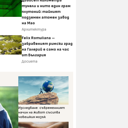
Двайсет километра
тунели и нито един грам
плутоний: тайният
подземен атомен завод
на Мао
Архитектура
Felix Romuliana –
забравеният римски град
на Галерий е само на час
от България
Досиета
Изследване: съвременният
начин на живот съсипва
човешкия мозък