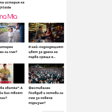
та история на
ghtside
итарен
И най-подходящият
ел ли съм?
цвят за дреха на
първа среща е...
ва хватка": А
Фестивален
 би бил твоят
Пловдив и готови ли
рии?
сме за повече
туризъм?