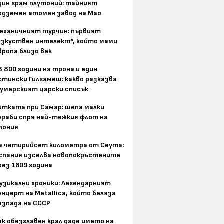
дин грам плутоний: тайният
одземен атомен завод на Мао
еханичният турчин: първият
изкуствен интелект“, който мами
вропа близо век
8 800 години на трона и един
стински Гилгамеш: какво разказва
умерският царски списък
итката при Самар: шепа малки
ораби спря най-тежкия флот на
пония
а четирийсет километра от Сеута:
спания изселва новопокръстените
рез 1609 година
узикални хроники: Легендарният
онцерт на Metallica, който беляза
азпада на СССР
ак обезглавен крал даде името на