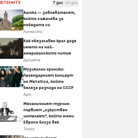
ЧЕТЕНИТЕ
7 дни
30 дни
Ашока — завоевателят,
който съжалява за
победата си
Личности
Как обезглавен крал даде
името на най-
американското питие
Досиета
Музикални хроники:
Легендарният концерт
на Metallica, който
беляза разпада на СССР
Арт
Механичният турчин:
първият „изкуствен
интелект“, който мами
Европа близо век
Техно