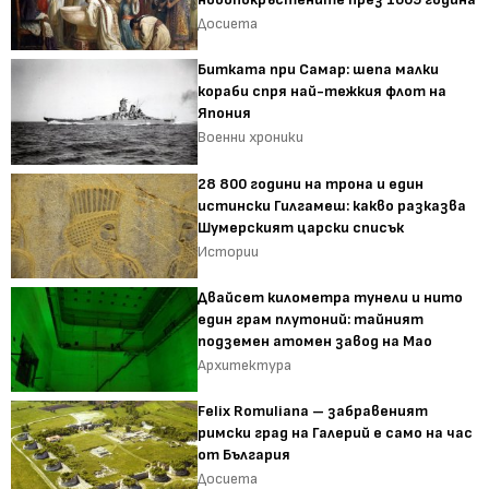
Досиета
Битката при Самар: шепа малки
кораби спря най-тежкия флот на
Япония
Военни хроники
28 800 години на трона и един
истински Гилгамеш: какво разказва
Шумерският царски списък
Истории
Двайсет километра тунели и нито
един грам плутоний: тайният
подземен атомен завод на Мао
Архитектура
Felix Romuliana – забравеният
римски град на Галерий е само на час
от България
Досиета