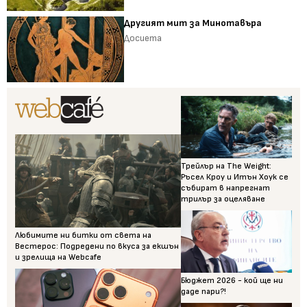
Другият мит за Минотавъра
Досиета
Трейлър на The Weight:
Ръсел Кроу и Итън Хоук се
събират в напрегнат
трилър за оцеляване
Любимите ни битки от света на
Вестерос: Подредени по вкуса за екшън
и зрелища на Webcafe
Бюджет 2026 - кой ще ни
даде пари?!