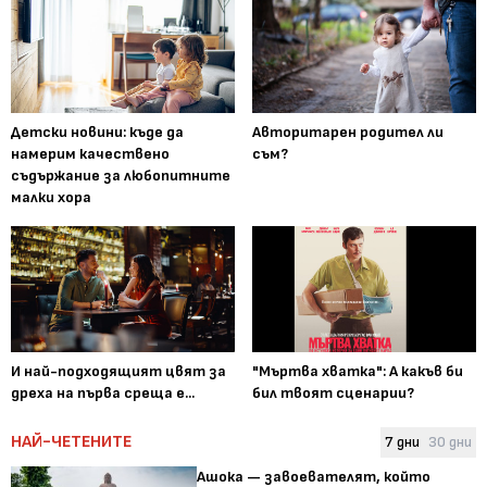
Детски новини: къде да
Авторитарен родител ли
намерим качествено
съм?
съдържание за любопитните
малки хора
И най-подходящият цвят за
"Мъртва хватка": А какъв би
дреха на първа среща е...
бил твоят сценарии?
НАЙ-ЧЕТЕНИТЕ
7 дни
30 дни
Ашока — завоевателят, който