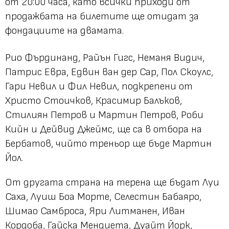
от 20:00 часа, като всички приходи от
продажбата на билетите ще отидат за
фондациите на двамата.
Рио Фърдинанд, Райън Гигс, Неманя Видич,
Патрис Евра, Едвин ван дер Сар, Пол Скоулс,
Гари Невил и Фил Невил, подкрепени от
Христо Стоичков, Красимир Балъков,
Стилиян Петров и Мартин Петров, Роби
Кийн и Дейвид Джеймс, ще са в отбора на
Бербатов, чийто треньор ще бъде Мартин
Йол.
От другата страна на терена ще бъдат Луи
Саха, Луиш Боа Морте, Селестин Бабаяро,
Шимао Самброса, Яри Литманен, Иван
Кордоба, Гайска Мендиета, Дуайт Йорк,