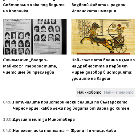
Севтополис чака под водите
безброй животи и разори
на Копринка
Испанската империя
Феноменът „Баадер-
Най-голямата военна измама
Майнхоф": терористите,
на Древността и първият
чието име ви преследва
мирен договор в историята:
уроците на Кадеш
Най-новото
Най-четеното
04:00
Потъналите праисторически селища по българското
Черноморие: какво лежи под водата от Варна до Китен
10:00
Другият мит за Минотавъра
04:00
Наполеон иска титлата — Франц II я унищожава