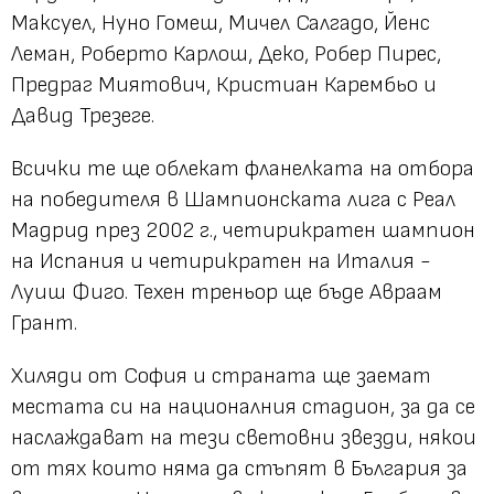
Максуел, Нуно Гомеш, Мичел Салгадо, Йенс
Леман, Роберто Карлош, Деко, Робер Пирес,
Предраг Миятович, Кристиан Карембьо и
Давид Трезеге.
Всички те ще облекат фланелката на отбора
на победителя в Шампионската лига с Реал
Мадрид през 2002 г., четирикратен шампион
на Испания и четирикратен на Италия -
Луиш Фиго. Техен треньор ще бъде Авраам
Грант.
Хиляди от София и страната ще заемат
местата си на националния стадион, за да се
наслаждават на тези световни звезди, някои
от тях които няма да стъпят в България за