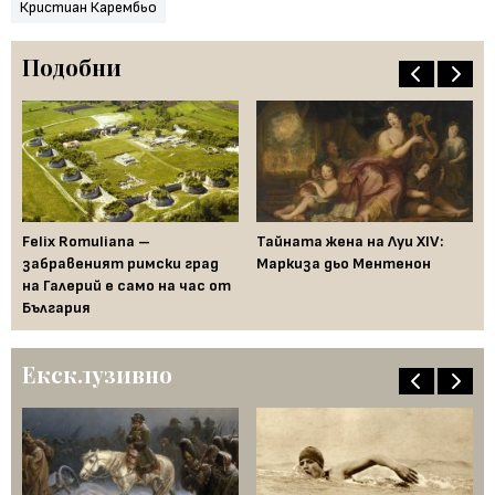
Кристиан Карембьо
Подобни
Felix Romuliana –
Тайната жена на Луи XIV:
Дж
забравеният римски град
Маркиза дьо Ментенон
пр
на Галерий е само на час от
България
Ексклузивно