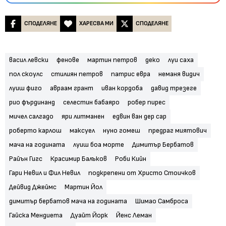
СПОДЕЛЯНЕ
ХАРЕСВА МИ
СПОДЕЛЯНЕ
васил левски
фенове
мартин петров
деко
луи саха
пол скоулс
стилиян петров
патрис евра
неманя видич
луиш фиго
авраам грант
иван кордоба
давид трезеге
рио фърдинанд
селестин бабаяро
робер пирес
мичел салгадо
яри литманен
едвин ван дер сар
роберто карлош
максуел
нуно гомеш
предраг миятович
мача на годината
луиш боа морте
Димитър Бербатов
Райън Гигс
Красимир Балъков
Роби Кийн
Гари Невил и Фил Невил
подкрепени от Христо Стоичков
Дейвид Джеймс
Мартин Йол
димитър бербатов мача на годината
Шимао Самброса
Гайска Мендиета
Дуайт Йорк
Йенс Леман