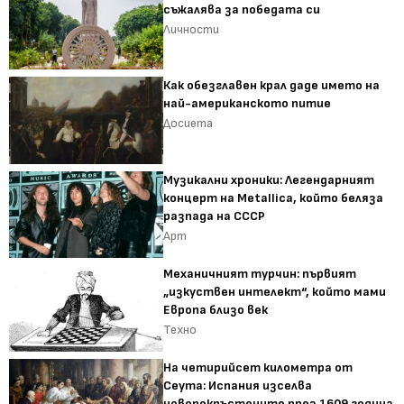
съжалява за победата си
Личности
Как обезглавен крал даде името на
най-американското питие
Досиета
Музикални хроники: Легендарният
концерт на Metallica, който беляза
разпада на СССР
Арт
Механичният турчин: първият
„изкуствен интелект“, който мами
Европа близо век
Техно
На четирийсет километра от
Сеута: Испания изселва
новопокръстените през 1609 година