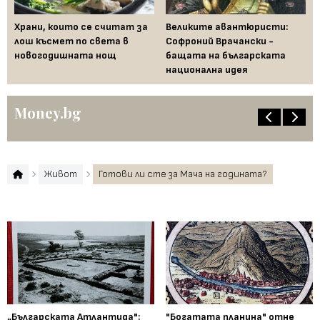
Храни, които се считат за
Великите авантюристи:
Ев
 за
лош късмет по света в
Софроний Врачански -
Ти
новогодишната нощ
бащата на българската
съ
национална идея
по
Money.bg
Живот
Готови ли сте за Мача на годината?
„Българската Атлантида":
"Богатата планина" отне