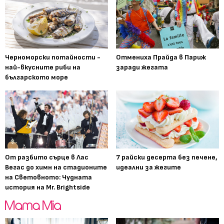
Черноморски потайности -
Отмениха Прайда в Париж
най-вкусните риби на
заради жегата
българското море
От разбито сърце в Лас
7 райски десерта без печене,
Вегас до химн на стадионите
идеални за жегите
на Световното: Чудната
история на Mr. Brightside