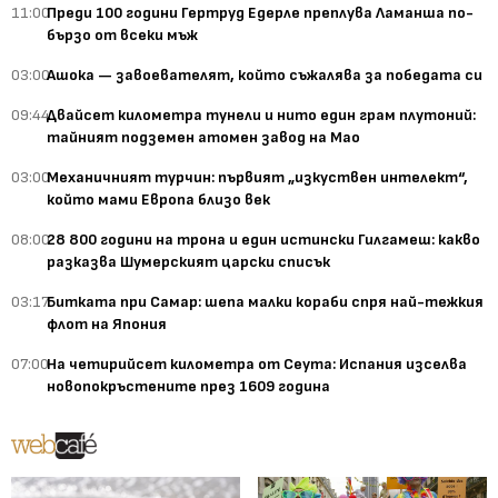
11:00
Преди 100 години Гертруд Едерле преплува Ламанша по-
бързо от всеки мъж
03:00
Ашока — завоевателят, който съжалява за победата си
09:44
Двайсет километра тунели и нито един грам плутоний:
тайният подземен атомен завод на Мао
03:00
Механичният турчин: първият „изкуствен интелект“,
който мами Европа близо век
08:00
28 800 години на трона и един истински Гилгамеш: какво
разказва Шумерският царски списък
03:17
Битката при Самар: шепа малки кораби спря най-тежкия
флот на Япония
07:00
На четирийсет километра от Сеута: Испания изселва
новопокръстените през 1609 година