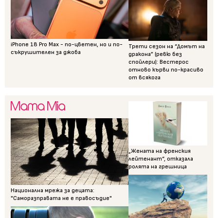
iPhone 18 Pro Max - по-цветен, но и по-
Трети сезон на “Домът на
съкрушителен за джоба
дракона” (ревю без
спойлери): Вестерос
отново кърви по-красиво
от всякога
„Жената на френския
лейтенант“, отказала
ролята на грешница
Национална мрежа за децата:
"Саморазправата не е правосъдие"