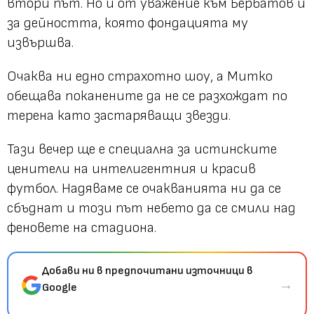
втори път. Но и от уважение към Бербатов и
за дейността, която фондацията му
извършва.
Очаква ни едно страхотно шоу, а Митко
обещава поканените да не се разхождат по
терена като застаряващи звезди.
Тази вечер ще е специална за истинските
ценители на интелигентния и красив
футбол. Надяваме се очакванията ни да се
сбъднат и този път небето да се смили над
феновете на стадиона.
Добави ни в предпочитани източници в
→
Google