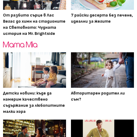
От разбито сърце в Лас
7 райски десерта без печене,
Вегас до химн на стадионите
идеални за жегите
на Световното: Чудната
история на Mr. Brightside
Детски новини: къде да
Авторитарен родител ли
намерим качествено
съм?
съдържание за любопитните
малки хора