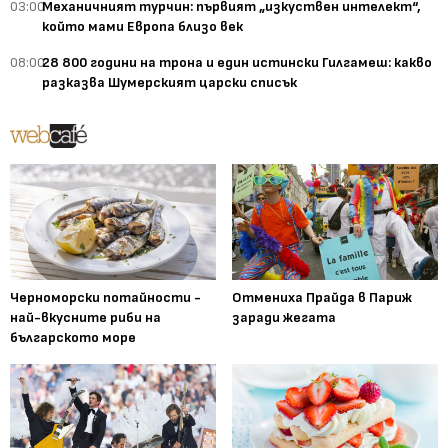
03:00
Механичният турчин: първият „изкуствен интелект“,
който мами Европа близо век
08:00
28 800 години на трона и един истински Гилгамеш: какво
разказва Шумерският царски списък
Черноморски потайности -
Отмениха Прайда в Париж
най-вкусните риби на
заради жегата
българското море