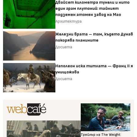
Двайсет километра тунели и нито
един грам плутоний: тайният
подземен атомен завод на Мао
Архитектура
Железни врата – там, където Дунав
покорява планините
Досиета
Наполеон иска титлата — Франц II я
унищожава
Досиета
Трейлър на The Weight: