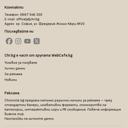
Контакти
Телефон: 0887 548 300
E-mail: office[at]chr.bg
Адрес: гр. София, ул. Фредерик Жолио Кюри №20
Последвайте ни
Chr.bg е част от групата WebCafe.bg
Условия за ползване
Лични данни
За реклама
Новини
Реклама
Chronicle.bg предлага напълно различни начини за реклама – чрез
стандартни банери, иновативни формати, спонсорство на
категории, интерактивни игри и PR съобщения. Повече информация
вижте тук
.
Настройки на личните данни