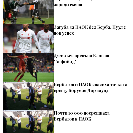
заради смяна
Загуба за ПАОК без Берба, Пуул с
нов успех
Джизъса препъна Клоп на
"Анфийлд"
Бербатов и ПАОК спасиха точката
срещу Борусия Дортмунд
Почти 10 000 посрещнаха
Бербатов в ПАОК