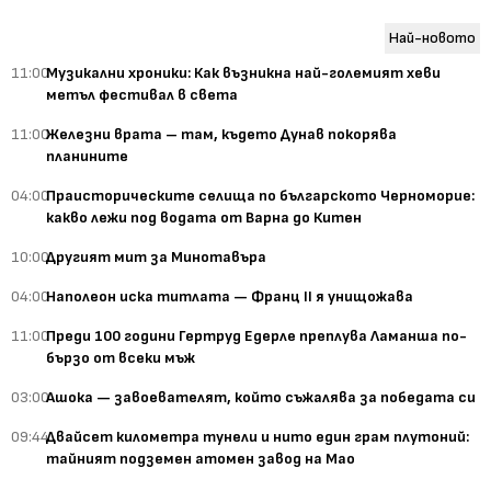
Най-новото
11:00
Музикални хроники: Как възникна най-големият хеви
метъл фестивал в света
11:00
Железни врата – там, където Дунав покорява
планините
04:00
Праисторическите селища по българското Черноморие:
какво лежи под водата от Варна до Китен
10:00
Другият мит за Минотавъра
04:00
Наполеон иска титлата — Франц II я унищожава
11:00
Преди 100 години Гертруд Едерле преплува Ламанша по-
бързо от всеки мъж
03:00
Ашока — завоевателят, който съжалява за победата си
09:44
Двайсет километра тунели и нито един грам плутоний:
тайният подземен атомен завод на Мао