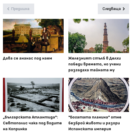
Предишна
Следваща
Дава се ананас под наем
Железният стълб в Делхи
победи времето, но учени
разгадаха тайната му
„Българската Атлантида":
"Богатата планина" отне
Севтополис чака под водите
безброй животи и разори
на Копринка
Испанската империя