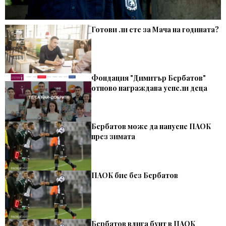
Готови ли сте за Мача на годината?
Фондация "Димитър Бербатов"
отново награждава успели деца
Бербатов може да напусне ПАОК
през зимата
ПАОК бие без Бербатов
Бербатов вдига бунт в ПАОК