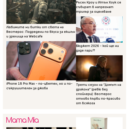
Ръсел Кроу и Итън Хоук се
събират в напрегнат
трилър за оцеляване
Любимите ни битки от света на
Вестерос: Подредени по вкуса за екшън
и зрелища на Webcafe
Бюджет 2026 - кой ще ни
даде пари?!
iPhone 18 Pro Max - по-цветен, но и по-
Трети сезон на “Домът на
съкрушителен за джоба
дракона” (ревю без
спойлери): Вестерос
отново кърви по-красиво
от всякога