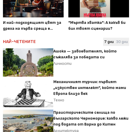
И най-подходящият цвят за
"Мъртва хватка": А какъв би
дреха на първа среща е...
бил твоят сценарии?
НАЙ-ЧЕТЕНИТЕ
7 дни
30 дни
Ашока — завоевателят, който
съжалява за победата си
Личности
Механичният турчин: първият
„изкуствен интелект“, който мами
Европа близо век
Техно
Праисторическите селища по
българското Черноморие: какво лежи
под водата от Варна до Китен
Архитектура