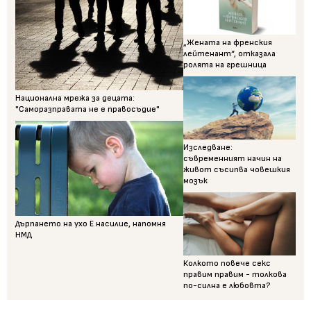
„Жената на френския
лейтенант“, отказала
ролята на грешница
Национална мрежа за децата:
"Саморазправата не е правосъдие"
Изследване:
съвременният начин на
живот съсипва човешкия
мозък
Дърпането на ухо Е насилие, напомня
НМД
Колкото повече секс
правим правим - толкова
по-силна е любовта?