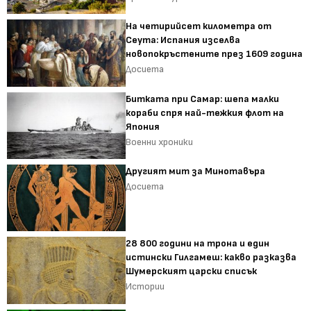
На четирийсет километра от
Сеута: Испания изселва
новопокръстените през 1609 година
Досиета
Битката при Самар: шепа малки
кораби спря най-тежкия флот на
Япония
Военни хроники
Другият мит за Минотавъра
Досиета
28 800 години на трона и един
истински Гилгамеш: какво разказва
Шумерският царски списък
Истории