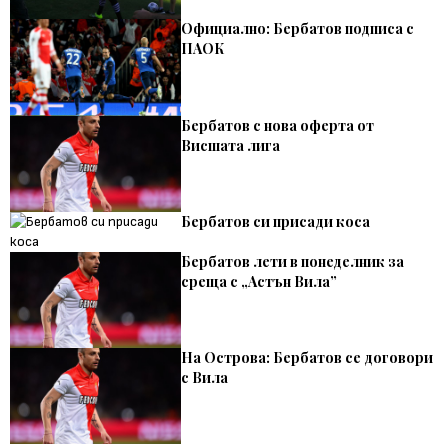
Официално: Бербатов подписа с
ПАОК
Бербатов с нова оферта от
Висшата лига
Бербатов си присади коса
Бербатов лети в понеделник за
среща с „Астън Вила”
На Острова: Бербатов се договори
с Вила