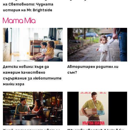
на Световното: Чудната
история на Mr. Brightside
Детски новини: къде да
Авторитарен родител ли
намерим качествено
съм?
съдържание за любопитните
малки хора