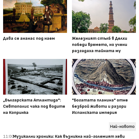
Дава се ананас под наем
Железният стълб в Делхи
победи времето, но учени
разгадаха тайната му
„Българската Атлантида":
"Богатата планина" отне
Севтополис чака под водите
безброй животи и разори
на Копринка
Испанската империя
Най-новото
11:00
Музикални хроники: Как възникна най-големият хеви