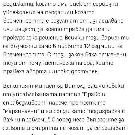
родилката; когато има риск от сериозни
увреждания на плода; или когато
бременността е резултат от изнасилване
или инцест, за което трябва да има и
прокурорско решение. Всички тези варианти
са възможни само в първите 12 седмици на
бременността. С този закон бяха отменени
тези от комунистическата ера, които
правеха аборта широко достъпен.
Външният министър Витолд Вашчиковски
от управляващата партия "Право и
справедливост" нарече протестите
"маргинални" и ги осъди като "подигравка с
важни проблеми". Според него въпросите за
живота и смъртта не могат да се решават