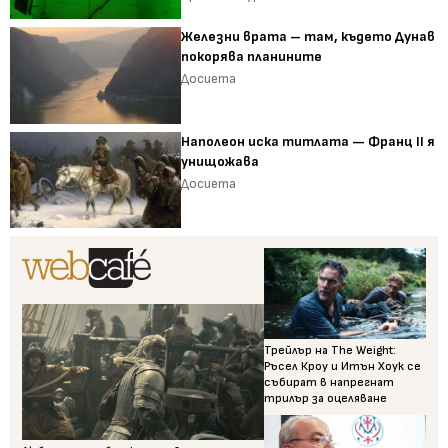
Железни врата – там, където Дунав
покорява планините
Досиета
Наполеон иска титлата — Франц II я
унищожава
Досиета
Трейлър на The Weight:
Ръсел Кроу и Итън Хоук се
събират в напрегнат
трилър за оцеляване