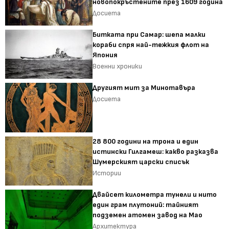
новопокръстените през 1609 година
Досиета
Битката при Самар: шепа малки
кораби спря най-тежкия флот на
Япония
Военни хроники
Другият мит за Минотавъра
Досиета
28 800 години на трона и един
истински Гилгамеш: какво разказва
Шумерският царски списък
Истории
Двайсет километра тунели и нито
един грам плутоний: тайният
подземен атомен завод на Мао
Архитектура