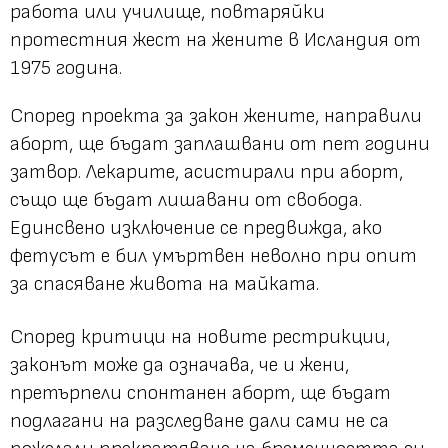
работа или училище, повтаряйки
протестния жест на жените в Исландия от
1975 година.
Според проекта за закон жените, направили
аборт, ще бъдат заплашвани от пет години
затвор. Лекарите, асистирали при аборт,
също ще бъдат лишавани от свобода.
Единсвено изключение се предвижда, ако
фетусът е бил умъртвен неволно при опит
за спасяване живота на майката.
Според критици на новите рестрикции,
законът може да означава, че и жени,
претърпели спонтанен аборт, ще бъдат
подлагани на разследване дали сами не са