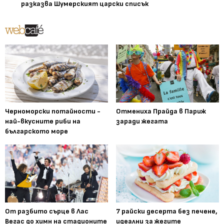
разказва Шумерският царски списък
Черноморски потайности -
Отмениха Прайда в Париж
най-вкусните риби на
заради жегата
българското море
От разбито сърце в Лас
7 райски десерта без печене,
Вегас до химн на стадионите
идеални за жегите