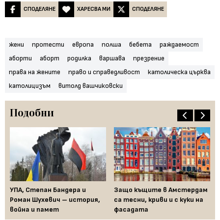
СПОДЕЛЯНЕ
ХАРЕСВА МИ
СПОДЕЛЯНЕ
жени
протести
европа
полша
бебета
раждаемост
аборти
аборт
родилка
варшава
презрение
права на жените
право и справедливост
католическа църква
католицизъм
витолд вашчиковски
Подобни
 на
УПА, Степан Бандера и
Защо къщите в Амстердам
Ер
то
Роман Шухевич – история,
са тесни, криви и с куки на
ра
война и памет
фасадата