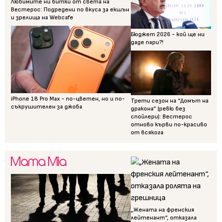
Любимите ни битки от света на
Вестерос: Подредени по вкуса за екшън
и зрелища на Webcafe
Бюджет 2026 - кой ще ни
даде пари?!
iPhone 18 Pro Max - по-цветен, но и по-
Трети сезон на “Домът на
съкрушителен за джоба
дракона” (ревю без
спойлери): Вестерос
отново кърви по-красиво
от всякога
„Жената на френския
лейтенант“, отказала