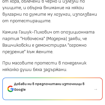
от хора, облечени в черно и излезли по
улиците, и обърна внимание на някои
вулгарни по думите му лозунги, използвани
от протестиращите.
Камила Гашук-Пихович от опозиционната
партия "Новочесна" (Модерна) заяви, че
Вашчиковски е демонстрирал "огромно
презрение" към жените.
При масовите протести в понеделник
няколко души бяха задържани.
Добави ни в предпочитани източници в
→
Google