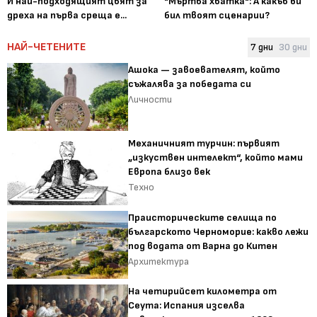
И най-подходящият цвят за
"Мъртва хватка": А какъв би
дреха на първа среща е...
бил твоят сценарии?
НАЙ-ЧЕТЕНИТЕ
7 дни
30 дни
Ашока — завоевателят, който
съжалява за победата си
Личности
Механичният турчин: първият
„изкуствен интелект“, който мами
Европа близо век
Техно
Праисторическите селища по
българското Черноморие: какво лежи
под водата от Варна до Китен
Архитектура
На четирийсет километра от
Сеута: Испания изселва