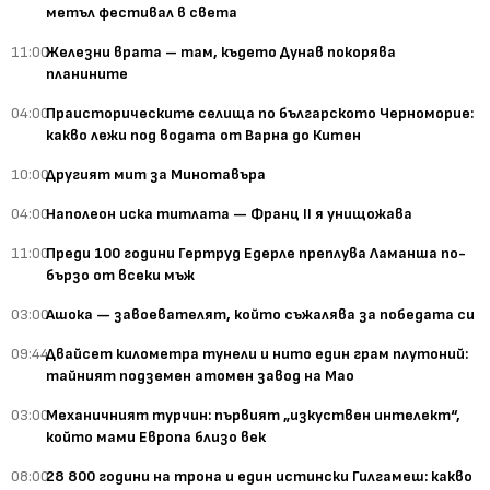
метъл фестивал в света
11:00
Железни врата – там, където Дунав покорява
планините
04:00
Праисторическите селища по българското Черноморие:
какво лежи под водата от Варна до Китен
10:00
Другият мит за Минотавъра
04:00
Наполеон иска титлата — Франц II я унищожава
11:00
Преди 100 години Гертруд Едерле преплува Ламанша по-
бързо от всеки мъж
03:00
Ашока — завоевателят, който съжалява за победата си
09:44
Двайсет километра тунели и нито един грам плутоний:
тайният подземен атомен завод на Мао
03:00
Механичният турчин: първият „изкуствен интелект“,
който мами Европа близо век
08:00
28 800 години на трона и един истински Гилгамеш: какво