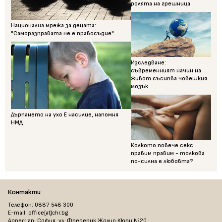
ролята на грешница
Национална мрежа за децата:
"Саморазправата не е правосъдие"
Изследване:
съвременният начин на
живот съсипва човешкия
мозък
Дърпането на ухо Е насилие, напомня
НМД
Колкото повече секс
правим правим - толкова
по-силна е любовта?
Контакти
Телефон: 0887 548 300
E-mail: office[at]chr.bg
Адрес: гр. София, ул. Фредерик Жолио Кюри №20