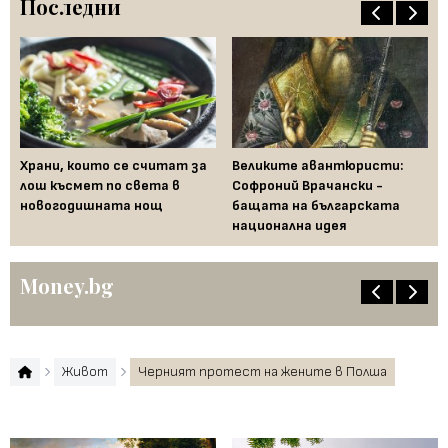
Последни
Храни, които се считат за
Великите авантюристи:
Ев
 за
лош късмет по света в
Софроний Врачански -
Ти
новогодишната нощ
бащата на българската
съ
национална идея
по
Money.bg
Живот
Черният протест на жените в Полша