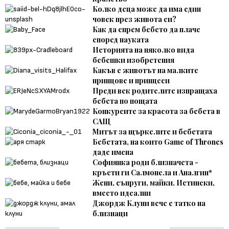
Колко деца може да има един
човек през живота си?
Как да спрем бебето да плаче
според науката
Историята на няколко вида
бебешки изобретения
Какъв е животът на малките
принцове и принцеси
Преди век родителите изпращаха
бебета по пощата
Конкурсите за красота за бебета в
САЩ
Митът за щъркелите и бебетата
Бебетата, на които Game of Thrones
даде имена
Софиянка роди близначета -
кръсти ги Салмонела и Аналгин*
Жени, съпруги, майки. Истински,
вместо идеални
Джордж Клуни вече е татко на
близнаци