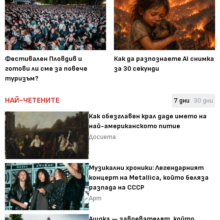
Фестивален Пловдив и
Как да разпознаете AI снимка
готови ли сме за повече
за 30 секунди
туризъм?
НАЙ-ЧЕТЕНИТЕ
7 дни
30 дни
Как обезглавен крал даде името на
най-американското питие
Досиета
Музикални хроники: Легендарният
концерт на Metallica, който беляза
разпада на СССР
Арт
Ашока — завоевателят, който