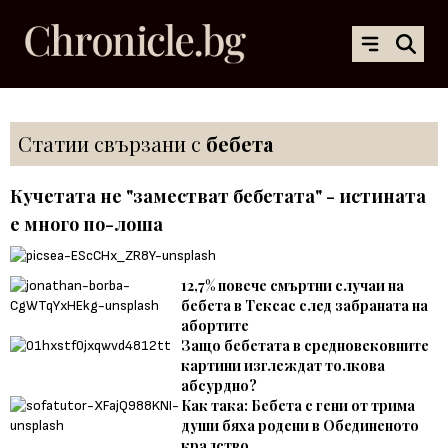
Статии свързани с
бебета
Кучетата не "заместват бебетата" - истината
е много по-лоша
12,7% повече смъртни случаи на
бебета в Тексас след забраната на
абортите
Защо бебетата в средновековните
картини изглеждат толкова
абсурдно?
Как така: Бебета с гени от трима
души бяха родени в Обединеното
кралство