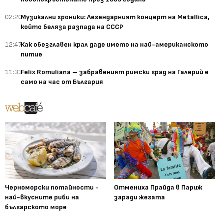
02:20
Музикални хроники: Легендарният концерт на Metallica,
който беляза разпада на СССР
12:47
Как обезглавен крал даде името на най-американското
питие
11:33
Felix Romuliana – забравеният римски град на Галерий е
само на час от България
Черноморски потайности -
Отмениха Прайда в Париж
най-вкусните риби на
заради жегата
българското море