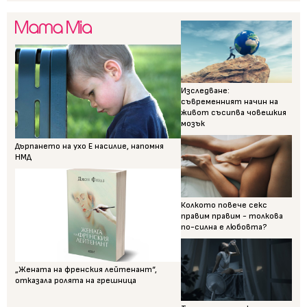
Изследване:
съвременният начин на
живот съсипва човешкия
мозък
Дърпането на ухо Е насилие, напомня
НМД
Колкото повече секс
правим правим - толкова
по-силна е любовта?
„Жената на френския лейтенант“,
отказала ролята на грешница