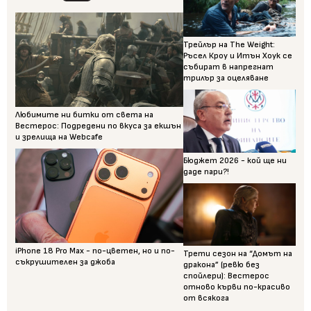
Трейлър на The Weight:
Ръсел Кроу и Итън Хоук се
събират в напрегнат
трилър за оцеляване
Любимите ни битки от света на
Вестерос: Подредени по вкуса за екшън
и зрелища на Webcafe
Бюджет 2026 - кой ще ни
даде пари?!
iPhone 18 Pro Max - по-цветен, но и по-
Трети сезон на “Домът на
съкрушителен за джоба
дракона” (ревю без
спойлери): Вестерос
отново кърви по-красиво
от всякога