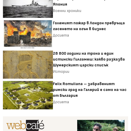
Япония
Военни хроники
Големият пожар в Лондон превръща
гасенето на огън в бизнес
Досиета
28 800 години на трона и един
истински Гилгамеш: какво разказва
Шумерският царски списък
Истории
Felix Romuliana – забравеният
римски град на Галерий е само на час
от България
Досиета