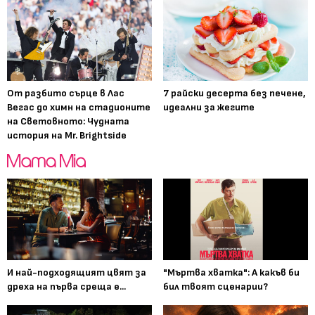
От разбито сърце в Лас
7 райски десерта без печене,
Вегас до химн на стадионите
идеални за жегите
на Световното: Чудната
история на Mr. Brightside
И най-подходящият цвят за
"Мъртва хватка": А какъв би
дреха на първа среща е...
бил твоят сценарии?