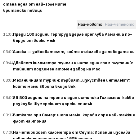
стана една от най-големите
британски певици
Най-новото
Най-четеното
11:00
Преди 100 години Гертруд Едерле преплува Ламанша по-
бързо от всеки мъж
03:00
Ашока — завоевателят, който съжалява за победата си
09:44
Двайсет километра тунели и нито един грам плутоний:
тайният подземен атомен завод на Мао
03:00
Механичният турчин: първият „изкуствен интелект“,
който мами Европа близо век
08:00
28 800 години на трона и един истински Гилгамеш: какво
разказва Шумерският царски списък
03:17
Битката при Самар: шепа малки кораби спря най-тежкия
флот на Япония
07:00
На четирийсет километра от Сеута: Испания изселва
новопокръстените през 1609 година