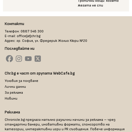
Тропични нощи: когато
жегата не спи
Контакти
Телефон: 0887 548 300
E-mail: office[at]chr.bg
Адрес: гр. София, ул. Фредерик Жолио Кюри №20
Последвайте ни
Chr.bg е част от групата WebCafe.bg
Условия за ползване
Лични данни
За реклама
Новини
Реклама
Chronicle.bg предлага напълно различни начини за реклама – чрез
стандартни банери, иновативни формати, спонсорство на
категории, интерактивни игри и PR съобщения. Повече информация