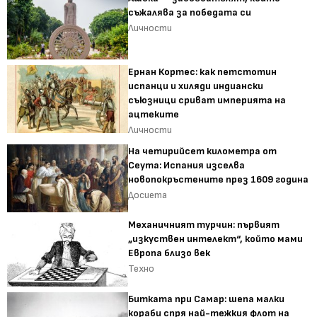
съжалява за победата си
Личности
Ернан Кортес: как петстотин
испанци и хиляди индиански
съюзници сриват империята на
ацтеките
Личности
На четирийсет километра от
Сеута: Испания изселва
новопокръстените през 1609 година
Досиета
Механичният турчин: първият
„изкуствен интелект“, който мами
Европа близо век
Техно
Битката при Самар: шепа малки
кораби спря най-тежкия флот на