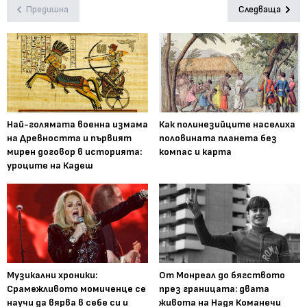
Предишна
Следваща
Най-голямата военна измама
Как полинезийците населиха
на Древността и първият
половината планета без
мирен договор в историята:
компас и карта
уроците на Кадеш
Музикални хроники:
От Монреал до бягството
Срамежливото момиченце се
през границата: двата
научи да вярва в себе си и
живота на Надя Команечи