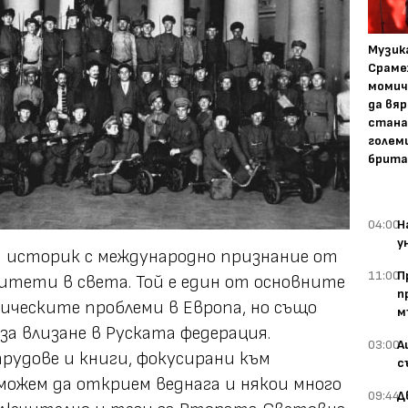
Музика
Сраме
момич
да вяр
стана
голем
брита
04:00
Н
у
и историк с международно признание от
11:00
П
тети в света. Той е един от основните
п
ическите проблеми в Европа, но също
м
 за влизане в Руската федерация.
03:00
А
трудове и книги, фокусирани към
с
ожем да открием веднага и някои много
09:44
Д