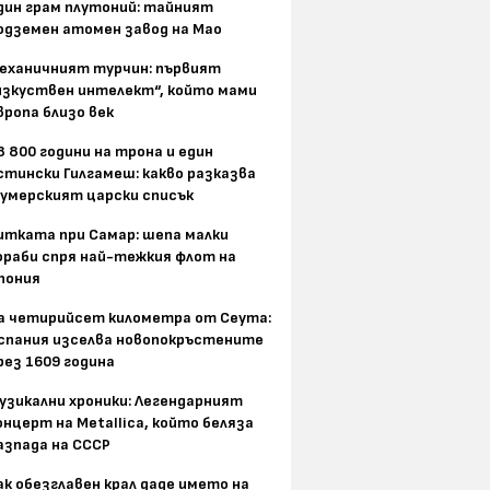
дин грам плутоний: тайният
одземен атомен завод на Мао
еханичният турчин: първият
изкуствен интелект“, който мами
вропа близо век
8 800 години на трона и един
стински Гилгамеш: какво разказва
умерският царски списък
итката при Самар: шепа малки
ораби спря най-тежкия флот на
пония
а четирийсет километра от Сеута:
спания изселва новопокръстените
рез 1609 година
узикални хроники: Легендарният
онцерт на Metallica, който беляза
азпада на СССР
ак обезглавен крал даде името на