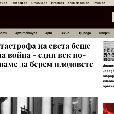
ey.bg
Topsport.bg
Lifestyle.bg
Infostock
shop.gladen.bg
limon.bg
ости
Архитектура
Арт
Техно
Природа
Спорт
тастрофа на света беше
а война - един век по-
аме да берем плодовете
Фено
„Баад
терор
чието
пресл