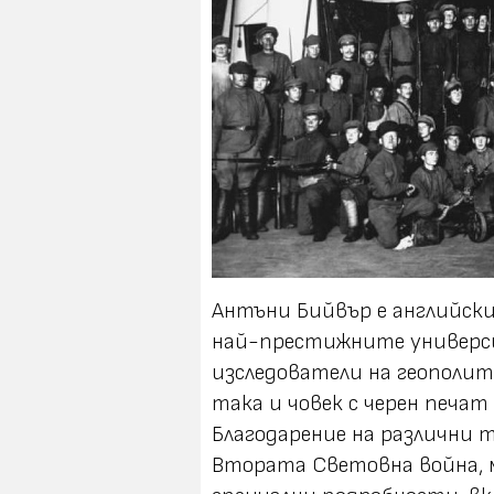
Антъни Бийвър е английск
най-престижните универси
изследователи на геополит
така и човек с черен печат
Благодарение на различни 
Втората Световна война, м