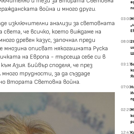
ключително и тези за Втората Световна
е
гражданската война и много други.
п
03:00
М
даде изключителни анализи за световната
„
а света, че всичко, което виждаме на
Е
много древен казус, започнал преди
08:00
2
 че мнозина описват някогашната Руска
и
Ш
чката на Европа - търсеща себе си в
към Азия. Бийвър споделя, че през
03:17
Б
к
 много трудности, за да създаде
Я
сно Втората Световна война.
07:00
Н
И
п
02:20
М
к
р
12:47
К