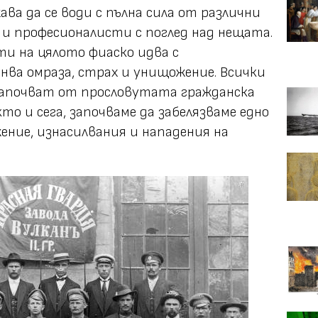
ва да се води с пълна сила от различни
и професионалисти с поглед над нещата.
и на цялото фиаско идва с
нва омраза, страх и унищожение. Всички
 започват от прословутата гражданска
кто и сега, започваме да забелязваме едно
ение, изнасилвания и нападения на