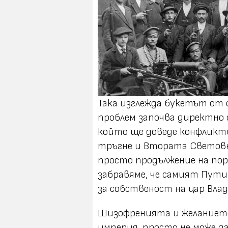
Така изглежда букетът от 
проблем започва директно с
който ще доведе конфликти
тръгне и Втората Световна
просто продължение на поре
забравяме, че самият Пути
за собственост на цар Вла
Шизофренията и желанието
империя, просто не може да