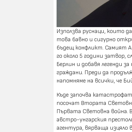
Използва руснаци, които да
това бавно и сигурно откри
бъдещ конфликт. Самият Ан
го около 5 години затвор, 
Берлин и добавя легенди з
граждани. Преди да продъл
напомняме на всички, че Би
Къде започва катастрофат
посочат Втората Световна 
Първата Световна война. В
австро-унгарския престоло
агентура, вярваща изцяло в