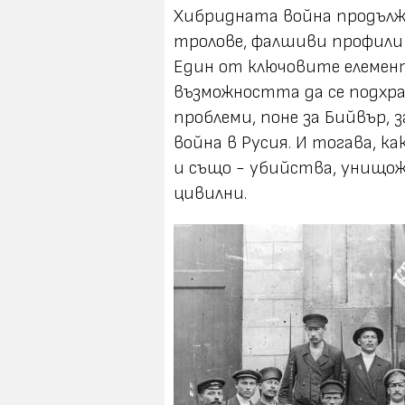
Хибридната война продължа
тролове, фалшиви профили 
Един от ключовите елемент
възможността да се подхра
проблеми, поне за Бийвър,
война в Русия. И тогава, ка
и също - убийства, унищож
цивилни.