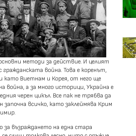
основни методи за действие. И целият
 гражданската война. Това е коренът,
 като Виетнам и Корея, от него ще
 война, а за много историци, Украйна е
дния черен цикъл. Все пак не трябва да
н започна всичко, като заклеймява Крим
димир.
 за възраждането на една стара
 се случи толкова лесно, нито с оръжие,