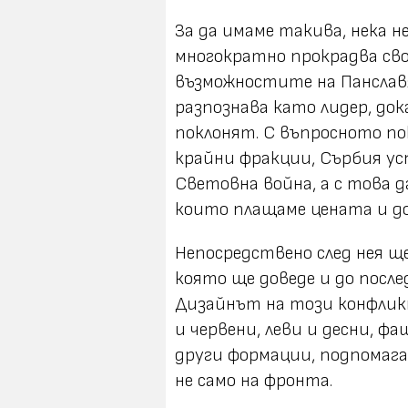
За да имаме такива, нека н
многократно прокрадва св
възможностите на Панславя
разпознава като лидер, до
поклонят. С въпросното п
крайни фракции, Сърбия ус
Световна война, а с това д
които плащаме цената и до
Непосредствено след нея ще
която ще доведе и до после
Дизайнът на този конфликт
и червени, леви и десни, 
други формации, подпомаг
не само на фронта.