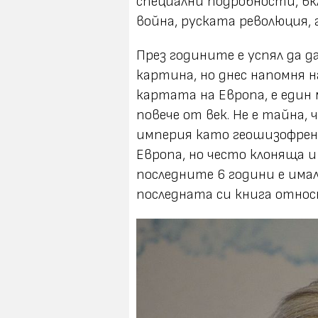
специални подробности, в
война, руската революция, 
През годините е успял да 
картина, но днес напомня н
картата на Европа, е един 
повече от век. Не е тайна,
империя като геошизофрени
Европа, но често клоняща и 
последните 6 години е имал
последната си книга отно