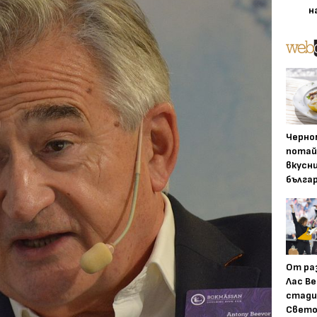
н
Черно
потай
вкусн
бълга
От ра
Лас Ве
стади
Свето