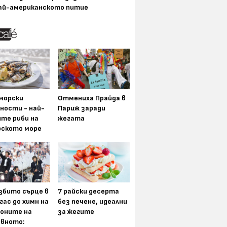
ай-американското питие
морски
Отмениха Прайда в
ности - най-
Париж заради
ите риби на
жегата
рското море
збито сърце в
7 райски десерта
гас до химн на
без печене, идеални
оните на
за жегите
вното: