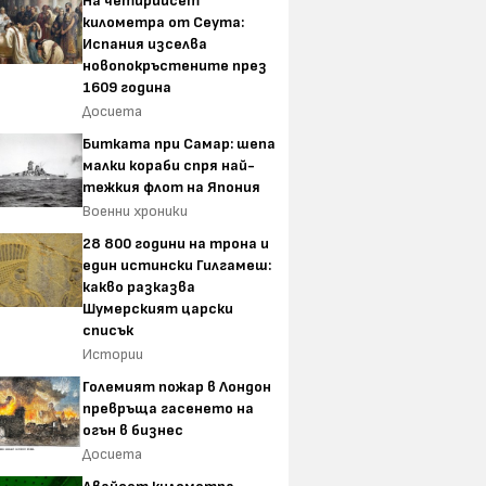
На четирийсет
километра от Сеута:
Испания изселва
новопокръстените през
1609 година
Досиета
Битката при Самар: шепа
малки кораби спря най-
тежкия флот на Япония
Военни хроники
28 800 години на трона и
един истински Гилгамеш:
какво разказва
Шумерският царски
списък
Истории
Големият пожар в Лондон
превръща гасенето на
огън в бизнес
Досиета