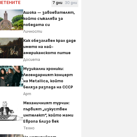
ЧЕТЕНИТЕ
7 дни
30 дни
Ашока — завоевателят,
който съжалява за
победата си
Личности
Как обезглавен крал даде
името на най-
американското питие
Досиета
Музикални хроники:
Легендарният концерт
на Metallica, който
беляза разпада на СССР
Арт
Механичният турчин:
първият „изкуствен
интелект“, който мами
Европа близо век
Техно