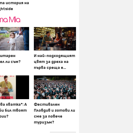
та история на
ghtside
итарен
И най-подходящият
ел ли съм?
цвят за дреха на
първа среща е...
ва хватка": А
Фестивален
 би бил твоят
Пловдив и готови ли
рии?
сме за повече
туризъм?