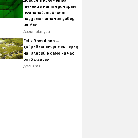
Двайсет километра
тунели и нито един грам
плутоний: тайният
подземен атомен завод
на Мао
Архитектура
Felix Romuliana –
забравеният римски град
на Галерий е само на час
от България
Досиета