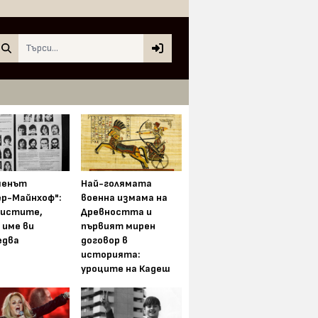
Search
менът
Най-голямата
ер-Майнхоф":
военна измама на
истите,
Древността и
 име ви
първият мирен
едва
договор в
историята:
уроците на Кадеш