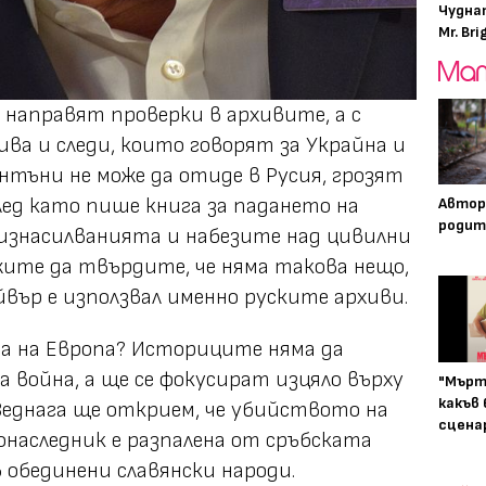
Чудна
Mr. Bri
 направят проверки в архивите, а с
ва и следи, които говорят за Украйна и
тъни не може да отиде в Русия, грозят
след като пише книга за падането на
Автор
родит
а изнасилванията и набезите над цивилни
жите да твърдите, че няма такова нещо,
йвър е използвал именно руските архиви.
а на Европа? Историците няма да
война, а ще се фокусират изцяло върху
"Мърт
какъв
еднага ще открием, че убийството на
сцена
наследник е разпалена от сръбската
 обединени славянски народи.