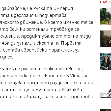
НАЙ-
е забравяме, че Руската империя
оята идеология и подчертава
нското движение, в което именно тя се
като всички останали трябва да се
окушение, продиктувано от точно тези
пява да запали искрата на Първата
а остави европейски поражения, за
 днес.
 започне руската гражданска война,
дната точка днес - войната в Украйна.
 доказва поредното разделение на сини
фашисти срещу комунисти и всякакви
ащи и мотивиращи агресията, при това