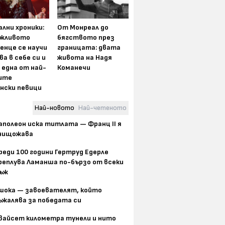
лни хроники:
От Монреал до
жливото
бягството през
енце се научи
границата: двата
ва в себе си и
живота на Надя
 една от най-
Команечи
ите
нски певици
Най-новото
Най-четеното
аполеон иска титлата — Франц II я
нищожава
реди 100 години Гертруд Едерле
реплува Ламанша по-бързо от всеки
ъж
шока — завоевателят, който
ъжалява за победата си
вайсет километра тунели и нито