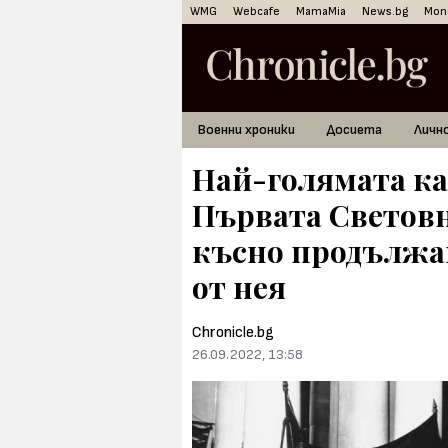
WMG
Webcafe
MamaMia
News.bg
Mon
Военни хроники
Досиета
Личн
Най-голямата ка
Първата Световн
късно продължав
от нея
Chronicle.bg
26.09.2022, 13:58