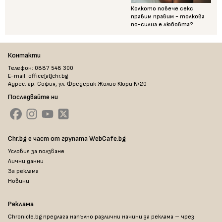
Колкото повече секс
правим правим - толкова
по-силна е любовта?
Контакти
Телефон: 0887 548 300
E-mail: office[at]chr.bg
Адрес: гр. София, ул. Фредерик Жолио Кюри №20
Последвайте ни
Chr.bg е част от групата WebCafe.bg
Условия за ползване
Лични данни
За реклама
Новини
Реклама
Chronicle.bg предлага напълно различни начини за реклама – чрез