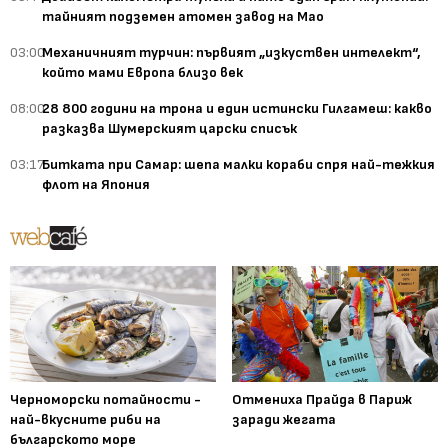
тайният подземен атомен завод на Мао
03:00
Механичният турчин: първият „изкуствен интелект“,
който мами Европа близо век
08:00
28 800 години на трона и един истински Гилгамеш: какво
разказва Шумерският царски списък
03:17
Битката при Самар: шепа малки кораби спря най-тежкия
флот на Япония
Черноморски потайности -
Отмениха Прайда в Париж
най-вкусните риби на
заради жегата
българското море