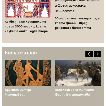
50 години от рапсодията, с
Какво знаят лечителите
Аш
която Queen и Фреди
преди 3000 години, което
ко
докоснаха вечността
науката откри едва вчера
по
и
Ексклузивно
ща
Другият мит за
Наполеон иска титлата —
Пр
Минотавъра
Франц II я унищожава
Ед
од
по
ен