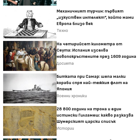
Механичният турчин: първият
„изкуствен интелект“, който мами
Европа близо век
Техно
На четирийсет километра от
Сеута: Испания изселва
новопокръстените през 1609 година
Досиета
Битката при Самар: шепа малки
кораби спря най-тежкия флот на
Япония
Военни хроники
28 800 години на трона и един
истински Гилгамеш: какво разказва
Шумерският царски списък
Истории