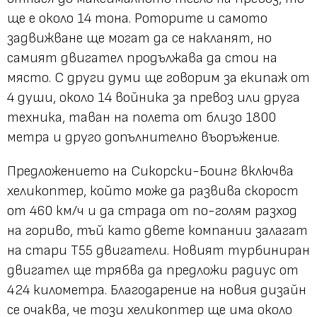
ще е около 14 тона. Роторите и самото
задвижване ще могат да се накланят, но
самият двигател продължава да стои на
място. С други думи ще говорим за екипаж от
4 души, около 14 войника за превоз или друга
техника, таван на полета от близо 1800
метра и друго допълнително въоръжение.
Предложението на Сикорски-Боинг включва
хеликоптер, който може да развива скорост
от 460 км/ч и да страда от по-голям разход
на гориво, тъй като двете компании залагат
на стари Т55 двигатели. Новият турбиниран
двигател ще трябва да предложи радиус от
424 километра. Благодарение на новия дизайн
се очаква, че този хеликоптер ще има около