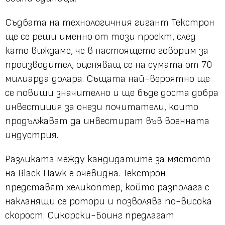
Съдбата на технологичния гигант Текстрон
ще се реши именно от този проект, след
като виждаме, че в настоящето говорим за
производител, оценяващ се на сумата от 70
милиарда долара. Същата най-вероятно ще
се повиши значително и ще бъде доста добра
инвестиция за онези почитатели, които
продължават да инвестират във военната
индустрия.
Разликата между кандидатите за мястото
на Black Hawk е очевидна. Текстрон
представят хеликоптер, който разполага с
накланящи се ротори и позволява по-висока
скорост. Сикорски-Боинг предлагат