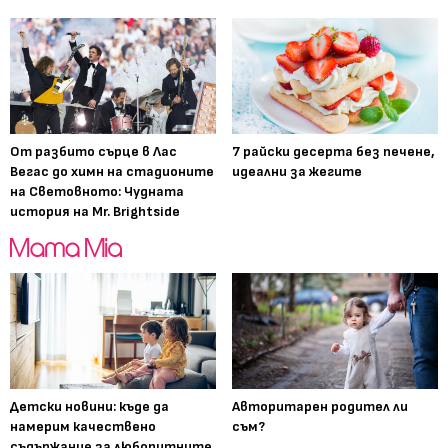
От разбито сърце в Лас
7 райски десерта без печене,
Вегас до химн на стадионите
идеални за жегите
на Световното: Чудната
история на Mr. Brightside
Детски новини: къде да
Авторитарен родител ли
намерим качествено
съм?
съдържание за любопитните