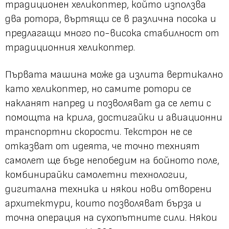
традиционен хеликоптер, който използва
два ротора, въртящи се в различна посока и
предлагащи много по-висока стабилност от
традиционния хеликоптер.
Първата машина може да излита вертикално
като хеликоптер, но самите ротори се
накланят напред и позволяват да се лети с
помощта на крила, достигайки и авиационни
транспортни скорости. Текстрон не се
отказват от идеята, че точно техният
самолет ще бъде непобедим на бойното поле,
комбинирайки самолетни технологии,
дигитална техника и някои нови отворени
архитектури, които позволяват бърза и
точна операция на сухопътните сили. Някои