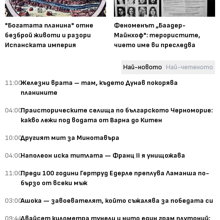
"Богатата планина" отне
Феноменът „Баадер-
безброй животи и разори
Майнхоф": терористите,
Испанската империя
чието име ви преследва
Най-новото
Най-четеното
11:00
Железни врата – там, където Дунав покорява
планините
04:00
Праисторическите селища по българското Черноморие:
какво лежи под водата от Варна до Китен
10:00
Другият мит за Минотавъра
04:00
Наполеон иска титлата — Франц II я унищожава
11:00
Преди 100 години Гертруд Едерле преплува Ламанша по-
бързо от всеки мъж
03:00
Ашока — завоевателят, който съжалява за победата си
09:44
Двайсет километра тунели и нито един грам плутоний: