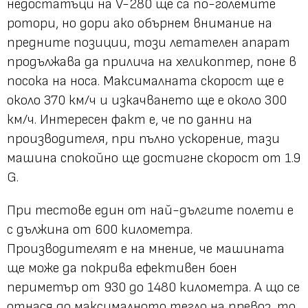
недостатъци на V-280 ще са по-големите
ротори, но дори ако обърнем внимание на
предните позиции, този летателен апарат
продължава да прилича на хеликоптер, поне в
посока на носа. Максималната скорост ще е
около 370 км/ч и изкачването ще е около 300
км/ч. Интересен факт е, че по данни на
производителя, при пълно ускорение, тази
машина спокойно ще достигне скорост от 1.9
G.
При тестове един от най-дългите полети е
с дължина от 600 километра.
Производителят е на мнение, че машината
ще може да покрива ефективен боен
периметър от 930 до 1480 километра. А що се
отнася до максималното тегло на превоз, то