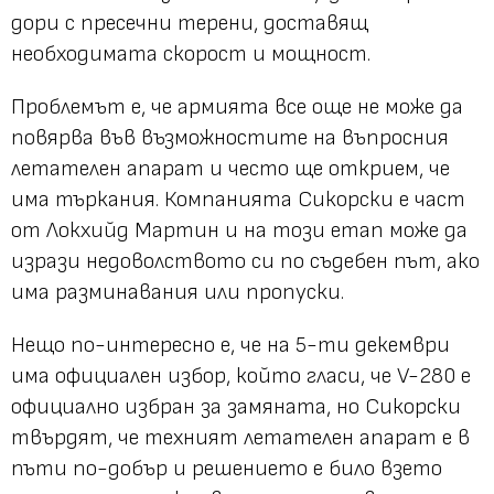
дори с пресечни терени, доставящ
необходимата скорост и мощност.
Проблемът е, че армията все още не може да
повярва във възможностите на въпросния
летателен апарат и често ще открием, че
има търкания. Компанията Сикорски е част
от Локхийд Мартин и на този етап може да
изрази недоволството си по съдебен път, ако
има разминавания или пропуски.
Нещо по-интересно е, че на 5-ти декември
има официален избор, който гласи, че V-280 е
официално избран за замяната, но Сикорски
твърдят, че техният летателен апарат е в
пъти по-добър и решението е било взето