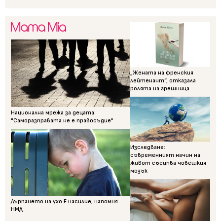
„Жената на френския
лейтенант“, отказала
ролята на грешница
Национална мрежа за децата:
"Саморазправата не е правосъдие"
Изследване:
съвременният начин на
живот съсипва човешкия
мозък
Дърпането на ухо Е насилие, напомня
НМД