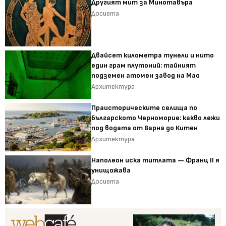
Другият мит за Минотавъра
Досиета
Двайсет километра тунели и нито
един грам плутоний: тайният
подземен атомен завод на Мао
Архитектура
Праисторическите селища по
българското Черноморие: какво лежи
под водата от Варна до Китен
Архитектура
Наполеон иска титлата — Франц II я
унищожава
Досиета