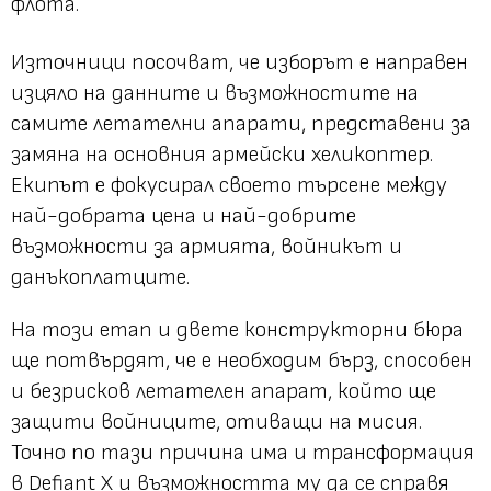
флота.
Източници посочват, че изборът е направен
изцяло на данните и възможностите на
самите летателни апарати, представени за
замяна на основния армейски хеликоптер.
Екипът е фокусирал своето търсене между
най-добрата цена и най-добрите
възможности за армията, войникът и
данъкоплатците.
На този етап и двете конструкторни бюра
ще потвърдят, че е необходим бърз, способен
и безрисков летателен апарат, който ще
защити войниците, отиващи на мисия.
Точно по тази причина има и трансформация
в Defiant X и възможността му да се справя