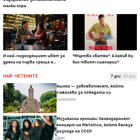
малки хора
И най-подходящият цвят за
"Мъртва хватка": А какъв би
дреха на първа среща е...
бил твоят сценарии?
НАЙ-ЧЕТЕНИТЕ
7 дни
30 дни
Ашока — завоевателят, който
съжалява за победата си
Личности
Музикални хроники: Легендарният
концерт на Metallica, който беляза
разпада на СССР
Арт