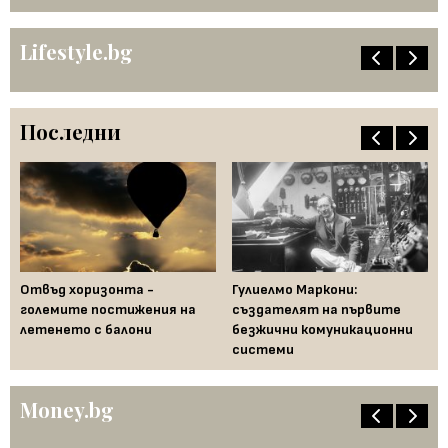
Lifestyle.bg
Последни
Отвъд хоризонта -
Гулиелмо Маркони:
По
 в
големите постижения на
създателят на първите
не
летенето с балони
безжични комуникационни
ко
системи
Money.bg