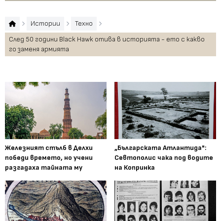
Истории
Техно
След 50 години Black Hawk отива в историята - ето с какво
го заменя армията
Железният стълб в Делхи
„Българската Атлантида":
победи времето, но учени
Севтополис чака под водите
разгадаха тайната му
на Копринка