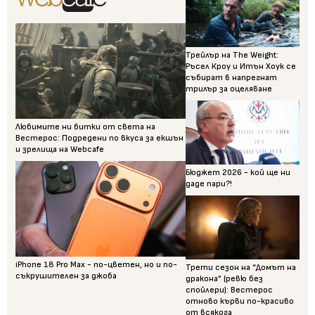
Трейлър на The Weight:
Ръсел Кроу и Итън Хоук се
събират в напрегнат
трилър за оцеляване
Любимите ни битки от света на
Вестерос: Подредени по вкуса за екшън
и зрелища на Webcafe
Бюджет 2026 - кой ще ни
даде пари?!
iPhone 18 Pro Max - по-цветен, но и по-
Трети сезон на “Домът на
съкрушителен за джоба
дракона” (ревю без
спойлери): Вестерос
отново кърви по-красиво
от всякога