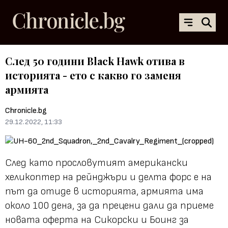
След 50 години Black Hawk отива в
историята - ето с какво го заменя
армията
Chronicle.bg
29.12.2022, 11:33
След като прословутият американски
хеликоптер на рейнджъри и делта форс е на
път да отиде в историята, армията има
около 100 дена, за да прецени дали да приеме
новата оферта на Сикорски и Боинг за