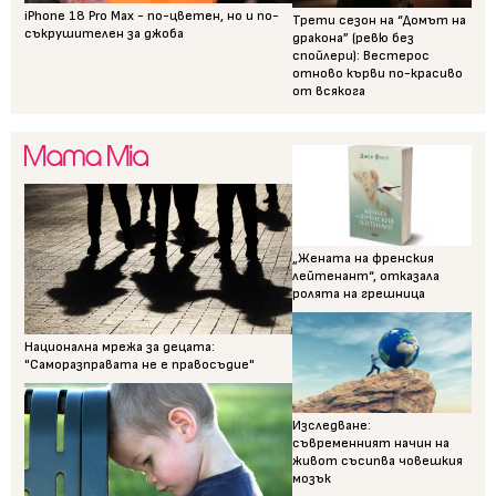
iPhone 18 Pro Max - по-цветен, но и по-
Трети сезон на “Домът на
съкрушителен за джоба
дракона” (ревю без
спойлери): Вестерос
отново кърви по-красиво
от всякога
„Жената на френския
лейтенант“, отказала
ролята на грешница
Национална мрежа за децата:
"Саморазправата не е правосъдие"
Изследване:
съвременният начин на
живот съсипва човешкия
мозък