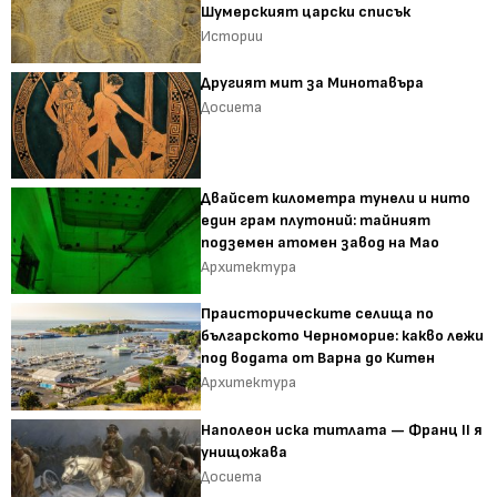
Шумерският царски списък
Истории
Другият мит за Минотавъра
Досиета
Двайсет километра тунели и нито
един грам плутоний: тайният
подземен атомен завод на Мао
Архитектура
Праисторическите селища по
българското Черноморие: какво лежи
под водата от Варна до Китен
Архитектура
Наполеон иска титлата — Франц II я
унищожава
Досиета