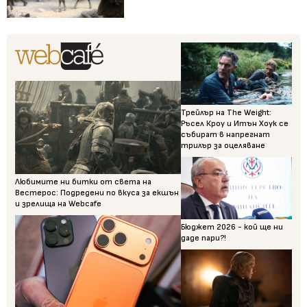
Трейлър на The Weight:
Ръсел Кроу и Итън Хоук се
събират в напрегнат
трилър за оцеляване
Любимите ни битки от света на
Вестерос: Подредени по вкуса за екшън
и зрелища на Webcafe
Бюджет 2026 - кой ще ни
даде пари?!