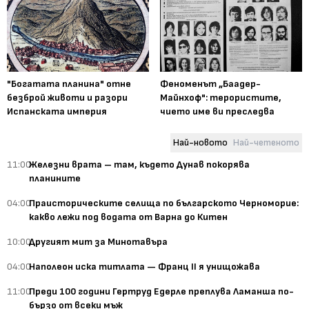
"Богатата планина" отне
Феноменът „Баадер-
безброй животи и разори
Майнхоф": терористите,
Испанската империя
чието име ви преследва
Най-новото
Най-четеното
11:00
Железни врата – там, където Дунав покорява
планините
04:00
Праисторическите селища по българското Черноморие:
какво лежи под водата от Варна до Китен
10:00
Другият мит за Минотавъра
04:00
Наполеон иска титлата — Франц II я унищожава
11:00
Преди 100 години Гертруд Едерле преплува Ламанша по-
бързо от всеки мъж