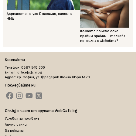
Дърпането на ухо Е насилие, напомня
НМД
Колкото повече секс
правим правим - толкова
по-силна е любовта?
Контакти
Телефон: 0887 548 300
E-mail: office[at]chr.bg
Адрес: гр. София, ул. Фредерик Жолио Кюри №20
Последвайте ни
Chr.bg е част от групата WebCafe.bg
Условия за ползване
Лични данни
За реклама