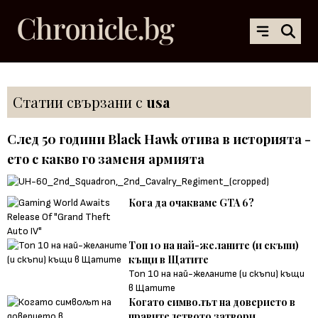
Статии свързани с
usa
След 50 години Black Hawk отива в историята -
ето с какво го заменя армията
Кога да очакваме GTA 6?
Топ 10 на най-желаните (и скъпи)
къщи в Щатите
Топ 10 на най-желаните (и скъпи) къщи
в Щатите
Когато символът на доверието в
правителството затвори