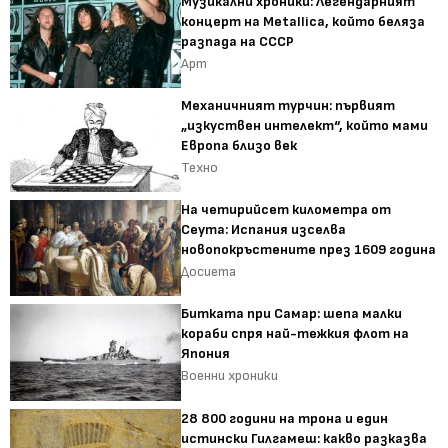
Музикални хроники: Легендарният
концерт на Metallica, който беляза
разпада на СССР
Арт
Механичният турчин: първият
„изкуствен интелект“, който мами
Европа близо век
Техно
На четирийсет километра от
Сеута: Испания изселва
новопокръстените през 1609 година
Досиета
Битката при Самар: шепа малки
кораби спря най-тежкия флот на
Япония
Военни хроники
28 800 години на трона и един
истински Гилгамеш: какво разказва