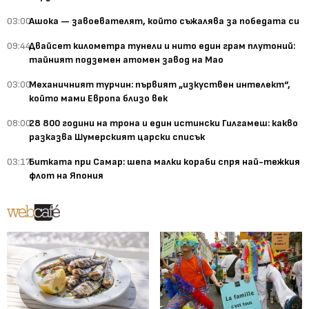
03:00
Ашока — завоевателят, който съжалява за победата си
09:44
Двайсет километра тунели и нито един грам плутоний:
тайният подземен атомен завод на Мао
03:00
Механичният турчин: първият „изкуствен интелект“,
който мами Европа близо век
08:00
28 800 години на трона и един истински Гилгамеш: какво
разказва Шумерският царски списък
03:17
Битката при Самар: шепа малки кораби спря най-тежкия
флот на Япония