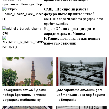
САЩ : Ще спре ли работа
федералното правителство?
САЩ : Ще спре ли работа федералното
правителство?
Барак Обама спрял цигарите
заради страх от Мишел
Je t'aime, moi non plus или новият
най-стар съюзник
Железният стълб в Делхи
„Българската Атлантида":
победи времето, но учени
Севтополис чака под водите
разгадаха тайната му
на Копринка