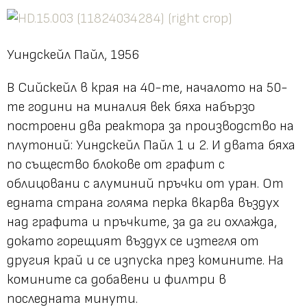
Уиндскейл Пайл, 1956
В Сийскейл в края на 40-те, началото на 50-
те години на миналия век бяха набързо
построени два реактора за производство на
плутоний: Уиндскейл Пайл 1 и 2. И двата бяха
по същество блокове от графит с
облицовани с алуминий пръчки от уран. От
едната страна голяма перка вкарва въздух
над графита и пръчките, за да ги охлажда,
докато горещият въздух се изтегля от
другия край и се изпуска през комините. На
комините са добавени и филтри в
последната минути.