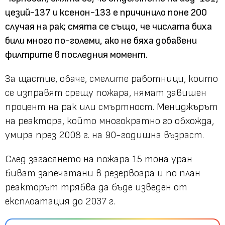
цезий-137 и ксенон-133 е причинило поне 200
случая на рак; смята се също, че числата биха
били много по-големи, ако не бяха добавени
филтрите в последния момент.
За щастие, обаче, смелите работници, които
се изправят срещу пожара, нямат завишен
процент на рак или смъртност. Мениджърът
на реактора, който многократно го обхожда,
умира през 2008 г. на 90-годишна възраст.
След загасянето на пожара 15 тона уран
биват запечатани в резервоара и по план
реакторът трябва да бъде изведен от
експлоатация до 2037 г.