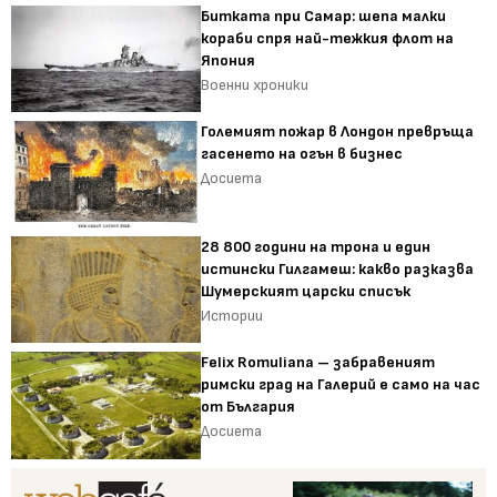
Битката при Самар: шепа малки
кораби спря най-тежкия флот на
Япония
Военни хроники
Големият пожар в Лондон превръща
гасенето на огън в бизнес
Досиета
28 800 години на трона и един
истински Гилгамеш: какво разказва
Шумерският царски списък
Истории
Felix Romuliana – забравеният
римски град на Галерий е само на час
от България
Досиета