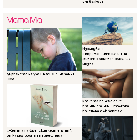
от всякога
Изследване:
съвременният начин на
живот съсипва човешкия
мозък
Дърпането на ухо Е насилие, напомня
НМД
Колкото повече секс
правим правим - толкова
по-силна е любовта?
„Жената на френския лейтенант“,
отказала ролята на грешница