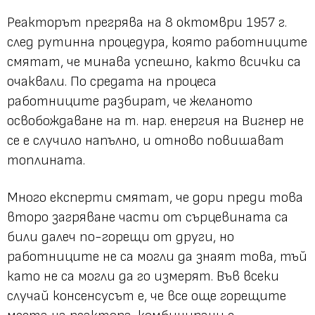
Реакторът прегрява на 8 октомври 1957 г.
след рутинна процедура, която работниците
смятат, че минава успешно, както всички са
очаквали. По средата на процеса
работниците разбират, че желаното
освобождаване на т. нар. енергия на Вигнер не
се е случило напълно, и отново повишават
топлината.
Много експерти смятат, че дори преди това
второ загряване части от сърцевината са
били далеч по-горещи от други, но
работниците не са могли да знаят това, тъй
като не са могли да го измерят. Във всеки
случай консенсусът е, че все още горещите