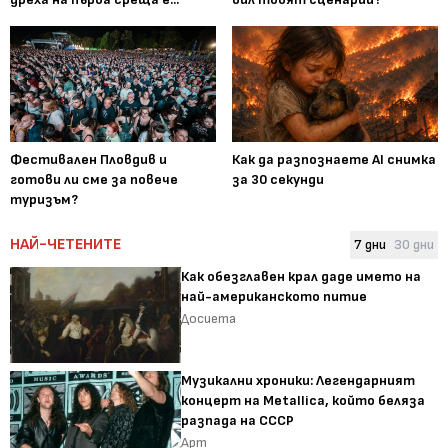
Фестивален Пловдив и
Как да разпознаете AI снимка
готови ли сме за повече
за 30 секунди
туризъм?
НАЙ-ЧЕТЕНИТЕ
7 дни
30 дни
Как обезглавен крал даде името на
най-американското питие
Досиета
Музикални хроники: Легендарният
концерт на Metallica, който беляза
разпада на СССР
Арт