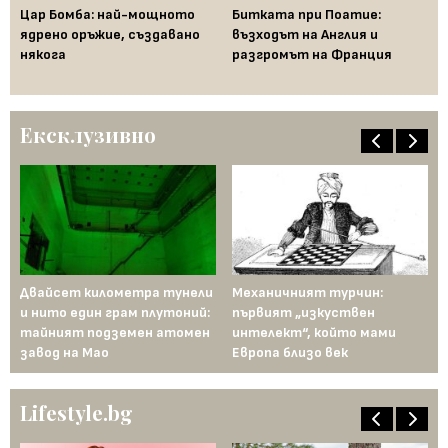
Цар Бомба: най-мощното
Битката при Поатие:
Фр
ядрено оръжие, създавано
възходът на Англия и
ко
някога
разгромът на Франция
ра
ар
Ексклузивно
Двайсет километра тунели
Механичният турчин:
28
и нито един грам плутоний:
първият „изкуствен
ед
тайният подземен атомен
интелект“, който мами
ка
завод на Мао
Европа близо век
ца
Lifestyle.bg