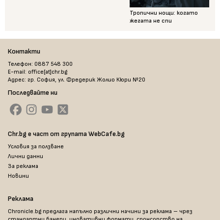
Тропични нощи: когато
жегата не спи
Контакти
Телефон: 0887 548 300
E-mail: office[at]chr.bg
Адрес: гр. София, ул. Фредерик Жолио Кюри №20
Последвайте ни
Chr.bg е част от групата WebCafe.bg
Условия за ползване
Лични данни
За реклама
Новини
Реклама
Chronicle.bg предлага напълно различни начини за реклама – чрез
стандартни банери, иновативни формати, спонсорство на