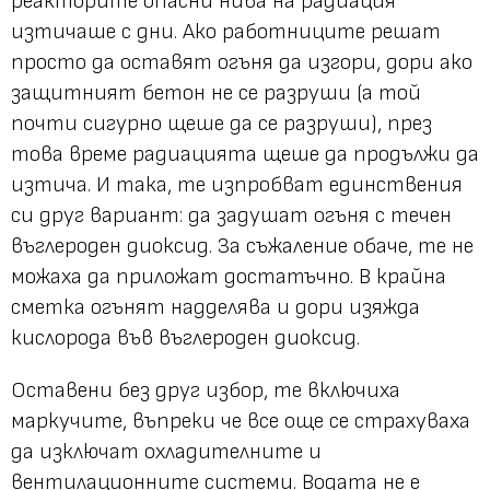
реакторите опасни нива на радиация
изтичаше с дни. Ако работниците решат
просто да оставят огъня да изгори, дори ако
защитният бетон не се разруши (а той
почти сигурно щеше да се разруши), през
това време радиацията щеше да продължи да
изтича. И така, те изпробват единствения
си друг вариант: да задушат огъня с течен
въглероден диоксид. За съжаление обаче, те не
можаха да приложат достатъчно. В крайна
сметка огънят надделява и дори изяжда
кислорода във въглероден диоксид.
Оставени без друг избор, те включиха
маркучите, въпреки че все още се страхуваха
да изключат охладителните и
вентилационните системи. Водата не е