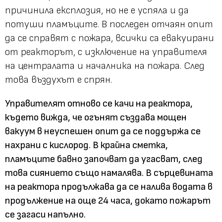
причинила експлозия, но не е успяла и да
потуши пламъците. В последен отчаян опит
да се справят с пожара, всички са евакуирани
от реакторът, с изключение на управителя
на централата и началника на пожара. След
това въздухът е спрян.
Управителят отново се качи на реактора,
където вижда, че огънят създава мощен
вакуум в неуспешен опит да се поддържа се
нахрани с кислород. В крайна сметка,
пламъците бавно започват да угасват, след
това сиянието също намалява. В сърцевината
на реактора продължава да се налива водата в
продължение на още 24 часа, докато пожарът
се загаси напълно.