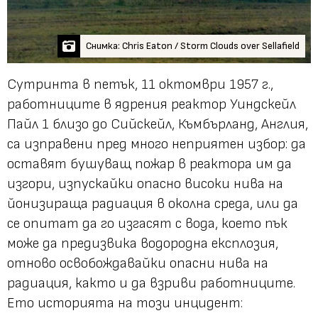
Снимка: Chris Eaton / Storm Clouds over Sellafield
Сутринта в петък, 11 октомври 1957 г.,
работниците в ядрения реактор Уиндскейл
Пайл 1 близо до Сийскейл, Къмбърланд, Англия,
са изправени пред много неприятен избор: да
оставят бушуващ пожар в реактора им да
изгори, изпускайки опасно високи нива на
йонизираща радиация в околна среда, или да
се опитат да го изгасят с вода, което пък
може да предизвика водородна експлозия,
отново освобождавайки опасни нива на
радиация, както и да взриви работниците.
Ето историята на този инцидент: