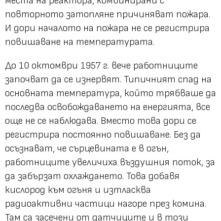
места на реактора, комбинирани с
повторното затопляне причиняват пожара.
И дори началото на пожара не се регистрира
повишаване на температурата.
До 10 октомври 1957 г. вече работниците
започват да се изнервят. Типичният спад на
основната температура, който трябваше да
последва освобождаването на енергията, все
още не се наблюдава. Вместо това дори се
регистрира постоянно повишаване. Без да
осъзнават, че сърцевината е в огън,
работниците увеличиха въздушния поток, за
да забързат охлаждането. Това добавя
кислород към огъня и изтласква
радиоактивни частици нагоре през комина.
Там са засечени от датчиците и в този