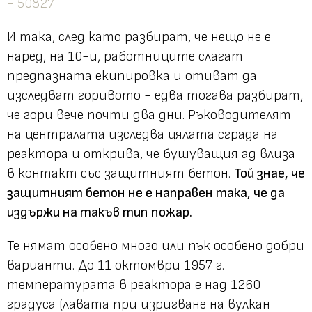
И така, след като разбират, че нещо не е
наред, на 10-и, работниците слагат
предпазната екипировка и отиват да
изследват горивото - едва тогава разбират,
че гори вече почти два дни. Ръководителят
на централата изследва цялата сграда на
реактора и открива, че бушуващия ад влиза
в контакт със защитният бетон.
Той знае, че
защитният бетон не е направен така, че да
издържи на такъв тип пожар.
Те нямат особено много или пък особено добри
варианти. До 11 октомври 1957 г.
температурата в реактора е над 1260
градуса (лавата при изригване на вулкан