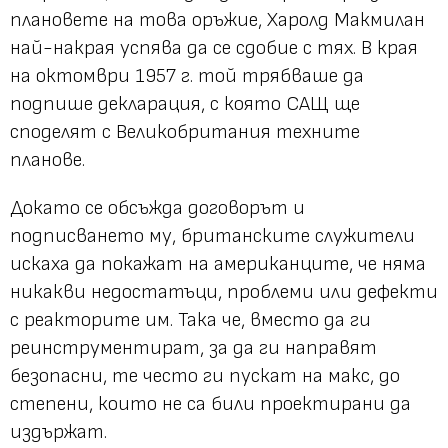
плановете на това оръжие, Харолд Макмилан
най-накрая успява да се сдобие с тях. В края
на октомври 1957 г. той трябваше да
подпише декларация, с която САЩ ще
споделят с Великобритания техните
планове.
Докато се обсъжда договорът и
подписването му, британските служители
искаха да покажат на американците, че няма
никакви недостатъци, проблеми или дефекти
с реакторите им. Така че, вместо да ги
реинструментират, за да ги направят
безопасни, те често ги пускат на макс, до
степени, които не са били проектирани да
издържат.