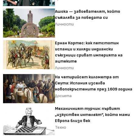
Ашока — завоевателят, който
съжалява за победата си
Личности
Ернан Кортес: как петстотин
испанци и хиляди индиански
съюзници сриват империята на
ацтеките
Личности
На четирийсет километра от
Сеута: Испания изселва
новопокръстените през 1609 година
Досиета
Механичният турчин: първият
„изкуствен интелект“, който мами
Европа близо век
Техно