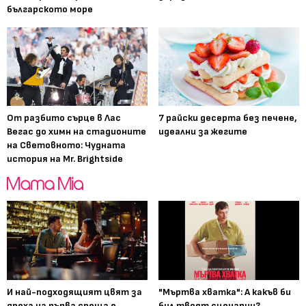
българското море
От разбито сърце в Лас
7 райски десерта без печене,
Вегас до химн на стадионите
идеални за жегите
на Световното: Чудната
история на Mr. Brightside
И най-подходящият цвят за
"Мъртва хватка": А какъв би
дреха на първа среща е...
бил твоят сценарии?