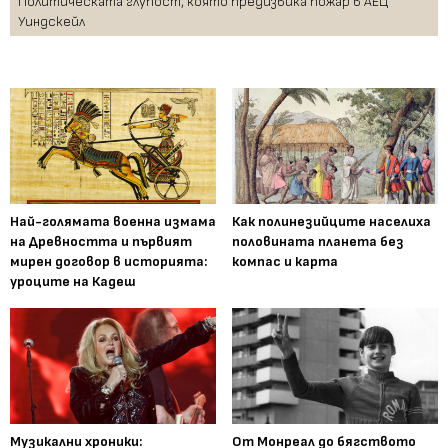
Политическата глупост, която предизвика пожар в АЕЦ
Уиндскейл
Най-голямата военна измама
Как полинезийците населиха
на Древността и първият
половината планета без
мирен договор в историята:
компас и карта
уроците на Кадеш
Музикални хроники:
От Монреал до бягството