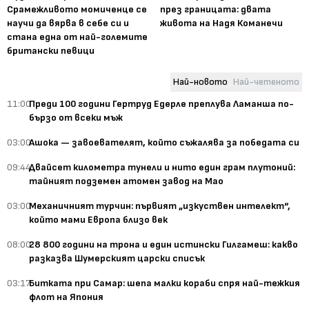
Срамежливото момиченце се
през границата: двата
научи да вярва в себе си и
живота на Надя Команечи
стана една от най-големите
британски певици
Най-новото
Най-четеното
11:00
Преди 100 години Гертруд Едерле преплува Ламанша по-
бързо от всеки мъж
03:00
Ашока — завоевателят, който съжалява за победата си
09:44
Двайсет километра тунели и нито един грам плутоний:
тайният подземен атомен завод на Мао
03:00
Механичният турчин: първият „изкуствен интелект“,
който мами Европа близо век
08:00
28 800 години на трона и един истински Гилгамеш: какво
разказва Шумерският царски списък
03:17
Битката при Самар: шепа малки кораби спря най-тежкия
флот на Япония