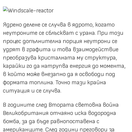
Ядрено делене се случва в ядрото, когато
неутроните се сблъскват с урана. При този
процес допълнителна порция неутрони се
удрят в графита и това взаимодействие
преобразува кристалната му структура,
карайки го да натрупва енергия до момента,
в който може внезапно да я освободи под
формата топлина. Точно тази крайна
ситуация и се случва.
В годините след Втората световна война
Великобритания отчаяно иска водородна
бомба, за да бъде равнопоставена с
американците. След години преговори за