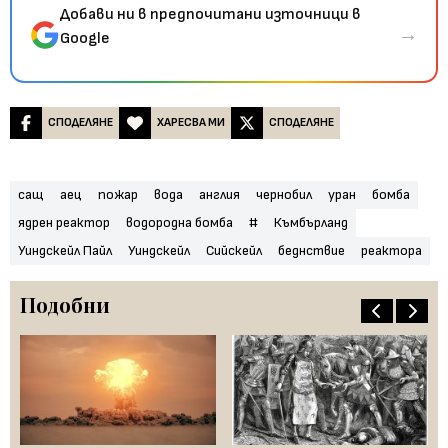
Добави ни в предпочитани източници в
→
Google
СПОДЕЛЯНЕ
ХАРЕСВА МИ
СПОДЕЛЯНЕ
сащ
аец
пожар
вода
англия
чернобил
уран
бомба
ядрен реактор
водородна бомба
#
Къмбърланд
Уиндскейл Пайл
Уиндскейл
Сийскейл
беднствие
реактора
Подобни