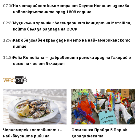
07:00
На четирийсет километра от Сеута: Испания изселва
новопокръстените през 1609 година
02:20
Музикални хроники: Легендарният концерт на Metallica,
който беляза разпада на СССР
12:47
Как обезглавен крал даде името на най-американското
питие
11:33
Felix Romuliana – забравеният римски град на Галерий е
само на час от България
Черноморски потайности -
Отмениха Прайда в Париж
най-вкусните риби на
заради жегата