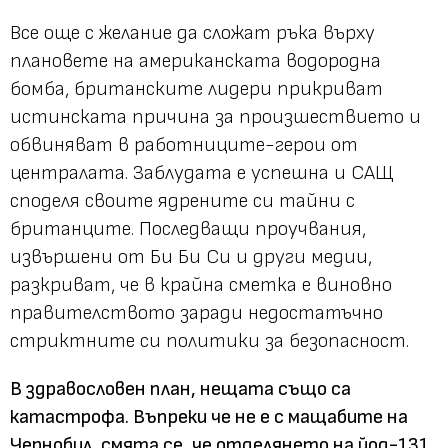
Все още с желание да сложат ръка върху
плановете на американската водородна
бомба, британските лидери прикриват
истинската причина за произшествието и
обвиняват в работниците-герои от
централата. Заблудата е успешна и САЩ
споделя своите ядрените си тайни с
британците. Последващи проучвания,
извършени от Би Би Си и други медии,
разкриват, че в крайна сметка е виновно
правителството заради недостатъчно
стриктните си политики за безопасност.
В здравословен план, нещата също са
катастрофа. Въпреки че не е с мащабите на
Чернобил, смята се, че отделянето на йод-131,