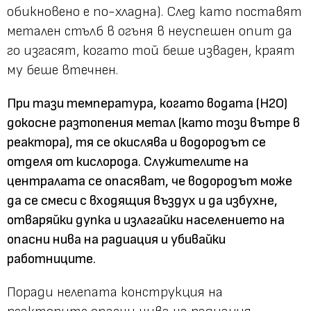
обикновено е по-хладна). След като поставят
метален стълб в огъня в неуспешен опит да
го изгасят, когато той беше изваден, краят
му беше втечнен.
При тази температура, когато водата (H2O)
докосне разтопения метал (като този вътре в
реактора), тя се окислява и водородът се
отделя от кислорода. Служителите на
централата се опасяват, че водородът може
да се смеси с входящия въздух и да избухне,
отваряйки дупка и излагайки населението на
опасни нива на радиация и убивайки
работниците.
Поради нелепата конструкция на