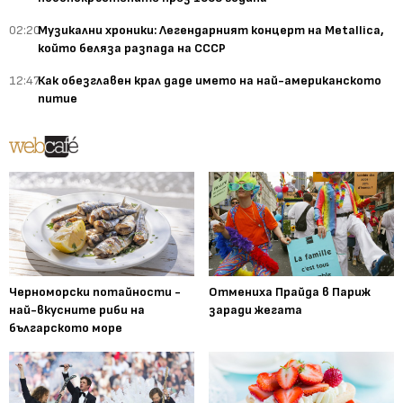
02:20
Музикални хроники: Легендарният концерт на Metallica,
който беляза разпада на СССР
12:47
Как обезглавен крал даде името на най-американското
питие
Черноморски потайности -
Отмениха Прайда в Париж
най-вкусните риби на
заради жегата
българското море