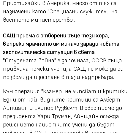
Пристигайки в Америка, много от тях са
назначени като "Специални служители на
военното министерство".
САЩ приема с отворени ръце тези хора,
въпреки мрачното им минало заради новата
геополитическа ситуация в света
.
"Студената война" е започнала, СССР също
привлича немски учени, а САЩ не може да си
позволи да изостане в тази надпревара.
Към операция "Кламер" не липсват и критики.
Едни от най-видните критици са Алберт
Айнщайн и Елинор Рузвелт. В свое писмо до
президента Хари Труман, Айнщайн осъжда
решението нацистките учени да бъдат
доведени в САЩ. Той поставя въпроса дали