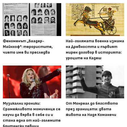
Феноменът „Баадер-
Най-голямата военна измама
Майнхоф": терористите,
на Древността и първият
чието име ви преследва
мирен договор в историята:
уроците на Кадеш
Музикални хроники:
От Монреал до бягството
Срамежливото момиченце се
през границата: двата
научи да вярва в себе си и
живота на Надя Команечи
стана една от най-големите
британски певици