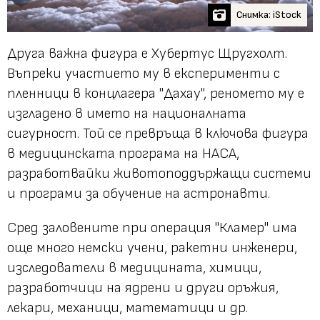
Снимка: iStock
Друга важна фигура е Хубертус Щругхолт.
Въпреки участието му в експерименти с
пленници в концлагера "Дахау", реномето му е
изгладено в името на националната
сигурност. Той се превръща в ключова фигура
в медицинската програма на НАСА,
разработвайки животоподдържащи системи
и програми за обучение на астронавти.
Сред заловените при операция "Кламер" има
още много немски учени, ракетни инженери,
изследователи в медицината, химици,
разработчици на ядрени и други оръжия,
лекари, механици, математици и др.