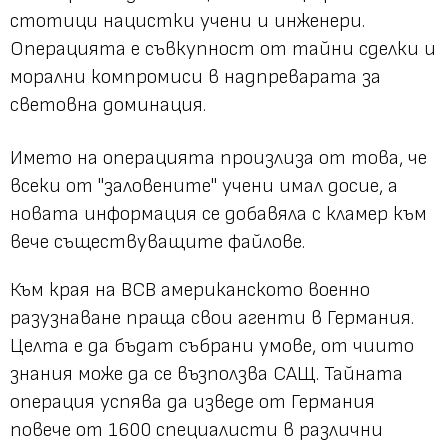
стотици нацистки учени и инженери.
Операцията е съвкупност от тайни сделки и
морални компромиси в надпреварата за
световна доминация.
Името на операцията произлиза от това, че
всеки от "заловените" учени имал досие, а
новата информация се добавяла с кламер към
вече съществуващите файлове.
Към края на ВСВ американското военно
разузнаване праща свои агенти в Германия.
Целта е да бъдат събрани умове, от чиито
знания може да се възползва САЩ. Тайната
операция успява да изведе от Германия
повече от 1600 специалисти в различни