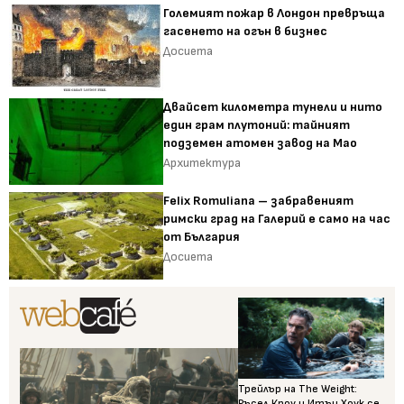
Големият пожар в Лондон превръща
гасенето на огън в бизнес
Досиета
Двайсет километра тунели и нито
един грам плутоний: тайният
подземен атомен завод на Мао
Архитектура
Felix Romuliana – забравеният
римски град на Галерий е само на час
от България
Досиета
Трейлър на The Weight:
Ръсел Кроу и Итън Хоук се