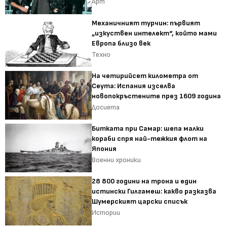
Арт
Механичният турчин: първият
„изкуствен интелект“, който мами
Европа близо век
Техно
На четирийсет километра от
Сеута: Испания изселва
новопокръстените през 1609 година
Досиета
Битката при Самар: шепа малки
кораби спря най-тежкия флот на
Япония
Военни хроники
28 800 години на трона и един
истински Гилгамеш: какво разказва
Шумерският царски списък
Истории