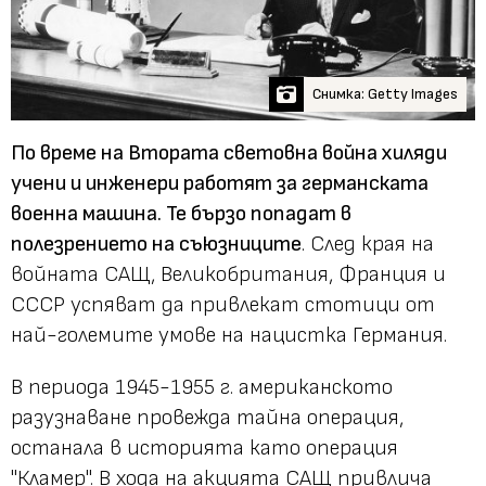
Снимка: Getty Images
По време на Втората световна война хиляди
учени и инженери работят за германската
военна машина. Те бързо попадат в
полезрението на съюзниците
. След края на
войната САЩ, Великобритания, Франция и
СССР успяват да привлекат стотици от
най-големите умове на нацистка Германия.
В периода 1945-1955 г. американското
разузнаване провежда тайна операция,
останала в историята като операция
"Кламер". В хода на акцията САЩ привлича