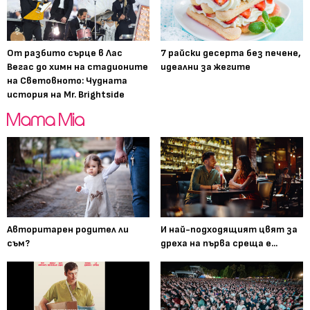
От разбито сърце в Лас
7 райски десерта без печене,
Вегас до химн на стадионите
идеални за жегите
на Световното: Чудната
история на Mr. Brightside
Авторитарен родител ли
И най-подходящият цвят за
съм?
дреха на първа среща е...