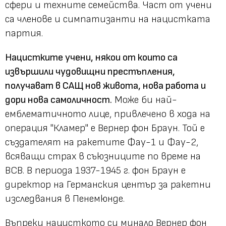
сфери и техните семейства. Част от учени
са членове и симпатизанти на нацистката
партия.
Нацистките учени, някои от които са
извършили чудовищни престъпления,
получават в САЩ нов живота, нова работа и
дори нова самоличност.
Може би най-
емблематичното лице, привлечено в хода на
операция "Кламер" е Вернер фон Браун. Той е
създателят на ракетите Фау-1 и Фау-2,
всяващи страх в съюзниците по време на
ВСВ. В периода 1937-1945 г. фон Браун е
директор на Германския център за ракетни
изследвания в Пенемюнде.
Въпреки нацисткото си минало Вернер фон