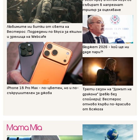
събират в напрегнат
трилър за оцеляване
Любимите ни битки от света на
Вестерос: Подредени по вкуса за екшън
и зрелища на Webcafe
Бюджет 2026 - кой ще ни
даде пари?!
iPhone 18 Pro Max - по-цветен, но и по-
Трети сезон на “Домът на
съкрушителен за джоба
дракона” (ревю без
спойлери): Вестерос
отново кърви по-красиво
от всякога