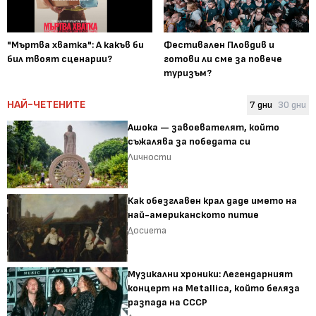
"Мъртва хватка": А какъв би
Фестивален Пловдив и
бил твоят сценарии?
готови ли сме за повече
туризъм?
НАЙ-ЧЕТЕНИТЕ
7 дни
30 дни
Ашока — завоевателят, който
съжалява за победата си
Личности
Как обезглавен крал даде името на
най-американското питие
Досиета
Музикални хроники: Легендарният
концерт на Metallica, който беляза
разпада на СССР