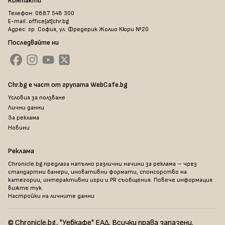
Контакти
Телефон: 0887 548 300
E-mail: office[at]chr.bg
Адрес: гр. София, ул. Фредерик Жолио Кюри №20
Последвайте ни
Chr.bg е част от групата WebCafe.bg
Условия за ползване
Лични данни
За реклама
Новини
Реклама
Chronicle.bg предлага напълно различни начини за реклама – чрез
стандартни банери, иновативни формати, спонсорство на
категории, интерактивни игри и PR съобщения. Повече информация
вижте тук
.
Настройки на личните данни
© Chronicle.bg, "Уебкафе" ЕАД. Всички права запазени.