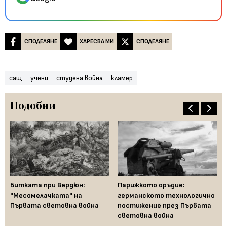
СПОДЕЛЯНЕ
ХАРЕСВА МИ
СПОДЕЛЯНЕ
сащ
учени
студена война
кламер
Подобни
Битката при Вердюн:
Парижкото оръдие:
Ге
"Месомелачката" на
германското технологично
на
Първата световна война
постижение през Първата
световна война