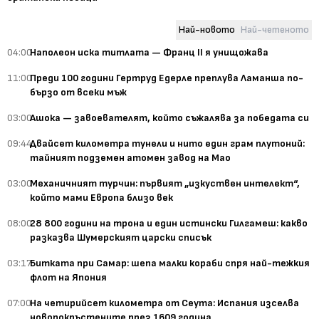
Най-новото
Най-четеното
04:00
Наполеон иска титлата — Франц II я унищожава
11:00
Преди 100 години Гертруд Едерле преплува Ламанша по-
бързо от всеки мъж
03:00
Ашока — завоевателят, който съжалява за победата си
09:44
Двайсет километра тунели и нито един грам плутоний:
тайният подземен атомен завод на Мао
03:00
Механичният турчин: първият „изкуствен интелект“,
който мами Европа близо век
08:00
28 800 години на трона и един истински Гилгамеш: какво
разказва Шумерският царски списък
03:17
Битката при Самар: шепа малки кораби спря най-тежкия
флот на Япония
07:00
На четирийсет километра от Сеута: Испания изселва
новопокръстените през 1609 година