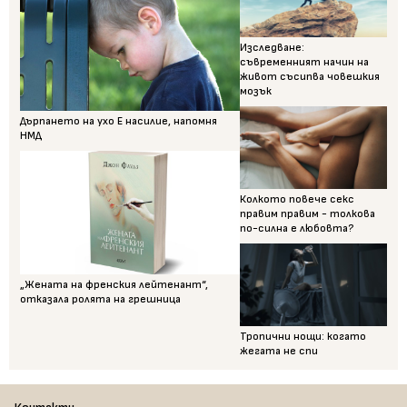
Изследване:
съвременният начин на
живот съсипва човешкия
мозък
Дърпането на ухо Е насилие, напомня
НМД
Колкото повече секс
правим правим - толкова
по-силна е любовта?
„Жената на френския лейтенант“,
отказала ролята на грешница
Тропични нощи: когато
жегата не спи