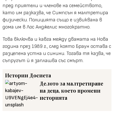
пред приятели и членове на семейството,
като им разказва, че Симпсън я малтретира
физически. Полицията също е извиквана в
дома им в Лос Анджелис многократно.
Това включва и кавга между двамата на Нова
година през 1989 г., след която Браун остава с
разцепена устна и синини. Тогава тя казва, че
съпругът ѝ я заплашва със смърт.
Истории
Досиета
Делото за малтретиране
на деца, което промени
историята