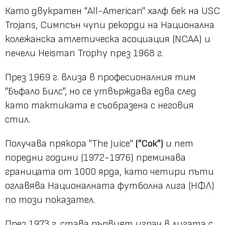
Като двукратен "All-American" халф бек на USC
Trojans, Симпсън чупи рекорди на Национална
колежанска атлетическа асоциация (NCAA) и
печели Heisman Trophy през 1968 г.
През 1969 г. влиза в професионалния тим
"Бъфало Билс", но се утвърждава едва след
като тактиката е съобразена с неговия
стил.
Получава прякора "The Juice"
("Сок")
и пет
поредни години (1972-1976) преминава
границата от 1000 ярда, като четири пъти
оглавява Националната футболна лига (НФЛ)
по този показател.
През 1973 г. става първият играч в лигата с