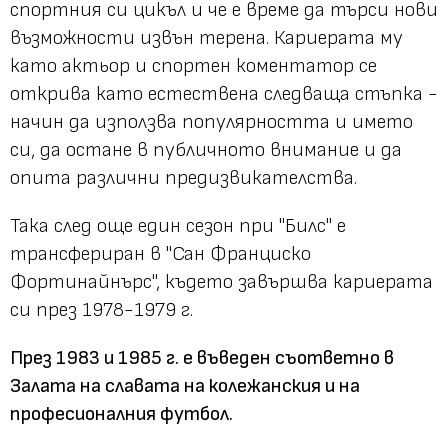
спортния си цикъл и че е време да търси нови
възможности извън терена. Кариерата му
като актьор и спортен коментатор се
открива като естествена следваща стъпка -
начин да използва популярността и името
си, да остане в публичното внимание и да
опита различни предизвикателства.
Така след още един сезон при "Билс" е
трансфериран в "Сан Франциско
Фортинайнърс", където завършва кариерата
си през 1978-1979 г.
През 1983 и 1985 г. е въведен съответно в
Залата на славата на колежанския и на
професионалния футбол.