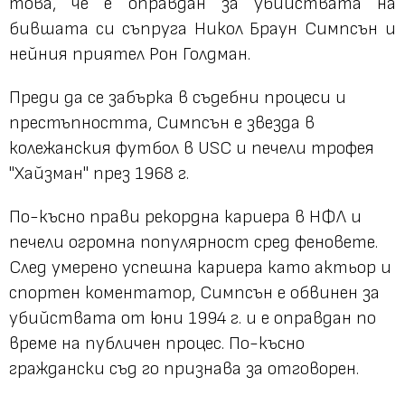
това, че е оправдан за убийствата на
бившата си съпруга Никол Браун Симпсън и
нейния приятел Рон Голдман.
Преди да се забърка в съдебни процеси и
престъпността, Симпсън е звезда в
колежанския футбол в USC и печели трофея
"Хайзман" през 1968 г.
По-късно прави рекордна кариера в НФЛ и
печели огромна популярност сред феновете.
След умерено успешна кариера като актьор и
спортен коментатор, Симпсън е обвинен за
убийствата от юни 1994 г. и е оправдан по
време на публичен процес. По-късно
граждански съд го признава за отговорен.