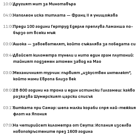
10:00
Другият мит за Минотавъра
04:00
Наполеон иска титлата — Франц II я унищожава
11:00
Преди 100 години Гертруд Едерле преплува Ламанша по-
бързо от всеки мъж
03:00
Ашока — завоевателят, който съжалява за победата си
09:44
Двайсет километра тунели и нито един грам плутоний:
тайният подземен атомен завод на Мао
03:00
Механичният турчин: първият „изкуствен интелект“,
който мами Европа близо век
08:00
28 800 години на трона и един истински Гилгамеш: какво
разказва Шумерският царски списък
03:17
Битката при Самар: шепа малки кораби спря най-тежкия
флот на Япония
07:00
На четирийсет километра от Сеута: Испания изселва
новопокръстените през 1609 година