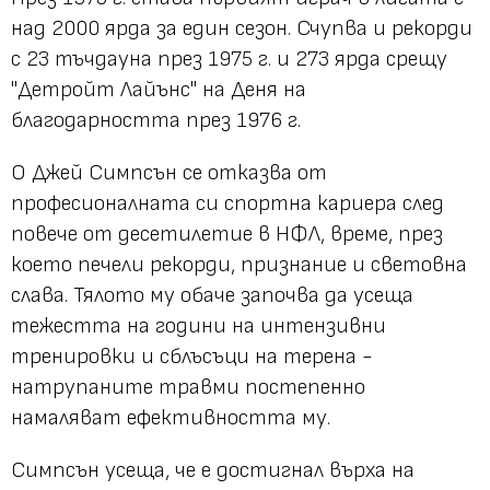
над 2000 ярда за един сезон. Счупва и рекорди
с 23 тъчдауна през 1975 г. и 273 ярда срещу
"Детройт Лайънс" на Деня на
благодарността през 1976 г.
О Джей Симпсън се отказва от
професионалната си спортна кариера след
повече от десетилетие в НФЛ, време, през
което печели рекорди, признание и световна
слава. Тялото му обаче започва да усеща
тежестта на години на интензивни
тренировки и сблъсъци на терена -
натрупаните травми постепенно
намаляват ефективността му.
Симпсън усеща, че е достигнал върха на