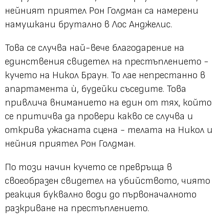
нейният приятел Рон Голдман са намерени
намушкани брутално в Лос Анджелис.
Това се случва най-вече благодарение на
единствения свидетел на престъплението -
кучето на Никол Браун. То лае непрестанно в
апартамента ѝ, будейки съседите. Това
привлича вниманието на един от тях, който
се притичва да провери какво се случва и
открива ужасната сцена - телата на Никол и
нейния приятел Рон Голдман.
По този начин кучето се превръща в
своеобразен свидетел на убийството, чиято
реакция буквално води до първоначалното
разкриване на престъплението.