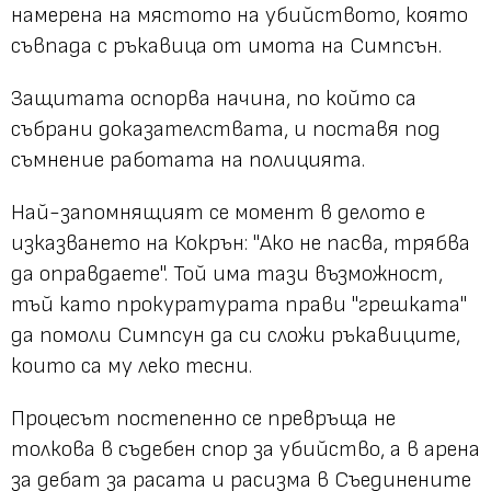
намерена на мястото на убийството, която
съвпада с ръкавица от имота на Симпсън.
Защитата оспорва начина, по който са
събрани доказателствата, и поставя под
съмнение работата на полицията.
Най-запомнящият се момент в делото е
изказването на Кокрън: "Ако не пасва, трябва
да оправдаете". Той има тази възможност,
тъй като прокуратурата прави "грешката"
да помоли Симпсун да си сложи ръкавиците,
които са му леко тесни.
Процесът постепенно се превръща не
толкова в съдебен спор за убийство, а в арена
за дебат за расата и расизма в Съединените