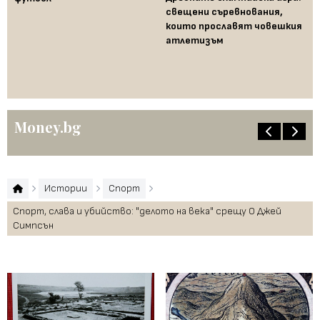
свещени съревнования,
които прославят човешкия
атлетизъм
Сп
мо
Юн
Money.bg
Истории
Спорт
Спорт, слава и убийство: "делото на века" срещу О Джей
Симпсън