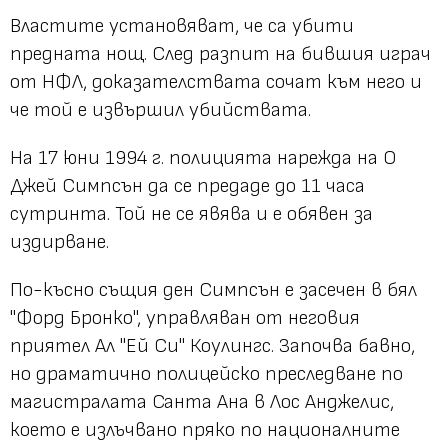
Властите установяват, че са убити
предната нощ. След разпит на бившия играч
от НФЛ, доказателствата сочат към него и
че той е извършил убийствата.
На 17 юни 1994 г. полицията нарежда на О
Джей Симпсън да се предаде до 11 часа
сутринта. Той не се явява и е обявен за
издирване.
По-късно същия ден Симпсън е засечен в бял
"Форд Бронко", управляван от неговия
приятел Ал "Ей Си" Коулингс. Започва бавно,
но драматично полицейско преследване по
магистралата Санта Ана в Лос Анджелис,
което е излъчвано пряко по националните