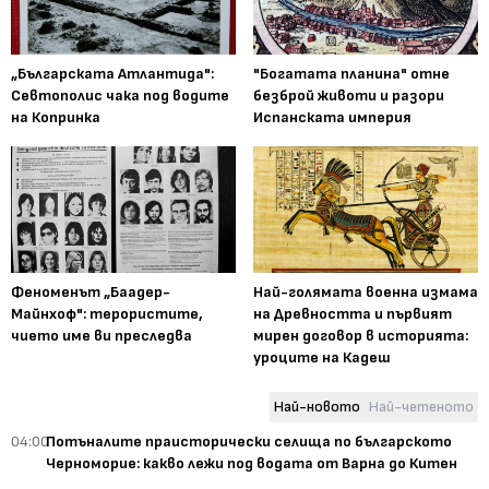
„Българската Атлантида":
"Богатата планина" отне
Севтополис чака под водите
безброй животи и разори
на Копринка
Испанската империя
Феноменът „Баадер-
Най-голямата военна измама
Майнхоф": терористите,
на Древността и първият
чието име ви преследва
мирен договор в историята:
уроците на Кадеш
Най-новото
Най-четеното
04:00
Потъналите праисторически селища по българското
Черноморие: какво лежи под водата от Варна до Китен