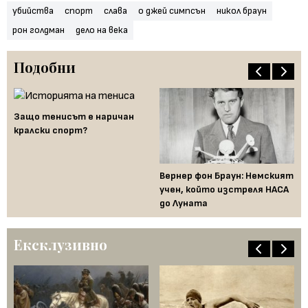
убийства
спорт
слава
о джей симпсън
никол браун
рон голдман
дело на века
Подобни
Защо тенисът е наричан
кралски спорт?
Вернер фон Браун: Немският
Да
но
учен, който изстреля НАСА
де
до Луната
"п
Ексклузивно