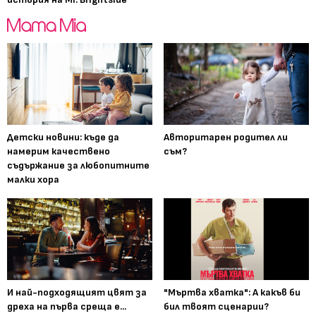
Детски новини: къде да
Авторитарен родител ли
намерим качествено
съм?
съдържание за любопитните
малки хора
И най-подходящият цвят за
"Мъртва хватка": А какъв би
дреха на първа среща е...
бил твоят сценарии?