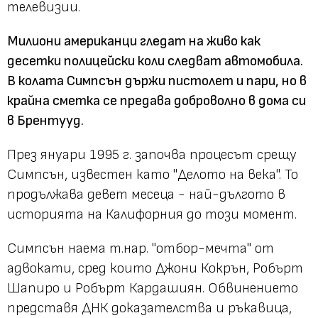
телевизии.
Милиони американци гледат на живо как
десетки полицейски коли следват автомобила.
В колата Симпсън държи пистолет и пари, но в
крайна сметка се предава доброволно в дома си
в Брентууд.
През януари 1995 г. започва процесът срещу
Симпсън, известен като "Делото на века". То
продължава девет месеца - най-дългото в
историята на Калифорния до този момент.
Симпсън наема т.нар. "отбор-мечта" от
адвокати, сред които Джони Кокрън, Робърт
Шапиро и Робърт Кардашиян. Обвинението
представя ДНК доказателства и ръкавица,