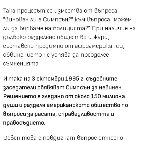
Така процесът се измества от въпроса
"виновен ли е Симпсън?" към въпроса "можем
ли да вярваме на полицията?". При наличие на
дълбоко разделено общество и жури,
съставено предимно от афроамериканци,
обвинението не успява да преодолее
съмненията.
И така на 3 октомври 1995 г. съдебните
заседатели обявяват Симпсън за невинен.
Решението е гледано от около 150 милиона
души и разделя американското общество по
въпроси за расата, справедливостта и
правосъдието.
Освен това е повдигнат въпрос относно