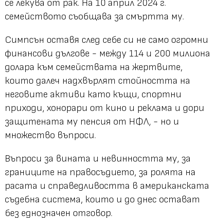
се лекува от рак. На 10 април 2024 г.
семейството съобщава за смъртта му.
Симпсън оставя след себе си не само огромни
финансови дългове - между 114 и 200 милиона
долара към семействата на жертвите,
които далеч надхвърлят стойността на
неговите активи като къщи, спортни
приходи, хонорари от кино и реклама и дори
защитената му пенсия от НФЛ, - но и
множество въпроси.
Въпроси за вината и невинността му, за
границите на правосъдието, за ролята на
расата и справедливостта в американската
съдебна система, които и до днес остават
без еднозначен отговор.