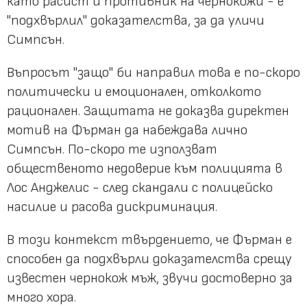
като расист и противник на чернокожи - е
"подхвърлил" доказателства, за да уличи
Симпсън.
Въпросът "защо" би направил това е по-скоро
политически и емоционален, отколкото
рационален. Защитата не доказва директен
мотив на Фърман да набеждава лично
Симпсън. По-скоро те използват
общественото недоверие към полицията в
Лос Анджелис - след скандали с полицейско
насилие и расова дискриминация.
В този контекст твърдението, че Фърман е
способен да подхвърли доказателства срещу
известен чернокож мъж, звучи достоверно за
много хора.