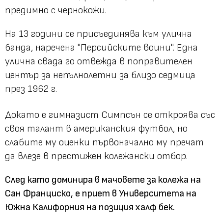
предимно с чернокожи.
На 13 години се присъединява към улична
банда, наречена "Персийските воини". Една
улична свада го отвежда в поправителен
център за непълнолетни за близо седмица
през 1962 г.
Докато е гимназист Симпсън се откроява със
своя талант в американския футбол, но
слабите му оценки първоначално му пречат
да влезе в престижен колежански отбор.
След като доминира в мачовете за колежа на
Сан Франциско, е приет в Университета на
Южна Калифорния на позиция халф бек.