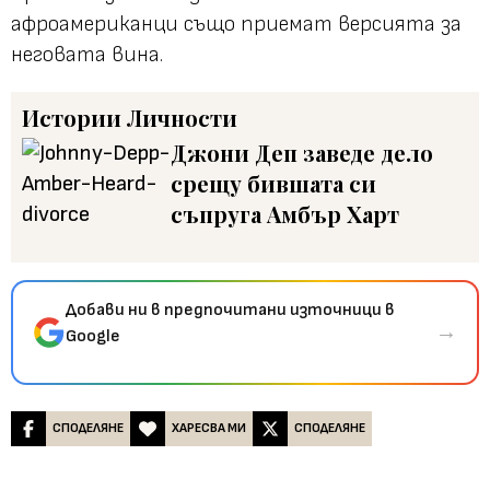
афроамериканци също приемат версията за
неговата вина.
Истории
Личности
Джони Деп заведе дело
срещу бившата си
съпруга Амбър Харт
Добави ни в предпочитани източници в
→
Google
СПОДЕЛЯНЕ
ХАРЕСВА МИ
СПОДЕЛЯНЕ