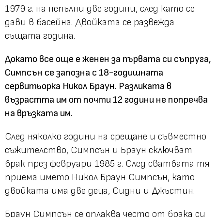
1979 г. на непълни две години, след като се
дави в басейна. Двойката се развежда
същата година.
Докато все още е женен за първата си съпруга,
Симпсън се запозна с 18-годишната
сервитьорка Никол Браун. Разликата в
възрастта им от почти 12 години не попречва
на връзката им.
След няколко години на срещане и съвместно
съжителство, Симпсън и Браун сключват
брак през февруари 1985 г. След сватбата тя
приема името Никол Браун Симпсън, като
двойката има две деца, Сидни и Джъстин.
Браун Симпсън се оплаква често от брака си