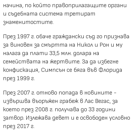
начина, по който правоприлагащите органи
и съдебната система третират
знаменитостите.
През 1997 г. обаче граждански съд го признава
за виновен за смъртта на Никол и Рон и му
налага да плати 33,5 млн. долара на
семействата на жертвите. За да избегне
конфискация, Симпсън се бяга във Флорида
през 1999 г.
През 2007 г. отново попада в новините -
извършва въоръжен грабеж в Лас Вегас, за
което през 2008 г. получава до 33 години
затвор. Излежава девет и е освободен условно
през 2017 г.