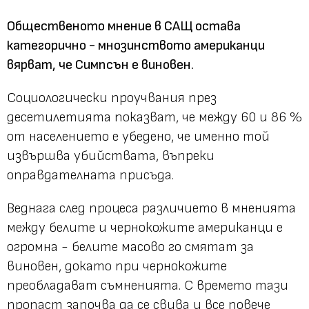
Общественото мнение в САЩ остава
категорично - мнозинството американци
вярват, че Симпсън е виновен.
Социологически проучвания през
десетилетията показват, че между 60 и 86 %
от населението е убедено, че именно той
извършва убийствата, въпреки
оправдателната присъда.
Веднага след процеса различието в мненията
между белите и чернокожите американци е
огромна - белите масово го смятат за
виновен, докато при чернокожите
преобладават съмненията. С времето тази
пропаст започва да се свива и все повече