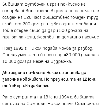
Бившият футболен играч по-късно не
оспорва обвинението в домашно насилие и е
осъден на 120 часа общественополезен труд,
глоба от 200 долара и две години пробация.
Той е осъден също да дари 500 долара на
приют за жени, жертви на домашно насилие.
През 1992 г. Никол подава молба за развод.
Споразумението ѝ носи над 430 000 долара и
10 000 долара месечна издръжка.
Две години по-късно Никол се опитва да
започне нов живот. Но през нощта на 12 юни
той свършва завинаги.
Рано сутринта на 13 юни 1994 г. бившата
съпруга на Симпсън, Никол Браун Симпсън, и