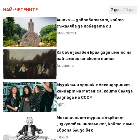
НАЙ-ЧЕТЕНИТЕ
7 дни
30 дни
Ашока — завоевателят, който
съжалява за победата си
Личности
Как обезглавен крал даде името на
най-американското питие
Досиета
Музикални хроники: Легендарният
концерт на Metallica, който беляза
разпада на СССР
Арт
Механичният турчин: първият
„изкуствен интелект“, който мами
Европа близо век
Техно