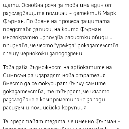
щати. Основна роля за това има един от
разследващите полицаи - детектив Марк
Фърман. По време на процеса защитата
представя записи, на които Фърман
многократно използва расистки обиди и
признава, че често "урежда" доказателства
срещу чернокожи заподозрени.
Това дава възможност на адвокатите на
Симпсън да изградят нова стратегия:
вместо да се фокусират върху самите
доказателства, те твърдят, че цялото
разследване е компрометирано заради
расизъм и полицейска корупция.
Те представят тезата, че именно Фърман -