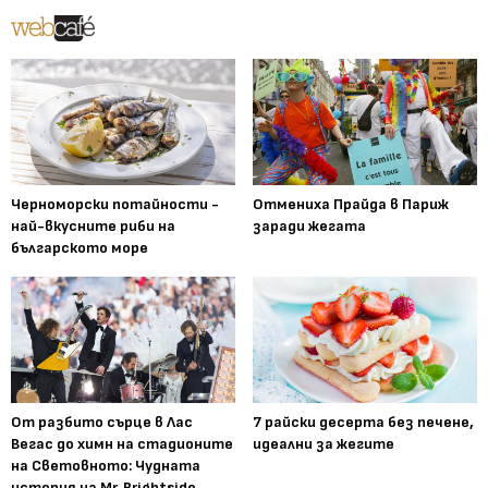
Черноморски потайности -
Отмениха Прайда в Париж
най-вкусните риби на
заради жегата
българското море
От разбито сърце в Лас
7 райски десерта без печене,
Вегас до химн на стадионите
идеални за жегите
на Световното: Чудната
история на Mr. Brightside