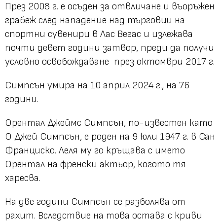
През 2008 г. е осъден за отвличане и въоръжен
грабеж след нападение над търговци на
спортни сувенири в Лас Вегас и излежава
почти девет години затвор, преди да получи
условно освобождаване през октомври 2017 г.
Симпсън умира на 10 април 2024 г., на 76
години.
Орентал Джеймс Симпсън, по-известен като
О Джей Симпсън, е роден на 9 юли 1947 г. в Сан
Франциско. Леля му го кръщава с името
Орентал на френски актьор, когото тя
харесва.
На две години Симпсън се разболява от
рахит. Вследствие на това остава с криви