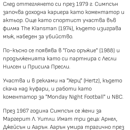
След оттеглянето си през 1979 г. Симпсън
започва доходна кариера като коментатор и
актьор. Още като спортист участва във
филма The Klansman (1974), където изиграва
мъж, набеден за убийство.
По-късно се появява в "Голо оръжие" (1988) и
продълженията като си партнира с Лесли
Нилсен и Присила Пресли.
Участва и в реклами на "Херц" (Hertz), където
скача над куфари, и работи като
коментатор за "Monday Night Football" и NBC.
През 1967 година Симпсън се жени за
Маргерит Л. Уитли. Имат три деца: Арнел,
Джейсън и Аарън. Аарън умира трагично през