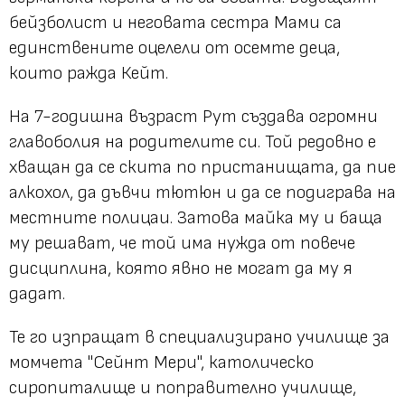
бейзболист и неговата сестра Мами са
единствените оцелели от осемте деца,
които ражда Кейт.
На 7-годишна възраст Рут създава огромни
главоболия на родителите си. Той редовно е
хващан да се скита по пристанищата, да пие
алкохол, да дъвчи тютюн и да се подиграва на
местните полицаи. Затова майка му и баща
му решават, че той има нужда от повече
дисциплина, която явно не могат да му я
дадат.
Те го изпращат в специализирано училище за
момчета "Сейнт Мери", католическо
сиропиталище и поправително училище,