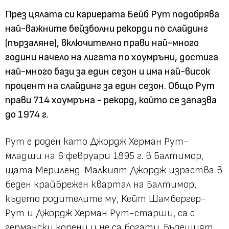
През цялата си кариерата Бейб Рут подобрява
най-важните бейзболни рекорди по слайдинг
(пързаляне), включително прави най-много
години начело на лигата по хоумръни, достига
най-много бази за един сезон и има най-висок
процент на слайдинг за един сезон. Общо Рут
прави 714 хоумръна - рекорд, който се запазва
до 1974 г.
Рут е роден като Джордж Херман Рут-
младши на 6 февруари 1895 г. в Балтимор,
щата Мериленд. Малкият Джордж израства в
беден крайбрежен квартал на Балтимор,
където родителите му, Кейт Шамбергер-
Рут и Джордж Херман Рут-старши, са с
германски корени и не са богати. Бъдещият