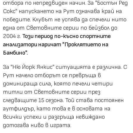
отбора по непредвиден начин. За "Бостън Ред
Сокс" напускането на Рут означава край на
победите. Клубът не успява да спечели нито
една от Световните серии по бейзбол до
2004 г.
Този период по-късно спортните
анализатори наричат "Проклятието на
Бамбино".
За "Ню Йорк Янкис" ситуацията е различна. С
Рут начело отборът се превръща в
доминираща сила, която печели четири
титли от Световните серии през
следващите 15 сезона. Той става постоянен
аутфилдър, като това е в основата на
всички успехи и разгръща невиждано
дотогава ниво в играта.