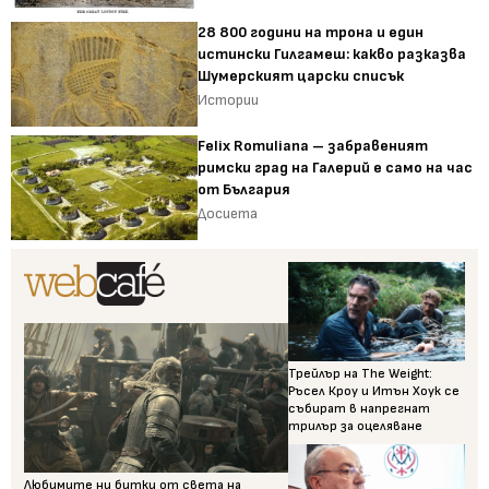
28 800 години на трона и един
истински Гилгамеш: какво разказва
Шумерският царски списък
Истории
Felix Romuliana – забравеният
римски град на Галерий е само на час
от България
Досиета
Трейлър на The Weight:
Ръсел Кроу и Итън Хоук се
събират в напрегнат
трилър за оцеляване
Любимите ни битки от света на