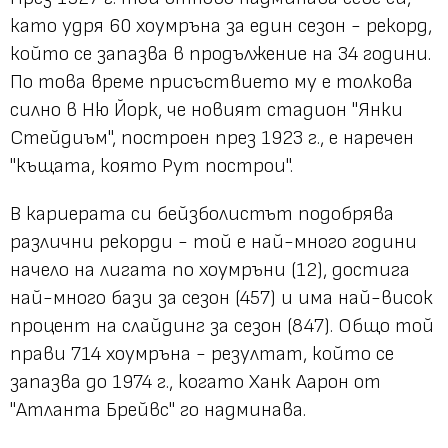
като удря 60 хоумръна за един сезон - рекорд,
който се запазва в продължение на 34 години.
По това време присъствието му е толкова
силно в Ню Йорк, че новият стадион "Янки
Стейдиъм", построен през 1923 г., е наречен
"къщата, която Рут построи".
В кариерата си бейзболистът подобрява
различни рекорди - той е най-много години
начело на лигата по хоумръни (12), достига
най-много бази за сезон (457) и има най-висок
процент на слайдинг за сезон (847). Общо той
прави 714 хоумръна - резултат, който се
запазва до 1974 г., когато Ханк Аарон от
"Атланта Брейвс" го надминава.