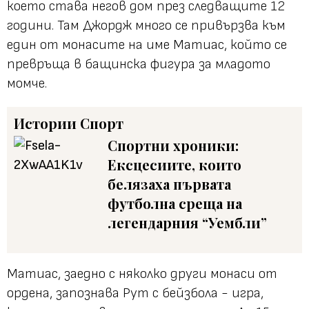
което става негов дом през следващите 12
години. Там Джордж много се привързва към
един от монасите на име Матиас, който се
превръща в бащинска фигура за младото
момче.
Истории
Спорт
Спортни хроники:
Ексцесиите, които
белязаха първата
футболна среща на
легендарния “Уембли”
Матиас, заедно с няколко други монаси от
ордена, запознава Рут с бейзбола - игра,