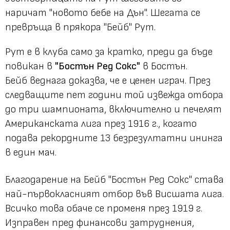
наричат "новото бебе на Дън". Шегата се
превръща в прякора "Бейб" Рут.
Рут е в клуба само за кратко, преди да бъде
повикан в
"Бостън Ред Сокс"
в Бостън.
Бейб веднага доказва, че е ценен играч. През
следващите пет години той извежда отбора
до три шампионата, включително и печелят
Американската лига през 1916 г., когато
подава рекордните 13 безрезултатни ининга
в един мач.
Благодарение на Бейб "Бостън Ред Сокс" става
най-първокласният отбор във Висшата лига.
Всичко това обаче се променя през 1919 г.
Изправен пред финансови затруднения,