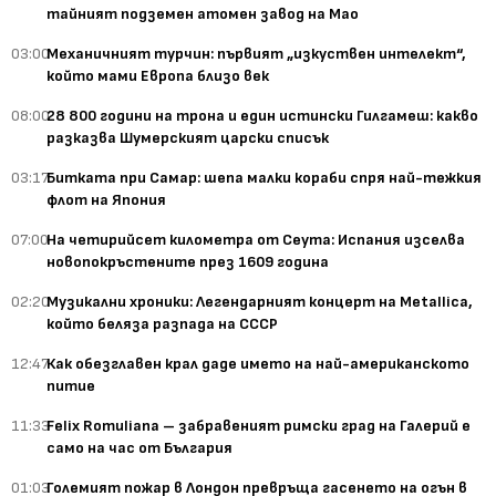
тайният подземен атомен завод на Мао
03:00
Механичният турчин: първият „изкуствен интелект“,
който мами Европа близо век
08:00
28 800 години на трона и един истински Гилгамеш: какво
разказва Шумерският царски списък
03:17
Битката при Самар: шепа малки кораби спря най-тежкия
флот на Япония
07:00
На четирийсет километра от Сеута: Испания изселва
новопокръстените през 1609 година
02:20
Музикални хроники: Легендарният концерт на Metallica,
който беляза разпада на СССР
12:47
Как обезглавен крал даде името на най-американското
питие
11:33
Felix Romuliana – забравеният римски град на Галерий е
само на час от България
01:03
Големият пожар в Лондон превръща гасенето на огън в