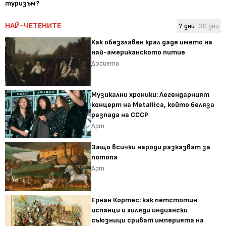
туризъм?
НАЙ-ЧЕТЕНИТЕ
7 дни
30 дни
Как обезглавен крал даде името на
най-американското питие
Досиета
Музикални хроники: Легендарният
концерт на Metallica, който беляза
разпада на СССР
Арт
Защо всички народи разказват за
потопа
Арт
Ернан Кортес: как петстотин
испанци и хиляди индиански
съюзници сриват империята на