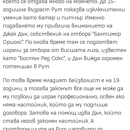
която се отдава много на момчето. До 15-
годишна възраст Рут показва изключителни
умения като батер и питчър. Именно
подаването му привлича вниманието на
Джак Дън, собственик на отбора "Балтимор
Ориолс". По онова време там се подготвят
играчи за отбора от висшата лига, известен
като "Бостън Ред Сокс", и Дън вижда огромен
потенциал в Рут.
По това време младият бейзболист е на 19
години, а тогава законът все още не може да
му позволи да играе професионално, освен ако
няма настойник, който да му подпише
договора. Затова на помощ идва Дън, който
става негов законен настойник. А
съотборниците на Рут шеговито го