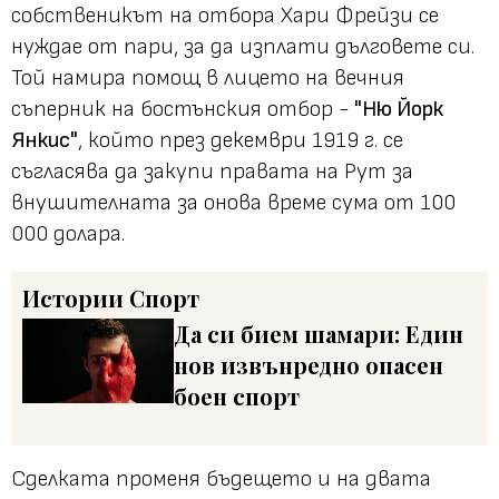
собственикът на отбора Хари Фрейзи се
нуждае от пари, за да изплати дълговете си.
Той намира помощ в лицето на вечния
съперник на бостънския отбор -
"Ню Йорк
Янкис"
, който през декември 1919 г. се
съгласява да закупи правата на Рут за
внушителната за онова време сума от 100
000 долара.
Истории
Спорт
Да си бием шамари: Един
нов извънредно опасен
боен спорт
Сделката променя бъдещето и на двата