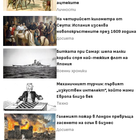
ацтеките
Личности
На четирийсет километра от
Сеута: Испания изселва
новопокръстените през 1609 година
Досиета
Битката при Самар: шепа малки
кораби спря най-тежкия флот на
Япония
Военни хроники
Механичният турчин: първият
„изкуствен интелект“, който мами
Европа близо век
Техно
Големият пожар в Лондон превръща
гасенето на огън в бизнес
Досиета