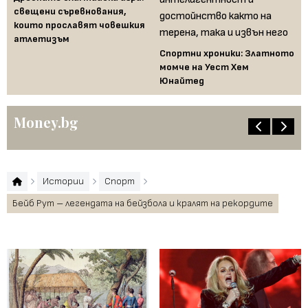
свещени съревнования,
които прославят човешкия
атлетизъм
Спортни хроники: Златното
момче на Уест Хем
Юнайтед
Money.bg
Истории
Спорт
Бейб Рут – легендата на бейзбола и кралят на рекордите