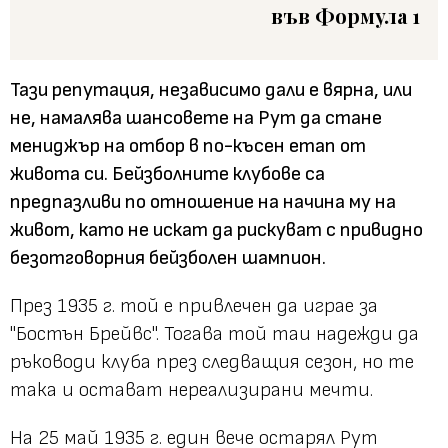
във Формула 1
Тази репутация, независимо дали е вярна, или
не, намалява шансовете на Рут да стане
мениджър на отбор в по-късен етап от
живота си. Бейзболните клубове са
предпазливи по отношение на начина му на
живот, като не искат да рискуват с привидно
безотговорния бейзболен шампион.
През 1935 г. той е привлечен да играе за
"Бостън Брейвс". Тогава той таи надежди да
ръководи клуба през следващия сезон, но те
така и остават нереализирани мечти.
На 25 май 1935 г. един вече остарял Рут