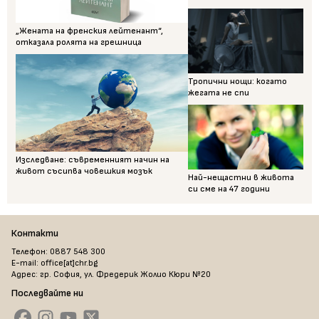
„Жената на френския лейтенант“,
отказала ролята на грешница
Тропични нощи: когато
жегата не спи
Изследване: съвременният начин на
живот съсипва човешкия мозък
Най-нещастни в живота
си сме на 47 години
Контакти
Телефон: 0887 548 300
E-mail: office[at]chr.bg
Адрес: гр. София, ул. Фредерик Жолио Кюри №20
Последвайте ни