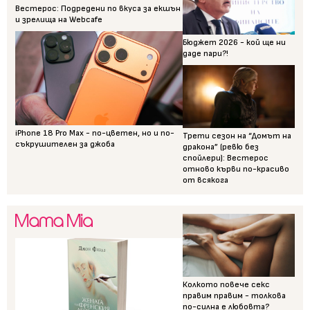
Вестерос: Подредени по вкуса за екшън
и зрелища на Webcafe
Бюджет 2026 - кой ще ни
даде пари?!
iPhone 18 Pro Max - по-цветен, но и по-
Трети сезон на “Домът на
съкрушителен за джоба
дракона” (ревю без
спойлери): Вестерос
отново кърви по-красиво
от всякога
Колкото повече секс
правим правим - толкова
по-силна е любовта?