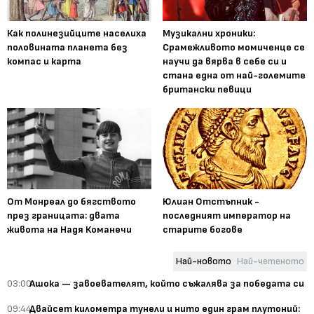
Как полинезийците населиха
Музикални хроники:
половината планета без
Срамежливото момиченце се
компас и карта
научи да вярва в себе си и
стана една от най-големите
британски певици
От Монреал до бягството
Юлиан Отстъпник -
през границата: двата
последният император на
живота на Надя Команечи
старите богове
Най-новото
Най-четеното
03:00
Ашока — завоевателят, който съжалява за победата си
09:44
Двайсет километра тунели и нито един грам плутоний: