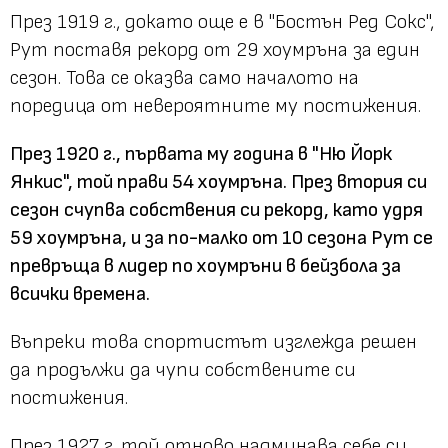
През 1919 г., докато още е в "Бостън Ред Сокс",
Рут поставя рекорд от 29 хоумръна за един
сезон. Това се оказва само началото на
поредица от невероятните му постижения.
През 1920 г., първата му година в "Ню Йорк
Янкис", той прави 54 хоумръна. През втория си
сезон счупва собствения си рекорд, като удря
59 хоумръна, и за по-малко от 10 сезона Рут се
превръща в лидер по хоумръни в бейзбола за
всички времена.
Въпреки това спортистът изглежда решен
да продължи да чупи собствените си
постижения.
През 1927 г. той отново надминава себе си,