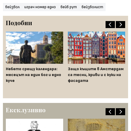
бейзбол
играч номер едно
бейб рут
бейзболист
Подобни
Небето срещу календара:
Защо къщите в Амстердам
Ло
д
месецът на един бог и едно
са тесни, криви и с куки на
тр
от
куче
фасадата
бо
ед
ди
Ексклузивно