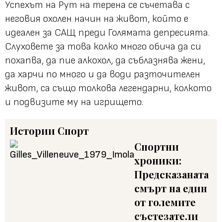
Успехът на Рут на терена се съчетава с
неговия охолен начин на живот, който е
идеален за САЩ преди Голямата депресията.
Слуховете за това колко много обича да си
похапва, да пие алкохол, да съблазнява жени,
да харчи по много и да води разточителен
живот, са също толкова легендарни, колкото
и подвизите му на игрището.
Истории
Спорт
Спортни
хроники:
Предсказаната
смърт на един
от големите
състезатели