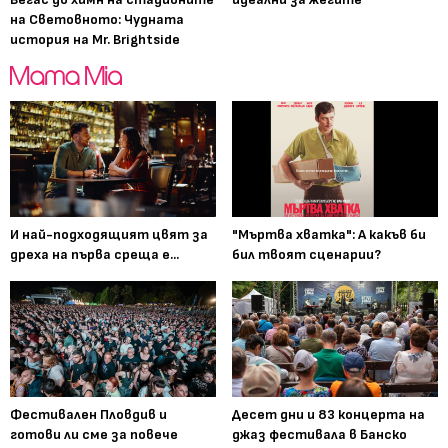
на Световното: Чудната
история на Mr. Brightside
И най-подходящият цвят за
"Мъртва хватка": А какъв би
дреха на първа среща е...
бил твоят сценарии?
Фестивален Пловдив и
Десет дни и 83 концерта на
готови ли сме за повече
джаз фестивала в Банско