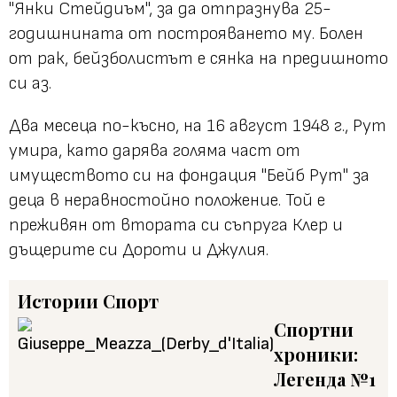
"Янки Стейдиъм", за да отпразнува 25-
годишнината от построяването му. Болен
от рак, бейзболистът е сянка на предишното
си аз.
Два месеца по-късно, на 16 август 1948 г., Рут
умира, като дарява голяма част от
имуществото си на фондация "Бейб Рут" за
деца в неравностойно положение. Той е
преживян от втората си съпруга Клер и
дъщерите си Дороти и Джулия.
Истории
Спорт
Спортни
хроники:
Легенда №1