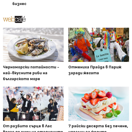
бизнес
Черноморски потайности -
Отмениха Прайда в Париж
най-вкусните риби на
заради жегата
българското море
От разбито сърце в Лас
7 райски десерта без печене,
Вегас до химн на стадионите
идеални за жегите