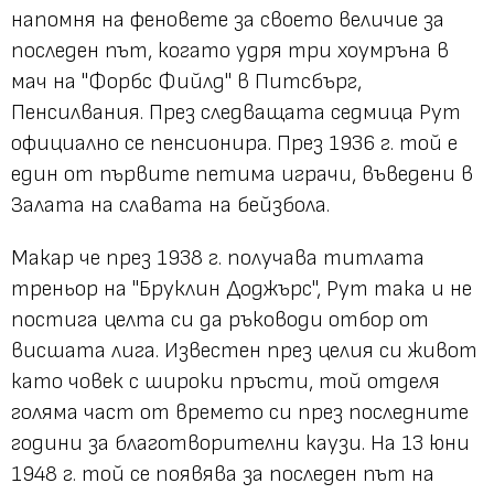
напомня на феновете за своето величие за
последен път, когато удря три хоумръна в
мач на "Форбс Фийлд" в Питсбърг,
Пенсилвания. През следващата седмица Рут
официално се пенсионира. През 1936 г. той е
един от първите петима играчи, въведени в
Залата на славата на бейзбола.
Макар че през 1938 г. получава титлата
треньор на "Бруклин Доджърс", Рут така и не
постига целта си да ръководи отбор от
висшата лига. Известен през целия си живот
като човек с широки пръсти, той отделя
голяма част от времето си през последните
години за благотворителни каузи. На 13 юни
1948 г. той се появява за последен път на